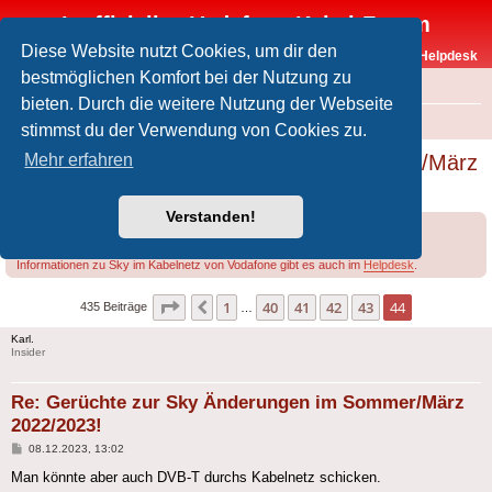
Inoffizielles Vodafone-Kabel-Forum
Diese Website nutzt Cookies, um dir den
Vodafone-Kabel-Helpdesk
bestmöglichen Komfort bei der Nutzung zu
FAQ
bieten. Durch die weitere Nutzung der Webseite
Foren-Übersicht
Offtopic
Sky
stimmst du der Verwendung von Cookies zu.
Gerüchte zur Sky Änderungen im Sommer/März
Mehr erfahren
2022/2023!
Verstanden!
Forumsregeln
Forenregeln
Informationen zu Sky im Kabelnetz von Vodafone gibt es auch im
Helpdesk
.
Seite
44
von
44
1
40
41
42
43
44
Vorherige
435 Beiträge
…
Karl.
Insider
Re: Gerüchte zur Sky Änderungen im Sommer/März
2022/2023!
Beitrag
08.12.2023, 13:02
Man könnte aber auch DVB-T durchs Kabelnetz schicken.