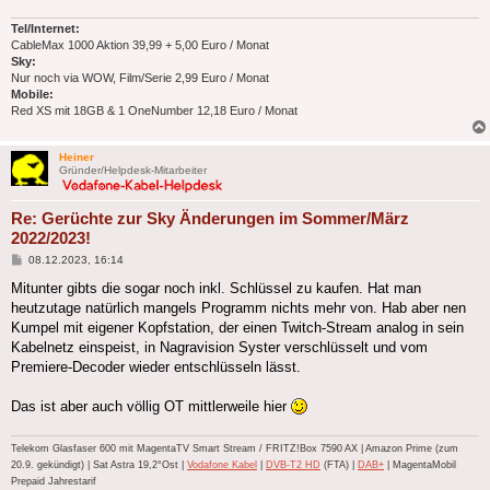
Tel/Internet:
CableMax 1000 Aktion 39,99 + 5,00 Euro / Monat
Sky:
Nur noch via WOW, Film/Serie 2,99 Euro / Monat
Mobile:
Red XS mit 18GB & 1 OneNumber 12,18 Euro / Monat
Heiner
Gründer/Helpdesk-Mitarbeiter
Re: Gerüchte zur Sky Änderungen im Sommer/März
2022/2023!
Beitrag
08.12.2023, 16:14
Mitunter gibts die sogar noch inkl. Schlüssel zu kaufen. Hat man
heutzutage natürlich mangels Programm nichts mehr von. Hab aber nen
Kumpel mit eigener Kopfstation, der einen Twitch-Stream analog in sein
Kabelnetz einspeist, in Nagravision Syster verschlüsselt und vom
Premiere-Decoder wieder entschlüsseln lässt.
Das ist aber auch völlig OT mittlerweile hier
Telekom Glasfaser 600 mit MagentaTV Smart Stream / FRITZ!Box 7590 AX | Amazon Prime (zum
20.9. gekündigt) | Sat Astra 19,2°Ost |
Vodafone Kabel
|
DVB-T2 HD
(FTA) |
DAB+
| MagentaMobil
Prepaid Jahrestarif