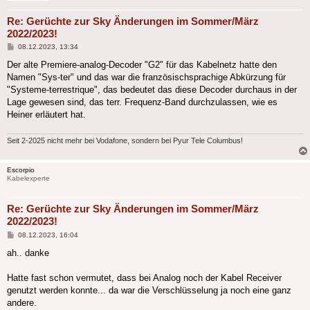
Re: Gerüchte zur Sky Änderungen im Sommer/März
2022/2023!
Beitrag
08.12.2023, 13:34
Der alte Premiere-analog-Decoder "G2" für das Kabelnetz hatte den
Namen "Sys-ter" und das war die französischsprachige Abkürzung für
"Systeme-terrestrique", das bedeutet das diese Decoder durchaus in der
Lage gewesen sind, das terr. Frequenz-Band durchzulassen, wie es
Heiner erläutert hat.
Seit 2-2025 nicht mehr bei Vodafone, sondern bei Pyur Tele Columbus!
Escorpio
Kabelexperte
Re: Gerüchte zur Sky Änderungen im Sommer/März
2022/2023!
Beitrag
08.12.2023, 16:04
ah.. danke
Hatte fast schon vermutet, dass bei Analog noch der Kabel Receiver
genutzt werden konnte... da war die Verschlüsselung ja noch eine ganz
andere.