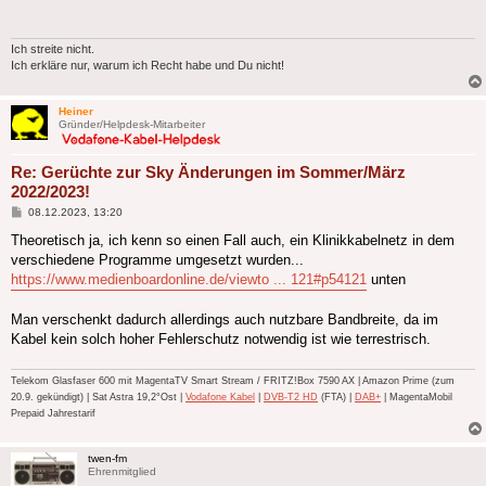
Ich streite nicht.
Ich erkläre nur, warum ich Recht habe und Du nicht!
Heiner
Gründer/Helpdesk-Mitarbeiter
Re: Gerüchte zur Sky Änderungen im Sommer/März
2022/2023!
Beitrag
08.12.2023, 13:20
Theoretisch ja, ich kenn so einen Fall auch, ein Klinikkabelnetz in dem
verschiedene Programme umgesetzt wurden...
https://www.medienboardonline.de/viewto ... 121#p54121
unten
Man verschenkt dadurch allerdings auch nutzbare Bandbreite, da im
Kabel kein solch hoher Fehlerschutz notwendig ist wie terrestrisch.
Telekom Glasfaser 600 mit MagentaTV Smart Stream / FRITZ!Box 7590 AX | Amazon Prime (zum
20.9. gekündigt) | Sat Astra 19,2°Ost |
Vodafone Kabel
|
DVB-T2 HD
(FTA) |
DAB+
| MagentaMobil
Prepaid Jahrestarif
twen-fm
Ehrenmitglied