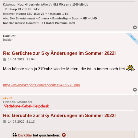
Kabelnetz:
Netz Hildesheim (Alfeld). 862 MHz und 1000 Mbit/s
TV:
Sharp 43 Zoll UHD-TV
Receiver:
Humax ESD-160c/VE + Festplatte 1 TB
Abo:
Sky Entertainment + Cinema + Bundesliga + Sport + HD + UHD
Kabelanschluss Comfort HD + Kabel Premium Total
DarkStar
Insider
Re: Gerüchte zur Sky Änderungen im Sommer 2022!
Beitrag
14.04.2022, 21:04
Man könnte sich ja 370mhz wieder Mieten, die ist ja immer noch frei
https://www.dslreports.com/speedtest/4177775.png
cka82
Helpdesk-Mitarbeiter
Re: Gerüchte zur Sky Änderungen im Sommer 2022!
Beitrag
14.04.2022, 21:13
DarkStar
hat geschrieben: