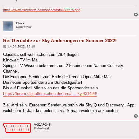
https://www.dslreports.com/speedtest/4177775.png
Blue7
Kabelfreak
Re: Gerüchte zur Sky Änderungen im Sommer 2022!
Beitrag
14.04.2022, 19:18
Classica soll wohl schon zum 28.4 fliegen.
KInowelt TV im Mai.
Spiegel TV Wissen bekommt zum 2.5 sein neuen Namen Curiosity
Channel.
Die Eurosport Sender zum Ende der French Open Mitte Mai.
Die neuen Sportsender zum Bundesligastart
Bis auf Fussball Mix sollen das die Sportsender sein
https://forum.digitalfernsehen.de/threa ... ky.431499/
Ziel wird sein. Eurosport Sender weiterhin via Sky Q und Discovery+ App
welche im 1. Jahr kostenlos ist via Stream weiterhin anzubieten.
V0DAF0N3
Kabelfreak