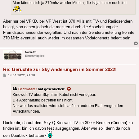
Man könnte sich ja 370mhz wieder Mieten, die ist ja immer noch frei
Aber nur bei VFKD, bei VF West ist 370 MHz mit TV- und Radiosendern
belegt, von denen jedoch die meisten durch die Abschaltung der
Fremdsprachensender wegfallen. Und nach der Senderumstellung könnte
370 MHz eventuell auch wieder im gesamten Vodafonenetz belegt sein.
twen-fm
Ehrenmitglied
Re: Gerüchte zur Sky Änderungen im Sommer 2022!
Beitrag
14.04.2022, 21:30
Beatmaster
hat geschrieben:
Kinowelt TV über Sky ist im Kabel nicht verfügbar.
Die Abschaltung betreffen uns nicht.
Nur wie das realisiert wird, steht auf ein anderen Blatt, wegen den
Aufschaltungen.
Danke dir, da auf dem Sky Q Kinowelt TV im 300er Bereich (Cinema) zu
finden ist, bin ich davon fest ausgegangen. Aber wer soll denn da noch
den Überblick behalten?