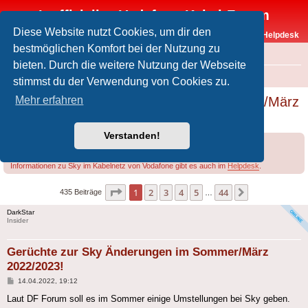
Inoffizielles Vodafone-Kabel-Forum
Diese Website nutzt Cookies, um dir den
Vodafone-Kabel-Helpdesk
bestmöglichen Komfort bei der Nutzung zu
FAQ
bieten. Durch die weitere Nutzung der Webseite
Foren-Übersicht
Offtopic
Sky
stimmst du der Verwendung von Cookies zu.
Gerüchte zur Sky Änderungen im Sommer/März
Mehr erfahren
2022/2023!
Verstanden!
Forumsregeln
Forenregeln
Informationen zu Sky im Kabelnetz von Vodafone gibt es auch im
Helpdesk
.
Seite
1
von
44
1
2
3
4
5
44
Nächste
435 Beiträge
…
DarkStar
Insider
Gerüchte zur Sky Änderungen im Sommer/März
2022/2023!
Beitrag
14.04.2022, 19:12
Laut DF Forum soll es im Sommer einige Umstellungen bei Sky geben.