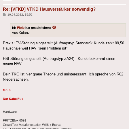
Re: [VFKD] VFKD Hausverstärker notwendig?
Beitrag
10.04.2022, 15:52
Flole
hat geschrieben:
Aus Kulanz.........
Praxis: TV-Störung eingestellt (Auftragstyp Standard): Kunde zahlt 99,50
Pauschale weil HAV "sein Problem ist"
HSI-Störung eingestellt (Auftragstyp ZA24) : Kunde bekommt einen
neuen HAV
Dein TKG ist hier graue Theorie und uninteressant. Ich spreche von R02
Niedersachsen.
Gruß
Der KabelFux
Hardware:
FRITZ!Box 6591
CrowdTest Vodafonestation Wifi6 + Extras
FUT Sagemcom RCI88-1000 (Nostalgie-Zimmer)