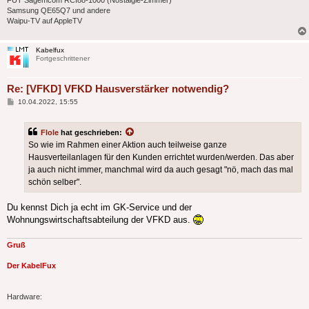
Samsung QE65Q7 und andere
Waipu-TV auf AppleTV
Kabelfux
Fortgeschrittener
Re: [VFKD] VFKD Hausverstärker notwendig?
Beitrag
10.04.2022, 15:55
Flole
hat geschrieben:
So wie im Rahmen einer Aktion auch teilweise ganze
Hausverteilanlagen für den Kunden errichtet wurden/werden. Das aber
ja auch nicht immer, manchmal wird da auch gesagt "nö, mach das mal
schön selber".
Du kennst Dich ja echt im GK-Service und der
Wohnungswirtschaftsabteilung der VFKD aus.
Gruß
Der KabelFux
Hardware: