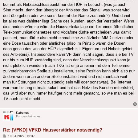
kommt als Netzabschlusspunkt nur der HÜP in betracht (was ja auch
Sinn macht, denn dort übergibt der Anbieter das Signal, was sonst wird
dort übergeben oder wie sonst kommt der Name zustande?). Und damit
ist alles was dahinter liegt Sache des Kunden, auch der Verstärker. Wenn
dies anders wäre so wäre die Hausverteilanlage ein Teil eines öffentlichen
Telekommunikationsnetzes und Vodafone dürfte entscheiden was damit
passiert, man dürfte also nicht einmal eine zusätzliche MMD setzen oder
eine Dose tauschen oder ähnliches (also im Prinzip wären die Dosen
dann genau das was der HÜP eigentlich ist: Eigentum und Hoheitsgebiet
des Anbieters). Insbesondere kann VF dann nicht sagen, dass sie bei TV
nur bis zum HÜP zuständig sind, denn der Netzabschlusspunkt kann ja
nicht plötzlich wandern (nach TKG ist er ja an einer mit dem Teilnehmer
zu vereinbarenden Stelle zu installieren, seine Position kann sich also nur
ändern wenn er an anderer Stelle installiert wird und nicht einfach weil
man für Störungen nicht zuständig sein will oder sonstwas). Bei Internet
war man bislang oftmals kulant und hat das Netz des Kunden mitentstört,
das wird aber nun immer häufiger nicht mehr gemacht, so wie man es bei
TV auch nicht macht.
Kabelfux
Fortgeschrittener
Re: [VFKD] VFKD Hausverstärker notwendig?
Beitrag
10.04.2022, 15:37