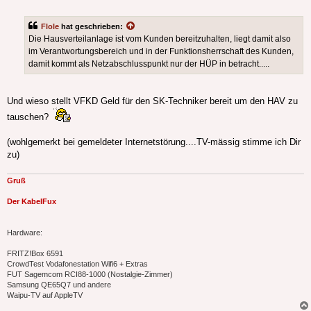
Flole
hat geschrieben:
Die Hausverteilanlage ist vom Kunden bereitzuhalten, liegt damit also
im Verantwortungsbereich und in der Funktionsherrschaft des Kunden,
damit kommt als Netzabschlusspunkt nur der HÜP in betracht.....
Und wieso stellt VFKD Geld für den SK-Techniker bereit um den HAV zu
tauschen?
(wohlgemerkt bei gemeldeter Internetstörung....TV-mässig stimme ich Dir
zu)
Gruß
Der KabelFux
Hardware:
FRITZ!Box 6591
CrowdTest Vodafonestation Wifi6 + Extras
FUT Sagemcom RCI88-1000 (Nostalgie-Zimmer)
Samsung QE65Q7 und andere
Waipu-TV auf AppleTV