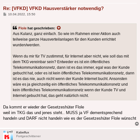
Re: [VFKD] VFKD Hausverstärker notwendig?
Beitrag
10.04.2022, 15:50
Flole
hat geschrieben:
Aus Kulanz, ganz einfach. So wie im Rahmen einer Aktion auch
teilweise ganze Hausverteilanlagen für den Kunden errichtet
wurden/werden.
Wenn du mir für TV zustimmst, für Internet aber nicht, wie soll das mit
dem TKG vereinbar sein? Entweder es ist ein öffentliches
Telekommunikationsnetz, dann ist es das immer, egal was der Kunde
gebucht hat, oder es ist kein öffentliches Telekommunikationsnetz, dann
ist es das nie, auch nicht wenn der Kunde Internet bucht. Ansonsten
wäre es ja gleichzeitig ein öffentliches Telekommunikationsnetz und
kein öffentliches Telekommunikationsnetz wenn der Kunde TV und
Internet gebucht hat, das geht natürlich nicht.
Da kommt er wieder der Gesetzeshüter Flole
weil im TKG das und jenes steht.. MUSS ja VF dementsprechend
handeln und DARF nicht handeln wie es der Gesetzeshüter Flole wünscht
Kabelfux
Fortgeschrittener