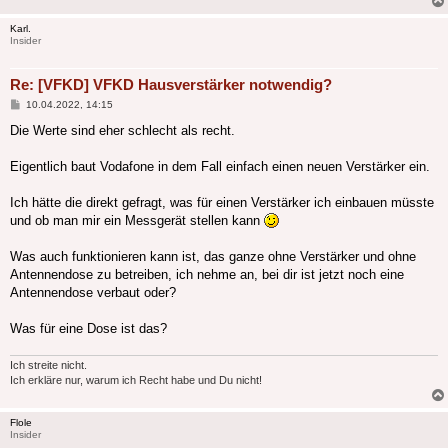
Karl.
Insider
Re: [VFKD] VFKD Hausverstärker notwendig?
Beitrag
10.04.2022, 14:15
Die Werte sind eher schlecht als recht.
Eigentlich baut Vodafone in dem Fall einfach einen neuen Verstärker ein.
Ich hätte die direkt gefragt, was für einen Verstärker ich einbauen müsste
und ob man mir ein Messgerät stellen kann
Was auch funktionieren kann ist, das ganze ohne Verstärker und ohne
Antennendose zu betreiben, ich nehme an, bei dir ist jetzt noch eine
Antennendose verbaut oder?
Was für eine Dose ist das?
Ich streite nicht.
Ich erkläre nur, warum ich Recht habe und Du nicht!
Flole
Insider