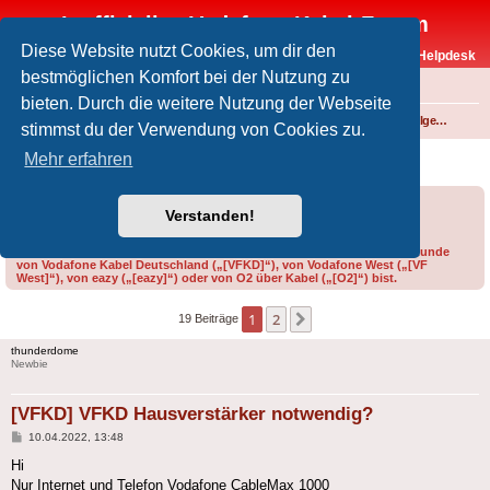
Inoffizielles Vodafone-Kabel-Forum
Diese Website nutzt Cookies, um dir den
Vodafone-Kabel-Helpdesk
bestmöglichen Komfort bei der Nutzung zu
FAQ
bieten. Durch die weitere Nutzung der Webseite
Foren-Übersicht
Internet und Telefon über Kabel
Technik (WLAN-Router, Kabelmodems, Verkabelung...)
Technik allgemein
stimmst du der Verwendung von Cookies zu.
[VFKD] VFKD Hausverstärker notwendig?
Mehr erfahren
Forumsregeln
Forenregeln
Verstanden!
Bitte gib bei der Erstellung eines Threads im Feld „Präfix“ an, ob du Kunde
von Vodafone Kabel Deutschland („[VFKD]“), von Vodafone West („[VF
West]“), von eazy („[eazy]“) oder von O2 über Kabel („[O2]“) bist.
1
2
Nächste
19 Beiträge
thunderdome
Newbie
[VFKD] VFKD Hausverstärker notwendig?
Beitrag
10.04.2022, 13:48
Hi
Nur Internet und Telefon Vodafone CableMax 1000