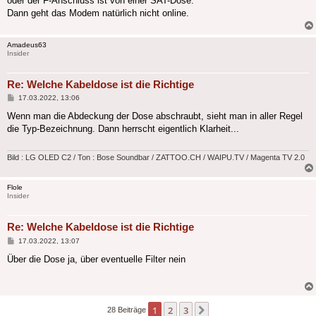
oder der F-Anschluss ist von einer SAT-Dose.
Dann geht das Modem natürlich nicht online.
Amadeus63
Insider
Re: Welche Kabeldose ist die Richtige
Beitrag
17.03.2022, 13:06
Wenn man die Abdeckung der Dose abschraubt, sieht man in aller Regel
die Typ-Bezeichnung. Dann herrscht eigentlich Klarheit...
Bild : LG OLED C2 / Ton : Bose Soundbar / ZATTOO.CH / WAIPU.TV / Magenta TV 2.0
Flole
Insider
Re: Welche Kabeldose ist die Richtige
Beitrag
17.03.2022, 13:07
Über die Dose ja, über eventuelle Filter nein
1
2
3
Nächste
28 Beiträge