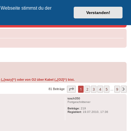
 Webseite stimmst du der
Vodafone-Kabel-Helpdesk
Verstanden!
(„[eazy]“) oder von O2 über Kabel („[O2]“) bist.
Seite
1
von
9
1
2
3
4
5
9
N
81 Beiträge
…
tosch350
Fortgeschrittener
Beiträge:
219
Registriert:
19.07.2010, 17:36