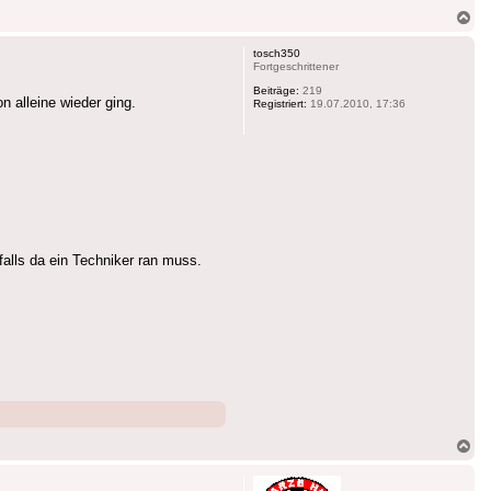
Na
ob
tosch350
Fortgeschrittener
Beiträge:
219
 alleine wieder ging.
Registriert:
19.07.2010, 17:36
alls da ein Techniker ran muss.
Na
ob