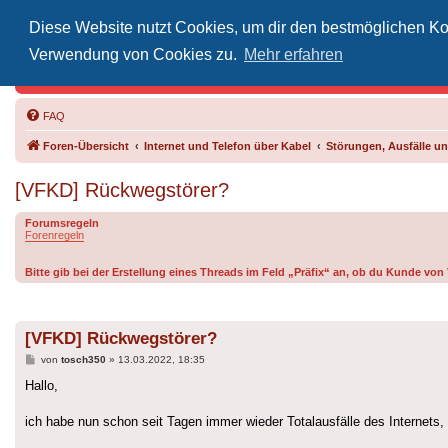
Diese Website nutzt Cookies, um dir den bestmöglichen Kom
Inoff
Verwendung von Cookies zu.
Mehr erfahren
Der Treffp
FAQ
Foren-Übersicht
Internet und Telefon über Kabel
Störungen, Ausfälle 
[VFKD] Rückwegstörer?
Forumsregeln
Forenregeln
Bitte gib bei der Erstellung eines Threads im Feld „Präfix“ an, ob du Kunde vo
[VFKD] Rückwegstörer?
Beitrag
von
tosch350
»
13.03.2022, 18:35
Hallo,
ich habe nun schon seit Tagen immer wieder Totalausfälle des Internets, 