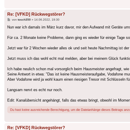
Re: [VFKD] Rückwegstörer?
Beitrag
von
tosch350
»
14.06.2022, 19:30
Nun war ich damals im März kurz davor, mir den Aufwand mit Geräte ums
Für ca. 2 Monate keine Probleme, dann ging es wieder für einige Tage so
Jetzt war für 2 Wochen wieder alles ok und seit heute Nachmittag ist der
Jetzt muss ich das wohl echt mal melden, aber bei meinem Glück funkti
Ich habe neulich schon mal vorsorglich beim Hausmeister angefragt, wie
Seine Antwort in etwa: "Das ist keine Hausmeisteraufgabe, Vodafone mu
Aber Vodafone wird ja wohl kaum einen riesigen Tresor mit Schlüsseln fü
Langsam nervt es echt nur noch.
Edit: Kanalübersicht angehängt, falls das etwas bringt, obwohl im Momen
Du hast keine ausreichende Berechtigung, um die Dateianhänge dieses Beitrags anz
Re: [VFKD] Rückwegstörer?