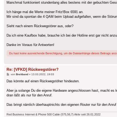
Manchmal funktioniert stundenlang alles bestens mit der gebuchten Gesch
Ich hänge mal die Werte meiner Fritz!Box 6591 an.
Mir sind da spontan die 4 QAM beim Upload aufgefallen, wenn die Störu
Sieht nach einem Rückwegstörer aus, oder?
Da ich eine Kaufbox habe, brauche ich bei der Hotline erst gar nicht anz
Danke im Voraus für Antworten!
Du hast keine ausreichende Berechtigung, um die Dateianhänge dieses Beitrags anz
Re: [VFKD] Rückwegstörer?
Beitrag
von
Breitband
»
13.03.2022, 19:03
Das könnte auf einen Rückwegstöher hindeuten.
Aber ja solange Du die eigene Hardware angeschlossen hast, macht es ke
dran läßt als nur für den Anruf.
Das bringt nämlich überhauptnichts den eigenen Router nur für den Anr
Red Business Internet & Phone 500 Cable (575,56,7) Aktiv seit 26.01.2022