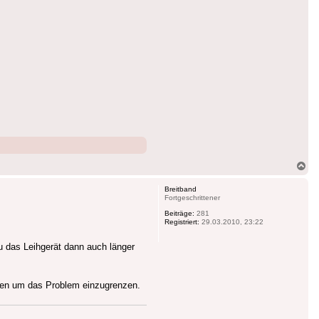
Na
ob
Breitband
Fortgeschrittener
Beiträge:
281
Registriert:
29.03.2010, 23:22
u das Leihgerät dann auch länger
ifen um das Problem einzugrenzen.