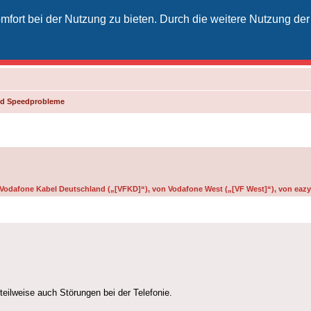
fort bei der Nutzung zu bieten. Durch die weitere Nutzung der
izielles Vodafone-Kabel-Forum
unkt für Kabelkunden von Vodafone - von Kunden für Kunden
und Speedprobleme
n Vodafone Kabel Deutschland („[VFKD]“), von Vodafone West („[VF West]“), von eazy 
teilweise auch Störungen bei der Telefonie.