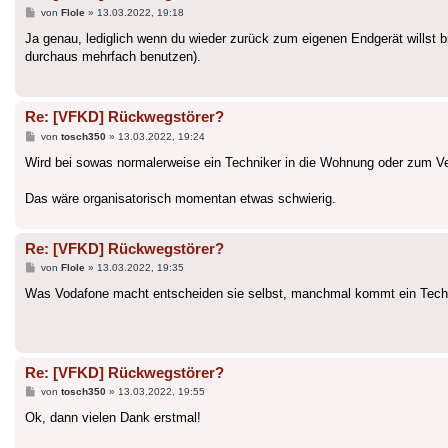
Beitrag
von
Flole
»
13.03.2022, 19:18
Ja genau, lediglich wenn du wieder zurück zum eigenen Endgerät willst b
durchaus mehrfach benutzen).
Re: [VFKD] Rückwegstörer?
Beitrag
von
tosch350
»
13.03.2022, 19:24
Wird bei sowas normalerweise ein Techniker in die Wohnung oder zum Vert
Das wäre organisatorisch momentan etwas schwierig.
Re: [VFKD] Rückwegstörer?
Beitrag
von
Flole
»
13.03.2022, 19:35
Was Vodafone macht entscheiden sie selbst, manchmal kommt ein Technik
Re: [VFKD] Rückwegstörer?
Beitrag
von
tosch350
»
13.03.2022, 19:55
Ok, dann vielen Dank erstmal!