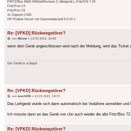
FRITZ!Box 6660 HWSubRevision:3, Mietgerät ), Fritz!OS 7.29
Fritz!Fon C4
Fritz!Fon C6
2x Gigaset C430
HP-Proliant Server mit Openmediavault 6.0.24-1
Re: [VFKD] Rückwegstörer?
Beitrag
von
Menne
»
13.03.2022, 19:06
wenn dein Gerät angeschlossen wird nach der Meldung, wird das Ticket
Der Glubb is a Depp!
Re: [VFKD] Rückwegstörer?
Beitrag
von
tosch350
»
13.03.2022, 19:15
Das Leihgerät würde sich dann automatisch bei Vodafone anmelden und b
Ich müsste dann an das Gerät von cbn auch wieder die alte Fritz!Box 7
Re: [VFKD] Rückwegstörer?