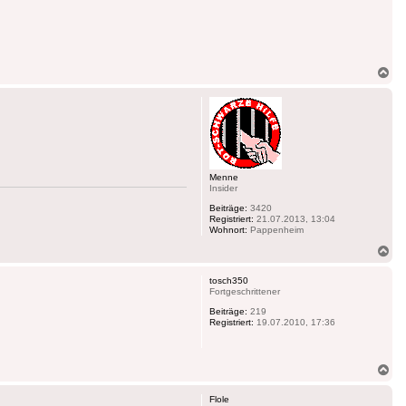
Na
ob
Menne
Insider
Beiträge:
3420
Registriert:
21.07.2013, 13:04
Wohnort:
Pappenheim
Na
ob
tosch350
Fortgeschrittener
Beiträge:
219
Registriert:
19.07.2010, 17:36
Na
ob
Flole