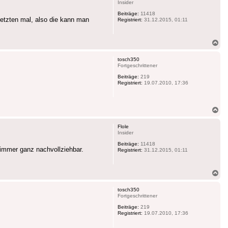
Insider
Beiträge:
11418
letzten mal, also die kann man
Registriert:
31.12.2015, 01:11
Na
ob
tosch350
Fortgeschrittener
Beiträge:
219
Registriert:
19.07.2010, 17:36
Na
ob
Flole
Insider
Beiträge:
11418
immer ganz nachvollziehbar.
Registriert:
31.12.2015, 01:11
Na
ob
tosch350
Fortgeschrittener
Beiträge:
219
Registriert:
19.07.2010, 17:36