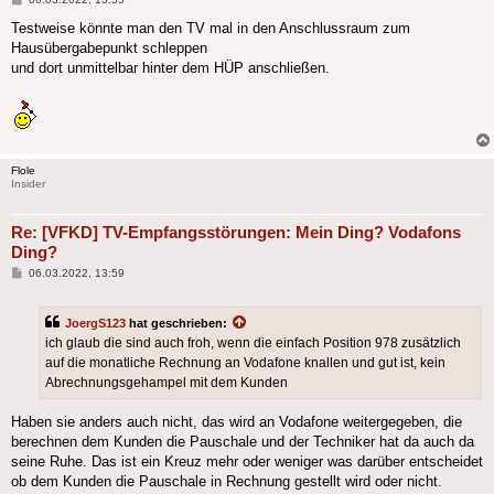
Testweise könnte man den TV mal in den Anschlussraum zum
Hausübergabepunkt schleppen
und dort unmittelbar hinter dem HÜP anschließen.
Flole
Insider
Re: [VFKD] TV-Empfangsstörungen: Mein Ding? Vodafons
Ding?
Beitrag
06.03.2022, 13:59
JoergS123
hat geschrieben:
ich glaub die sind auch froh, wenn die einfach Position 978 zusätzlich
auf die monatliche Rechnung an Vodafone knallen und gut ist, kein
Abrechnungsgehampel mit dem Kunden
Haben sie anders auch nicht, das wird an Vodafone weitergegeben, die
berechnen dem Kunden die Pauschale und der Techniker hat da auch da
seine Ruhe. Das ist ein Kreuz mehr oder weniger was darüber entscheidet
ob dem Kunden die Pauschale in Rechnung gestellt wird oder nicht.