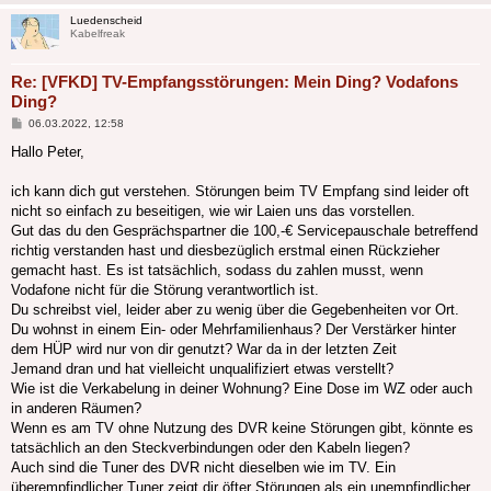
Luedenscheid
Kabelfreak
Re: [VFKD] TV-Empfangsstörungen: Mein Ding? Vodafons
Ding?
Beitrag
06.03.2022, 12:58
Hallo Peter,
ich kann dich gut verstehen. Störungen beim TV Empfang sind leider oft
nicht so einfach zu beseitigen, wie wir Laien uns das vorstellen.
Gut das du den Gesprächspartner die 100,-€ Servicepauschale betreffend
richtig verstanden hast und diesbezüglich erstmal einen Rückzieher
gemacht hast. Es ist tatsächlich, sodass du zahlen musst, wenn
Vodafone nicht für die Störung verantwortlich ist.
Du schreibst viel, leider aber zu wenig über die Gegebenheiten vor Ort.
Du wohnst in einem Ein- oder Mehrfamilienhaus? Der Verstärker hinter
dem HÜP wird nur von dir genutzt? War da in der letzten Zeit
Jemand dran und hat vielleicht unqualifiziert etwas verstellt?
Wie ist die Verkabelung in deiner Wohnung? Eine Dose im WZ oder auch
in anderen Räumen?
Wenn es am TV ohne Nutzung des DVR keine Störungen gibt, könnte es
tatsächlich an den Steckverbindungen oder den Kabeln liegen?
Auch sind die Tuner des DVR nicht dieselben wie im TV. Ein
überempfindlicher Tuner zeigt dir öfter Störungen als ein unempfindlicher.