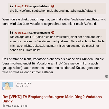
JoergS123
hat geschrieben:
die Servicefirma sagt schon mal: abgerechnet wird nach Aufwand
Wenn du sie direkt beauftragst ja, wenn die über Vodafone beauftragt wird
dann wird das über Vodafone abgerechnet und nicht nach Aufwand.
JoergS123
hat geschrieben:
Die Anlage am HÜP, also aich den Verstärker, sieht der Kabelanbieter
aber noch als seins (Verstärker nachjustieren, Verstärker tauschen hätte
mich auch nichts gekostet, hat man mir schon gesagt), du musst nur
sehen das Strom da ist.
Das stimmt so nicht, Vodafone sieht das als Sache des Kunden und die
Verantwortung endet für Vodafone am HÜP (wie sie dem TE ja auch
gesagt haben), auch wenn es immer mal wieder auf Kulanz getauscht
wird so wird es doch immer seltener.
Luedenscheid
Kabelfreak
Re: [VFKD] TV-Empfangsstörungen: Mein Ding? Vodafons
Ding?
Beitrag
06.03.2022, 14:48