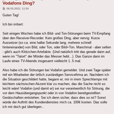
Vodafons Ding?
Beitrag
06.03.2022, 11:54
Guten Tag!
Ich bin irritiert:
Seit einigen Wochen habe ich Bild- und Ton-Störungen beim TV-Empfang
über den Receiver-Recorder. Kein großes Ding, aber nervig: Kurze
Aussetzer (so ca. eine halbe Sekunde lang, mehrere schnell
hintereinander) von Bild, oder Ton, oder Bild+Ton. Manchmal - aber selten
- gibt's auch Klötzchen-Artefakte. (Und natürlich tritt das gerade dann auf,
wenn im "Tatort" der Mörder das Messer hebt...). Das Ganze dann im
Laufe eines TV-Abends insgesamt vielleicht 1..5 mal.
Also habe ich die Störungen bei Vodafon gemeldet. Und zwei Tage später
rief ein Mitarbeiter der örtlich zuständigen Servicefirma an. Nachdem ich
die Situation geschildert hatte, begann er, mir in irrem Sprechtempo mit
leichtem sächsischen Akzent klar zu machen, das die Sache nicht so
leicht wäre! Vodafon (und damit er) sei nur verantwortlich für Störung, die
vor dem Hausübergangspunkt oder in von Vodafon bereitgestellten
Gerätschaften entstehen. Sei ich denn sicher, dass dies so ist? Sonst
würde der Auftritt des Kundendienstes mich ca. 100€ kosten. Das solle
ich mir doch gut überlegen...