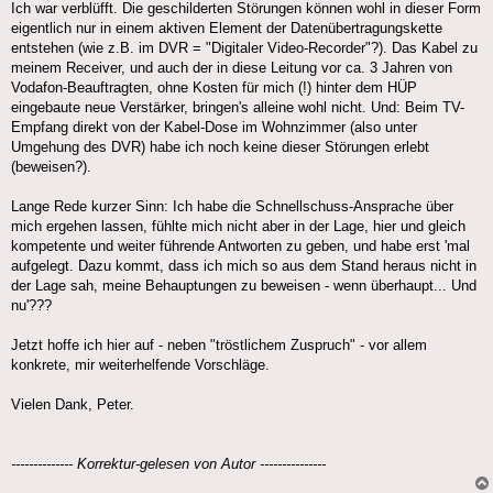
Ich war verblüfft. Die geschilderten Störungen können wohl in dieser Form
eigentlich nur in einem aktiven Element der Datenübertragungskette
entstehen (wie z.B. im DVR = "Digitaler Video-Recorder"?). Das Kabel zu
meinem Receiver, und auch der in diese Leitung vor ca. 3 Jahren von
Vodafon-Beauftragten, ohne Kosten für mich (!) hinter dem HÜP
eingebaute neue Verstärker, bringen's alleine wohl nicht. Und: Beim TV-
Empfang direkt von der Kabel-Dose im Wohnzimmer (also unter
Umgehung des DVR) habe ich noch keine dieser Störungen erlebt
(beweisen?).
Lange Rede kurzer Sinn: Ich habe die Schnellschuss-Ansprache über
mich ergehen lassen, fühlte mich nicht aber in der Lage, hier und gleich
kompetente und weiter führende Antworten zu geben, und habe erst 'mal
aufgelegt. Dazu kommt, dass ich mich so aus dem Stand heraus nicht in
der Lage sah, meine Behauptungen zu beweisen - wenn überhaupt... Und
nu'???
Jetzt hoffe ich hier auf - neben "tröstlichem Zuspruch" - vor allem
konkrete, mir weiterhelfende Vorschläge.
Vielen Dank, Peter.
-------------- Korrektur-gelesen von Autor ---------------