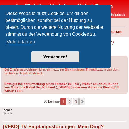
Inoffizielles Vodafone-Kabel-Forum
Diese Website nutzt Cookies, um dir den
Vodafone-Kabel-Helpdesk
bestmöglichen Komfort bei der Nutzung zu
FAQ
bieten. Durch die weitere Nutzung der Webseite
Foren-Übersicht
Fernsehen und Radio über Kabel
Störungen und Ausfälle
stimmst du der Verwendung von Cookies zu.
[VFKD] TV-Empfangsstörungen: Mein Ding?
Mehr erfahren
Vodafons Ding?
Verstanden!
Forumsregeln
Forenregeln
Bei Empfangsproblemen lohnt sich u.U. ein
Blick in diesen Thread
bzw. in den dort
verlinkten
Helpdesk-Artikel
.
Bitte gib bei der Erstellung eines Threads im Feld „Präfix“ an, ob du Kunde
von Vodafone Kabel Deutschland („[VFKD]“) oder von Vodafone West („[VF
West]“) bist.
1
2
3
Nächste
30 Beiträge
Pieper
Newbie
[VFKD] TV-Empfangsstörungen: Mein Ding?