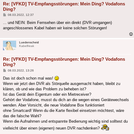
Re: [VFKD] TV-Empfangsstörungen: Mein Ding? Vodafons
Ding?
Beitrag
08.03.2022, 12:37
... und NEIN: Beim Fernsehen über ein direkt (DVR umgangen)
angeschlossenes Kabel haben wir keine solchen Störungen!
Luedenscheid
Kabelfreak
Re: [VFKD] TV-Empfangsstörungen: Mein Ding? Vodafons
Ding?
Beitrag
08.03.2022, 13:26
Das ist doch schon mal was!
Wenn wir jetzt den DVR als Störquelle ausgemacht haben, bleibt zu
klären, ob und wie das Problem zu beheben ist?
Ist das Gerät dein Eigentum oder ein Mietreceiver?
Gehört der Vodafone, musst du dich an die wegen eines Gerätewechsels
wenden. Aber Vorsicht, die neue Vodafone Box funktioniert
ohne Smartcard! Wenn du die Karte flexibel einsetzen möchtest, wäre
das die falsche Wahl?
Wenn die Aufnahmen und entspannte Bedienung wichtig sind solltest du
vielleicht über einen (eigenen) neuen DVR nachdenken?