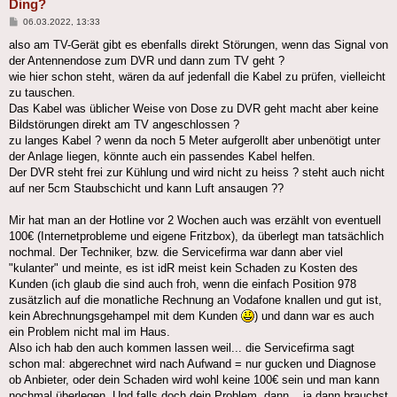
Ding?
Beitrag
06.03.2022, 13:33
also am TV-Gerät gibt es ebenfalls direkt Störungen, wenn das Signal von
der Antennendose zum DVR und dann zum TV geht ?
wie hier schon steht, wären da auf jedenfall die Kabel zu prüfen, vielleicht
zu tauschen.
Das Kabel was üblicher Weise von Dose zu DVR geht macht aber keine
Bildstörungen direkt am TV angeschlossen ?
zu langes Kabel ? wenn da noch 5 Meter aufgerollt aber unbenötigt unter
der Anlage liegen, könnte auch ein passendes Kabel helfen.
Der DVR steht frei zur Kühlung und wird nicht zu heiss ? steht auch nicht
auf ner 5cm Staubschicht und kann Luft ansaugen ??
Mir hat man an der Hotline vor 2 Wochen auch was erzählt von eventuell
100€ (Internetprobleme und eigene Fritzbox), da überlegt man tatsächlich
nochmal. Der Techniker, bzw. die Servicefirma war dann aber viel
"kulanter" und meinte, es ist idR meist kein Schaden zu Kosten des
Kunden (ich glaub die sind auch froh, wenn die einfach Position 978
zusätzlich auf die monatliche Rechnung an Vodafone knallen und gut ist,
kein Abrechnungsgehampel mit dem Kunden
) und dann war es auch
ein Problem nicht mal im Haus.
Also ich hab den auch kommen lassen weil... die Servicefirma sagt
schon mal: abgerechnet wird nach Aufwand = nur gucken und Diagnose
ob Anbieter, oder dein Schaden wird wohl keine 100€ sein und man kann
nochmal überlegen. Und falls doch dein Problem, dann... ja dann brauchst