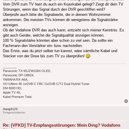
Vom DVR zum TV hast du auch ein Koaxkabel gelegt? Zeigt dir dein TV
Störungen, wenn das Signal durch den DVR geschliffen wird?
Überprüfe auch bitte die Signalwerte, die in deinem Wohnzimmer
ankommen. Die meisten TVs können dir wenigstens die Signalstärke
anzeigen.
Ob der Vodafone DVR das auch kann, entzieht sich meiner Kenntnis. Es
gibt auch Geräte, welche die Signalqualität anzeigen können.
100 % Signalstärke könnten aber schon zu viel sein. Da sollte ein
Fachmann den Verstärker ein- bzw. nachstellen.
Das Erste, was du jetzt selber tun kannst, wäre sämtliche Kabel und
Stecker von der Dose bis zum TV zu überprüfen!
________
Panasonic TX-65JZW1004 OLED,
Panasonic DP-UB824,
YAMAHA RX-A6A,
VU+Ultimo 4K 1xDVB-C FBC /1xDVB-C/T2 Dual Hybrid Tuner
DM 8000 HD,
Apple TV 4K,
Kabel Premium Total
JoergS123
Fortgeschrittener
Re: [VFKD] TV-Empfangsstörungen: Mein Ding? Vodafons