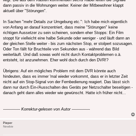
dann passiv in die Wohnungen weiter. Keiner der Mitbewohner klappt
aktuell über "Störungen".
In Sachen "mehr Details zur Umgebung etc.": Ich habe mich eigentlich
von Anfang an darauf konzentriert, dass meine "Störungen" keine
richtigen Aussetzer zu sein scheinen, sondern eher Stopps: Ein Film
stoppt für vielleicht eine halbe Sekunde oder weniger - und läuft dann an
der gleichen Stelle weiter - bis zum nächsten Stop, er stolpert sozusagen.
Oder Ton fällt für Bruchteile von Sekunden aus - während das Bild
weiterläuft. Und daß sowas wohl nicht durch Kontaktproblemen o.ä.
entsteht, ist anzunehmen. Eher wohl doch durch den DVR!?
Übrigens: Auf ein mögliches Problem mit dem DVR könnte auch
hindeuten, dass es immer 'mal wieder vorkommt, dass er in letzter Zeit
nicht auf ein Stop-Signal von der Fernbedienung reagiert. Das lässt sich
dann nur durch Ein-/Ausschalten des Geräts per Netzschalter beseitigen -
danach geht dann alles wieder wie gewünscht. Hatte ich früher nicht...
-------------- Korrektur-gelesen von Autor ---------------
Pieper
Newbie