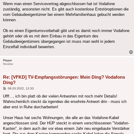
Wenn man einen Servicevertrag abgeschlossen hat ist Vodafone
zuständig, ansonsten nicht. Es gibt auch kostenlose Entstöroptionen die
vom Gebäudeeigentümer bei einem Mehrfamilienhaus gebucht werden
können.
Ob es einen Eigentumsvorbehalt gibt und es damit noch immer Vodafone
gehört oder ob es mit dem Einbau in das Eigentum des
Gebäudeeigentümers übergegangen ist muss man wohl in jedem
Einzelfall individuell bewerten.
Pieper
Newbie
Re: [VFKD] TV-Empfangsstörungen: Mein Ding? Vodafons
Ding?
Beitrag
08.03.2022, 12:33
Ufff..., ich bin platt ob der vielen Antworten mit noch mehr Details!
Wahrscheinlich steckt da irgendwo die ersehnte Antwort drin - muss ich
aber erst in Ruhe durcharbeiten!
Unser Haus hat sechs Wohnungen, die alle an das Vodafone-Kabel
angeschlossen sind. Der HÜP steckt in einem verschlossenen "Vodafon-
Kasten", in dem auch der vor etwa einem Jahr neu eingebaute Verstärker
liegt. Die aus dem Kasten kommenden sechs Kabel leiten die Signale