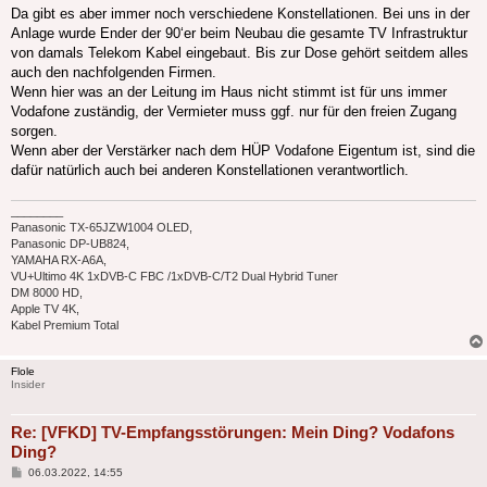
Da gibt es aber immer noch verschiedene Konstellationen. Bei uns in der
Anlage wurde Ender der 90‘er beim Neubau die gesamte TV Infrastruktur
von damals Telekom Kabel eingebaut. Bis zur Dose gehört seitdem alles
auch den nachfolgenden Firmen.
Wenn hier was an der Leitung im Haus nicht stimmt ist für uns immer
Vodafone zuständig, der Vermieter muss ggf. nur für den freien Zugang
sorgen.
Wenn aber der Verstärker nach dem HÜP Vodafone Eigentum ist, sind die
dafür natürlich auch bei anderen Konstellationen verantwortlich.
________
Panasonic TX-65JZW1004 OLED,
Panasonic DP-UB824,
YAMAHA RX-A6A,
VU+Ultimo 4K 1xDVB-C FBC /1xDVB-C/T2 Dual Hybrid Tuner
DM 8000 HD,
Apple TV 4K,
Kabel Premium Total
Flole
Insider
Re: [VFKD] TV-Empfangsstörungen: Mein Ding? Vodafons
Ding?
Beitrag
06.03.2022, 14:55