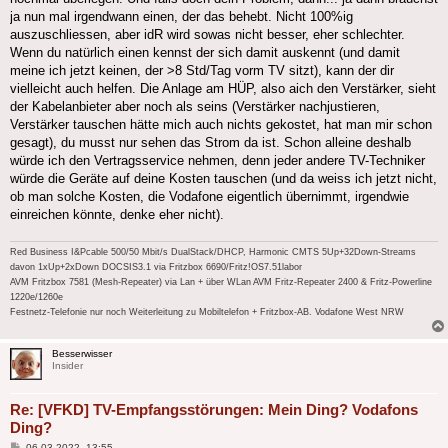
ja nun mal irgendwann einen, der das behebt. Nicht 100%ig
auszuschliessen, aber idR wird sowas nicht besser, eher schlechter.
Wenn du natürlich einen kennst der sich damit auskennt (und damit
meine ich jetzt keinen, der >8 Std/Tag vorm TV sitzt), kann der dir
vielleicht auch helfen. Die Anlage am HÜP, also aich den Verstärker, sieht
der Kabelanbieter aber noch als seins (Verstärker nachjustieren,
Verstärker tauschen hätte mich auch nichts gekostet, hat man mir schon
gesagt), du musst nur sehen das Strom da ist. Schon alleine deshalb
würde ich den Vertragsservice nehmen, denn jeder andere TV-Techniker
würde die Geräte auf deine Kosten tauschen (und da weiss ich jetzt nicht,
ob man solche Kosten, die Vodafone eigentlich übernimmt, irgendwie
einreichen könnte, denke eher nicht).
Red Business I&Pcable 500/50 Mbit/s DualStack/DHCP, Harmonic CMTS 5Up+32Down-Streams
davon 1xUp+2xDown DOCSIS3.1 via Fritzbox 6690/Fritz!OS7.51labor
AVM Fritzbox 7581 (Mesh-Repeater) via Lan + über WLan AVM Fritz-Repeater 2400 & Fritz-Powerline
1220e/1260e
Festnetz-Telefonie nur noch Weiterleitung zu Mobiltelefon + Fritzbox-AB. Vodafone West NRW
Besserwisser
Insider
Re: [VFKD] TV-Empfangsstörungen: Mein Ding? Vodafons
Ding?
Beitrag
06.03.2022, 13:55