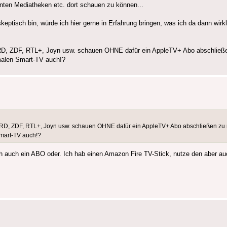
nten Mediatheken etc. dort schauen zu können...
 skeptisch bin, würde ich hier gerne in Erfahrung bringen, was ich da dann wi
ARD, ZDF, RTL+, Joyn usw. schauen OHNE dafür ein AppleTV+ Abo abschließe
rmalen Smart-TV auch!?
ARD, ZDF, RTL+, Joyn usw. schauen OHNE dafür ein AppleTV+ Abo abschließen zu 
Smart-TV auch!?
ch auch ein ABO oder. Ich hab einen Amazon Fire TV-Stick, nutze den aber au