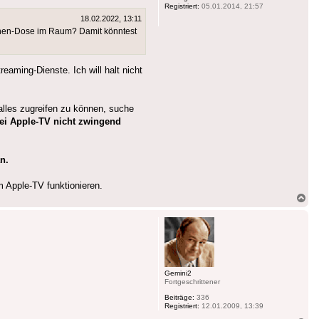
Registriert:
05.01.2014, 21:57
18.02.2022, 13:11
ennen-Dose im Raum? Damit könntest
eaming-Dienste. Ich will halt nicht
 alles zugreifen zu können, suche
bei Apple-TV nicht zwingend
n.
 Apple-TV funktionieren.
Na
ob
Gemini2
Fortgeschrittener
Beiträge:
336
Registriert:
12.01.2009, 13:39