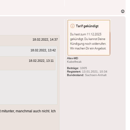
Na
ob
18.02.2022, 14:37
18.02.2022, 13:42
Alex-MD
18.02.2022, 13:11
Kabelfreak
Beiträge:
1005
Registriert:
13.01.2021, 10:34
Bundesland:
Sachsen-Anhalt
t mitunter, manchmal auch nicht. Ich