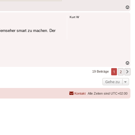
Na
ob
Kurt W
Fernseher smart zu machen. Der
Na
ob
1
2
N
19 Beiträge
Gehe zu
Kontakt
Alle Zeiten sind
UTC+02:00