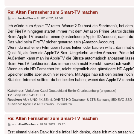
Re: Alten Fernseher zum Smart-TV machen
Beitrag
von
berlin69er
»
18.02.2022, 14:59
Ich würde zum Apple TV raten. Warum? Du hast ein Startmenü, bei dem du
Der FireTV hingegen startet immer mit dem Amazon Prime Startbildschir
Beim Apple TV brauchst einen (kostenlosen) Apple ID Account, damit du 
Das wird beim FireTV sicher genauso sein (Amazon Account).
Wenn du mal einen Film über iTunes leihen oder kaufen willst, dann hat
Qualität, als über die AppleTV Box. Umgekehrt werden Amazon Prime Inh
Außerdem kann man im AppleTV die Bitrate automatisch anpassen lassen
Beim FireTV funktioniert das immer noch nicht korrekt, soweit ich weiß.
Wenn es ein HD Fernseher ist, reicht eigentlich das günstigere HD Appl
Speicher sollte aber auch hier reichen. Mit Apps hab ich den bisher noc
Stabiles Internet solltest du bei beiden haben, wobei das AppleTV stan
Kabelnetz:
Vodafone Kabel Deutschland Berlin-Charlottenburg (ungenutzt)
TV:
Sony KD-55A1 OLED
Receiver:
VU+ UNO 4K SE mit DVB-T2 HD Dualtuner & 1TB Samsung 850 EVO SSD
Zubehör:
Apple TV 4K für Waipu TV und Co.
Re: Alten Fernseher zum Smart-TV machen
Beitrag
von
AboWatcher
»
18.02.2022, 15:26
Erst einmal vielen Dank für die Infos! Ich denke, dass ich mich tatsäch