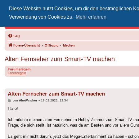
Diese Website nutzt Cookies, um dir den bestmöglichen Kom
Inoff
Verwendung von Cookies zu.
Mehr erfahren
Der Treffp
FAQ
Foren-Übersicht
Offtopic
Medien
Alten Fernseher zum Smart-TV machen
Forumsregeln
Forenregeln
Alten Fernseher zum Smart-TV machen
Beitrag
von
AboWatcher
»
18.02.2022, 12:54
Hallo!
Ich möchte meinen alten Fernseher im Hobby-Zimmer zum Smart-TV machen.
Frage, die sich stellt, ist natürlich, was da am Besten und vor allem Gü
Es geht mir nicht darum, jetzt das Mega-Entertainment zu haben - schon