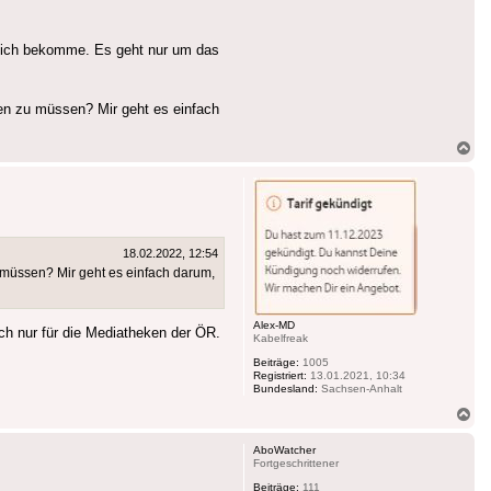
rklich bekomme. Es geht nur um das
n zu müssen? Mir geht es einfach
Na
ob
18.02.2022, 12:54
müssen? Mir geht es einfach darum,
Alex-MD
ch nur für die Mediatheken der ÖR.
Kabelfreak
Beiträge:
1005
Registriert:
13.01.2021, 10:34
Bundesland:
Sachsen-Anhalt
Na
ob
AboWatcher
Fortgeschrittener
Beiträge:
111