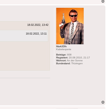
Na
ob
18.02.2022, 13:42
18.02.2022, 13:11
Mark3Dfx
Kabelexperte
Beiträge:
608
Registriert:
20.08.2010, 21:17
Wohnort:
An der Sonne
Bundesland:
Thüringen
Na
ob