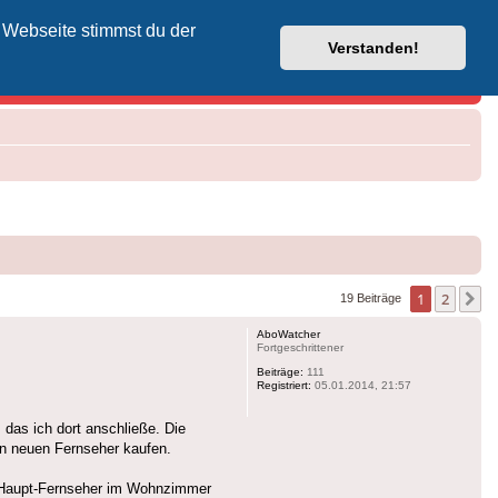
 Webseite stimmst du der
Vodafone-Kabel-Helpdesk
Verstanden!
1
2
N
19 Beiträge
AboWatcher
Fortgeschrittener
Beiträge:
111
Registriert:
05.01.2014, 21:57
das ich dort anschließe. Die
nen neuen Fernseher kaufen.
er Haupt-Fernseher im Wohnzimmer