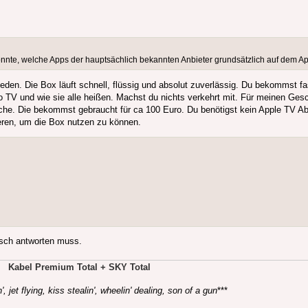
nnte, welche Apps der hauptsächlich bekannten Anbieter grundsätzlich auf dem Ap
ieden. Die Box läuft schnell, flüssig und absolut zuverlässig. Du bekommst 
o TV und wie sie alle heißen. Machst du nichts verkehrt mit. Für meinen G
che. Die bekommst gebraucht für ca 100 Euro. Du benötigst kein Apple TV Ab
ieren, um die Box nutzen zu können.
isch antworten muss.
Kabel Premium Total + SKY Total
', jet flying, kiss stealin', wheelin' dealing, son of a gun
***