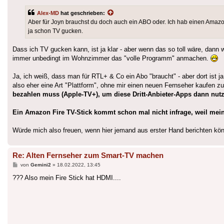
Alex-MD
hat geschrieben:
Aber für Joyn brauchst du doch auch ein ABO oder. Ich hab einen Amaz
ja schon TV gucken.
Dass ich TV gucken kann, ist ja klar - aber wenn das so toll wäre, dann 
immer unbedingt im Wohnzimmer das "volle Programm" anmachen.
Ja, ich weiß, dass man für RTL+ & Co ein Abo "braucht" - aber dort ist j
also eher eine Art "Plattform", ohne mir einen neuen Fernseher kaufen 
bezahlen muss (Apple-TV+), um diese Dritt-Anbieter-Apps dann nut
Ein Amazon Fire TV-Stick kommt schon mal nicht infrage, weil mein
Würde mich also freuen, wenn hier jemand aus erster Hand berichten kön
Re: Alten Fernseher zum Smart-TV machen
Beitrag
von
Gemini2
»
18.02.2022, 13:45
??? Also mein Fire Stick hat HDMI....