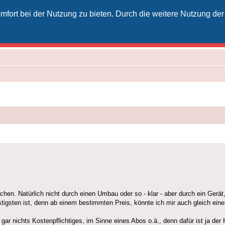
fort bei der Nutzung zu bieten. Durch die weitere Nutzung der
izielles Vodafone-Kabel-Forum
unkt für Kabelkunden von Vodafone - von Kunden für Kunden
 Natürlich nicht durch einen Umbau oder so - klar - aber durch ein Gerät, 
nstigsten ist, denn ab einem bestimmten Preis, könnte ich mir auch gleich ei
 gar nichts Kostenpflichtiges, im Sinne eines Abos o.ä., denn dafür ist ja d