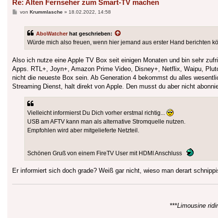
Re: Alten Fernseher zum Smart-TV machen
Beitrag
von
Krummlasche
»
18.02.2022, 14:58
AboWatcher
hat geschrieben:
Würde mich also freuen, wenn hier jemand aus erster Hand berichten kö
Also ich nutze eine Apple TV Box seit einigen Monaten und bin sehr zufr
Apps. RTL+, Joyn+, Amazon Prime Video, Disney+, Netflix, Waipu, Plut
nicht die neueste Box sein. Ab Generation 4 bekommst du alles wesentli
Streaming Dienst, halt direkt von Apple. Den musst du aber nicht abonn
Vielleicht informierst Du Dich vorher erstmal richtig...
USB am AFTV kann man als alternative Stromquelle nutzen.
Empfohlen wird aber mitgelieferte Netzteil.
Schönen Gruß von einem FireTV User mit HDMI Anschluss
Er informiert sich doch grade? Weiß gar nicht, wieso man derart schnipp
***
Limousine ridin