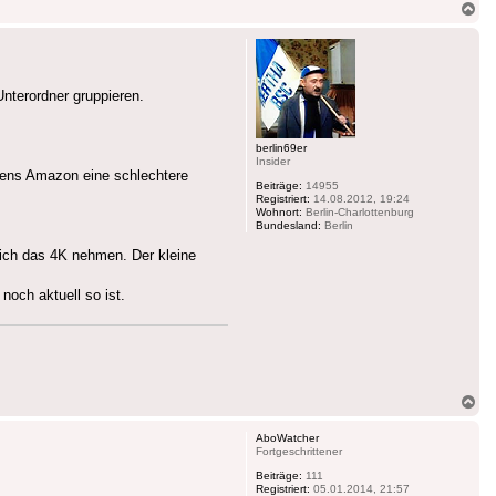
Na
ob
nterordner gruppieren.
berlin69er
Insider
itens Amazon eine schlechtere
Beiträge:
14955
Registriert:
14.08.2012, 19:24
Wohnort:
Berlin-Charlottenburg
Bundesland:
Berlin
eich das 4K nehmen. Der kleine
och aktuell so ist.
Na
ob
AboWatcher
Fortgeschrittener
Beiträge:
111
Registriert:
05.01.2014, 21:57