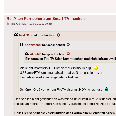
Re: Alten Fernseher zum Smart-TV machen
Beitrag
von
Alex-MD
»
18.02.2022, 20:58
Mark3Dfx
hat geschrieben:
AboWatcher
hat geschrieben:
Alex-MD
hat geschrieben:
Ein Amazon Fire TV-Stick kommt schon mal nicht infrage, wei
Vielleicht informierst Du Dich vorher erstmal richtig...
USB am AFTV kann man als alternative Stromquelle nutzen.
Empfohlen wird aber mitgelieferte Netzteil.
Schönen Gruß von einem FireTV User mit HDMI Anschluss
Das hab ich nicht geschrieben was mir da unterstellt wird, Zitierfehler.
musste an meinem älteren Samsung TV das mitgelieferte Netzteil benut
Edit: Hier scheint die Zitierfunktion des Forum einen Fehler zu habe