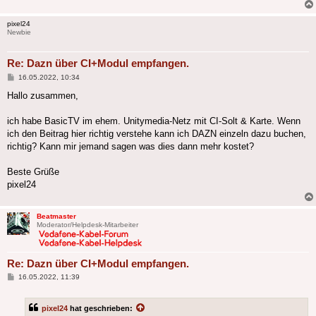
pixel24
Newbie
Re: Dazn über CI+Modul empfangen.
Beitrag
16.05.2022, 10:34
Hallo zusammen,
ich habe BasicTV im ehem. Unitymedia-Netz mit CI-Solt & Karte. Wenn
ich den Beitrag hier richtig verstehe kann ich DAZN einzeln dazu buchen,
richtig? Kann mir jemand sagen was dies dann mehr kostet?
Beste Grüße
pixel24
Beatmaster
Moderator/Helpdesk-Mitarbeiter
Re: Dazn über CI+Modul empfangen.
Beitrag
16.05.2022, 11:39
pixel24
hat geschrieben: