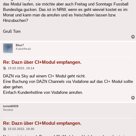
das Modul laufen, sie möchte aber auch Freitag und Sonntags Fussball
Bundesliga gucken. Das ist in NRW, wenn es geht wieviel kostet es im
Monat und kann man da anrufen und es freischalten lassen bzw.
Hinzubuchen?
Gruß Tom
Blue7
Kabelfreak
Re: Dazn über CI+Modul empfangen.
Beitrag
15.02.2022, 19:14
DAZN via Sky auf einem CI+ Modul geht nicht.
Eine Buchung von DAZN Channels via Vodafone auf das CI+ Modul sollte
aber gehen.
Einfach Kundenhotline von Vodafone anrufen.
tommi6909
Newbie
Re: Dazn über CI+Modul empfangen.
Beitrag
15.02.2022, 19:30