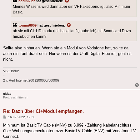
berlin69er
hat geschrieben:
Meines Wissens wird dann aber ein VF Paket benötigt, also Minimum
Basic.
tommi6909
hat geschrieben:
ob sie mit CI+HD modu (mit basic tarif glaube ich) mit Smartcard Dazn
hinzubuchen kann?
Sollte also hinhauen. Wenn sie ein Modul von Vodafone hat, sollte da
auch ein Tarif drauf sein. Nur wenn es der Uralt Digital Free ist, geht es
nicht.
VBE-Berlin
--
2 x Red Internet 200 (200000/50000)
niclas
Fortgeschrittener
Re: Dazn über CI+Modul empfangen.
Beitrag
16.02.2022, 19:50
Minimum ist BasicTV Cable (MNV) zu 3,99€ - Zahlung Kabelanschluss
über Wohnungsnebenkosten bzw. BasicTV Cable (ENV) mit Vodafone TV-
Connect.