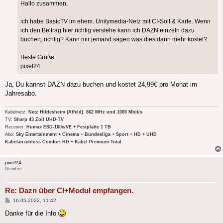
Hallo zusammen,
ich habe BasicTV im ehem. Unitymedia-Netz mit CI-Solt & Karte. Wenn
ich den Beitrag hier richtig verstehe kann ich DAZN einzeln dazu
buchen, richtig? Kann mir jemand sagen was dies dann mehr kostet?
Beste Grüße
pixel24
Ja, Du kannst DAZN dazu buchen und kostet 24,99€ pro Monat im
Jahresabo.
Kabelnetz:
Netz Hildesheim (Alfeld). 862 MHz und 1000 Mbit/s
TV:
Sharp 43 Zoll UHD-TV
Receiver:
Humax ESD-160c/VE + Festplatte 1 TB
Abo:
Sky Entertainment + Cinema + Bundesliga + Sport + HD + UHD
Kabelanschluss Comfort HD + Kabel Premium Total
pixel24
Newbie
Re: Dazn über CI+Modul empfangen.
Beitrag
16.05.2022, 11:42
Danke für die Info