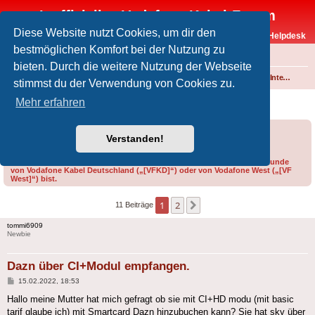
Inoffizielles Vodafone-Kabel-Forum
Diese Website nutzt Cookies, um dir den
Vodafone-Kabel-Helpdesk
bestmöglichen Komfort bei der Nutzung zu
FAQ
bieten. Durch die weitere Nutzung der Webseite
Foren-Übersicht
Fernsehen und Radio über Kabel
Technik (Kabelanschluss, Receiver, Module, Smartcards,...)
Common Interface (CI/CI+)
stimmst du der Verwendung von Cookies zu.
Dazn über CI+Modul empfangen.
Mehr erfahren
Forumsregeln
Forenregeln
Verstanden!
Bitte gib bei der Erstellung eines Threads im Feld „Präfix“ an, ob du Kunde
von Vodafone Kabel Deutschland („[VFKD]“) oder von Vodafone West („[VF
West]“) bist.
1
2
Nächste
11 Beiträge
tommi6909
Newbie
Dazn über CI+Modul empfangen.
Beitrag
15.02.2022, 18:53
Hallo meine Mutter hat mich gefragt ob sie mit CI+HD modu (mit basic
tarif glaube ich) mit Smartcard Dazn hinzubuchen kann? Sie hat sky über