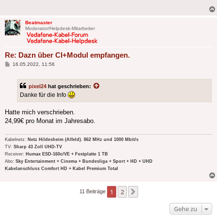
Beatmaster
Moderator/Helpdesk-Mitarbeiter
Re: Dazn über CI+Modul empfangen.
Beitrag
16.05.2022, 11:56
pixel24
hat geschrieben:
Danke für die Info
Hatte mich verschrieben.
24,99€ pro Monat im Jahresabo.
Kabelnetz:
Netz Hildesheim (Alfeld). 862 MHz und 1000 Mbit/s
TV:
Sharp 43 Zoll UHD-TV
Receiver:
Humax ESD-160c/VE + Festplatte 1 TB
Abo:
Sky Entertainment + Cinema + Bundesliga + Sport + HD + UHD
Kabelanschluss Comfort HD + Kabel Premium Total
1
2
Nächste
11 Beiträge
Gehe zu