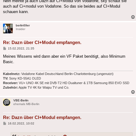
Nein meinte ja auch Dazn auf CI+Modul von Vodafone, sky schaut sie
auch auf Ci+modul von Vodafone. So das sie beides auf CI+Modul
schauen kann.
berlin69er
Insider
Re: Dazn über CI+Modul empfangen.
Beitrag
15.02.2022, 21:35
Meines Wissens wird dann aber ein VF Paket benötigt, also Minimum
Basic.
Kabelnetz:
Vodafone Kabel Deutschland Berlin-Charlottenburg (ungenutzt)
TV:
Sony KD-55A1 OLED
Receiver:
VU+ UNO 4K SE mit DVB-T2 HD Dualtuner & 1TB Samsung 850 EVO SSD
Zubehör:
Apple TV 4K für Waipu TV und Co.
VBE-Berlin
ehemals MB-Berlin
Re: Dazn über CI+Modul empfangen.
Beitrag
16.02.2022, 10:02