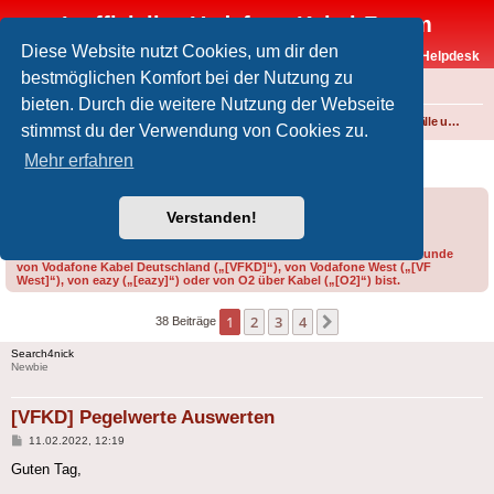
Inoffizielles Vodafone-Kabel-Forum
Diese Website nutzt Cookies, um dir den
Vodafone-Kabel-Helpdesk
bestmöglichen Komfort bei der Nutzung zu
FAQ
bieten. Durch die weitere Nutzung der Webseite
Foren-Übersicht
Internet und Telefon über Kabel
Störungen, Ausfälle und Speedprobleme
stimmst du der Verwendung von Cookies zu.
[VFKD] Pegelwerte Auswerten
Mehr erfahren
Forumsregeln
Forenregeln
Verstanden!
Bitte gib bei der Erstellung eines Threads im Feld „Präfix“ an, ob du Kunde
von Vodafone Kabel Deutschland („[VFKD]“), von Vodafone West („[VF
West]“), von eazy („[eazy]“) oder von O2 über Kabel („[O2]“) bist.
1
2
3
4
Nächste
38 Beiträge
Search4nick
Newbie
[VFKD] Pegelwerte Auswerten
Beitrag
11.02.2022, 12:19
Guten Tag,