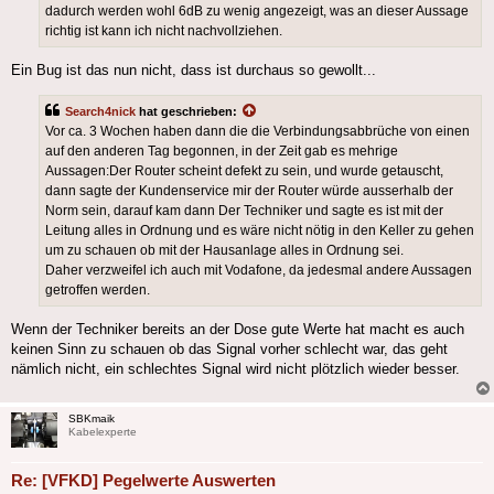
dadurch werden wohl 6dB zu wenig angezeigt, was an dieser Aussage
richtig ist kann ich nicht nachvollziehen.
Ein Bug ist das nun nicht, dass ist durchaus so gewollt...
Search4nick
hat geschrieben:
Vor ca. 3 Wochen haben dann die die Verbindungsabbrüche von einen
auf den anderen Tag begonnen, in der Zeit gab es mehrige
Aussagen:Der Router scheint defekt zu sein, und wurde getauscht,
dann sagte der Kundenservice mir der Router würde ausserhalb der
Norm sein, darauf kam dann Der Techniker und sagte es ist mit der
Leitung alles in Ordnung und es wäre nicht nötig in den Keller zu gehen
um zu schauen ob mit der Hausanlage alles in Ordnung sei.
Daher verzweifel ich auch mit Vodafone, da jedesmal andere Aussagen
getroffen werden.
Wenn der Techniker bereits an der Dose gute Werte hat macht es auch
keinen Sinn zu schauen ob das Signal vorher schlecht war, das geht
nämlich nicht, ein schlechtes Signal wird nicht plötzlich wieder besser.
SBKmaik
Kabelexperte
Re: [VFKD] Pegelwerte Auswerten