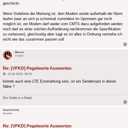
geschickt.
Wenn Vodafone der Meinung ist, dein Modem würde außerhalb der Norm
laufen (was an sich ja schonmal zumindest im Upstream gar nicht
möglich ist, ein Modem darf weder vom CMTS dazu aufgefordert werden
noch darf es einer solchen Aufforderung nachkommen die Spezifikation
zu verlassen), gleichzeitig aber sagt es ist alles in Ordnung verstehe ich
nicht wie das zusammen passen soll.
Menne
Insider
Re: [VFKD] Pegelwerte Auswerten
Beitrag
12.02.2022, 00:51
könnte auch eine LTE Einstrahlung sein, ist ein Sendemast in deiner
Nähe ?
Der Glubb is a Depp!
Search4nick
Newbie
Re: [VFKD] Pegelwerte Auswerten