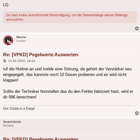
LG
Du hast keine ausreichende Berechtigung, um die Dateianhänge dieses Beitrags
anzusehen.
Menne
Insider
Re: [VFKD] Pegelwerte Auswerten
Beitrag
11.02.2022, 18:22
ruf die Hotline an und melde eine Störung, da gehört der Verstärker neu
eingepegelt, das kannste noch 10 Dosen probieren und es wird nicht
klappen!
Sollte der Techniker feststellen das du den Fehler fabriziert hast, wird er
dir 99€ berechnen!
Der Glubb is a Depp!
Search4nick
Newbie
Re: [VFKD] Pegelwerte Auswerten