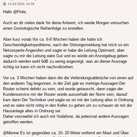
Beitrag
12.02.2022, 01:06
Hallo @Flole,
Auch an dir vielen dank für deine Antwort, ich werde Morgen versuchen
einen Gronologische Reihenfolge zu erstellen.
Aber kurz vorab Vor ca. 6-8 Wochen haben die hatte ich
Geschwindigkeitsprobleme, nach der Störungsmeldung hat mich so ein
Netzexperte Angerufen und sagte er habe die Leitung Optimiert, aber
sagte zu mir die Leitung wäre Gut und es würde ein Anzeigebug geben
dadurch werden wohl 6dB zu wenig angezeigt, was an dieser Aussage
richtig ist kann ich nicht nachvollziehen.
Vor ca. 3 Wochen haben dann die die Verbindungsabbrüche von einen auf
den anderen Tag begonnen, in der Zeit gab es mehrige Aussagen:Der
Router scheint defekt zu sein, und wurde getauscht, dann sagte der
Kundenservice mir der Router würde ausserhalb der Norm sein, darauf
kam dann Der Techniker und sagte es ist mit der Leitung alles in Ordnung
und es wäre nicht nötig in den Keller zu gehen um zu schauen ob mit der
Hausanlage alles in Ordnung sei.
Daher verzweifel ich auch mit Vodafone, da jedesmal andere Aussagen
getroffen werden.
@Menne Es ist gegenüber ca. 15- 20 Meter entfernt ein Mast und Über