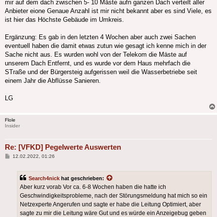
mir auf dem dach zwischen 5- 10 Mäste aufn ganzen Dach verteilt aller
Anbieter eione Genaue Anzahl ist mir nicht bekannt aber es sind Viele, es
ist hier das Höchste Gebäude im Umkreis.
Ergänzung: Es gab in den letzten 4 Wochen aber auch zwei Sachen
eventuell haben die damit etwas zutun wie gesagt ich kenne mich in der
Sache nicht aus. Es wurden wohl von der Telekom die Mäste auf
unserem Dach Entfernt, und es wurde vor dem Haus mehrfach die
STraße und der Bürgersteig aufgerissen weil die Wasserbetriebe seit
einem Jahr die Abflüsse Sanieren.
LG
Flole
Insider
Re: [VFKD] Pegelwerte Auswerten
Beitrag
12.02.2022, 01:26
Search4nick
hat geschrieben:
Aber kurz vorab Vor ca. 6-8 Wochen haben die hatte ich
Geschwindigkeitsprobleme, nach der Störungsmeldung hat mich so ein
Netzexperte Angerufen und sagte er habe die Leitung Optimiert, aber
sagte zu mir die Leitung wäre Gut und es würde ein Anzeigebug geben