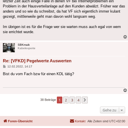
letzter Zeit auch einige Fälle in denen VF bei Internetproblemen ein
Problem in der Hausverteilanlage auf den Kunden abwälzt. Früher war das
anders und so wie du schreibst, da hat VF sich eigentlich immer kulant
gezeigt, mittlerweile geht man davon wohl langsam weg.
Im übrigen ist es für die Frage wer sie warten muss auch egal von wem
sie errichtet wurde.
SBKmaik
Kabelexperte
Re: [VFKD] Pegelwerte Auswerten
Beitrag
12.02.2022, 14:17
Bist du vom Fach bzw für einen KDL tätig?
1
2
3
4
Nächste
38 Beiträge
Gehe zu
Foren-Übersicht
Kontakt
Alle Zeiten sind
UTC+02:00