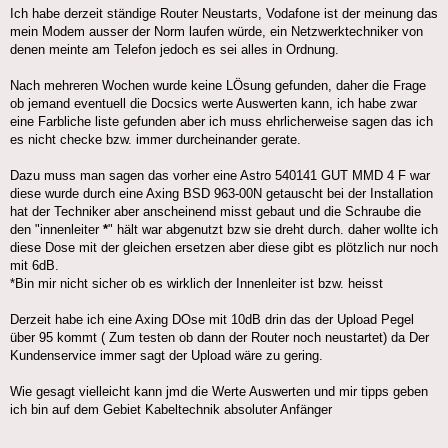
Ich habe derzeit ständige Router Neustarts, Vodafone ist der meinung das
mein Modem ausser der Norm laufen würde, ein Netzwerktechniker von
denen meinte am Telefon jedoch es sei alles in Ordnung.
Nach mehreren Wochen wurde keine LÖsung gefunden, daher die Frage
ob jemand eventuell die Docsics werte Auswerten kann, ich habe zwar
eine Farbliche liste gefunden aber ich muss ehrlicherweise sagen das ich
es nicht checke bzw. immer durcheinander gerate.
Dazu muss man sagen das vorher eine Astro 540141 GUT MMD 4 F war
diese wurde durch eine Axing BSD 963-00N getauscht bei der Installation
hat der Techniker aber anscheinend misst gebaut und die Schraube die
den "innenleiter
*
" hält war abgenutzt bzw sie dreht durch. daher wollte ich
diese Dose mit der gleichen ersetzen aber diese gibt es plötzlich nur noch
mit 6dB.
*Bin mir nicht sicher ob es wirklich der Innenleiter ist bzw. heisst
Derzeit habe ich eine Axing DOse mit 10dB drin das der Upload Pegel
über 95 kommt ( Zum testen ob dann der Router noch neustartet) da Der
Kundenservice immer sagt der Upload wäre zu gering.
Wie gesagt vielleicht kann jmd die Werte Auswerten und mir tipps geben
ich bin auf dem Gebiet Kabeltechnik absoluter Anfänger