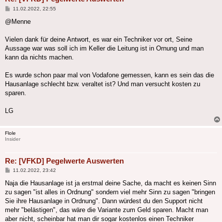
Beitrag
11.02.2022, 22:55
@Menne
Vielen dank für deine Antwort, es war ein Techniker vor ort, Seine
Aussage war was soll ich im Keller die Leitung ist in Ornung und man
kann da nichts machen.
Es wurde schon paar mal von Vodafone gemessen, kann es sein das die
Hausanlage schlecht bzw. veraltet ist? Und man versucht kosten zu
sparen.
LG
Flole
Insider
Re: [VFKD] Pegelwerte Auswerten
Beitrag
11.02.2022, 23:42
Naja die Hausanlage ist ja erstmal deine Sache, da macht es keinen Sinn
zu sagen "ist alles in Ordnung" sondern viel mehr Sinn zu sagen "bringen
Sie ihre Hausanlage in Ordnung". Dann würdest du den Support nicht
mehr "belästigen", das wäre die Variante zum Geld sparen. Macht man
aber nicht, scheinbar hat man dir sogar kostenlos einen Techniker