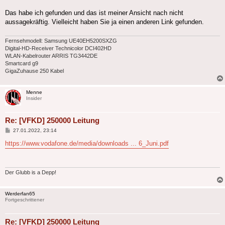
Das habe ich gefunden und das ist meiner Ansicht nach nicht
aussagekräftig. Vielleicht haben Sie ja einen anderen Link gefunden.
Fernsehmodell: Samsung UE40EH5200SXZG
Digital-HD-Receiver Technicolor DCI402HD
WLAN-Kabelrouter ARRIS TG3442DE
Smartcard g9
GigaZuhause 250 Kabel
Menne
Insider
Re: [VFKD] 250000 Leitung
Beitrag
27.01.2022, 23:14
https://www.vodafone.de/media/downloads ... 6_Juni.pdf
Der Glubb is a Depp!
Werderfan65
Fortgeschrittener
Re: [VFKD] 250000 Leitung