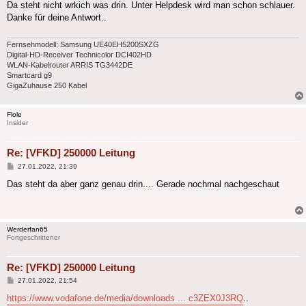
Da steht nicht wrkich was drin. Unter Helpdesk wird man schon schlauer.
Danke für deine Antwort..
Fernsehmodell: Samsung UE40EH5200SXZG
Digital-HD-Receiver Technicolor DCI402HD
WLAN-Kabelrouter ARRIS TG3442DE
Smartcard g9
GigaZuhause 250 Kabel
Flole
Insider
Re: [VFKD] 250000 Leitung
Beitrag
27.01.2022, 21:39
Das steht da aber ganz genau drin.... Gerade nochmal nachgeschaut
Werderfan65
Fortgeschrittener
Re: [VFKD] 250000 Leitung
Beitrag
27.01.2022, 21:54
https://www.vodafone.de/media/downloads ... c3ZEX0J3RQ
..