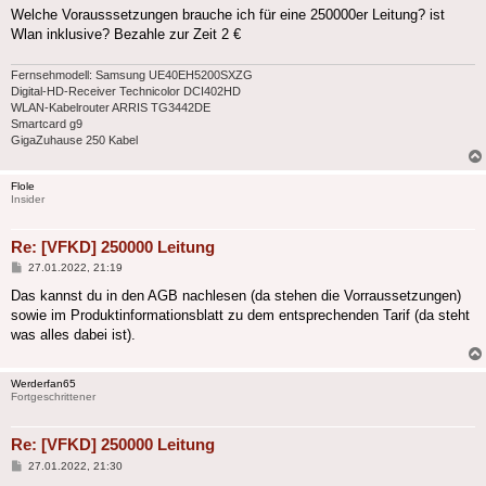
Welche Vorausssetzungen brauche ich für eine 250000er Leitung? ist
Wlan inklusive? Bezahle zur Zeit 2 €
Fernsehmodell: Samsung UE40EH5200SXZG
Digital-HD-Receiver Technicolor DCI402HD
WLAN-Kabelrouter ARRIS TG3442DE
Smartcard g9
GigaZuhause 250 Kabel
Flole
Insider
Re: [VFKD] 250000 Leitung
Beitrag
27.01.2022, 21:19
Das kannst du in den AGB nachlesen (da stehen die Vorraussetzungen)
sowie im Produktinformationsblatt zu dem entsprechenden Tarif (da steht
was alles dabei ist).
Werderfan65
Fortgeschrittener
Re: [VFKD] 250000 Leitung
Beitrag
27.01.2022, 21:30