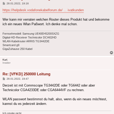
Beitrag
28.01.2022, 19:16
https://helpdesk.vodafonekabelforum.de/ ... ivatkunden
Wer kann mir verraten welchen Router dieses Produkt hat und bekomme
ich ein neues Wlan Paßwort. Ich denke mal schon.
Fernsehmodell: Samsung UE40EH5200SXZG
Digital-HD-Receiver Technicolor DCI402HD
WLAN-Kabelrouter ARRIS TG3442DE
Smartcard g9
GigaZuhause 250 Kabel
Karl.
Insider
Re: [VFKD] 250000 Leitung
Beitrag
28.01.2022, 19:47
Derzeit ist mit Commscope TG3442DE oder TG6442 oder aber
Technicolor CGA4233DE oder CGA6444VF zu rechnen.
WLAN passwort bestimmst du halt, also, wenn du ein neues möchtest,
kannst du es jederzeit ändern.
Ich streite nicht.