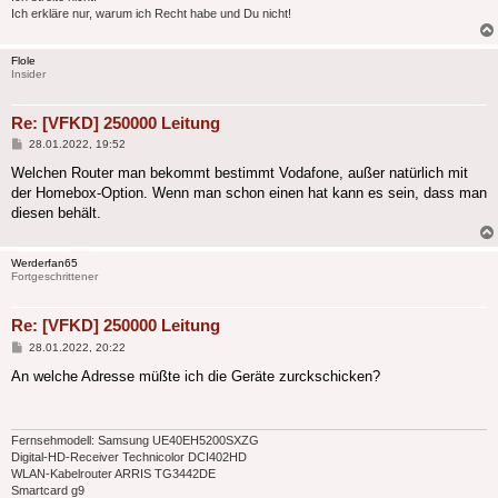
Ich erkläre nur, warum ich Recht habe und Du nicht!
Flole
Insider
Re: [VFKD] 250000 Leitung
Beitrag
28.01.2022, 19:52
Welchen Router man bekommt bestimmt Vodafone, außer natürlich mit
der Homebox-Option. Wenn man schon einen hat kann es sein, dass man
diesen behält.
Werderfan65
Fortgeschrittener
Re: [VFKD] 250000 Leitung
Beitrag
28.01.2022, 20:22
An welche Adresse müßte ich die Geräte zurckschicken?
Fernsehmodell: Samsung UE40EH5200SXZG
Digital-HD-Receiver Technicolor DCI402HD
WLAN-Kabelrouter ARRIS TG3442DE
Smartcard g9