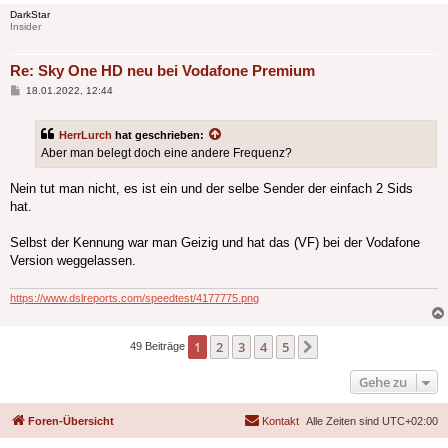
DarkStar
Insider
Re: Sky One HD neu bei Vodafone Premium
Beitrag
18.01.2022, 12:44
HerrLurch
hat geschrieben:
Aber man belegt doch eine andere Frequenz?
Nein tut man nicht, es ist ein und der selbe Sender der einfach 2 Sids
hat.
Selbst der Kennung war man Geizig und hat das (VF) bei der Vodafone
Version weggelassen.
https://www.dslreports.com/speedtest/4177775.png
1
2
3
4
5
Nächste
49 Beiträge
Gehe zu
Foren-Übersicht
Kontakt
Alle Zeiten sind
UTC+02:00