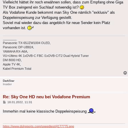
Vielleicht hättet ihr noch erwähnen sollen, dass zum Empfang ohne Giga
TV Box zwingend ein Suchlauf notwendig ist?
Als Vodafone Kunde bekommt man Sky One nämlich "exklusiv" als
Doppeleinspeisung zur Verfügung gestellt.
Soviel mal wieder dazu das angeblich für neue Sender kein Platz
vorhanden ist.
________
Panasonic TX-65JZW1004 OLED,
Panasonic DP-UB824,
YAMAHA RX-A6A,
VU+Ultimo 4K 1xDVB-C FBC /1xDVB-C/T2 Dual Hybrid Tuner
DM 8000 HD,
Apple TV 4K,
Kabel Premium Total
DarkStar
Insider
Re: Sky One HD neu bei Vodafone Premium
Beitrag
18.01.2022, 11:31
Immerhin mal keine klassische Doppeleinspeisung
https://www.dslreports.com/speedtest/4177775.png