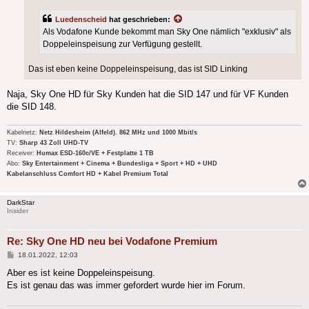
Luedenscheid
hat geschrieben:
Als Vodafone Kunde bekommt man Sky One nämlich "exklusiv" als
Doppeleinspeisung zur Verfügung gestellt.
Das ist eben keine Doppeleinspeisung, das ist SID Linking
Naja, Sky One HD für Sky Kunden hat die SID 147 und für VF Kunden
die SID 148.
Kabelnetz:
Netz Hildesheim (Alfeld). 862 MHz und 1000 Mbit/s
TV:
Sharp 43 Zoll UHD-TV
Receiver:
Humax ESD-160c/VE + Festplatte 1 TB
Abo:
Sky Entertainment + Cinema + Bundesliga + Sport + HD + UHD
Kabelanschluss Comfort HD + Kabel Premium Total
DarkStar
Insider
Re: Sky One HD neu bei Vodafone Premium
Beitrag
18.01.2022, 12:03
Aber es ist keine Doppeleinspeisung.
Es ist genau das was immer gefordert wurde hier im Forum.