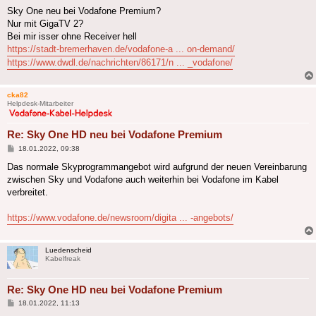
Sky One neu bei Vodafone Premium?
Nur mit GigaTV 2?
Bei mir isser ohne Receiver hell
https://stadt-bremerhaven.de/vodafone-a ... on-demand/
https://www.dwdl.de/nachrichten/86171/n ... _vodafone/
cka82
Helpdesk-Mitarbeiter
Re: Sky One HD neu bei Vodafone Premium
Beitrag
18.01.2022, 09:38
Das normale Skyprogrammangebot wird aufgrund der neuen Vereinbarung
zwischen Sky und Vodafone auch weiterhin bei Vodafone im Kabel
verbreitet.
https://www.vodafone.de/newsroom/digita ... -angebots/
Luedenscheid
Kabelfreak
Re: Sky One HD neu bei Vodafone Premium
Beitrag
18.01.2022, 11:13