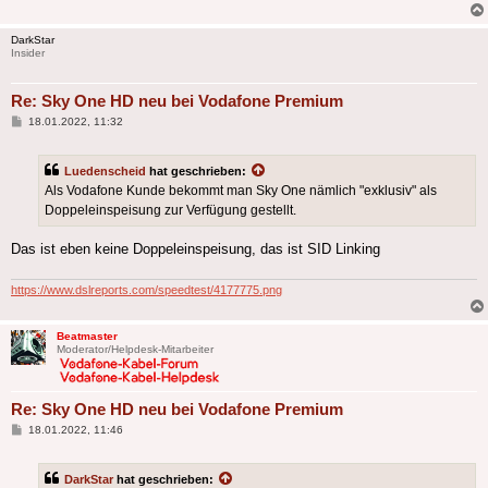
DarkStar
Insider
Re: Sky One HD neu bei Vodafone Premium
Beitrag
18.01.2022, 11:32
Luedenscheid
hat geschrieben:
Als Vodafone Kunde bekommt man Sky One nämlich "exklusiv" als
Doppeleinspeisung zur Verfügung gestellt.
Das ist eben keine Doppeleinspeisung, das ist SID Linking
https://www.dslreports.com/speedtest/4177775.png
Beatmaster
Moderator/Helpdesk-Mitarbeiter
Re: Sky One HD neu bei Vodafone Premium
Beitrag
18.01.2022, 11:46
DarkStar
hat geschrieben: