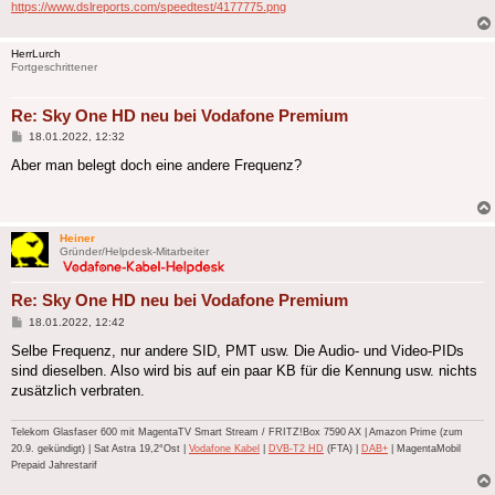
https://www.dslreports.com/speedtest/4177775.png
HerrLurch
Fortgeschrittener
Re: Sky One HD neu bei Vodafone Premium
Beitrag
18.01.2022, 12:32
Aber man belegt doch eine andere Frequenz?
Heiner
Gründer/Helpdesk-Mitarbeiter
Re: Sky One HD neu bei Vodafone Premium
Beitrag
18.01.2022, 12:42
Selbe Frequenz, nur andere SID, PMT usw. Die Audio- und Video-PIDs
sind dieselben. Also wird bis auf ein paar KB für die Kennung usw. nichts
zusätzlich verbraten.
Telekom Glasfaser 600 mit MagentaTV Smart Stream / FRITZ!Box 7590 AX | Amazon Prime (zum
20.9. gekündigt) | Sat Astra 19,2°Ost |
Vodafone Kabel
|
DVB-T2 HD
(FTA) |
DAB+
| MagentaMobil
Prepaid Jahrestarif