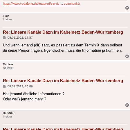
https://www.vodafone.de/featured/servic ... community/
Flole
Insider
Re: Lineare Kanäle Dazn im Kabelnetz Baden-Würrtemberg
Beitrag
08.01.2022, 17:57
Und wenn jemand (dir) sagt, es passiert zu dem Termin X dann solltest
du diese Person fragen. Irgendwoher muss die Information ja kommen.
Daniele
Newbie
Re: Lineare Kanäle Dazn im Kabelnetz Baden-Würrtemberg
Beitrag
08.01.2022, 20:06
Hat jemand ähnliche Informationen ?
Oder weiß jemand mehr ?
DarkStar
Insider
Re: Lineare Kanäle Dazn im Kabelnetz Baden-Würrtemberg