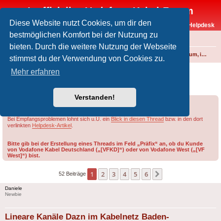
Inoffizielles Vodafone-Kabel-Forum
Diese Website nutzt Cookies, um dir den
Vodafone-Kabel-Helpdesk
bestmöglichen Komfort bei der Nutzung zu
FAQ
bieten. Durch die weitere Nutzung der Webseite
Foren-Übersicht
Fernsehen und Radio über Kabel
Vodafone Premium, internationale Pakete und Video on Demand
stimmst du der Verwendung von Cookies zu.
Lineare Kanäle Dazn im Kabelnetz Baden-
Mehr erfahren
Würrtemberg
Verstanden!
Forumsregeln
Forenregeln
Bei Empfangsproblemen lohnt sich u.U. ein
Blick in diesen Thread
bzw. in den dort
verlinkten
Helpdesk-Artikel
.
Bitte gib bei der Erstellung eines Threads im Feld „Präfix“ an, ob du Kunde
von Vodafone Kabel Deutschland („[VFKD]“) oder von Vodafone West („[VF
West]“) bist.
1
2
3
4
5
6
Nächste
52 Beiträge
Daniele
Newbie
Lineare Kanäle Dazn im Kabelnetz Baden-