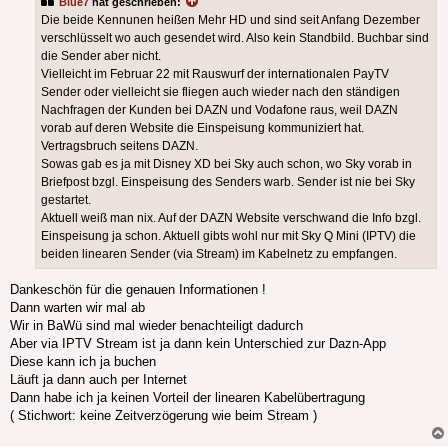
Blue7
hat geschrieben:
Die beide Kennunen heißen Mehr HD und sind seit Anfang Dezember
verschlüsselt wo auch gesendet wird. Also kein Standbild. Buchbar sind
die Sender aber nicht.
Vielleicht im Februar 22 mit Rauswurf der internationalen PayTV
Sender oder vielleicht sie fliegen auch wieder nach den ständigen
Nachfragen der Kunden bei DAZN und Vodafone raus, weil DAZN
vorab auf deren Website die Einspeisung kommuniziert hat.
Vertragsbruch seitens DAZN.
Sowas gab es ja mit Disney XD bei Sky auch schon, wo Sky vorab in
Briefpost bzgl. Einspeisung des Senders warb. Sender ist nie bei Sky
gestartet.
Aktuell weiß man nix. Auf der DAZN Website verschwand die Info bzgl.
Einspeisung ja schon. Aktuell gibts wohl nur mit Sky Q Mini (IPTV) die
beiden linearen Sender (via Stream) im Kabelnetz zu empfangen.
Dankeschön für die genauen Informationen !
Dann warten wir mal ab
Wir in BaWü sind mal wieder benachteiligt dadurch
Aber via IPTV Stream ist ja dann kein Unterschied zur Dazn-App
Diese kann ich ja buchen
Läuft ja dann auch per Internet
Dann habe ich ja keinen Vorteil der linearen Kabelübertragung
( Stichwort: keine Zeitverzögerung wie beim Stream )