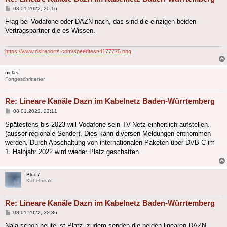
Beitrag
08.01.2022, 20:16
Frag bei Vodafone oder DAZN nach, das sind die einzigen beiden
Vertragspartner die es Wissen.
https://www.dslreports.com/speedtest/4177775.png
niclas
Fortgeschrittener
Re: Lineare Kanäle Dazn im Kabelnetz Baden-Würrtemberg
Beitrag
08.01.2022, 22:11
Spätestens bis 2023 will Vodafone sein TV-Netz einheitlich aufstellen.
(ausser regionale Sender). Dies kann diversen Meldungen entnommen
werden. Durch Abschaltung von internationalen Paketen über DVB-C im
1. Halbjahr 2022 wird wieder Platz geschaffen.
Blue7
Kabelfreak
Re: Lineare Kanäle Dazn im Kabelnetz Baden-Würrtemberg
Beitrag
08.01.2022, 22:36
Naja schon heute ist Platz, zudem senden die beiden linearen DAZN