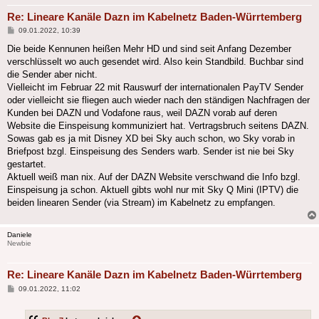
Re: Lineare Kanäle Dazn im Kabelnetz Baden-Würrtemberg
Beitrag
09.01.2022, 10:39
Die beide Kennunen heißen Mehr HD und sind seit Anfang Dezember
verschlüsselt wo auch gesendet wird. Also kein Standbild. Buchbar sind
die Sender aber nicht.
Vielleicht im Februar 22 mit Rauswurf der internationalen PayTV Sender
oder vielleicht sie fliegen auch wieder nach den ständigen Nachfragen der
Kunden bei DAZN und Vodafone raus, weil DAZN vorab auf deren
Website die Einspeisung kommuniziert hat. Vertragsbruch seitens DAZN.
Sowas gab es ja mit Disney XD bei Sky auch schon, wo Sky vorab in
Briefpost bzgl. Einspeisung des Senders warb. Sender ist nie bei Sky
gestartet.
Aktuell weiß man nix. Auf der DAZN Website verschwand die Info bzgl.
Einspeisung ja schon. Aktuell gibts wohl nur mit Sky Q Mini (IPTV) die
beiden linearen Sender (via Stream) im Kabelnetz zu empfangen.
Daniele
Newbie
Re: Lineare Kanäle Dazn im Kabelnetz Baden-Würrtemberg
Beitrag
09.01.2022, 11:02