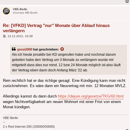
VBE-Berlin
ehemals MB-Berlin
Re: [VFKD] Vertrag "nur" Monate über Ablauf hinaus
verlängern
Beitrag
13.12.2021, 16:38
gessi2000
hat geschrieben:
Als ich heute proaktiv bei KD angerufen habe und nochmal darum
gebeten habe den Vertrag um 3 Monate zu verlängern wurde mir
mitgeteilt dass dies nur mind. 12 bzw 24 Monate möglich ist also läuft
der Vertrag eben dann doch Anfang März '22 ab.
Rein rechtlich hat er das richtige gesagt. Eine Kündigung kann man nicht
zurücknehmen. Es wäre dann ein Neuvertrag mit min. 12 Monaten MVLZ.
Allerdings kannst du dann durch
https://dejure.org/gesetze/TKG/60.html
wegen Nichtverfügbarkeit am neuen Wohnort mit einer Frist von einem
Monat kündigen.
VBE-Berlin
--
2 x Red Internet 200 (200000/50000)