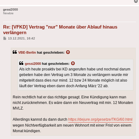
gessi2000
Newbie
Re: [VFKD] Vertrag "nur" Monate über Ablauf hinaus
verlängern
Beitrag
13.12.2021, 16:42
VBE-Berlin
hat geschrieben:
gessi2000
hat geschrieben:
Als ich heute proaktiv bei KD angerufen habe und nochmal darum
gebeten habe den Vertrag um 3 Monate zu verlängern wurde mir
mitgeteilt dass dies nur mind. 12 bzw 24 Monate möglich ist also
läuft der Vertrag eben dann doch Anfang März '22 ab.
Rein rechtlich hat er das richtige gesagt. Eine Kündigung kann man
nicht zurücknehmen. Es wäre dann ein Neuvertrag mit min. 12 Monaten
MVLZ.
Allerdings kannst du dann durch
https://dejure.org/gesetze/TKG/60.html
wegen Nichtverfügbarkeit am neuen Wohnort mit einer Frist von einem
Monat kündigen.