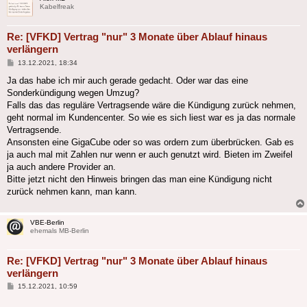
Kabelfreak
Re: [VFKD] Vertrag "nur" 3 Monate über Ablauf hinaus
verlängern
Beitrag
13.12.2021, 18:34
Ja das habe ich mir auch gerade gedacht. Oder war das eine
Sonderkündigung wegen Umzug?
Falls das das reguläre Vertragsende wäre die Kündigung zurück nehmen,
geht normal im Kundencenter. So wie es sich liest war es ja das normale
Vertragsende.
Ansonsten eine GigaCube oder so was ordern zum überbrücken. Gab es
ja auch mal mit Zahlen nur wenn er auch genutzt wird. Bieten im Zweifel
ja auch andere Provider an.
Bitte jetzt nicht den Hinweis bringen das man eine Kündigung nicht
zurück nehmen kann, man kann.
VBE-Berlin
ehemals MB-Berlin
Re: [VFKD] Vertrag "nur" 3 Monate über Ablauf hinaus
verlängern
Beitrag
15.12.2021, 10:59