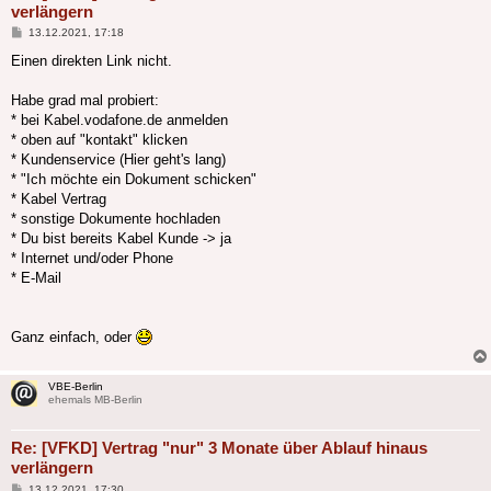
verlängern
Beitrag
13.12.2021, 17:18
Einen direkten Link nicht.
Habe grad mal probiert:
* bei Kabel.vodafone.de anmelden
* oben auf "kontakt" klicken
* Kundenservice (Hier geht's lang)
* "Ich möchte ein Dokument schicken"
* Kabel Vertrag
* sonstige Dokumente hochladen
* Du bist bereits Kabel Kunde -> ja
* Internet und/oder Phone
* E-Mail
Ganz einfach, oder
VBE-Berlin
ehemals MB-Berlin
Re: [VFKD] Vertrag "nur" 3 Monate über Ablauf hinaus
verlängern
Beitrag
13.12.2021, 17:30