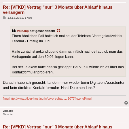
Re: [VFKD] Vertrag "nur" 3 Monate über Ablauf hinaus
verlängern
Beitrag
13.12.2021, 17:06
vble38p
hat geschrieben:
Einen ähnlichen Fall hatte ich mal bei der Telekom. Vertragslaufzeit bis
Februar - Umzug im Juni.
Hatte zunächst gekündigt und dann schriftlich nachgefragt, ob man das
Vertragende auf den 30.06. legen kann.
Bei der Telekom hatte das so geklappt. Bei VFKD würde ich es über das
Kontaktformular probieren.
Danach habe ich gesucht, lande immer wieder beim Digitalen Assistenten
und kein direktes Kontaktformular. Hast Du einen Link?
[img]http://www.bilder-hosting.info/vorschau ... 90774u.png[/img]
vble38p
Newbie
Re: [VFKD] Vertrag "nur" 3 Monate über Ablauf hinaus