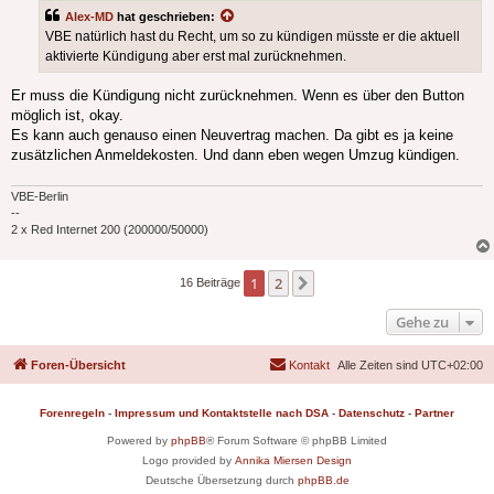
Alex-MD
hat geschrieben:
VBE natürlich hast du Recht, um so zu kündigen müsste er die aktuell
aktivierte Kündigung aber erst mal zurücknehmen.
Er muss die Kündigung nicht zurücknehmen. Wenn es über den Button
möglich ist, okay.
Es kann auch genauso einen Neuvertrag machen. Da gibt es ja keine
zusätzlichen Anmeldekosten. Und dann eben wegen Umzug kündigen.
VBE-Berlin
--
2 x Red Internet 200 (200000/50000)
1
2
Nächste
16 Beiträge
Gehe zu
Foren-Übersicht
Kontakt
Alle Zeiten sind
UTC+02:00
Forenregeln
-
Impressum und Kontaktstelle nach DSA
-
Datenschutz
-
Partner
Powered by
phpBB
® Forum Software © phpBB Limited
Logo provided by
Annika Miersen Design
Deutsche Übersetzung durch
phpBB.de