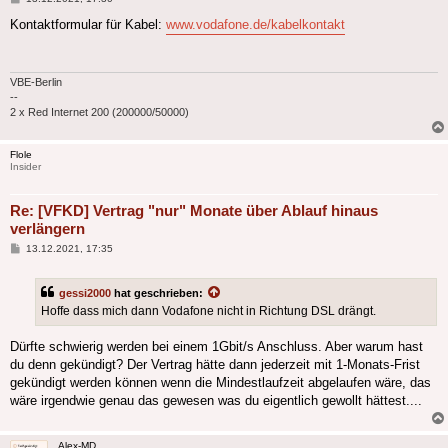
Kontaktformular für Kabel:
www.vodafone.de/kabelkontakt
VBE-Berlin
--
2 x Red Internet 200 (200000/50000)
Flole
Insider
Re: [VFKD] Vertrag "nur" Monate über Ablauf hinaus
verlängern
Beitrag
13.12.2021, 17:35
gessi2000
hat geschrieben:
Hoffe dass mich dann Vodafone nicht in Richtung DSL drängt.
Dürfte schwierig werden bei einem 1Gbit/s Anschluss. Aber warum hast
du denn gekündigt? Der Vertrag hätte dann jederzeit mit 1-Monats-Frist
gekündigt werden können wenn die Mindestlaufzeit abgelaufen wäre, das
wäre irgendwie genau das gewesen was du eigentlich gewollt hättest....
Alex-MD