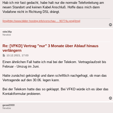
Hab ich mir fast gedacht, habe halt nur die normale Telefonleitung am
neuen Standort und keinen Kabel Anschluß. Hoffe dass mich dann
Vodafone nicht in Richtung DSL drängt.
[img]http://www.bilder-hosting.info/vorschau ... 90774u.png[/img]
vble38p
Newbie
Re: [VFKD] Vertrag "nur" 3 Monate über Ablauf hinaus
verlängern
Beitrag
13.12.2021, 17:03
Einen ähnlichen Fall hatte ich mal bei der Telekom. Vertragslaufzeit bis
Februar - Umzug im Juni.
Hatte zunächst gekündigt und dann schriftlich nachgefragt, ob man das
Vertragende auf den 30.06. legen kann.
Bei der Telekom hatte das so geklappt. Bei VFKD würde ich es über das
Kontaktformular probieren.
gessi2000
Newbie