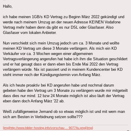
Hallo,
ich habe meinen 1GB/s KD Vertrag zu Beginn März 2022 gekündigt und
werde nach meinem Umzug an der neuen Adresse KEINEN Vodafone
Vertrag mehr haben denn da gibt es nur DSL oder Glasfaser. Also
Glasfaser vom lokalen Anbieter.
Nun verschiebt sich mein Umzug jedoch um ca. 3 Monate und wollte
meinen KD Vertrag um diese 3 Monate verlängern. Als mich ein KD
Verkäufer vor ca. 3 Wochen wegen einer allgemeinen
Vertragsverlängerung angerufen hat habe ich ihm die Situation geschildert
und er hat gesagt dass er dann eben bis Ende Mai 2022 den Vertrag
verlängern würde. Nix ist passiert und in meinem Kundencenter bei KD
steht immer noch der Kündigungstermin von Anfang März.
Als ich heute proaktiv bei KD angerufen habe und nochmal darum
gebeten habe den Vertrag um 3 Monate zu verlängern wurde mir mitgeteilt
dass dies nur mind. 12 bzw 24 Monate möglich ist also läuft der Vertrag
eben dann doch Anfang März '22 ab.
Weiß zufälligerweise Jemand ob so etwas möglich ist und mit wem man
sich am Besten in Verbidnung setzen sollte???
[img]http://www.bilder-hosting.info/vorschau ... 90774u.png[/img]