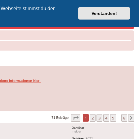
 Webseite stimmst du der
Vodafone-Kabel-Helpdesk
Verstanden!
itere Informationen hier!
Seite
1
von
8
1
2
3
4
5
8
N
71 Beiträge
…
DarkStar
Insider
Beiträge:
9631