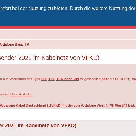
fort bei der Nutzung zu bieten. Durch die weitere Nutzung der
izielles Vodafone-Kabel-Forum
unkt für Kabelkunden von Vodafone - von Kunden für Kunden
Vodafone Basic TV
 Sender 2021 im Kabelnetz von VFKD)
r auf Smartcards des Typs
D03, D08, G02 oder G09
freigeschaltet (nicht auf D02/D09!).
We
inkten
Helpdesk-Artikel
.
on Vodafone Kabel Deutschland („[VFKD]“) oder von Vodafone West („[VF West]“) bist.
er 2021 im Kabelnetz von VFKD)