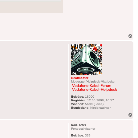
Na
ob
Beatmaster
Moderator/Helpdesk-Mitarbeiter
Beiträge:
18900
Registriert:
12.06.2008, 16:57
Wohnort:
Alfeld (Leine)
Bundesland:
Niedersachsen
Na
ob
Karl-Dieter
Fortgeschrittener
Beiträge:
339