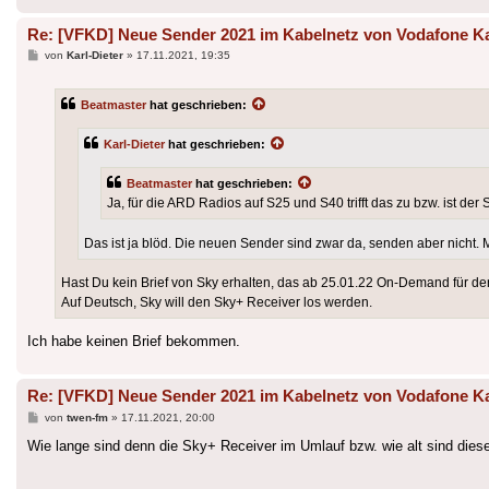
Re: [VFKD] Neue Sender 2021 im Kabelnetz von Vodafone K
Beitrag
von
Karl-Dieter
»
17.11.2021, 19:35
Beatmaster
hat geschrieben:
Karl-Dieter
hat geschrieben:
Beatmaster
hat geschrieben:
Ja, für die ARD Radios auf S25 und S40 trifft das zu bzw. ist der
Das ist ja blöd. Die neuen Sender sind zwar da, senden aber nicht. M
Hast Du kein Brief von Sky erhalten, das ab 25.01.22 On-Demand für de
Auf Deutsch, Sky will den Sky+ Receiver los werden.
Ich habe keinen Brief bekommen.
Re: [VFKD] Neue Sender 2021 im Kabelnetz von Vodafone K
Beitrag
von
twen-fm
»
17.11.2021, 20:00
Wie lange sind denn die Sky+ Receiver im Umlauf bzw. wie alt sind dies