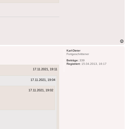
Na
ob
Karl-Dieter
Fortgeschrittener
Beiträge:
339
Registriert:
15.04.2013, 16:17
17.11.2021, 19:11
17.11.2021, 19:04
17.11.2021, 19:02