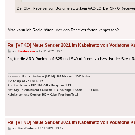
Der Sky+ Receiver von Sky unterstützt kein AAC-LC. Der Sky Q Receiver
Also kann ich Radio hören über den Receiver fortan vergessen?
Re: [VFKD] Neue Sender 2021 im Kabelnetz von Vodafone K
Beitrag
von
Beatmaster
»
17.11.2021, 19:17
Ja, für die ARD Radios auf S25 und S40 trifft das zu bzw. ist der Sky+ R
Kabelnetz:
Netz Hildesheim (Alfeld). 862 MHz und 1000 Mbit/s
TV:
Sharp 43 Zoll UHD-TV
Receiver:
Humax ESD-160c/VE + Festplatte 1 TB
Abo:
Sky Entertainment + Cinema + Bundesliga + Sport + HD + UHD
Kabelanschluss Comfort HD + Kabel Premium Total
Re: [VFKD] Neue Sender 2021 im Kabelnetz von Vodafone K
Beitrag
von
Karl-Dieter
»
17.11.2021, 19:27