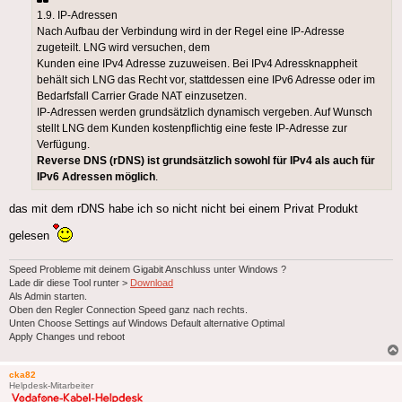
1.9. IP-Adressen
Nach Aufbau der Verbindung wird in der Regel eine IP-Adresse
zugeteilt. LNG wird versuchen, dem
Kunden eine IPv4 Adresse zuzuweisen. Bei IPv4 Adressknappheit
behält sich LNG das Recht vor, stattdessen eine IPv6 Adresse oder im
Bedarfsfall Carrier Grade NAT einzusetzen.
IP-Adressen werden grundsätzlich dynamisch vergeben. Auf Wunsch
stellt LNG dem Kunden kostenpflichtig eine feste IP-Adresse zur
Verfügung.
Reverse DNS (rDNS) ist grundsätzlich sowohl für IPv4 als auch für
IPv6 Adressen möglich
.
das mit dem rDNS habe ich so nicht nicht bei einem Privat Produkt
gelesen
Speed Probleme mit deinem Gigabit Anschluss unter Windows ?
Lade dir diese Tool runter >
Download
Als Admin starten.
Oben den Regler Connection Speed ganz nach rechts.
Unten Choose Settings auf Windows Default alternative Optimal
Apply Changes und reboot
cka82
Helpdesk-Mitarbeiter