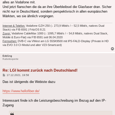
alles an Vodafone mit.
Und jetzt flanschen die da an ihre Überbleibsel die Glasfaser dran. Sicher
nicht nur in Deutschland, sondern perspektivisch in allen europäischen
Märkten, wo sie ähnlich vorgingen.
Internet & Telefon:
Vodafone GZH 250 (↓ 273,9 Mbit/s / ↑ 52,5 Mbit/s, natives Dual
Stack) via F!B 6591 | FritzOS 8.21
Zuvor:
Vodafone CableMax 1000 (↓ 1095,7 Mbit/s / ↑ 54,8 Mbit/s, natives Dual Stack,
Mobile & Euro-Flat) via F!B 6591 seit 06.04.2020
Fernsehen:
DVB-C via VWest am LG 55SK9500 mit IPS-FALD-Display (Private in HD
via EVO 3.0 CI-Modul und alter V23-Smartcard)
Edd1ng
Kabelexperte
Re: LGI kommt zurück nach Deutschland!
Beitrag
17.12.2021, 19:58
Das ist übrigends die Webiste dazu
https://www.hellofiber.de/
Interessant finde ich die Leistungsbeschreibung im Bezug auf den IP-
Zugang