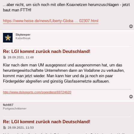
...aber nicht, um sich noch mit ollen Koaxnetzen herumzuschlagen - jetzt
baut man FTTH!
https://www.heise.de/news/Liberty-Globa ... 02307.html
Skykeeper
Kabelfreak
Re: LGI kommt zurück nach Deutschland!
Beitrag
28.09.2021, 11:48
Klar nach dem man UM ausgepresst und ausgenommen hat, um das
heruntergewirtschaftete Unternehmen dann an Vodafone zu verkaufen,
kommt man jetzt wieder. Man kann hier und da ja noch ein paar
Fördergelder abgreifen und günstig Glasfasernetzte aufbauen.
http://www.dslreports.com/speedtest/69724620
floh667
Fortgeschrittener
Re: LGI kommt zurück nach Deutschland!
Beitrag
28.09.2021, 11:53