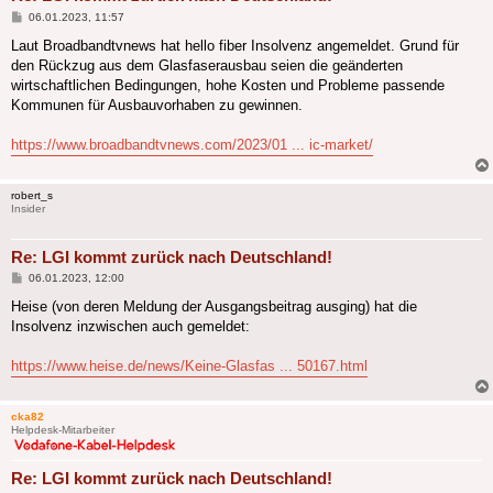
Beitrag
06.01.2023, 11:57
Laut Broadbandtvnews hat hello fiber Insolvenz angemeldet. Grund für
den Rückzug aus dem Glasfaserausbau seien die geänderten
wirtschaftlichen Bedingungen, hohe Kosten und Probleme passende
Kommunen für Ausbauvorhaben zu gewinnen.
https://www.broadbandtvnews.com/2023/01 ... ic-market/
robert_s
Insider
Re: LGI kommt zurück nach Deutschland!
Beitrag
06.01.2023, 12:00
Heise (von deren Meldung der Ausgangsbeitrag ausging) hat die
Insolvenz inzwischen auch gemeldet:
https://www.heise.de/news/Keine-Glasfas ... 50167.html
cka82
Helpdesk-Mitarbeiter
Re: LGI kommt zurück nach Deutschland!