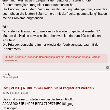
eben auch weil ab dem zeitpunkt der "Leitungsumstellung" die
Rufnummerregistrierung nicht mehr funktioniert hat.
Die Fritzbox die zu dem Zeitpunkt an der Leitung gehangen war, - war das
auch shcon die letzten 3 Jahre, - erst mit der "Leitungsumstellung" haben
meine Probleme angefangen..
€dit:
"zu viele Fehlversuche"... wie kann ich wieder ungeblockt werden ??
Müsste die Hotline sowas nicht sehen wen ich da zum 10x bei denen
Anrufe ?
Die Fritzbox versucht ja immer wieder den Verbidungsaufbau mit den
Rufnummern.
Du hast keine ausreichende Berechtigung, um die Dateianhänge dieses Beitrags
anzusehen.
spooky
Ehrenmitglied
Re: [VFKD] Rufnummer kann nicht registriert werden
Beitrag
27.09.2021, 20:03
Das sind meine Einstellungen bei der freien 6660:
A0CA3200-54E1-49F6-BFF3-71DE774EC101.jpeg
Im übrigen: