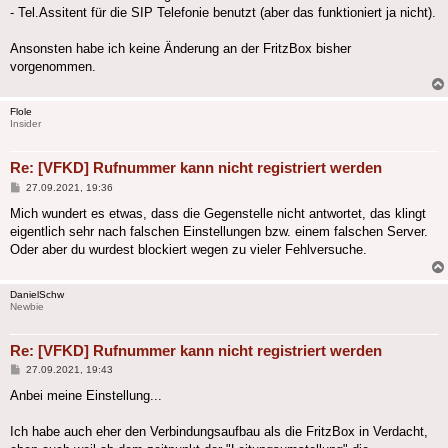
- Tel.Assitent für die SIP Telefonie benutzt (aber das funktioniert ja nicht).
Ansonsten habe ich keine Änderung an der FritzBox bisher
vorgenommen.
Flole
Insider
Re: [VFKD] Rufnummer kann nicht registriert werden
Beitrag
27.09.2021, 19:36
Mich wundert es etwas, dass die Gegenstelle nicht antwortet, das klingt
eigentlich sehr nach falschen Einstellungen bzw. einem falschen Server.
Oder aber du wurdest blockiert wegen zu vieler Fehlversuche.
DanielSchw
Newbie
Re: [VFKD] Rufnummer kann nicht registriert werden
Beitrag
27.09.2021, 19:43
Anbei meine Einstellung...
Ich habe auch eher den Verbindungsaufbau als die FritzBox in Verdacht,