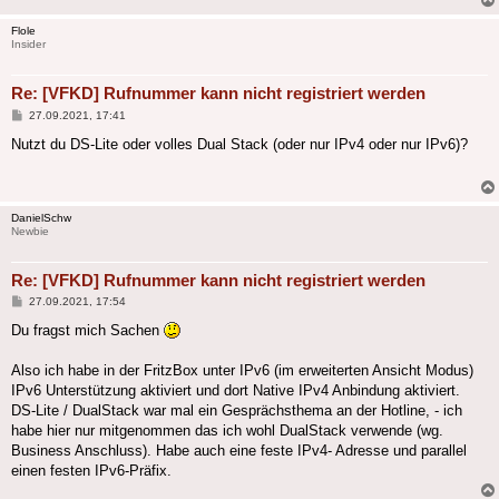
Flole
Insider
Re: [VFKD] Rufnummer kann nicht registriert werden
Beitrag
27.09.2021, 17:41
Nutzt du DS-Lite oder volles Dual Stack (oder nur IPv4 oder nur IPv6)?
DanielSchw
Newbie
Re: [VFKD] Rufnummer kann nicht registriert werden
Beitrag
27.09.2021, 17:54
Du fragst mich Sachen
Also ich habe in der FritzBox unter IPv6 (im erweiterten Ansicht Modus)
IPv6 Unterstützung aktiviert und dort Native IPv4 Anbindung aktiviert.
DS-Lite / DualStack war mal ein Gesprächsthema an der Hotline, - ich
habe hier nur mitgenommen das ich wohl DualStack verwende (wg.
Business Anschluss). Habe auch eine feste IPv4- Adresse und parallel
einen festen IPv6-Präfix.