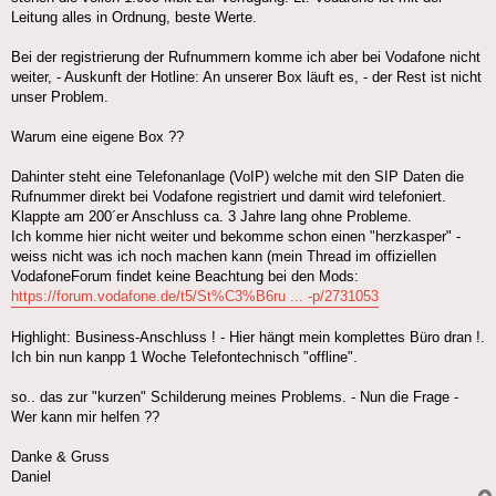
Leitung alles in Ordnung, beste Werte.
Bei der registrierung der Rufnummern komme ich aber bei Vodafone nicht
weiter, - Auskunft der Hotline: An unserer Box läuft es, - der Rest ist nicht
unser Problem.
Warum eine eigene Box ??
Dahinter steht eine Telefonanlage (VoIP) welche mit den SIP Daten die
Rufnummer direkt bei Vodafone registriert und damit wird telefoniert.
Klappte am 200´er Anschluss ca. 3 Jahre lang ohne Probleme.
Ich komme hier nicht weiter und bekomme schon einen "herzkasper" -
weiss nicht was ich noch machen kann (mein Thread im offiziellen
VodafoneForum findet keine Beachtung bei den Mods:
https://forum.vodafone.de/t5/St%C3%B6ru ... -p/2731053
Highlight: Business-Anschluss ! - Hier hängt mein komplettes Büro dran !.
Ich bin nun kanpp 1 Woche Telefontechnisch "offline".
so.. das zur "kurzen" Schilderung meines Problems. - Nun die Frage -
Wer kann mir helfen ??
Danke & Gruss
Daniel