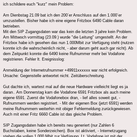
ich schildere euch "kurz" mein Problem:
Am Dienbstag 21.09 bat ich den 200´er Anschluss auf den 1.000´er
umzustellen. Bisher habe ich eine eigene Fritzbox 6490 Cable daran
betrieben.
Mit den SIP Zugangsdaten war das kein die letzten 3 jahre kein Problem.
Am Mittwoch vormittag (23.09.) wurde "die Leitung" umgestellt. An der
Fritzbox habe ich gesehen das nun 1.000Mbit zur Verfügung steht (nutzen
konnte ich die wahrscheinlich nicht, - aber darum geht auch gar nicht). Ab
dem Zeitpunkt konnte die 6490 keine Rufnummer mehr bei Vodafone
registrieren. Fehler lt. Ereignisslog:
Anmeldung der Internetrufnummer +49911xxxxxx war nicht erfolgreich.
Ursache: Gegenstelle antwortet nicht. Zeitüberschreitung.
Gut dachte ich, wartest mal auf die neue Hardware vielleicht liegt es ja
daran.. Am Donnerstag kam die Vodafone 6591 Fritzbox als auch meine
eigene 6591. Zuerst die Vodafonebox dran, - lief alles soweit gut, -
Rufnummern werden registriert. - Mit der eigenen Box (jetzt 6591) werden
meine Rufnummern weiterhin mit obiger Fehlermeldung zurückgewiesen.
Auch mit einer Fritz 6660 Cable ist das gleiche Problem.
SIP Zugangsdaten habe ich bereits neu generiert (nur Zahlen 6
Buchstaben, keine Sonderzeichen). Box ist aktiviert, - Internetzugang
stehen die vollen 1.000 Mbit zur Verfügung. Lt. Vodafone ist mit der