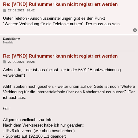
Re: [VFKD] Rufnummer kann nicht registriert werden
Beitrag
27.09.2021, 18:42
Unter Telefon - Anschlusseinstellungen gibt es den Punkt
"Weitere Verbindung für die Telefonie nutzen". Der muss aus sein.
DanielSchw
Newbie
Re: [VFKD] Rufnummer kann nicht registriert werden
Beitrag
27.09.2021, 19:26
Achso. Ja, - der ist aus (heisst hier in der 6591 "Ersatzverbindung
verwenden")
Ahhh soeben noch gesehen, - weiter unten auf der Seite ist noch "Weitere
Verbindung für die Internettelefonie über den Kabelanschluss nutzen". Der
ist auch aus.
€dit:
Allgemein vielleicht zur Info:
Nach dem Werksreset habe ich nur geändert:
- IPv6 aktivieren (wie oben beschrieben)
- Subnetz auf 192.168.1.1 geändert