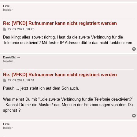
Flole
Insider
Re: [VFKD] Rufnummer kann nicht registriert werden
Beitrag
27.09.2021, 18:25
Das klingt alles soweit richtig. Hast du die zweite Verbindung für die
Telefonie deaktiviert? Mit fester IP Adresse dürfte das nicht funktionieren.
DanielSchw
Newbie
Re: [VFKD] Rufnummer kann nicht registriert werden
Beitrag
27.09.2021, 18:31
Puuuh,... jetzt steht ich auf dem Schlauch.
Was meinst Du mit "..die zweite Verbindung für die Telefonie deaktiviert?"
- Kannst Du mir die Maske / das Menu in der Fritzbox sagen von dem Du
sprichst ?
Flole
Insider