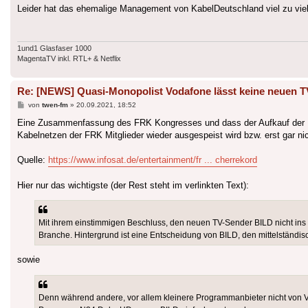
Leider hat das ehemalige Management von KabelDeutschland viel zu viel 
1und1 Glasfaser 1000
MagentaTV inkl. RTL+ & Netflix
Re: [NEWS] Quasi-Monopolist Vodafone lässt keine neuen T
Beitrag
von
twen-fm
»
20.09.2021, 18:52
Eine Zusammenfassung des FRK Kongresses und dass der Aufkauf der U
Kabelnetzen der FRK Mitglieder wieder ausgespeist wird bzw. erst gar nic
Quelle:
https://www.infosat.de/entertainment/fr ... cherrekord
Hier nur das wichtigste (der Rest steht im verlinkten Text):
Mit ihrem einstimmigen Beschluss, den neuen TV-Sender BILD nicht ins l
Branche. Hintergrund ist eine Entscheidung von BILD, den mittelständis
sowie
Denn während andere, vor allem kleinere Programmanbieter nicht von Vo