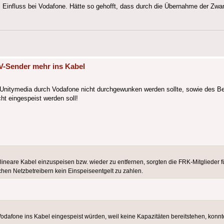
Einfluss bei Vodafone. Hätte so gehofft, dass durch die Übernahme der Zwang
V-Sender mehr ins Kabel
nitymedia durch Vodafone nicht durchgewunken werden sollte, sowie des B
ht eingespeist werden soll!
ineare Kabel einzuspeisen bzw. wieder zu entfernen, sorgten die FRK-Mitglieder fü
chen Netzbetreibern kein Einspeiseentgelt zu zahlen.
dafone ins Kabel eingespeist würden, weil keine Kapazitäten bereitstehen, konnte