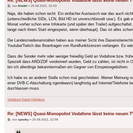
Re: [NEWS] Quasi-Monopolist Vodafone lässt keine neuen T
Beitrag
von
Knidel
»
20.09.2021, 22:43
Naja, die haben schon recht. Ein einfacher Austausch war das auch nic
(unterschiedliche SIDs, LCN, Bild HD ist unverschlüsselt usw.). Es gab 
Monat vorher schon eine Infokarte (und später den Trailer) aufgeschalte
lange nach ihrem Start eingespeist, wenn überhaupt). Das ist alles sch
Die Landesmedienanstalten haben aus meiner Sicht ihre Daseinsberechtigu
Youtube/Twitch das Beantragen von Rundfunklizenzen verlangen. Es wär
Dass die Sender mehr oder weniger freiwillig Geld an Vodafone bzw. früh
Speziell dass ARD/ZDF verdonnert wurden, Geld zu zahlen, ist nicht in
bin ich allerdings bekanntermaßen ein Gegner von Einspeisegebühren.
Ich habe es an anderer Stelle schon mal geschrieben. Meiner Meinung na
einer DVB-C-Abschaltung irgendwann) langfristig auf Internet/Telefonie 
durchlassen muss.
Vodafone-Kabel-Helpdesk
Re: [NEWS] Quasi-Monopolist Vodafone lässt keine neuen T
Beitrag
von
spooky
»
20.09.2021, 22:56