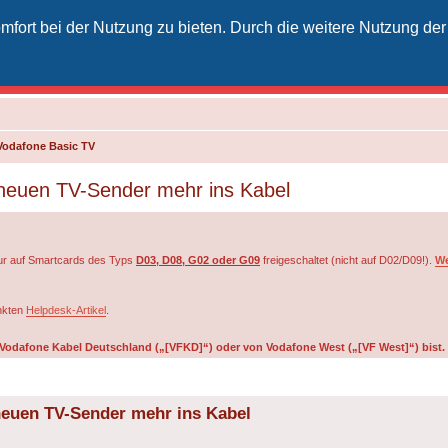
fort bei der Nutzung zu bieten. Durch die weitere Nutzung der
izielles Vodafone-Kabel-Forum
unkt für Kabelkunden von Vodafone - von Kunden für Kunden
Vodafone Basic TV
 neuen TV-Sender mehr ins Kabel
r auf Smartcards des Typs
D03, D08, G02 oder G09
freigeschaltet (nicht auf D02/D09!).
We
inkten
Helpdesk-Artikel
.
on Vodafone Kabel Deutschland („[VFKD]“) oder von Vodafone West („[VF West]“) bist.
neuen TV-Sender mehr ins Kabel