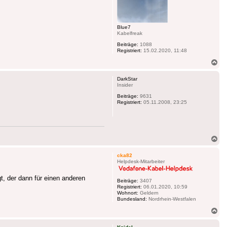
Blue7
Kabelfreak
Beiträge:
1088
Registriert:
15.02.2020, 11:48
Na
ob
DarkStar
Insider
Beiträge:
9631
Registriert:
05.11.2008, 23:25
Na
ob
cka82
Helpdesk-Mitarbeiter
t, der dann für einen anderen
Beiträge:
3407
Registriert:
06.01.2020, 10:59
Wohnort:
Geldern
Bundesland:
Nordrhein-Westfalen
Na
ob