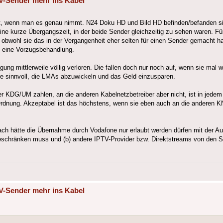
V-Sender mehr ins Kabel
ht, wenn man es genau nimmt. N24 Doku HD und Bild HD befinden/befanden si
eine kurze Übergangszeit, in der beide Sender gleichzeitig zu sehen waren. F
t, obwohl sie das in der Vergangenheit eher selten für einen Sender gemacht 
on eine Vorzugsbehandlung.
ng mittlerweile völlig verloren. Die fallen doch nur noch auf, wenn sie mal 
e sinnvoll, die LMAs abzuwickeln und das Geld einzusparen.
er KDG/UM zahlen, an die anderen Kabelnetzbetreiber aber nicht, ist in jedem
 Ordnung. Akzeptabel ist das höchstens, wenn sie eben auch an die anderen 
ch hätte die Übernahme durch Vodafone nur erlaubt werden dürfen mit der Au
beschränken muss und (b) andere IPTV-Provider bzw. Direktstreams von den Se
V-Sender mehr ins Kabel