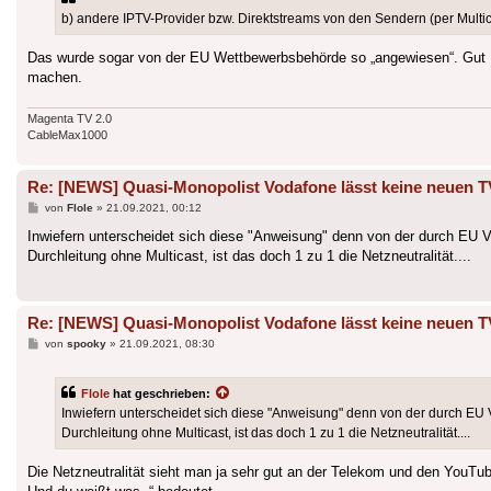
b) andere IPTV-Provider bzw. Direktstreams von den Sendern (per Multi
Das wurde sogar von der EU Wettbewerbsbehörde so „angewiesen“. Gut Mul
machen.
Magenta TV 2.0
CableMax1000
Re: [NEWS] Quasi-Monopolist Vodafone lässt keine neuen T
Beitrag
von
Flole
»
21.09.2021, 00:12
Inwiefern unterscheidet sich diese "Anweisung" denn von der durch EU V
Durchleitung ohne Multicast, ist das doch 1 zu 1 die Netzneutralität....
Re: [NEWS] Quasi-Monopolist Vodafone lässt keine neuen T
Beitrag
von
spooky
»
21.09.2021, 08:30
Flole
hat geschrieben:
Inwiefern unterscheidet sich diese "Anweisung" denn von der durch EU 
Durchleitung ohne Multicast, ist das doch 1 zu 1 die Netzneutralität....
Die Netzneutralität sieht man ja sehr gut an der Telekom und den YouTu