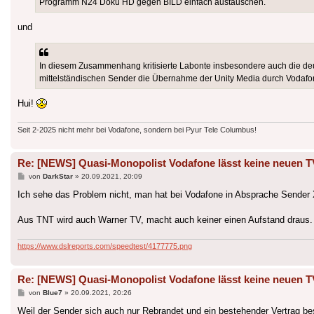
Programm N24 Doku HD gegen BILD einfach austauschen.
und
In diesem Zusammenhang kritisierte Labonte insbesondere auch die deu
mittelständischen Sender die Übernahme der Unity Media durch Vodaf
Hui!
Seit 2-2025 nicht mehr bei Vodafone, sondern bei Pyur Tele Columbus!
Re: [NEWS] Quasi-Monopolist Vodafone lässt keine neuen T
Beitrag
von
DarkStar
»
20.09.2021, 20:09
Ich sehe das Problem nicht, man hat bei Vodafone in Absprache Sender
Aus TNT wird auch Warner TV, macht auch keiner einen Aufstand draus.
https://www.dslreports.com/speedtest/4177775.png
Re: [NEWS] Quasi-Monopolist Vodafone lässt keine neuen T
Beitrag
von
Blue7
»
20.09.2021, 20:26
Weil der Sender sich auch nur Rebrandet und ein bestehender Vertrag be