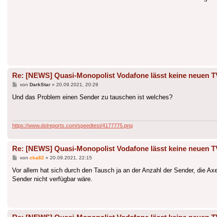
Re: [NEWS] Quasi-Monopolist Vodafone lässt keine neuen T
Beitrag
von
DarkStar
»
20.09.2021, 20:29
Und das Problem einen Sender zu tauschen ist welches?
https://www.dslreports.com/speedtest/4177775.png
Re: [NEWS] Quasi-Monopolist Vodafone lässt keine neuen T
Beitrag
von
cka82
»
20.09.2021, 22:15
Vor allem hat sich durch den Tausch ja an der Anzahl der Sender, die Axe
Sender nicht verfügbar wäre.