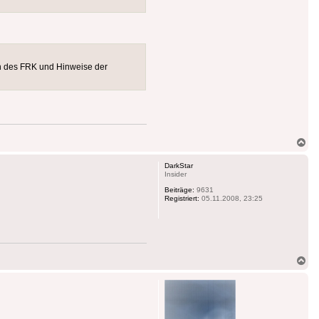
en des FRK und Hinweise der
Na
ob
DarkStar
Insider
Beiträge:
9631
Registriert:
05.11.2008, 23:25
Na
ob