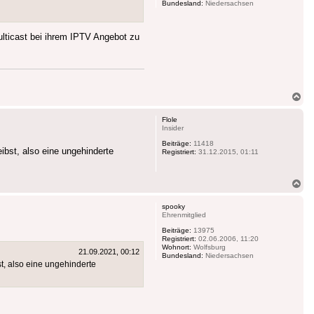
Bundesland:
Niedersachsen
ulticast bei ihrem IPTV Angebot zu
Na
ob
Flole
Insider
Beiträge:
11418
bst, also eine ungehinderte
Registriert:
31.12.2015, 01:11
Na
ob
spooky
Ehrenmitglied
Beiträge:
13975
Registriert:
02.06.2006, 11:20
Wohnort:
Wolfsburg
21.09.2021, 00:12
Bundesland:
Niedersachsen
t, also eine ungehinderte