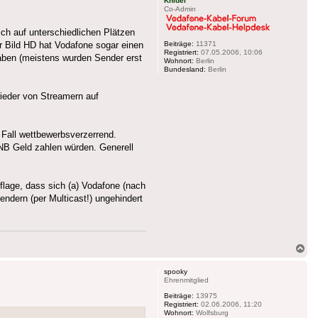
Knidel
Co-Admin
ch auf unterschiedlichen Plätzen
Beiträge:
11371
ür Bild HD hat Vodafone sogar einen
Registriert:
07.05.2006, 10:06
haben (meistens wurden Sender erst
Wohnort:
Berlin
Bundesland:
Berlin
wieder von Streamern auf
 Fall wettbewerbsverzerrend.
KNB Geld zahlen würden. Generell
flage, dass sich (a) Vodafone (nach
ndern (per Multicast!) ungehindert
Na
ob
spooky
Ehrenmitglied
Beiträge:
13975
Registriert:
02.06.2006, 11:20
Wohnort:
Wolfsburg