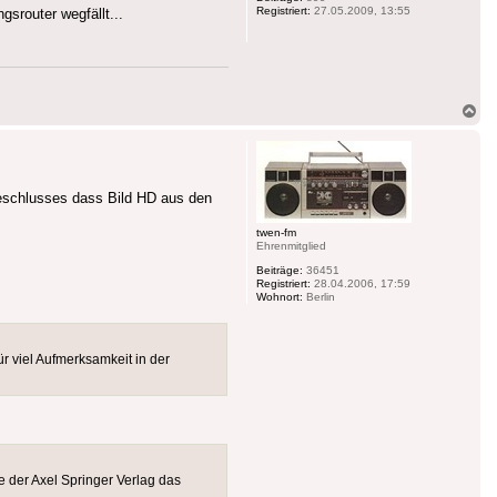
Registriert:
27.05.2009, 13:55
srouter wegfällt...
Na
ob
eschlusses dass Bild HD aus den
twen-fm
Ehrenmitglied
Beiträge:
36451
Registriert:
28.04.2006, 17:59
Wohnort:
Berlin
r viel Aufmerksamkeit in der
 der Axel Springer Verlag das