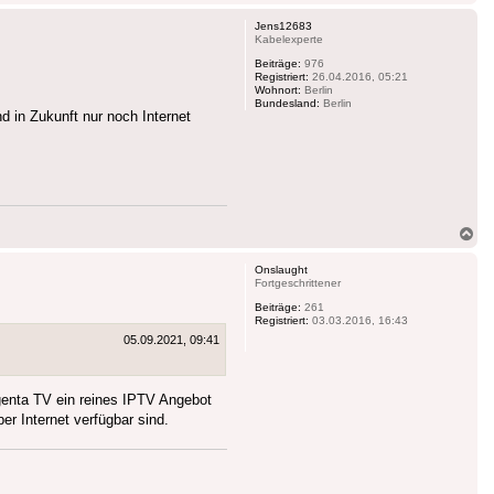
ob
Jens12683
Kabelexperte
Beiträge:
976
Registriert:
26.04.2016, 05:21
Wohnort:
Berlin
Bundesland:
Berlin
d in Zukunft nur noch Internet
Na
ob
Onslaught
Fortgeschrittener
Beiträge:
261
Registriert:
03.03.2016, 16:43
05.09.2021, 09:41
genta TV ein reines IPTV Angebot
 Internet verfügbar sind.