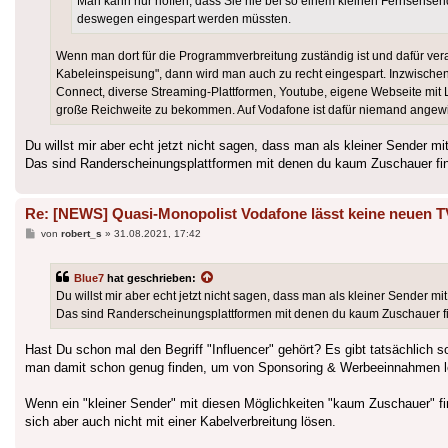
Man kann nur hoffen, dass Sie nie bei so einem kleinen Fernsehsend
deswegen eingespart werden müssten.
Wenn man dort für die Programmverbreitung zuständig ist und dafür vera
Kabeleinspeisung", dann wird man auch zu recht eingespart. Inzwischen 
Connect, diverse Streaming-Plattformen, Youtube, eigene Webseite mit Live
große Reichweite zu bekommen. Auf Vodafone ist dafür niemand angew
Du willst mir aber echt jetzt nicht sagen, dass man als kleiner Sender
Das sind Randerscheinungsplattformen mit denen du kaum Zuschauer fin
Re: [NEWS] Quasi-Monopolist Vodafone lässt keine neuen T
Beitrag
von
robert_s
»
31.08.2021, 17:42
Blue7
hat geschrieben:
Du willst mir aber echt jetzt nicht sagen, dass man als kleiner Sender
Das sind Randerscheinungsplattformen mit denen du kaum Zuschauer fi
Hast Du schon mal den Begriff "Influencer" gehört? Es gibt tatsächlich 
man damit schon genug finden, um von Sponsoring & Werbeeinnahmen l
Wenn ein "kleiner Sender" mit diesen Möglichkeiten "kaum Zuschauer" fin
sich aber auch nicht mit einer Kabelverbreitung lösen.