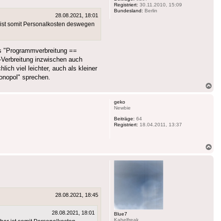
Registriert:
30.11.2010, 15:09
Bundesland:
Berlin
28.08.2021, 18:01
 ist somit Personalkosten deswegen
als "Programmverbreitung ==
t-Verbreitung inzwischen auch
ch viel leichter, auch als kleiner
onopol" sprechen.
Na
ob
geko
Newbie
Beiträge:
64
Registriert:
18.04.2011, 13:37
Na
ob
28.08.2021, 18:45
28.08.2021, 18:01
Blue7
Kabelfreak