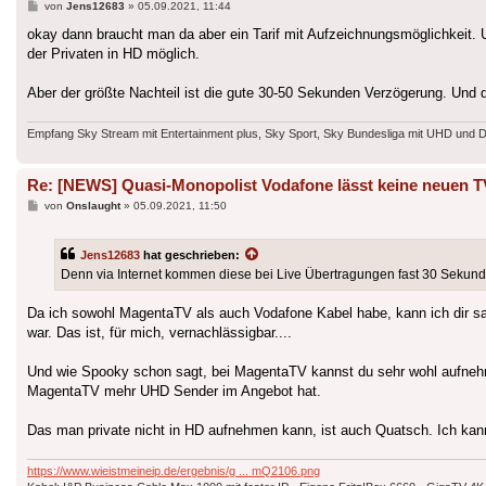
Beitrag
von
Jens12683
»
05.09.2021, 11:44
okay dann braucht man da aber ein Tarif mit Aufzeichnungsmöglichkeit. 
der Privaten in HD möglich.
Aber der größte Nachteil ist die gute 30-50 Sekunden Verzögerung. Und da
Empfang Sky Stream mit Entertainment plus, Sky Sport, Sky Bundesliga mit UHD und 
Re: [NEWS] Quasi-Monopolist Vodafone lässt keine neuen T
Beitrag
von
Onslaught
»
05.09.2021, 11:50
Jens12683
hat geschrieben:
Denn via Internet kommen diese bei Live Übertragungen fast 30 Sekunden
Da ich sowohl MagentaTV als auch Vodafone Kabel habe, kann ich dir sa
war. Das ist, für mich, vernachlässigbar....
Und wie Spooky schon sagt, bei MagentaTV kannst du sehr wohl aufnehm
MagentaTV mehr UHD Sender im Angebot hat.
Das man private nicht in HD aufnehmen kann, ist auch Quatsch. Ich kann 
https://www.wieistmeineip.de/ergebnis/g ... mQ2106.png