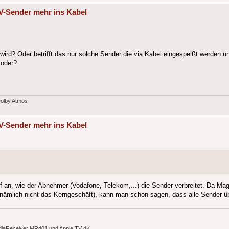
V-Sender mehr ins Kabel
ird? Oder betrifft das nur solche Sender die via Kabel eingespeißt werden un
 oder?
Dolby Atmos
V-Sender mehr ins Kabel
an, wie der Abnehmer (Vodafone, Telekom,...) die Sender verbreitet. Da Ma
mlich nicht das Kerngeschäft), kann man schon sagen, dass alle Sender über
MediaReceiver MR401 und Apple TV 4K