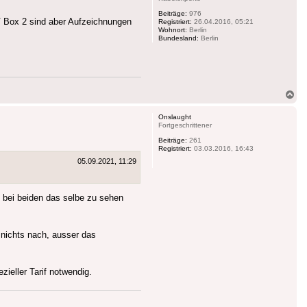
Beiträge:
976
V Box 2 sind aber Aufzeichnungen
Registriert:
26.04.2016, 05:21
Wohnort:
Berlin
Bundesland:
Berlin
Na
ob
Onslaught
Fortgeschrittener
Beiträge:
261
Registriert:
03.03.2016, 16:43
05.09.2021, 11:29
 bei beiden das selbe zu sehen
nichts nach, ausser das
ieller Tarif notwendig.