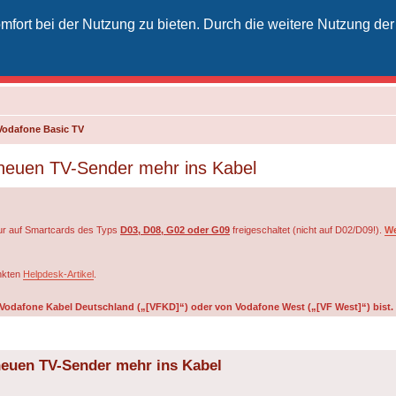
fort bei der Nutzung zu bieten. Durch die weitere Nutzung der
izielles Vodafone-Kabel-Forum
unkt für Kabelkunden von Vodafone - von Kunden für Kunden
Vodafone Basic TV
 neuen TV-Sender mehr ins Kabel
r auf Smartcards des Typs
D03, D08, G02 oder G09
freigeschaltet (nicht auf D02/D09!).
We
inkten
Helpdesk-Artikel
.
on Vodafone Kabel Deutschland („[VFKD]“) oder von Vodafone West („[VF West]“) bist.
neuen TV-Sender mehr ins Kabel