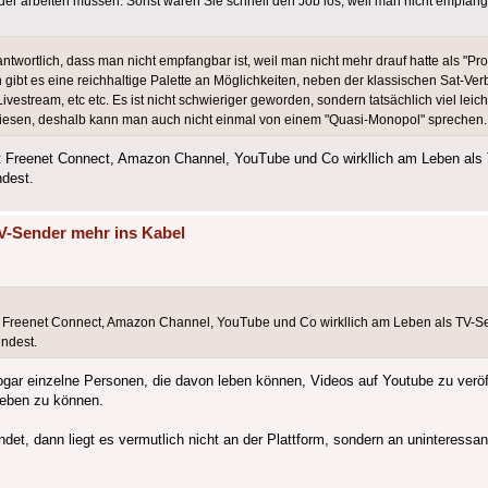
er arbeiten müssen. Sonst wären Sie schnell den Job los, weil man nicht empfang
ntwortlich, dass man nicht empfangbar ist, weil man nicht mehr drauf hatte als "
gibt es eine reichhaltige Palette an Möglichkeiten, neben der klassischen Sat-Ve
stream, etc etc. Es ist nicht schwieriger geworden, sondern tatsächlich viel leicht
iesen, deshalb kann man auch nicht einmal von einem "Quasi-Monopol" sprechen.
 mit Freenet Connect, Amazon Channel, YouTube und Co wirkllich am Leben als
dest.
V-Sender mehr ins Kabel
 mit Freenet Connect, Amazon Channel, YouTube und Co wirkllich am Leben als TV-S
ndest.
sogar einzelne Personen, die davon leben können, Videos auf Youtube zu verö
eben zu können.
det, dann liegt es vermutlich nicht an der Plattform, sondern an uninteressan