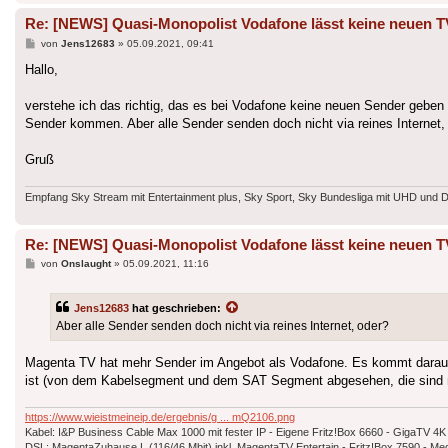
Re: [NEWS] Quasi-Monopolist Vodafone lässt keine neuen T
Beitrag
von
Jens12683
»
05.09.2021, 09:41
Hallo,
verstehe ich das richtig, das es bei Vodafone keine neuen Sender geben w
Sender kommen. Aber alle Sender senden doch nicht via reines Internet,
Gruß
Empfang Sky Stream mit Entertainment plus, Sky Sport, Sky Bundesliga mit UHD und 
Re: [NEWS] Quasi-Monopolist Vodafone lässt keine neuen T
Beitrag
von
Onslaught
»
05.09.2021, 11:16
Jens12683
hat geschrieben:
Aber alle Sender senden doch nicht via reines Internet, oder?
Magenta TV hat mehr Sender im Angebot als Vodafone. Es kommt darauf 
ist (von dem Kabelsegment und dem SAT Segment abgesehen, die sind nä
https://www.wieistmeineip.de/ergebnis/g ... mQ2106.png
Kabel: I&P Business Cable Max 1000 mit fester IP - Eigene Fritz!Box 6660 - GigaTV 4K
DSL: MagentaZuhause L (116/46 Mbit) inkl. MagentaTV Entertain - Fritz!Box 7590 - 