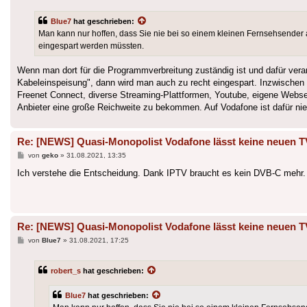
Blue7
hat geschrieben:
Man kann nur hoffen, dass Sie nie bei so einem kleinen Fernsehsender 
eingespart werden müssten.
Wenn man dort für die Programmverbreitung zuständig ist und dafür vera
Kabeleinspeisung", dann wird man auch zu recht eingespart. Inzwischen g
Freenet Connect, diverse Streaming-Plattformen, Youtube, eigene Webseite
Anbieter eine große Reichweite zu bekommen. Auf Vodafone ist dafür n
Re: [NEWS] Quasi-Monopolist Vodafone lässt keine neuen T
Beitrag
von
geko
»
31.08.2021, 13:35
Ich verstehe die Entscheidung. Dank IPTV braucht es kein DVB-C mehr.
Re: [NEWS] Quasi-Monopolist Vodafone lässt keine neuen T
Beitrag
von
Blue7
»
31.08.2021, 17:25
robert_s
hat geschrieben:
Blue7
hat geschrieben: