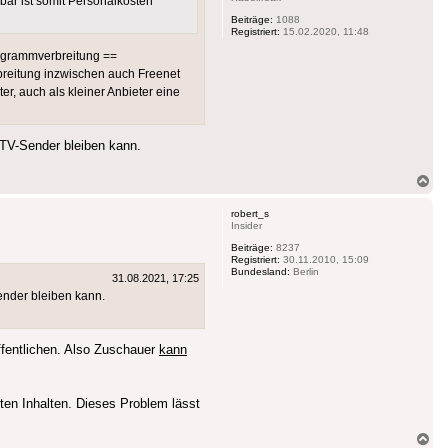
bar ist somit Personalkosten
Beiträge:
1088
Registriert:
15.02.2020, 11:48
Programmverbreitung ==
rbreitung inzwischen auch Freenet
er, auch als kleiner Anbieter eine
 TV-Sender bleiben kann.
Na
ob
robert_s
Insider
Beiträge:
8237
Registriert:
30.11.2010, 15:09
Bundesland:
Berlin
31.08.2021, 17:25
ender bleiben kann.
ffentlichen. Also Zuschauer
kann
ten Inhalten. Dieses Problem lässt
Na