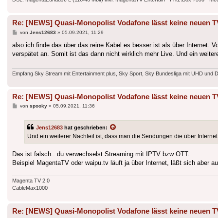
Re: [NEWS] Quasi-Monopolist Vodafone lässt keine neuen T
Beitrag
von
Jens12683
»
05.09.2021, 11:29
also ich finde das über das reine Kabel es besser ist als über Internet
verspätet an. Somit ist das dann nicht wirklich mehr Live. Und ein weit
Empfang Sky Stream mit Entertainment plus, Sky Sport, Sky Bundesliga mit UHD und 
Re: [NEWS] Quasi-Monopolist Vodafone lässt keine neuen T
Beitrag
von
spooky
»
05.09.2021, 11:36
Jens12683
hat geschrieben:
Und ein weiterer Nachteil ist, dass man die Sendungen die über Intern
Das ist falsch.. du verwechselst Streaming mit IPTV bzw OTT.
Beispiel MagentaTV oder waipu.tv läuft ja über Internet, läßt sich aber a
Magenta TV 2.0
CableMax1000
Re: [NEWS] Quasi-Monopolist Vodafone lässt keine neuen T