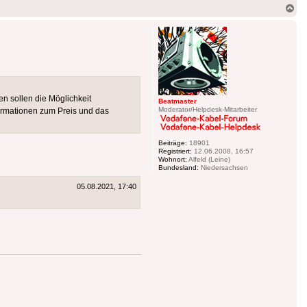
Na
ob
 sollen die Möglichkeit
Beatmaster
Moderator/Helpdesk-Mitarbeiter
ormationen zum Preis und das
Beiträge:
18901
Registriert:
12.06.2008, 16:57
Wohnort:
Alfeld (Leine)
Bundesland:
Niedersachsen
05.08.2021, 17:40