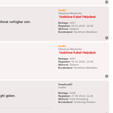
Na
ob
cka82
Helpdesk-Mitarbeiter
Monat verfügbar sein.
Beiträge:
3407
Registriert:
06.01.2020, 10:59
Wohnort:
Geldern
Bundesland:
Nordrhein-Westfalen
Na
ob
cka82
Helpdesk-Mitarbeiter
Beiträge:
3407
Registriert:
06.01.2020, 10:59
Wohnort:
Geldern
Bundesland:
Nordrhein-Westfalen
Na
ob
Amadeus63
Insider
Beiträge:
3338
ight geben.
Registriert:
27.05.2013, 11:46
Wohnort:
Kreis Pinneberg
Bundesland:
Schleswig-Holstein