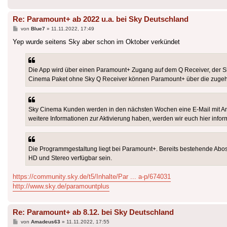
Re: Paramount+ ab 2022 u.a. bei Sky Deutschland
Beitrag
von
Blue7
»
11.11.2022, 17:49
Yep wurde seitens Sky aber schon im Oktober verkündet
Die App wird über einen Paramount+ Zugang auf dem Q Receiver, der Sky
Cinema Paket ohne Sky Q Receiver können Paramount+ über die zugeh
Sky Cinema Kunden werden in den nächsten Wochen eine E-Mail mit Anw
weitere Informationen zur Aktivierung haben, werden wir euch hier infor
Die Programmgestaltung liegt bei Paramount+. Bereits bestehende Abos 
HD und Stereo verfügbar sein.
https://community.sky.de/t5/Inhalte/Par ... a-p/674031
http://www.sky.de/paramountplus
Re: Paramount+ ab 8.12. bei Sky Deutschland
Beitrag
von
Amadeus63
»
11.11.2022, 17:55