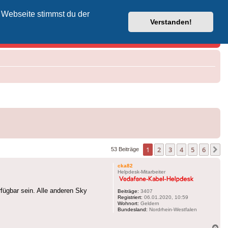
 Webseite stimmst du der
Vodafone-Kabel-Helpdesk
Verstanden!
1
2
3
4
5
6
N
53 Beiträge
cka82
Helpdesk-Mitarbeiter
fügbar sein. Alle anderen Sky
Beiträge:
3407
Registriert:
06.01.2020, 10:59
Wohnort:
Geldern
Bundesland:
Nordrhein-Westfalen
Na