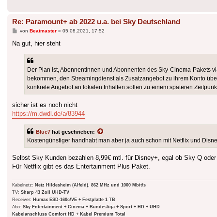
Re: Paramount+ ab 2022 u.a. bei Sky Deutschland
Beitrag
von
Beatmaster
»
05.08.2021, 17:52
Na gut, hier steht
Der Plan ist, Abonnentinnen und Abonnenten des Sky-Cinema-Pakets vi
bekommen, den Streamingdienst als Zusatzangebot zu ihrem Konto über 
konkrete Angebot an lokalen Inhalten sollen zu einem späteren Zeitpu
sicher ist es noch nicht
https://m.dwdl.de/a/83944
Blue7
hat geschrieben:
Kostengünstiger handhabt man aber ja auch schon mit Netflix und Disne
Selbst Sky Kunden bezahlen 8,99€ mtl. für Disney+, egal ob Sky Q oder 
Für Netflix gibt es das Entertainment Plus Paket.
Kabelnetz:
Netz Hildesheim (Alfeld). 862 MHz und 1000 Mbit/s
TV:
Sharp 43 Zoll UHD-TV
Receiver:
Humax ESD-160c/VE + Festplatte 1 TB
Abo:
Sky Entertainment + Cinema + Bundesliga + Sport + HD + UHD
Kabelanschluss Comfort HD + Kabel Premium Total