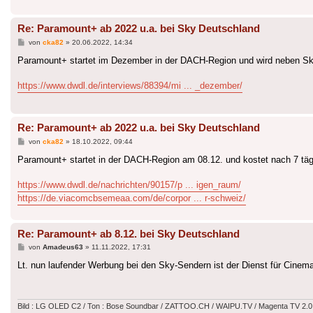
Re: Paramount+ ab 2022 u.a. bei Sky Deutschland
Beitrag
von
cka82
»
20.06.2022, 14:34
Paramount+ startet im Dezember in der DACH-Region und wird neben Sky
https://www.dwdl.de/interviews/88394/mi ... _dezember/
Re: Paramount+ ab 2022 u.a. bei Sky Deutschland
Beitrag
von
cka82
»
18.10.2022, 09:44
Paramount+ startet in der DACH-Region am 08.12. und kostet nach 7 täg
https://www.dwdl.de/nachrichten/90157/p ... igen_raum/
https://de.viacomcbsemeaa.com/de/corpor ... r-schweiz/
Re: Paramount+ ab 8.12. bei Sky Deutschland
Beitrag
von
Amadeus63
»
11.11.2022, 17:31
Lt. nun laufender Werbung bei den Sky-Sendern ist der Dienst für Cinema-
Bild : LG OLED C2 / Ton : Bose Soundbar / ZATTOO.CH / WAIPU.TV / Magenta TV 2.0