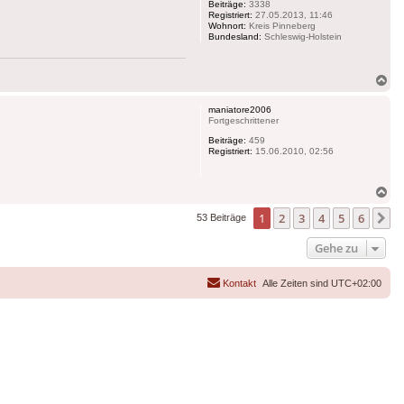
Beiträge:
3338
Registriert:
27.05.2013, 11:46
Wohnort:
Kreis Pinneberg
Bundesland:
Schleswig-Holstein
Na
ob
maniatore2006
Fortgeschrittener
Beiträge:
459
Registriert:
15.06.2010, 02:56
Na
ob
1
2
3
4
5
6
N
53 Beiträge
Gehe zu
Kontakt
Alle Zeiten sind
UTC+02:00