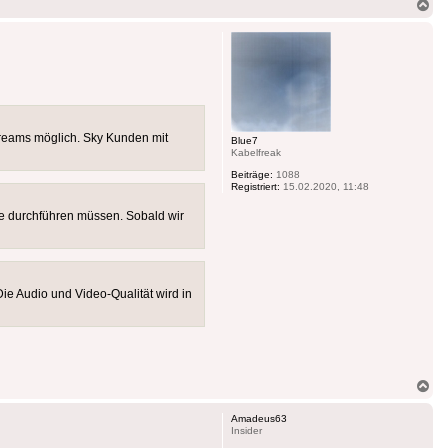
Na
ob
treams möglich. Sky Kunden mit
Blue7
Kabelfreak
Beiträge:
1088
Registriert:
15.02.2020, 11:48
e durchführen müssen. Sobald wir
e Audio und Video-Qualität wird in
Na
ob
Amadeus63
Insider