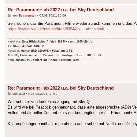
Re: Paramount+ ab 2022 u.a. bei Sky Deutschland
Beitrag
von
Beatmaster
»
05.08.2021, 16:09
Sehr schön, das die Paramount Filme wieder zurück kommen und das Par
https://www.dwdl.de/nachrichten/83944/s ... utschland/
Kabelnetz:
Netz Hildesheim (Alfeld). 862 MHz und 1000 Mbit/s
TV:
Sharp 43 Zoll UHD-TV
Receiver:
Humax ESD-160c/VE + Festplatte 1 TB
Abo:
Sky Entertainment + Cinema + Bundesliga + Sport + HD + UHD
Kabelanschluss Comfort HD + Kabel Premium Total
Re: Paramount+ ab 2022 u.a. bei Sky Deutschland
Beitrag
von
Blue7
»
05.08.2021, 17:40
Wer schreibt von kostenlos Zugang mit Sky Q.
Es wird wie bei Peacock genhandhabt, dass eine abgespreckte (AD?) Versi
Volles und aktueller Content gibts nur kostengünstiger mit Paramount+
Kostengünstiger handhabt man aber ja auch schon mit Netflix und Disney