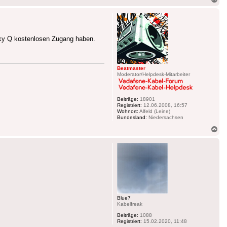
ob
Sky Q kostenlosen Zugang haben.
Beatmaster
Moderator/Helpdesk-Mitarbeiter
Beiträge:
18901
Registriert:
12.06.2008, 16:57
Wohnort:
Alfeld (Leine)
Bundesland:
Niedersachsen
Na
ob
Blue7
Kabelfreak
Beiträge:
1088
Registriert:
15.02.2020, 11:48