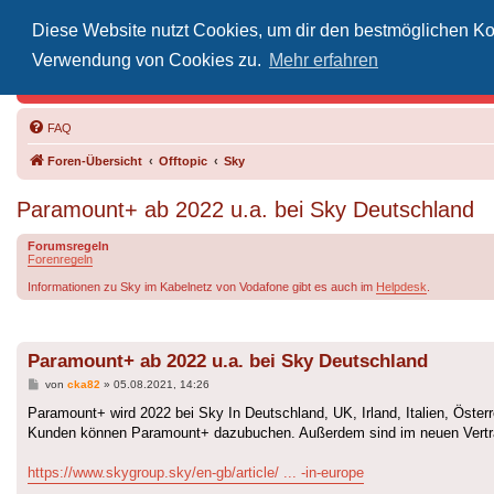
Diese Website nutzt Cookies, um dir den bestmöglichen Kom
Inoff
Verwendung von Cookies zu.
Mehr erfahren
Der Treffp
FAQ
Foren-Übersicht
Offtopic
Sky
Paramount+ ab 2022 u.a. bei Sky Deutschland
Forumsregeln
Forenregeln
Informationen zu Sky im Kabelnetz von Vodafone gibt es auch im
Helpdesk
.
Paramount+ ab 2022 u.a. bei Sky Deutschland
Beitrag
von
cka82
»
05.08.2021, 14:26
Paramount+ wird 2022 bei Sky In Deutschland, UK, Irland, Italien, Öste
Kunden können Paramount+ dazubuchen. Außerdem sind im neuen Vertra
https://www.skygroup.sky/en-gb/article/ ... -in-europe