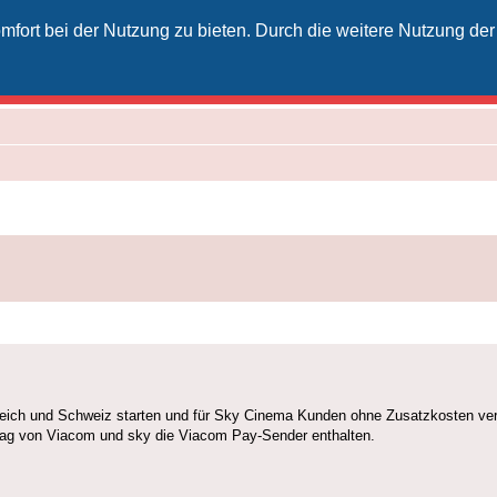
fort bei der Nutzung zu bieten. Durch die weitere Nutzung der
izielles Vodafone-Kabel-Forum
unkt für Kabelkunden von Vodafone - von Kunden für Kunden
rreich und Schweiz starten und für Sky Cinema Kunden ohne Zusatzkosten ver
g von Viacom und sky die Viacom Pay-Sender enthalten.