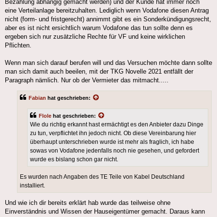
Bezahlung abhängig gemacht werden) und der Kunde hat immer noch
eine Verteilanlage bereitzuhalten. Lediglich wenn Vodafone diesen Antrag
nicht (form- und fristgerecht) annimmt gibt es ein Sonderkündigungsrecht,
aber es ist nicht ersichtlich warum Vodafone das tun sollte denn es
ergeben sich nur zusätzliche Rechte für VF und keine wirklichen
Pflichten.
Wenn man sich darauf berufen will und das Versuchen möchte dann sollte
man sich damit auch beeilen, mit der TKG Novelle 2021 entfällt der
Paragraph nämlich. Nur ob der Vermieter das mitmacht.....
Fabian
hat geschrieben:
Flole
hat geschrieben:
Wie du richtig erkannt hast ermächtigt es den Anbieter dazu Dinge
zu tun, verpflichtet ihn jedoch nicht. Ob diese Vereinbarung hier
überhaupt unterschrieben wurde ist mehr als fraglich, ich habe
sowas von Vodafone jedenfalls noch nie gesehen, und gefordert
wurde es bislang schon gar nicht.
Es wurden nach Angaben des TE Teile von Kabel Deutschland
installiert.
Und wie ich dir bereits erklärt hab wurde das teilweise ohne
Einverständnis und Wissen der Hauseigentümer gemacht. Daraus kann