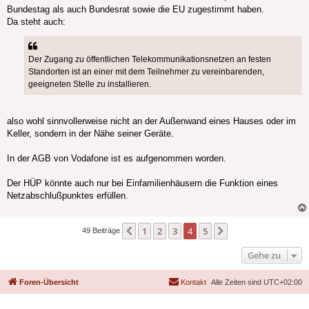
Bundestag als auch Bundesrat sowie die EU zugestimmt haben.
Da steht auch:
Der Zugang zu öffentlichen Telekommunikationsnetzen an festen
Standorten ist an einer mit dem Teilnehmer zu vereinbarenden,
geeigneten Stelle zu installieren.
also wohl sinnvollerweise nicht an der Außenwand eines Hauses oder im
Keller, sondern in der Nähe seiner Geräte.
In der AGB von Vodafone ist es aufgenommen worden.
Der HÜP könnte auch nur bei Einfamilienhäusern die Funktion eines
Netzabschlußpunktes erfüllen.
1
2
3
4
5
Vorherige
Nächste
49 Beiträge
Gehe zu
Foren-Übersicht
Kontakt
Alle Zeiten sind
UTC+02:00