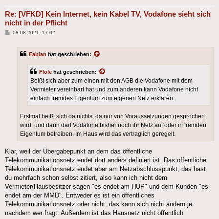
Re: [VFKD] Kein Internet, kein Kabel TV, Vodafone sieht sich
nicht in der Pflicht
Beitrag
08.08.2021, 17:02
Fabian
hat geschrieben:
Flole
hat geschrieben:
Beißt sich aber zum einen mit den AGB die Vodafone mit dem
Vermieter vereinbart hat und zum anderen kann Vodafone nicht
einfach fremdes Eigentum zum eigenen Netz erklären.
Erstmal beißt sich da nichts, da nur von Voraussetzungen gesprochen
wird, und dann darf Vodafone bisher noch ihr Netz auf oder in fremden
Eigentum betreiben. Im Haus wird das vertraglich geregelt.
Klar, weil der Übergabepunkt an dem das öffentliche
Telekommunikationsnetz endet dort anders definiert ist. Das öffentliche
Telekommunikationsnetz endet aber am Netzabschlusspunkt, das hast
du mehrfach schon selbst zitiert, also kann ich nicht dem
Vermieter/Hausbesitzer sagen "es endet am HÜP" und dem Kunden "es
endet am der MMD". Entweder es ist ein öffentliches
Telekommunikationsnetz oder nicht, das kann sich nicht ändern je
nachdem wer fragt. Außerdem ist das Hausnetz nicht öffentlich