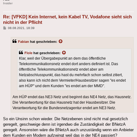
Insider
Re: [VFKD] Kein Internet, kein Kabel TV, Vodafone sieht sich
nicht in der Pflicht
Beitrag
08.08.2021, 18:39
Fabian
hat geschrieben:
Flole
hat geschrieben:
Klar, weil der Übergabepunkt an dem das öffentliche
Telekommunikationsnetz endet dort anders definiert ist. Das
öffentliche Telekommunikationsnetz endet aber am
Netzabschlusspunkt, das hast du mehrfach schon selbst zitiert,
also kann ich nicht dem Vermieter/Hausbesitzer sagen "es endet
am HÜP" und dem Kunden "es endet am der MMD".
Am HÜP endet das NE3 Netz und beginnt das NE4 Netz, das Hausnetz.
Die Verantwortung für das Hausnetz hat der Hausbesitzer. Die
Verantwortung für die Bundesnetzagentur endet am NE3 Netz.
So ein Unsinn schon wieder. Die Netzebenen sind nicht mal gesetzlich
geregelt, geschweige denn ist irgendwo die Zuständigkeit der BNetzA
geregelt. Ansonsten wäre die BNetzA auch unzuständig wenn ein Anbieter
dem Kunden ein Modem aufzwingt weil das in der NE4 passiert?