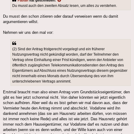
Fabian
hat geschrieben:
Du musst auch den zweiten Absatz lesen, um alles zu verstehen.
Du musst den schon zitieren oder darauf verweisen wenn du damit
argumentieren willst.
Nehmen wir uns den mal vor:
(2) Sind der Antrag fristgerecht vorgelegt und ein früherer
Nutzungsvertrag nicht gekündigt worden, darf der Teilnehmer den
Vertrag ohne Einhaltung einer Frist kündigen, wenn der Anbieter von
öffentlich zugänglichen Telekommunikationsdiensten den Antrag des
Eigentümers auf Abschluss eines Nutzungsvertrags diesem gegenüber
nicht innerhalb eines Monats durch Übersendung des von ihm
unterschriebenen Vertrags annimmt.
Erstmal braucht man also einen Antrag vom Grundstückseigentümer, den
gibt es hier jetzt schonmal nicht. Von daher könnten wir jetzt eigentlich
schon aufhören. Aber weil du es bist gehen wir mal davon aus, dass der
Vermieter heute den Antrag nimmt und abschickt. Vodafone wird ihn
dankend annehmen (das sie am Hausnetz arbeiten dürfen, von müssen
ist immer noch keine Rede) und alles ist wie jetzt. Das Hausnetz gehört
immer noch dem Hauseigentümer, nur Vodafone darf es nutzen und dran
arbeiten (wenn sie es denn wollen, und der Wille kann auch von einer