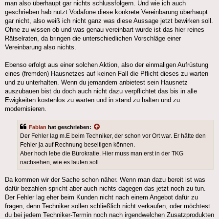
man also überhaupt gar nichts schlussfolgern. Und wie ich auch
geschrieben hab nutzt Vodafone diese konkrete Vereinbarung überhaupt
gar nicht, also weiß ich nicht ganz was diese Aussage jetzt bewirken soll.
Ohne zu wissen ob und was genau vereinbart wurde ist das hier reines
Rätselraten, da bringen die unterschiedlichen Vorschläge einer
Vereinbarung also nichts.
Ebenso erfolgt aus einer solchen Aktion, also der einmaligen Aufrüstung
eines (fremden) Hausnetzes auf keinen Fall die Pflicht dieses zu warten
und zu unterhalten. Wenn du jemandem anbietest sein Hausnetz
auszubauen bist du doch auch nicht dazu verpflichtet das bis in alle
Ewigkeiten kostenlos zu warten und in stand zu halten und zu
modernisieren.
Fabian
hat geschrieben:
Der Fehler lag m.E beim Techniker, der schon vor Ort war. Er hätte den
Fehler ja auf Rechnung beseitigen können.
Aber hoch lebe die Bürokratie. Hier muss man erst in der TKG
nachsehen, wie es laufen soll.
Da kommen wir der Sache schon näher. Wenn man dazu bereit ist was
dafür bezahlen spricht aber auch nichts dagegen das jetzt noch zu tun.
Der Fehler lag eher beim Kunden nicht nach einem Angebot dafür zu
fragen, denn Techniker sollen schließlich nicht verkaufen, oder möchtest
du bei jedem Techniker-Termin noch nach irgendwelchen Zusatzprodukten