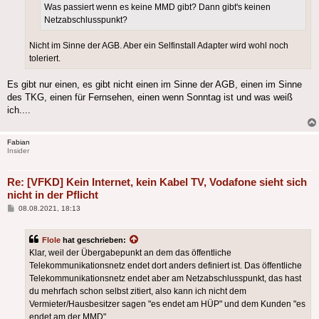
Was passiert wenn es keine MMD gibt? Dann gibt's keinen
Netzabschlusspunkt?
Nicht im Sinne der AGB. Aber ein Selfinstall Adapter wird wohl noch
toleriert.
Es gibt nur einen, es gibt nicht einen im Sinne der AGB, einen im Sinne
des TKG, einen für Fernsehen, einen wenn Sonntag ist und was weiß
ich....
Fabian
Insider
Re: [VFKD] Kein Internet, kein Kabel TV, Vodafone sieht sich
nicht in der Pflicht
Beitrag
08.08.2021, 18:13
Flole
hat geschrieben:
Klar, weil der Übergabepunkt an dem das öffentliche
Telekommunikationsnetz endet dort anders definiert ist. Das öffentliche
Telekommunikationsnetz endet aber am Netzabschlusspunkt, das hast
du mehrfach schon selbst zitiert, also kann ich nicht dem
Vermieter/Hausbesitzer sagen "es endet am HÜP" und dem Kunden "es
endet am der MMD".