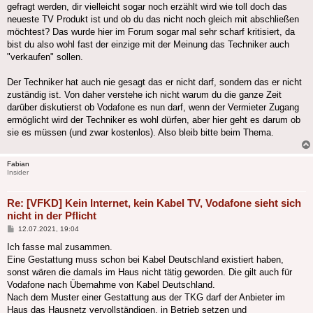
gefragt werden, dir vielleicht sogar noch erzählt wird wie toll doch das
neueste TV Produkt ist und ob du das nicht noch gleich mit abschließen
möchtest? Das wurde hier im Forum sogar mal sehr scharf kritisiert, da
bist du also wohl fast der einzige mit der Meinung das Techniker auch
"verkaufen" sollen.
Der Techniker hat auch nie gesagt das er nicht darf, sondern das er nicht
zuständig ist. Von daher verstehe ich nicht warum du die ganze Zeit
darüber diskutierst ob Vodafone es nun darf, wenn der Vermieter Zugang
ermöglicht wird der Techniker es wohl dürfen, aber hier geht es darum ob
sie es müssen (und zwar kostenlos). Also bleib bitte beim Thema.
Fabian
Insider
Re: [VFKD] Kein Internet, kein Kabel TV, Vodafone sieht sich
nicht in der Pflicht
Beitrag
12.07.2021, 19:04
Ich fasse mal zusammen.
Eine Gestattung muss schon bei Kabel Deutschland existiert haben,
sonst wären die damals im Haus nicht tätig geworden. Die gilt auch für
Vodafone nach Übernahme von Kabel Deutschland.
Nach dem Muster einer Gestattung aus der TKG darf der Anbieter im
Haus das Hausnetz vervollständigen, in Betrieb setzen und