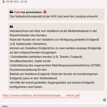
Beitrag
08.08.2021, 15:45
Flole
hat geschrieben:
Der Netzabschlusspunkt ist der HÜP, dort wird die Leistung erbracht.
Netzabschluss am Netz von Vodafone ist die Multimediadose in der
Räumlichkeiten des Kunden.
Nutzt der Kunde ein von Vodafone zur Verfügung gestelltes Endgerät
(z.B. Kabelrouter, Homebox),
können am Vodafone Endgerät bis zu zwei weitere analoge Endgeräte
an den entsprechenden Ausgängen
/ Schnittstellen betrieben werden (z.B. Telefon, Faxgerät,
Anrufbeantworter). Dabei ist die
Unterstützung des sogenannten Mehrfrequenzwahlverfahrens (DTMF)
Grundvoraussetzung für den
Betrieb am Vodafone Endgerät. Nutzt der Kunde ein kundeneigenes
Endgerät, kann er den Telefondienst
mit Hilfe der bereit gestellten Zugangsdaten auf seinem Endgerät
konfigurieren und nutzen.
https://www.vodafone.de/media/downloads ... elefon.pdf
Flole