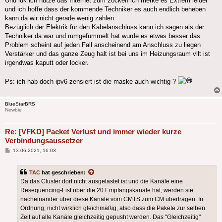
Und idk ich nutze das Internet zum zocken ich merke es Extrem leider
und ich hoffe dass der kommende Techniker es auch endlich beheben
kann da wir nicht gerade wenig zahlen.
Bezüglich der Elektrik für den Kabelanschluss kann ich sagen als der
Techniker da war und rumgefummelt hat wurde es etwas besser das
Problem scheint auf jeden Fall anscheinend am Anschluss zu liegen
Verstärker und das ganze Zeug halt ist bei uns im Heizungsraum vllt ist
irgendwas kaputt oder locker.
Ps: ich hab doch ipv6 zensiert ist die maske auch wichtig ?
BlueStarBRS
Newbie
Re: [VFKD] Packet Verlust und immer wieder kurze
Verbindungsaussetzer
Beitrag
13.06.2021, 16:03
TAC
hat geschrieben:
Da das Cluster dort nicht ausgelastet ist und die Kanäle eine
Resequencing-List über die 20 Empfangskanäle hat, werden sie
nacheinander über diese Kanäle vom CMTS zum CM übertragen. In
Ordnung, nicht wirklich gleichmäßig, also dass die Pakete zur selben
Zeit auf alle Kanäle gleichzeitig gepusht werden. Das "Gleichzeitig"