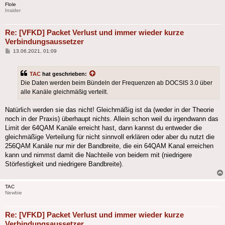
Flole
Insider
Re: [VFKD] Packet Verlust und immer wieder kurze
Verbindungsaussetzer
Beitrag
13.06.2021, 01:09
TAC
hat geschrieben:
Die Daten werden beim Bündeln der Frequenzen ab DOCSIS 3.0 über
alle Kanäle gleichmäßig verteilt.
Natürlich werden sie das nicht! Gleichmäßig ist da (weder in der Theorie
noch in der Praxis) überhaupt nichts. Allein schon weil du irgendwann das
Limit der 64QAM Kanäle erreicht hast, dann kannst du entweder die
gleichmäßige Verteilung für nicht sinnvoll erklären oder aber du nutzt die
256QAM Kanäle nur mir der Bandbreite, die ein 64QAM Kanal erreichen
kann und nimmst damit die Nachteile von beidem mit (niedrigere
Störfestigkeit und niedrigere Bandbreite).
TAC
Newbie
Re: [VFKD] Packet Verlust und immer wieder kurze
Verbindungsaussetzer