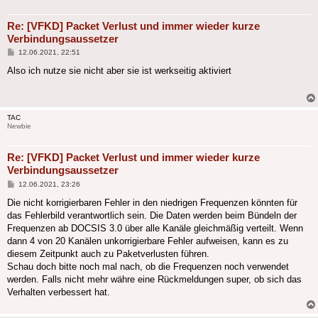
Re: [VFKD] Packet Verlust und immer wieder kurze
Verbindungsaussetzer
Beitrag
12.06.2021, 22:51
Also ich nutze sie nicht aber sie ist werkseitig aktiviert
TAC
Newbie
Re: [VFKD] Packet Verlust und immer wieder kurze
Verbindungsaussetzer
Beitrag
12.06.2021, 23:26
Die nicht korrigierbaren Fehler in den niedrigen Frequenzen könnten für
das Fehlerbild verantwortlich sein. Die Daten werden beim Bündeln der
Frequenzen ab DOCSIS 3.0 über alle Kanäle gleichmäßig verteilt. Wenn
dann 4 von 20 Kanälen unkorrigierbare Fehler aufweisen, kann es zu
diesem Zeitpunkt auch zu Paketverlusten führen.
Schau doch bitte noch mal nach, ob die Frequenzen noch verwendet
werden. Falls nicht mehr währe eine Rückmeldungen super, ob sich das
Verhalten verbessert hat.