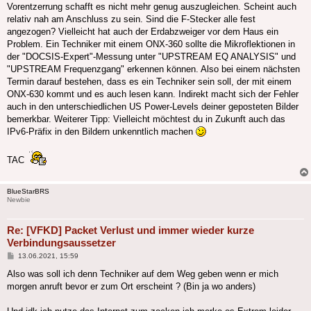
Vorentzerrung schafft es nicht mehr genug auszugleichen. Scheint auch
relativ nah am Anschluss zu sein. Sind die F-Stecker alle fest
angezogen? Vielleicht hat auch der Erdabzweiger vor dem Haus ein
Problem. Ein Techniker mit einem ONX-360 sollte die Mikroflektionen in
der "DOCSIS-Expert"-Messung unter "UPSTREAM EQ ANALYSIS" und
"UPSTREAM Frequenzgang" erkennen können. Also bei einem nächsten
Termin darauf bestehen, dass es ein Techniker sein soll, der mit einem
ONX-630 kommt und es auch lesen kann. Indirekt macht sich der Fehler
auch in den unterschiedlichen US Power-Levels deiner geposteten Bilder
bemerkbar. Weiterer Tipp: Vielleicht möchtest du in Zukunft auch das
IPv6-Präfix in den Bildern unkenntlich machen
TAC
BlueStarBRS
Newbie
Re: [VFKD] Packet Verlust und immer wieder kurze
Verbindungsaussetzer
Beitrag
13.06.2021, 15:59
Also was soll ich denn Techniker auf dem Weg geben wenn er mich
morgen anruft bevor er zum Ort erscheint ? (Bin ja wo anders)