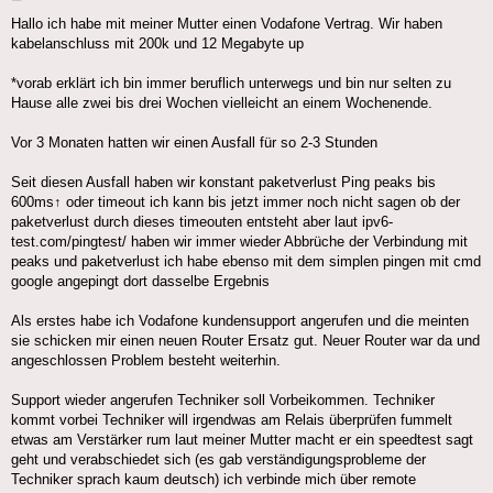
Hallo ich habe mit meiner Mutter einen Vodafone Vertrag. Wir haben
kabelanschluss mit 200k und 12 Megabyte up
*vorab erklärt ich bin immer beruflich unterwegs und bin nur selten zu
Hause alle zwei bis drei Wochen vielleicht an einem Wochenende.
Vor 3 Monaten hatten wir einen Ausfall für so 2-3 Stunden
Seit diesen Ausfall haben wir konstant paketverlust Ping peaks bis
600ms↑ oder timeout ich kann bis jetzt immer noch nicht sagen ob der
paketverlust durch dieses timeouten entsteht aber laut ipv6-
test.com/pingtest/ haben wir immer wieder Abbrüche der Verbindung mit
peaks und paketverlust ich habe ebenso mit dem simplen pingen mit cmd
google angepingt dort dasselbe Ergebnis
Als erstes habe ich Vodafone kundensupport angerufen und die meinten
sie schicken mir einen neuen Router Ersatz gut. Neuer Router war da und
angeschlossen Problem besteht weiterhin.
Support wieder angerufen Techniker soll Vorbeikommen. Techniker
kommt vorbei Techniker will irgendwas am Relais überprüfen fummelt
etwas am Verstärker rum laut meiner Mutter macht er ein speedtest sagt
geht und verabschiedet sich (es gab verständigungsprobleme der
Techniker sprach kaum deutsch) ich verbinde mich über remote