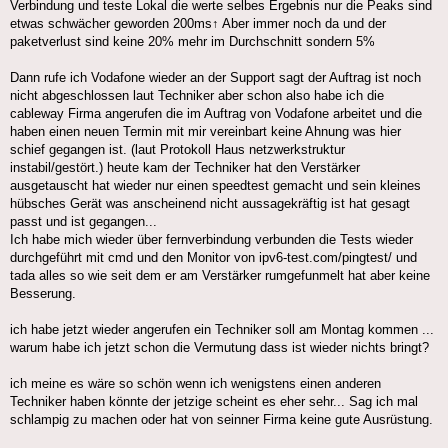
Verbindung und teste Lokal die werte selbes Ergebnis nur die Peaks sind
etwas schwächer geworden 200ms↑ Aber immer noch da und der
paketverlust sind keine 20% mehr im Durchschnitt sondern 5%
Dann rufe ich Vodafone wieder an der Support sagt der Auftrag ist noch
nicht abgeschlossen laut Techniker aber schon also habe ich die
cableway Firma angerufen die im Auftrag von Vodafone arbeitet und die
haben einen neuen Termin mit mir vereinbart keine Ahnung was hier
schief gegangen ist. (laut Protokoll Haus netzwerkstruktur
instabil/gestört.) heute kam der Techniker hat den Verstärker
ausgetauscht hat wieder nur einen speedtest gemacht und sein kleines
hübsches Gerät was anscheinend nicht aussagekräftig ist hat gesagt
passt und ist gegangen...
Ich habe mich wieder über fernverbindung verbunden die Tests wieder
durchgeführt mit cmd und den Monitor von ipv6-test.com/pingtest/ und
tada alles so wie seit dem er am Verstärker rumgefunmelt hat aber keine
Besserung.
ich habe jetzt wieder angerufen ein Techniker soll am Montag kommen ...
warum habe ich jetzt schon die Vermutung dass ist wieder nichts bringt?
ich meine es wäre so schön wenn ich wenigstens einen anderen
Techniker haben könnte der jetzige scheint es eher sehr... Sag ich mal
schlampig zu machen oder hat von seinner Firma keine gute Ausrüstung.