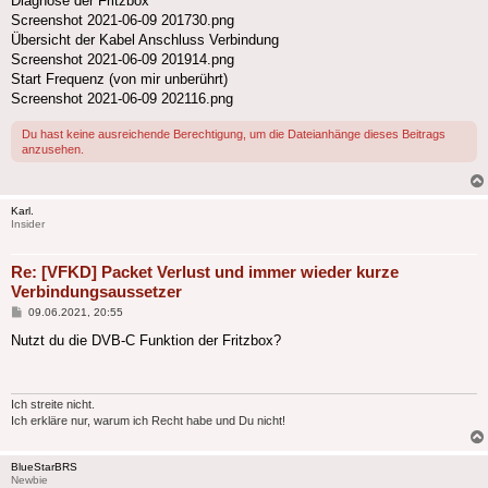
Diagnose der Fritzbox
Screenshot 2021-06-09 201730.png
Übersicht der Kabel Anschluss Verbindung
Screenshot 2021-06-09 201914.png
Start Frequenz (von mir unberührt)
Screenshot 2021-06-09 202116.png
Du hast keine ausreichende Berechtigung, um die Dateianhänge dieses Beitrags
anzusehen.
Karl.
Insider
Re: [VFKD] Packet Verlust und immer wieder kurze
Verbindungsaussetzer
Beitrag
09.06.2021, 20:55
Nutzt du die DVB-C Funktion der Fritzbox?
Ich streite nicht.
Ich erkläre nur, warum ich Recht habe und Du nicht!
BlueStarBRS
Newbie