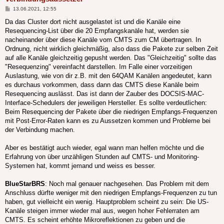
Beitrag
13.06.2021, 12:55
Da das Cluster dort nicht ausgelastet ist und die Kanäle eine
Resequencing-List über die 20 Empfangskanäle hat, werden sie
nacheinander über diese Kanäle vom CMTS zum CM übertragen. In
Ordnung, nicht wirklich gleichmäßig, also dass die Pakete zur selben Zeit
auf alle Kanäle gleichzeitig gepusht werden. Das "Gleichzeitig" sollte das
"Resequenzing" vereinfacht darstellen. Im Falle einer vorzeitigen
Auslastung, wie von dir z.B. mit den 64QAM Kanälen angedeutet, kann
es durchaus vorkommen, dass dann das CMTS diese Kanäle beim
Resequencing auslässt. Das ist dann der Zauber des DOCSIS-MAC-
Interface-Schedulers der jeweiligen Hersteller. Es sollte verdeutlichen:
Beim Resequencing der Pakete über die niedrigen Empfangs-Frequenzen
mit Post-Error-Raten kann es zu Aussetzen kommen und Probleme bei
der Verbindung machen.
Aber es bestätigt auch wieder, egal wann man helfen möchte und die
Erfahrung von über unzähligen Stunden auf CMTS- und Monitoring-
Systemen hat, kommt jemand und weiss es besser.
BlueStarBRS
: Noch mal genauer nachgesehen. Das Problem mit dem
Anschluss dürfte weniger mit den niedrigen Empfangs-Frequenzen zu tun
haben, gut vielleicht ein wenig. Hauptproblem scheint zu sein: Die US-
Kanäle steigen immer wieder mal aus, wegen hoher Fehlerraten am
CMTS. Es scheint erhöhte Mikroreflektionen zu geben und die