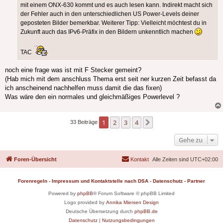
mit einem ONX-630 kommt und es auch lesen kann. Indirekt macht sich
der Fehler auch in den unterschiedlichen US Power-Levels deiner
geposteten Bilder bemerkbar. Weiterer Tipp: Vielleicht möchtest du in
Zukunft auch das IPv6-Präfix in den Bildern unkenntlich machen
TAC
noch eine frage was ist mit F Stecker gemeint?
(Hab mich mit dem anschluss Thema erst seit ner kurzen Zeit befasst da
ich anscheinend nachhelfen muss damit die das fixen)
Was wäre den ein normales und gleichmäßiges Powerlevel ?
1
2
3
4
Nächste
33 Beiträge
Gehe zu
Foren-Übersicht
Kontakt
Alle Zeiten sind
UTC+02:00
Forenregeln
-
Impressum und Kontaktstelle nach DSA
-
Datenschutz
-
Partner
Powered by
phpBB
® Forum Software © phpBB Limited
Logo provided by
Annika Miersen Design
Deutsche Übersetzung durch
phpBB.de
Datenschutz
|
Nutzungsbedingungen