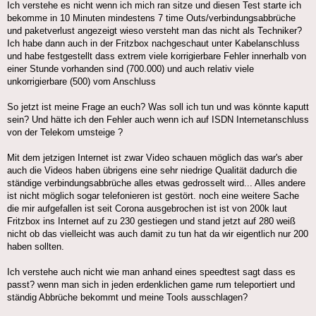
Ich verstehe es nicht wenn ich mich ran sitze und diesen Test starte ich
bekomme in 10 Minuten mindestens 7 time Outs/verbindungsabbrüche
und paketverlust angezeigt wieso versteht man das nicht als Techniker?
Ich habe dann auch in der Fritzbox nachgeschaut unter Kabelanschluss
und habe festgestellt dass extrem viele korrigierbare Fehler innerhalb von
einer Stunde vorhanden sind (700.000) und auch relativ viele
unkorrigierbare (500) vom Anschluss
So jetzt ist meine Frage an euch? Was soll ich tun und was könnte kaputt
sein? Und hätte ich den Fehler auch wenn ich auf ISDN Internetanschluss
von der Telekom umsteige ?
Mit dem jetzigen Internet ist zwar Video schauen möglich das war's aber
auch die Videos haben übrigens eine sehr niedrige Qualität dadurch die
ständige verbindungsabbrüche alles etwas gedrosselt wird... Alles andere
ist nicht möglich sogar telefonieren ist gestört. noch eine weitere Sache
die mir aufgefallen ist seit Corona ausgebrochen ist ist von 200k laut
Fritzbox ins Internet auf zu 230 gestiegen und stand jetzt auf 280 weiß
nicht ob das vielleicht was auch damit zu tun hat da wir eigentlich nur 200
haben sollten.
Ich verstehe auch nicht wie man anhand eines speedtest sagt dass es
passt? wenn man sich in jeden erdenklichen game rum teleportiert und
ständig Abbrüche bekommt und meine Tools ausschlagen?