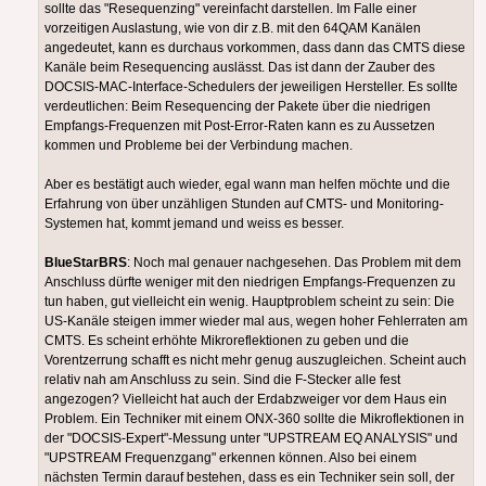
sollte das "Resequenzing" vereinfacht darstellen. Im Falle einer
vorzeitigen Auslastung, wie von dir z.B. mit den 64QAM Kanälen
angedeutet, kann es durchaus vorkommen, dass dann das CMTS diese
Kanäle beim Resequencing auslässt. Das ist dann der Zauber des
DOCSIS-MAC-Interface-Schedulers der jeweiligen Hersteller. Es sollte
verdeutlichen: Beim Resequencing der Pakete über die niedrigen
Empfangs-Frequenzen mit Post-Error-Raten kann es zu Aussetzen
kommen und Probleme bei der Verbindung machen.
Aber es bestätigt auch wieder, egal wann man helfen möchte und die
Erfahrung von über unzähligen Stunden auf CMTS- und Monitoring-
Systemen hat, kommt jemand und weiss es besser.
BlueStarBRS
: Noch mal genauer nachgesehen. Das Problem mit dem
Anschluss dürfte weniger mit den niedrigen Empfangs-Frequenzen zu
tun haben, gut vielleicht ein wenig. Hauptproblem scheint zu sein: Die
US-Kanäle steigen immer wieder mal aus, wegen hoher Fehlerraten am
CMTS. Es scheint erhöhte Mikroreflektionen zu geben und die
Vorentzerrung schafft es nicht mehr genug auszugleichen. Scheint auch
relativ nah am Anschluss zu sein. Sind die F-Stecker alle fest
angezogen? Vielleicht hat auch der Erdabzweiger vor dem Haus ein
Problem. Ein Techniker mit einem ONX-360 sollte die Mikroflektionen in
der "DOCSIS-Expert"-Messung unter "UPSTREAM EQ ANALYSIS" und
"UPSTREAM Frequenzgang" erkennen können. Also bei einem
nächsten Termin darauf bestehen, dass es ein Techniker sein soll, der