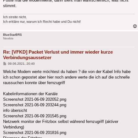
Poste mal die Modemwerte, dann sieht man wahrscheinlich, was nicht
stimmt.
Ich streite nicht.
Ich erkläre nur, warum ich Recht habe und Du nicht!
BlueStarBRS
Newbie
Re: [VFKD] Packet Verlust und immer wieder kurze
Verbindungsaussetzer
Beitrag
09.06.2021, 20:40
Welche Modem werte möchtest du haben ? die von der Kabel Info habe
ich schon gepostet aber hier noch andere werte die ich auf die schnelle
raussuchen konnte über fernzugriff
Kabelinformationen der Kanäle
Screenshot 2021-06-09 202052.png
Screenshot 2021-06-09 203244.png
info übersicht
Screenshot 2021-06-09 201545.png
Netzwerk monitor der Fritzbox selbst während fernzugriff (aktiver
Verbindung)
Screenshot 2021-06-09 201816.png