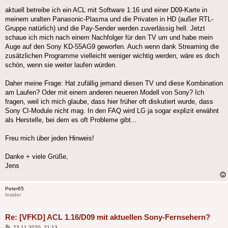
aktuell betreibe ich ein ACL mit Software 1.16 und einer D09-Karte in
meinem uralten Panasonic-Plasma und die Privaten in HD (außer RTL-
Gruppe natürlich) und die Pay-Sender werden zuverlässig hell. Jetzt
schaue ich mich nach einem Nachfolger für den TV um und habe mein
Auge auf den Sony KD-55AG9 geworfen. Auch wenn dank Streaming die
zusätzlichen Programme vielleicht weniger wichtig werden, wäre es doch
schön, wenn sie weiter laufen würden.
Daher meine Frage: Hat zufällig jemand diesen TV und diese Kombination
am Laufen? Oder mit einem anderen neueren Modell von Sony? Ich
fragen, weil ich mich glaube, dass hier früher oft diskutiert wurde, dass
Sony CI-Module nicht mag. In den FAQ wird LG ja sogar explizit erwähnt
als Herstelle, bei dem es oft Probleme gibt...
Freu mich über jeden Hinweis!
Danke + viele Grüße,
Jens
Peter65
Insider
Re: [VFKD] ACL 1.16/D09 mit aktuellen Sony-Fernsehern?
Beitrag
23.11.2020, 21:13