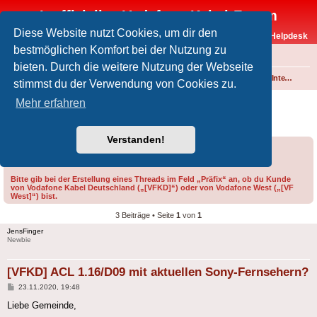
Inoffizielles Vodafone-Kabel-Forum
Diese Website nutzt Cookies, um dir den
Vodafone-Kabel-Helpdesk
bestmöglichen Komfort bei der Nutzung zu
FAQ
bieten. Durch die weitere Nutzung der Webseite
Foren-Übersicht
Fernsehen und Radio über Kabel
Technik (Kabelanschluss, Receiver, Module, Smartcards,...)
Common Interface (CI/CI+)
stimmst du der Verwendung von Cookies zu.
[VFKD] ACL 1.16/D09 mit aktuellen Sony-
Mehr erfahren
Fernsehern?
Verstanden!
Forumsregeln
Forenregeln
Bitte gib bei der Erstellung eines Threads im Feld „Präfix“ an, ob du Kunde
von Vodafone Kabel Deutschland („[VFKD]“) oder von Vodafone West („[VF
West]“) bist.
3 Beiträge • Seite
1
von
1
JensFinger
Newbie
[VFKD] ACL 1.16/D09 mit aktuellen Sony-Fernsehern?
Beitrag
23.11.2020, 19:48
Liebe Gemeinde,