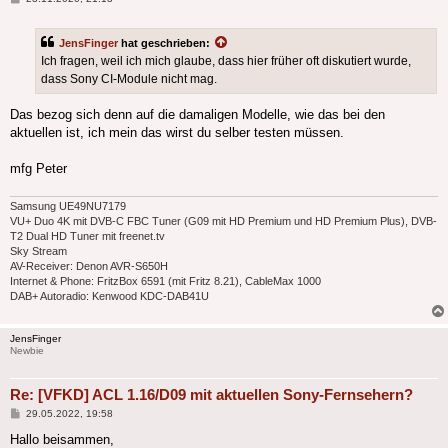
JensFinger
hat geschrieben:
Ich fragen, weil ich mich glaube, dass hier früher oft diskutiert wurde,
dass Sony CI-Module nicht mag.
Das bezog sich denn auf die damaligen Modelle, wie das bei den
aktuellen ist, ich mein das wirst du selber testen müssen.
mfg Peter
Samsung UE49NU7179
VU+ Duo 4K mit DVB-C FBC Tuner (G09 mit HD Premium und HD Premium Plus), DVB-
T2 Dual HD Tuner mit freenet.tv
Sky Stream
AV-Receiver: Denon AVR-S650H
Internet & Phone: FritzBox 6591 (mit Fritz 8.21), CableMax 1000
DAB+ Autoradio: Kenwood KDC-DAB41U
JensFinger
Newbie
Re: [VFKD] ACL 1.16/D09 mit aktuellen Sony-Fernsehern?
Beitrag
29.05.2022, 19:58
Hallo beisammen,