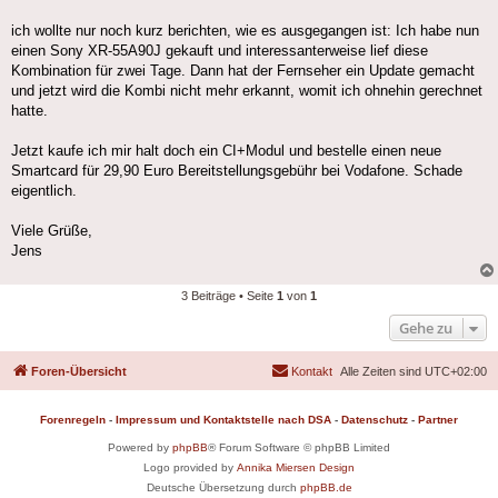
ich wollte nur noch kurz berichten, wie es ausgegangen ist: Ich habe nun
einen Sony XR-55A90J gekauft und interessanterweise lief diese
Kombination für zwei Tage. Dann hat der Fernseher ein Update gemacht
und jetzt wird die Kombi nicht mehr erkannt, womit ich ohnehin gerechnet
hatte.
Jetzt kaufe ich mir halt doch ein CI+Modul und bestelle einen neue
Smartcard für 29,90 Euro Bereitstellungsgebühr bei Vodafone. Schade
eigentlich.
Viele Grüße,
Jens
3 Beiträge • Seite
1
von
1
Gehe zu
Foren-Übersicht
Kontakt
Alle Zeiten sind
UTC+02:00
Forenregeln
-
Impressum und Kontaktstelle nach DSA
-
Datenschutz
-
Partner
Powered by
phpBB
® Forum Software © phpBB Limited
Logo provided by
Annika Miersen Design
Deutsche Übersetzung durch
phpBB.de