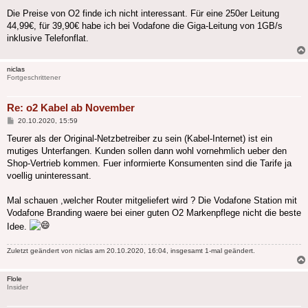
Die Preise von O2 finde ich nicht interessant. Für eine 250er Leitung
44,99€, für 39,90€ habe ich bei Vodafone die Giga-Leitung von 1GB/s
inklusive Telefonflat.
niclas
Fortgeschrittener
Re: o2 Kabel ab November
Beitrag
20.10.2020, 15:59
Teurer als der Original-Netzbetreiber zu sein (Kabel-Internet) ist ein
mutiges Unterfangen. Kunden sollen dann wohl vornehmlich ueber den
Shop-Vertrieb kommen. Fuer informierte Konsumenten sind die Tarife ja
voellig uninteressant.
Mal schauen ,welcher Router mitgeliefert wird ? Die Vodafone Station mit
Vodafone Branding waere bei einer guten O2 Markenpflege nicht die beste
Idee.
Zuletzt geändert von
niclas
am 20.10.2020, 16:04, insgesamt 1-mal geändert.
Flole
Insider