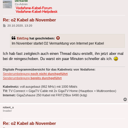
DerSarde
Co-Admin
Re: o2 Kabel ab November
Beitrag
20.10.2020, 13:20
Edd1ng
hat geschrieben:
Im November startet O2 Vermarktung von Internet per Kabel
Ich hab fast zeitgleich auch einen Thread dazu erstellt, ihn jetzt aber mal
bei dir reingeschoben. Du warst ein paar Minuten schneller als ich.
Digitale Programmübersicht für das Kabelnetz von Vodafone:
Senderumbelegung
noch nicht durchgeführt
Senderumbelegung
bereits durchgeführt
Kabelnetz:
voll ausgebaut (862 MHz) mit 1000 Mbit/s
TV:
TV Connect + GigaTV Cable mit 2x GigaTV Home (Hauptbox + Multiroombox)
Internet:
GigaZuhause 250 Kabel mit FRITZ!Box 6490 (kdg)
robert_s
Insider
Re: o2 Kabel ab November