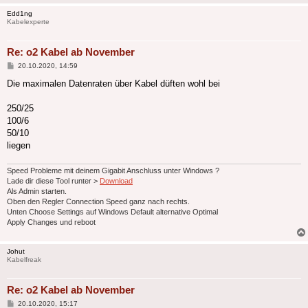
Edd1ng
Kabelexperte
Re: o2 Kabel ab November
Beitrag
20.10.2020, 14:59
Die maximalen Datenraten über Kabel düften wohl bei
250/25
100/6
50/10
liegen
Speed Probleme mit deinem Gigabit Anschluss unter Windows ?
Lade dir diese Tool runter >
Download
Als Admin starten.
Oben den Regler Connection Speed ganz nach rechts.
Unten Choose Settings auf Windows Default alternative Optimal
Apply Changes und reboot
Johut
Kabelfreak
Re: o2 Kabel ab November
Beitrag
20.10.2020, 15:17