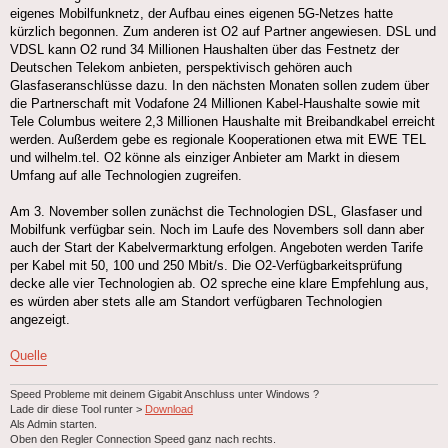
eigenes Mobilfunknetz, der Aufbau eines eigenen 5G-Netzes hatte
kürzlich begonnen. Zum anderen ist O2 auf Partner angewiesen. DSL und
VDSL kann O2 rund 34 Millionen Haushalten über das Festnetz der
Deutschen Telekom anbieten, perspektivisch gehören auch
Glasfaseranschlüsse dazu. In den nächsten Monaten sollen zudem über
die Partnerschaft mit Vodafone 24 Millionen Kabel-Haushalte sowie mit
Tele Columbus weitere 2,3 Millionen Haushalte mit Breibandkabel erreicht
werden. Außerdem gebe es regionale Kooperationen etwa mit EWE TEL
und wilhelm.tel. O2 könne als einziger Anbieter am Markt in diesem
Umfang auf alle Technologien zugreifen.
Am 3. November sollen zunächst die Technologien DSL, Glasfaser und
Mobilfunk verfügbar sein. Noch im Laufe des Novembers soll dann aber
auch der Start der Kabelvermarktung erfolgen. Angeboten werden Tarife
per Kabel mit 50, 100 und 250 Mbit/s. Die O2-Verfügbarkeitsprüfung
decke alle vier Technologien ab. O2 spreche eine klare Empfehlung aus,
es würden aber stets alle am Standort verfügbaren Technologien
angezeigt.
Quelle
Speed Probleme mit deinem Gigabit Anschluss unter Windows ?
Lade dir diese Tool runter >
Download
Als Admin starten.
Oben den Regler Connection Speed ganz nach rechts.