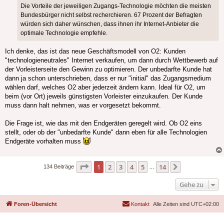
Die Vorteile der jeweiligen Zugangs-Technologie möchten die meisten
Bundesbürger nicht selbst recherchieren. 67 Prozent der Befragten
würden sich daher wünschen, dass ihnen ihr Internet-Anbieter die
optimale Technologie empfehle.
Ich denke, das ist das neue Geschäftsmodell von O2: Kunden
"technologieneutrales" Internet verkaufen, um dann durch Wettbewerb auf
der Vorleisterseite den Gewinn zu optimieren. Der unbedarfte Kunde hat
dann ja schon unterschrieben, dass er nur "initial" das Zugangsmedium
wählen darf, welches O2 aber jederzeit ändern kann. Ideal für O2, um
beim (vor Ort) jeweils günstigsten Vorleister einzukaufen. Der Kunde
muss dann halt nehmen, was er vorgesetzt bekommt.
Die Frage ist, wie das mit den Endgeräten geregelt wird. Ob O2 eins
stellt, oder ob der "unbedarfte Kunde" dann eben für alle Technologien
Endgeräte vorhalten muss
Seite
1
von
14
1
2
3
4
5
14
Nächste
134 Beiträge
…
Gehe zu
Foren-Übersicht
Kontakt
Alle Zeiten sind
UTC+02:00