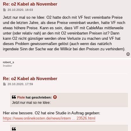
Re: o2 Kabel ab November
Beitrag
20.10.2020, 16:03
Jetzt nur mal so ne Idee: O2 hatte doch mit VF fest vereinbarte Preise
und die letzten Jahre, als diese Preise vereinbart wurden, hatte VF noch
etwas höhere Preise. Kann es sein, dass VF mit CableMax mittlerweile
unter (oder relativ nah) an den mit O2 vereinbarten Preisen ist? Dann
kann O2 nicht günstiger werden ohne Verluste zu machen und VF hat
dieses Problem gewissermaßen gelöst (auch wenn das natürlich
irgendwie Sinn der Sache war die Willkür bei den Preisen zu verhindern).
robert_s
Insider
Re: o2 Kabel ab November
Beitrag
20.10.2020, 17:59
Flole
hat geschrieben:
Jetzt nur mal so ne Idee:
Hier eine bessere. O2 hat eine Studie in Auftrag gegeben:
https://www.onlinekosten.de/news/intern ... 23526.html