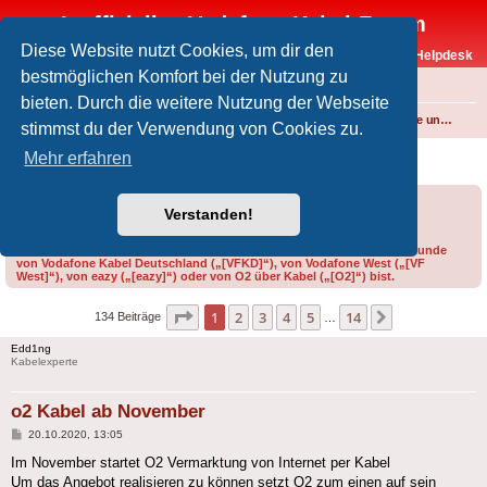
Inoffizielles Vodafone-Kabel-Forum
Diese Website nutzt Cookies, um dir den
Vodafone-Kabel-Helpdesk
bestmöglichen Komfort bei der Nutzung zu
FAQ
bieten. Durch die weitere Nutzung der Webseite
Foren-Übersicht
Internet und Telefon über Kabel
Produkte, Verträge und Allgemeines
stimmst du der Verwendung von Cookies zu.
o2 Kabel ab November
Mehr erfahren
Forumsregeln
Forenregeln
Verstanden!
Bitte gib bei der Erstellung eines Threads im Feld „Präfix“ an, ob du Kunde
von Vodafone Kabel Deutschland („[VFKD]“), von Vodafone West („[VF
West]“), von eazy („[eazy]“) oder von O2 über Kabel („[O2]“) bist.
Seite
1
von
14
1
2
3
4
5
14
Nächste
134 Beiträge
…
Edd1ng
Kabelexperte
o2 Kabel ab November
Beitrag
20.10.2020, 13:05
Im November startet O2 Vermarktung von Internet per Kabel
Um das Angebot realisieren zu können setzt O2 zum einen auf sein