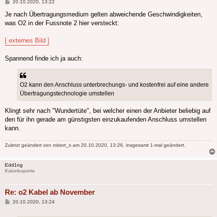
Beitrag
20.10.2020, 13:22
Je nach Übertragungsmedium gelten abweichende Geschwindigkeiten,
was O2 in der Fussnote 2 hier versteckt:
[ externes Bild ]
Spannend finde ich ja auch:
O2 kann den Anschluss unterbrechungs- und kostenfrei auf eine andere
Übertragungstechnologie umstellen
Klingt sehr nach "Wundertüte", bei welcher einen der Anbieter beliebig auf
den für ihn gerade am günstigsten einzukaufenden Anschluss umstellen
kann.
Zuletzt geändert von
robert_s
am 20.10.2020, 13:26, insgesamt 1-mal geändert.
Edd1ng
Kabelexperte
Re: o2 Kabel ab November
Beitrag
20.10.2020, 13:24