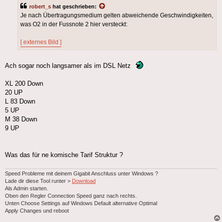
robert_s
hat geschrieben:
Je nach Übertragungsmedium gelten abweichende Geschwindigkeiten,
was O2 in der Fussnote 2 hier versteckt:
[ externes Bild ]
Ach sogar noch langsamer als im DSL Netz
XL 200 Down
20 UP
L 83 Down
5 UP
M 38 Down
9 UP
Was das für ne komische Tarif Struktur ?
Speed Probleme mit deinem Gigabit Anschluss unter Windows ?
Lade dir diese Tool runter >
Download
Als Admin starten.
Oben den Regler Connection Speed ganz nach rechts.
Unten Choose Settings auf Windows Default alternative Optimal
Apply Changes und reboot