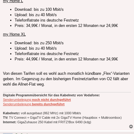
my Home L
Download: bis zu 100 Mbit/s
Upload: bis zu 40 Mbit/s
Telefonflatrate ins deutsche Festnetz
Preis: 34,99€ / Monat, in den ersten 12 Monaten nur 24,99€
my Home XL
Download: bis zu 250 Mbit/s
Upload: bis zu 40 Mbit/s
Telefonflatrate ins deutsche Festnetz
Preis: 44,99€ / Monat, in den ersten 12 Monaten nur 34,99€
Von diesen Tarifen soll es wohl auch monatlich kündbare „Flex“-Varianten
geben. Im Gegenzug zu den bisherigen Festnetztarifen von O2 fällt aber
wohl die Allnet-Flat weg.
Digitale Programmübersicht für das Kabelnetz von Vodafone:
Senderumbelegung
noch nicht durchgeführt
Senderumbelegung
bereits durchgeführt
Kabelnetz:
voll ausgebaut (862 MHz) mit 1000 Mbit/s
TV:
TV Connect + GigaTV Cable mit 2x GigaTV Home (Hauptbox + Multiroombox)
Internet:
GigaZuhause 250 Kabel mit FRITZ!Box 6490 (kdg)