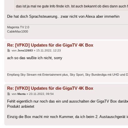
das ist ja mal ne gute Info finde ich. Ist auch bekannt ob dies dann auc
Die hat doch Sprachsteuerung.. zwar nicht von Alexa aber immerhin
Magenta TV 2.0
CableMax1000
Re: [VFKD] Updates für die GigaTV 4K Box
Beitrag
von
Jens12683
»
15.11.2022, 12:23
ach so das wußte ich nicht, sorry
Empfang Sky Stream mit Entertainment plus, Sky Sport, Sky Bundesliga mit UHD und 
Re: [VFKD] Updates für die GigaTV 4K Box
Beitrag
von
Manta
»
23.11.2022, 09:54
Fehlt eigentlich nur noch das ein und ausschalten der GigaTV Box dar
Produkt anbietet
Einzig die Box macht mir noch Kummer, da ich beim 2. Austauschgerät i