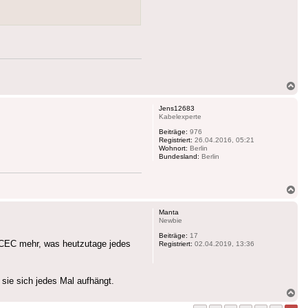
Na
ob
Jens12683
Kabelexperte
Beiträge:
976
Registriert:
26.04.2016, 05:21
Wohnort:
Berlin
Bundesland:
Berlin
Na
ob
Manta
Newbie
Beiträge:
17
 CEC mehr, was heutzutage jedes
Registriert:
02.04.2019, 13:36
sie sich jedes Mal aufhängt.
Na
ob