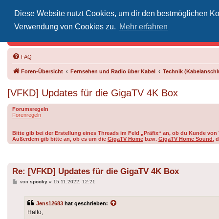
Diese Website nutzt Cookies, um dir den bestmöglichen Kom
Inoff
Verwendung von Cookies zu.
Mehr erfahren
Der Treffp
FAQ
Foren-Übersicht
Fernsehen und Radio über Kabel
Technik (Kabelanschlu
[VFKD] Updates für die GigaTV 4K Box
Forumsregeln
Forenregeln
Bitte gib bei der Erstellung eines Threads im Feld „Präfix“ an, ob du Kunde v
Außerdem gib bitte an, ob es um die
GigaTV Home
bzw.
GigaTV Home Sound
, 
Re: [VFKD] Updates für die GigaTV 4K Box
Beitrag
von
spooky
»
15.11.2022, 12:21
Jens12683
hat geschrieben:
Hallo,