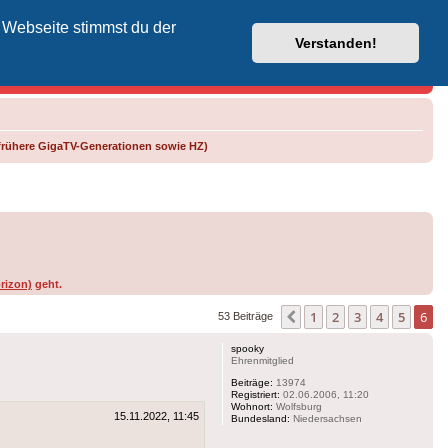
 Webseite stimmst du der
Vodafone-Kabel-Helpdesk
Verstanden!
frühere GigaTV-Generationen sowie HZ)
rizon)
geht.
1
2
3
4
5
6
Vorherige
53 Beiträge
spooky
Ehrenmitglied
Beiträge:
13974
Registriert:
02.06.2006, 11:20
Wohnort:
Wolfsburg
15.11.2022, 11:45
Bundesland:
Niedersachsen