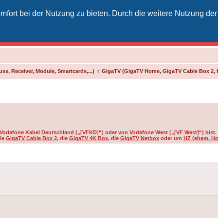
fort bei der Nutzung zu bieten. Durch die weitere Nutzung der
izielles Vodafone-Kabel-Forum
unkt für Kabelkunden von Vodafone - von Kunden für Kunden
ss, Receiver, Module, Smartcards,...)
GigaTV (GigaTV Home, GigaTV Cable Box 2, 
on Vodafone Kabel Deutschland („[VFKD]“) oder von Vodafone West („[VF West]“) bist.
die
GigaTV Cable Box 2
, die
GigaTV 4K Box
, die
GigaTV Netbox
oder um
HZ (ehem. Ho