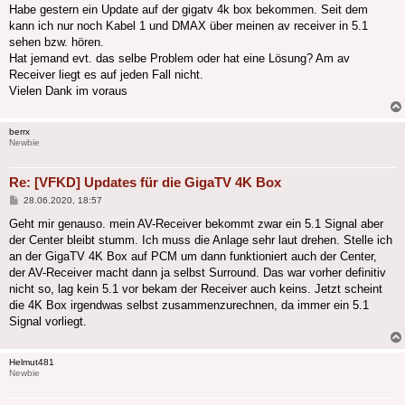
Habe gestern ein Update auf der gigatv 4k box bekommen. Seit dem
kann ich nur noch Kabel 1 und DMAX über meinen av receiver in 5.1
sehen bzw. hören.
Hat jemand evt. das selbe Problem oder hat eine Lösung? Am av
Receiver liegt es auf jeden Fall nicht.
Vielen Dank im voraus
berrx
Newbie
Re: [VFKD] Updates für die GigaTV 4K Box
Beitrag
28.06.2020, 18:57
Geht mir genauso. mein AV-Receiver bekommt zwar ein 5.1 Signal aber
der Center bleibt stumm. Ich muss die Anlage sehr laut drehen. Stelle ich
an der GigaTV 4K Box auf PCM um dann funktioniert auch der Center,
der AV-Receiver macht dann ja selbst Surround. Das war vorher definitiv
nicht so, lag kein 5.1 vor bekam der Receiver auch keins. Jetzt scheint
die 4K Box irgendwas selbst zusammenzurechnen, da immer ein 5.1
Signal vorliegt.
Helmut481
Newbie