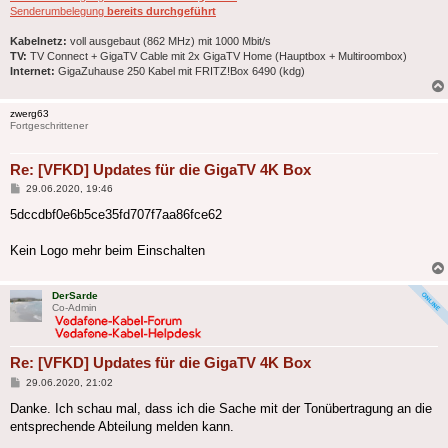
Senderumbelegung
bereits durchgeführt
Kabelnetz:
voll ausgebaut (862 MHz) mit 1000 Mbit/s
TV:
TV Connect + GigaTV Cable mit 2x GigaTV Home (Hauptbox + Multiroombox)
Internet:
GigaZuhause 250 Kabel mit FRITZ!Box 6490 (kdg)
zwerg63
Fortgeschrittener
Re: [VFKD] Updates für die GigaTV 4K Box
Beitrag
29.06.2020, 19:46
5dccdbf0e6b5ce35fd707f7aa86fce62
Kein Logo mehr beim Einschalten
DerSarde
Co-Admin
Re: [VFKD] Updates für die GigaTV 4K Box
Beitrag
29.06.2020, 21:02
Danke. Ich schau mal, dass ich die Sache mit der Tonübertragung an die
entsprechende Abteilung melden kann.