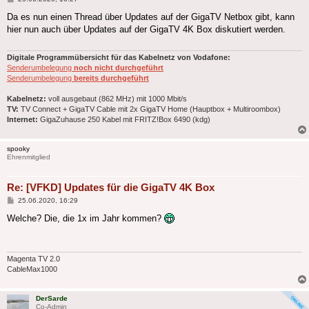
Da es nun einen Thread über Updates auf der GigaTV Netbox gibt, kann
hier nun auch über Updates auf der GigaTV 4K Box diskutiert werden.
Digitale Programmübersicht für das Kabelnetz von Vodafone:
Senderumbelegung
noch nicht durchgeführt
Senderumbelegung
bereits durchgeführt
Kabelnetz:
voll ausgebaut (862 MHz) mit 1000 Mbit/s
TV:
TV Connect + GigaTV Cable mit 2x GigaTV Home (Hauptbox + Multiroombox)
Internet:
GigaZuhause 250 Kabel mit FRITZ!Box 6490 (kdg)
spooky
Ehrenmitglied
Re: [VFKD] Updates für die GigaTV 4K Box
Beitrag
25.06.2020, 16:29
Welche? Die, die 1x im Jahr kommen?
Magenta TV 2.0
CableMax1000
DerSarde
Co-Admin