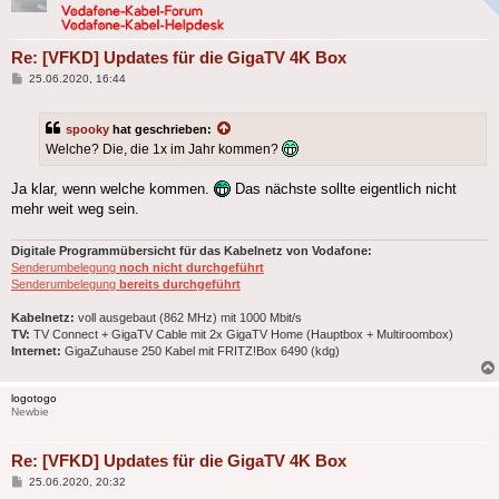
Re: [VFKD] Updates für die GigaTV 4K Box
Beitrag
25.06.2020, 16:44
spooky
hat geschrieben:
Welche? Die, die 1x im Jahr kommen?
Ja klar, wenn welche kommen.
Das nächste sollte eigentlich nicht
mehr weit weg sein.
Digitale Programmübersicht für das Kabelnetz von Vodafone:
Senderumbelegung
noch nicht durchgeführt
Senderumbelegung
bereits durchgeführt
Kabelnetz:
voll ausgebaut (862 MHz) mit 1000 Mbit/s
TV:
TV Connect + GigaTV Cable mit 2x GigaTV Home (Hauptbox + Multiroombox)
Internet:
GigaZuhause 250 Kabel mit FRITZ!Box 6490 (kdg)
logotogo
Newbie
Re: [VFKD] Updates für die GigaTV 4K Box
Beitrag
25.06.2020, 20:32