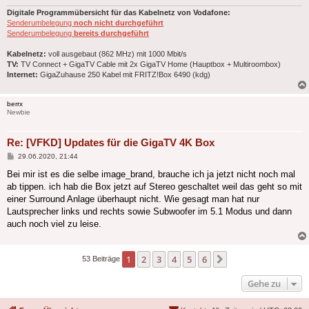
Digitale Programmübersicht für das Kabelnetz von Vodafone:
Senderumbelegung
noch nicht durchgeführt
Senderumbelegung
bereits durchgeführt
Kabelnetz:
voll ausgebaut (862 MHz) mit 1000 Mbit/s
TV:
TV Connect + GigaTV Cable mit 2x GigaTV Home (Hauptbox + Multiroombox)
Internet:
GigaZuhause 250 Kabel mit FRITZ!Box 6490 (kdg)
berrx
Newbie
Re: [VFKD] Updates für die GigaTV 4K Box
Beitrag
29.06.2020, 21:44
Bei mir ist es die selbe image_brand, brauche ich ja jetzt nicht noch mal
ab tippen. ich hab die Box jetzt auf Stereo geschaltet weil das geht so mit
einer Surround Anlage überhaupt nicht. Wie gesagt man hat nur
Lautsprecher links und rechts sowie Subwoofer im 5.1 Modus und dann
auch noch viel zu leise.
1
2
3
4
5
6
Nächste
53 Beiträge
Gehe zu