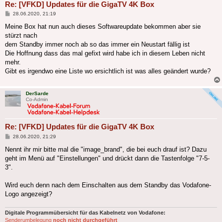
Re: [VFKD] Updates für die GigaTV 4K Box
Beitrag
28.06.2020, 21:19
Meine Box hat nun auch dieses Softwareupdate bekommen aber sie
stürzt nach
dem Standby immer noch ab so das immer ein Neustart fällig ist
Die Hoffnung dass das mal gefixt wird habe ich in diesem Leben nicht
mehr.
Gibt es irgendwo eine Liste wo ersichtlich ist was alles geändert wurde?
DerSarde
Co-Admin
Re: [VFKD] Updates für die GigaTV 4K Box
Beitrag
28.06.2020, 21:29
Nennt ihr mir bitte mal die "image_brand", die bei euch drauf ist? Dazu
geht im Menü auf "Einstellungen" und drückt dann die Tastenfolge "7-5-
3".
Wird euch denn nach dem Einschalten aus dem Standby das Vodafone-
Logo angezeigt?
Digitale Programmübersicht für das Kabelnetz von Vodafone:
Senderumbelegung
noch nicht durchgeführt