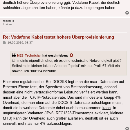
deutlich höhere Überprovisionierung ggü. Vodafone Kabel, die deutlich
schlechter abgeschnitten haben, könnte ja dazu beigetragen haben...
robert_s
Insider
Re: Vodafone Kabel testet höhere Überprovisionierung
Beitrag
16.09.2019, 08:37
NE3_Technician
hat geschrieben:
ich meinte eigentlich eher, ob es eine technische Notwendigkeit gibt ?
Selbst mein kleiner lokaler Anbieter "speist" mir laut Profil 67 Mbit ein
obwohl ich "nur" 64 bezahle .
Eher eine regulatorische: Bei DOCSIS legt man die max. Datenraten auf
Ethernet-Ebene fest, der Speedtest von Breitbandmessung, anhand
dessen eine nicht vertragskonforme Leistung verifiziert werden kann,
misst aber die TCP/IP-Nutzdatenrate. Das sind mindestens knapp 4%
Overhead, die man eben auf die DOCSIS-Datenrate aufschlagen muss,
damit die beworbene Datenrate dabei auch herauskommen
kann
. In
ungünstigeren Varianten (IPv6, RFC1323-Timestamps aktiviert, kleinere
MTU) kann der Overhead auch größer ausfallen, deshalb ist es auch
sinnvoll, mehr als nur 4% aufzuschlagen.