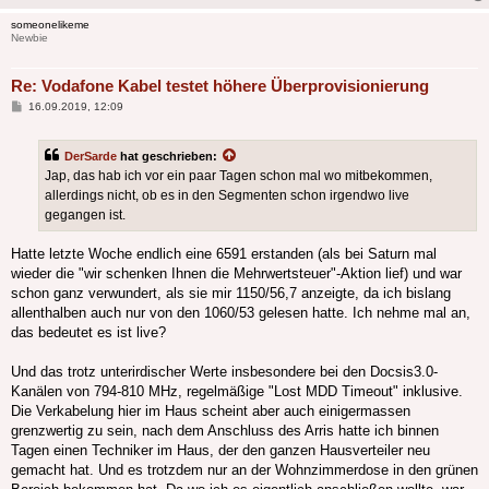
someonelikeme
Newbie
Re: Vodafone Kabel testet höhere Überprovisionierung
Beitrag
16.09.2019, 12:09
DerSarde
hat geschrieben:
Jap, das hab ich vor ein paar Tagen schon mal wo mitbekommen,
allerdings nicht, ob es in den Segmenten schon irgendwo live
gegangen ist.
Hatte letzte Woche endlich eine 6591 erstanden (als bei Saturn mal
wieder die "wir schenken Ihnen die Mehrwertsteuer"-Aktion lief) und war
schon ganz verwundert, als sie mir 1150/56,7 anzeigte, da ich bislang
allenthalben auch nur von den 1060/53 gelesen hatte. Ich nehme mal an,
das bedeutet es ist live?
Und das trotz unterirdischer Werte insbesondere bei den Docsis3.0-
Kanälen von 794-810 MHz, regelmäßige "Lost MDD Timeout" inklusive.
Die Verkabelung hier im Haus scheint aber auch einigermassen
grenzwertig zu sein, nach dem Anschluss des Arris hatte ich binnen
Tagen einen Techniker im Haus, der den ganzen Hausverteiler neu
gemacht hat. Und es trotzdem nur an der Wohnzimmerdose in den grünen