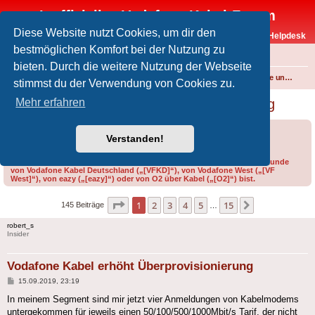
Inoffizielles Vodafone-Kabel-Forum
Diese Website nutzt Cookies, um dir den
Vodafone-Kabel-Helpdesk
bestmöglichen Komfort bei der Nutzung zu
FAQ
bieten. Durch die weitere Nutzung der Webseite
Foren-Übersicht
Internet und Telefon über Kabel
Produkte, Verträge und Allgemeines
stimmst du der Verwendung von Cookies zu.
Vodafone Kabel erhöht Überprovisionierung
Mehr erfahren
Forumsregeln
Forenregeln
Verstanden!
Bitte gib bei der Erstellung eines Threads im Feld „Präfix“ an, ob du Kunde
von Vodafone Kabel Deutschland („[VFKD]“), von Vodafone West („[VF
West]“), von eazy („[eazy]“) oder von O2 über Kabel („[O2]“) bist.
Seite
1
von
15
1
2
3
4
5
15
Nächste
145 Beiträge
…
robert_s
Insider
Vodafone Kabel erhöht Überprovisionierung
Beitrag
15.09.2019, 23:19
In meinem Segment sind mir jetzt vier Anmeldungen von Kabelmodems
untergekommen für jeweils einen 50/100/500/1000Mbit/s Tarif, der nicht