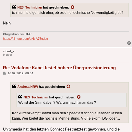
NE3_Technician
hat geschrieben:
ich meinte eigentlich eher, ob es eine technische Notwendigkeit gibt ?
Nein
Klingeldraht vs HFC
https://i.imgur.com/uNyA75g.jpg
robert_s
Insider
Re: Vodafone Kabel testet höhere Überprovisionierung
Beitrag
16.09.2019, 08:34
AndreasNRW
hat geschrieben:
NE3_Technician
hat geschrieben:
Wo ist der Sinn dabei ? Warum macht man das ?
Konkurrenzkampf, damit man den Speedtest schön aussehen lassen
kann. Wer bietet die höchste Mehrleistung, VF, Telekom, DG, oder....
Unitymedia hat den letzten Connect Festnetztest gewonnen, und die