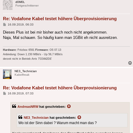
d0M0L
Fortgeschrittener
Re: Vodafone Kabel testet höhere Überprovisionierung
Beitrag
16.09.2019, 06:33
Dieses Plus ist bei mir bisher auch noch nicht angekommen.
Naja, Mal schauen. So häufig kann man 1GBit eh nicht ausreitzen.
Hardware:
Fritzbox 6591
Firmware:
OS 07.13
Anbindung: Down 1.150 MBit/s - Up 56,7 MBit/s
derzeit nicht in Betrieb
Arris TG3442DE
NE3_Technician
Kabelfreak
Re: Vodafone Kabel testet höhere Überprovisionierung
Beitrag
16.09.2019, 07:33
AndreasNRW
hat geschrieben:
NE3_Technician
hat geschrieben:
Wo ist der Sinn dabei ? Warum macht man das ?