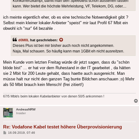
Konkurrenzkampf, damit man den Speedtest schön aussehen lassen
kann. Wer bietet die höchste Mehrleistung, VF, Telekom, DG, oder....
ich meinte eigentlich eher, ob es eine technische Notwendigkeit gibt ?
Selbst mein kleiner lokaler Anbieter "speist" mir laut Profil 67 Mbit ein
obwohl ich "nur" 64 bezahle .
d0M0L
hat geschrieben:
Dieses Plus ist bei mir bisher auch noch nicht angekommen.
Naja, Mal schauen. So häufig kann man 1GBit eh nicht ausreitzen.
Mein Kunde vom letzten Freitag würde dir jetzt sagen, dass du "schön
blöde bist" ... er hat vor dem Ruhestand in der IT gearbeitet , da hätten
sie 2 Mbit für 200 Leute gehabt, dass haette auch ausgereicht. Man
müsse halt nur nicht den ganzen Tag bunte Bildchen anschauen ;o) Mehr
als 50 Mbit brauch kein Mensch! (frei zitiert!)
67/5 Mbit/s beim lokalen Kabelanbieter von denen 50/5 ankommen !
AndreasNRW
Insider
Re: Vodafone Kabel testet höhere Überprovisionierung
Beitrag
16.09.2019, 07:46