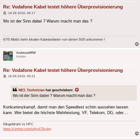
Re: Vodafone Kabel testet höhere Überprovisionierung
Beitrag
16.09.2019, 06:17
Wo ist der Sinn dabei ? Warum macht man das ?
67/5 Mbit/s beim lokalen Kabelanbieter von denen 50/5 ankommen !
AndreasNRW
Insider
Re: Vodafone Kabel testet höhere Überprovisionierung
Beitrag
16.09.2019, 06:21
NE3_Technician
hat geschrieben:
Wo ist der Sinn dabei ? Warum macht man das ?
Konkurrenzkampf, damit man den Speedtest schön aussehen lassen
kann. Wer bietet die höchste Mehrleistung, VF, Telekom, DG, oder....
Klingeldraht vs HFC
https://i.imgur.com/uNyA75g.jpg