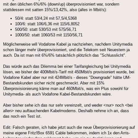
mit den üblichen 6%/6% (down/up) überprovisioniert war, sondern
stattdessen mit satten 15%/13,42%, also (alles in Mbit/s):
50/4: statt 53/4,24 mit 57,5/4,5368
100/6: statt 106/6,36 mit 115/6,8052
500/50: statt 530/53 mit 575/56,71
1000/50: statt 1060/53 mit 1150/56,71
Möglicherweise will Vodafone Kabel ja nachziehen, nachdem Unitymedia
schon länger mehr überprovisioniert, und die Telekom seit Neuestem ja
auch. Da ist man mit 6%/6% tatsächlich plötzlich das "Schlusslicht".
Das würde auch das Dilemma bei einer Tarifangleichung bei Unitymedia
lösen, wo bisher der 400Mbit/s-Tarif mit 450Mbit/s provisioniert wurde, bei
Vodafone Kabel aber nur mit 424Mbit/s - dieses "Downgrade" hätte UM-
Bestandskunden sicher nicht geschmeckt. Aber mit 15%
Überprovisionierung käme man auf 460Mbit/s, was ein Plus sowohl für
Unitymedia- als auch Vodafone Kabel-Bestandskunden wäre.
Aber bisher sehe ich das nur sehr vereinzelt, und weder <nur> noch <bei
allen> neu auftauchenden Kabelmodems. Deshalb nehme ich an, dass
das noch ein Test ist.
Edit: Falsch geraten, ich habe jetzt auch die neue Überprovisionierung auf
meine eigene Fritz!Box 6591 Cable bekommen, indem ich 1x den Arris-