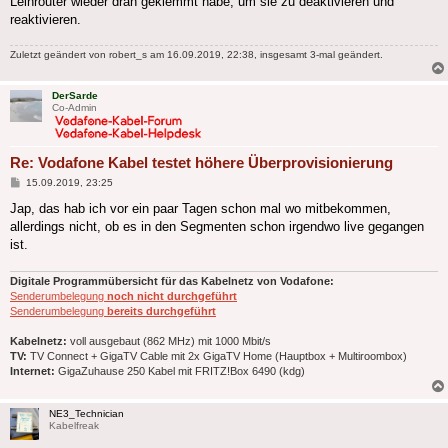
Leihrouter wieder dran geklemmt habe, um sie zu deaktivieren und
reaktivieren.
Zuletzt geändert von
robert_s
am 16.09.2019, 22:38, insgesamt 3-mal geändert.
DerSarde
Co-Admin
Re: Vodafone Kabel testet höhere Überprovisionierung
Beitrag
15.09.2019, 23:25
Jap, das hab ich vor ein paar Tagen schon mal wo mitbekommen,
allerdings nicht, ob es in den Segmenten schon irgendwo live gegangen
ist.
Digitale Programmübersicht für das Kabelnetz von Vodafone:
Senderumbelegung
noch nicht durchgeführt
Senderumbelegung
bereits durchgeführt
Kabelnetz:
voll ausgebaut (862 MHz) mit 1000 Mbit/s
TV:
TV Connect + GigaTV Cable mit 2x GigaTV Home (Hauptbox + Multiroombox)
Internet:
GigaZuhause 250 Kabel mit FRITZ!Box 6490 (kdg)
NE3_Technician
Kabelfreak