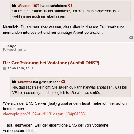
Weyoun_1979
hat geschrieben:
Ob ich ein Trouble-Ticket aufmache, um mich zu beschweren, ist ja
wohl immer noch mir überlassen.
Natürlich. Du solltest aber wissen, dass dies in diesem Fall überhaupt
niemanden interessiert und nur unnötige Arbeit verursacht.
1000byte
Fortgeschrittener
Re: Großstörung bei Vodafone (Ausfall DNS?)
Beitrag
10.09.2019, 18:18
Abraxxas
hat geschrieben:
Nö, das sagen sie nicht. Sie sagen du kannst etwas anpassen, was bei
VF Leihroutern gar nicht möglich ist. So weit, so seriös.
Wie sich der DNS Server (fast) global ändern lässt, habe ich hier schon
beschrieben.
viewtopic.php?f=52&t=41131&start=10#p643581
"Fast" deswegen, weil der eigentliche DNS der von Vodafone
vorgegebene bleibt.