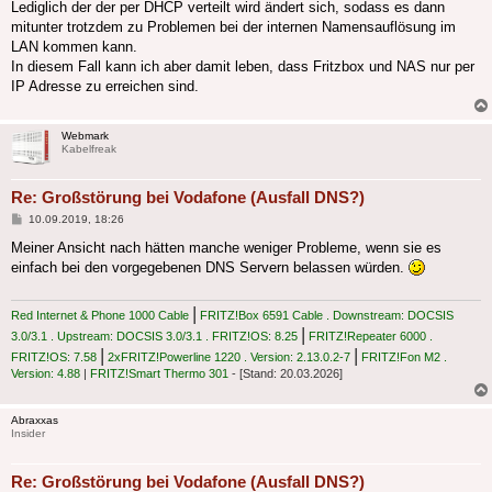
Lediglich der der per DHCP verteilt wird ändert sich, sodass es dann
mitunter trotzdem zu Problemen bei der internen Namensauflösung im
LAN kommen kann.
In diesem Fall kann ich aber damit leben, dass Fritzbox und NAS nur per
IP Adresse zu erreichen sind.
Webmark
Kabelfreak
Re: Großstörung bei Vodafone (Ausfall DNS?)
Beitrag
10.09.2019, 18:26
Meiner Ansicht nach hätten manche weniger Probleme, wenn sie es
einfach bei den vorgegebenen DNS Servern belassen würden.
|
Red Internet & Phone 1000 Cable
FRITZ!Box 6591 Cable . Downstream: DOCSIS
|
3.0/3.1 . Upstream: DOCSIS 3.0/3.1 . FRITZ!OS: 8.25
FRITZ!Repeater 6000 .
|
|
FRITZ!OS: 7.58
2xFRITZ!Powerline 1220 . Version: 2.13.0.2-7
FRITZ!Fon M2 .
Version: 4.88
|
FRITZ!Smart Thermo 301
- [Stand: 20.03.2026]
Abraxxas
Insider
Re: Großstörung bei Vodafone (Ausfall DNS?)