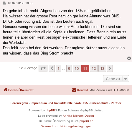
Beitrag
10.09.2019, 19:33
Da gebe ich dir recht. Abgesehen von den 15% mit gefährlichem
Halbwissen hat der grosse Rest nämlich gar keine Ahnung was DNS,
DHCP oder routing ist. Das ist den Leuten auch egal.
Genausowenig wissen die Leute wie ihr Auto funktioniert. Die sind sie
heute teils überfordert all die Köpfe zu bedienen. Dass Benzin rein muss
lernen sie aber den Rest besorgen elektronische Helferlein und am Ende
die Werkstatt.
Das fehlt noch bei den Netzwerken. Der arglose Nutzer muss eigentlich
nur wissen, dass das Ding Strom braucht.
Seite
11
von
13
1
9
10
11
12
13
Vorherige
Nächste
126 Beiträge
…
Gehe zu
Foren-Übersicht
Kontakt
Alle Zeiten sind
UTC+02:00
Forenregeln
-
Impressum und Kontaktstelle nach DSA
-
Datenschutz
-
Partner
Powered by
phpBB
® Forum Software © phpBB Limited
Logo provided by
Annika Miersen Design
Deutsche Übersetzung durch
phpBB.de
Datenschutz
|
Nutzungsbedingungen