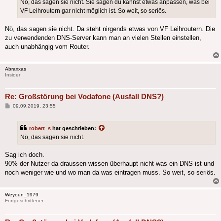
Nö, das sagen sie nicht. Sie sagen du kannst etwas anpassen, was bei
VF Leihroutern gar nicht möglich ist. So weit, so seriös.
Nö, das sagen sie nicht. Da steht nirgends etwas von VF Leihroutern. Die
zu verwendenden DNS-Server kann man an vielen Stellen einstellen,
auch unabhängig vom Router.
Abraxxas
Insider
Re: Großstörung bei Vodafone (Ausfall DNS?)
Beitrag
09.09.2019, 23:55
robert_s
hat geschrieben:
Nö, das sagen sie nicht.
Sag ich doch.
90% der Nutzer da draussen wissen überhaupt nicht was ein DNS ist und
noch weniger wie und wo man da was eintragen muss. So weit, so seriös.
Weyoun_1979
Fortgeschrittener