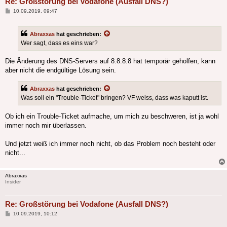
Re: Großstörung bei Vodafone (Ausfall DNS?)
Beitrag
10.09.2019, 09:47
Abraxxas
hat geschrieben:
Wer sagt, dass es eins war?
Die Änderung des DNS-Servers auf 8.8.8.8 hat temporär geholfen, kann
aber nicht die endgültige Lösung sein.
Abraxxas
hat geschrieben:
Was soll ein "Trouble-Ticket" bringen? VF weiss, dass was kaputt ist.
Ob ich ein Trouble-Ticket aufmache, um mich zu beschweren, ist ja wohl
immer noch mir überlassen.
Und jetzt weiß ich immer noch nicht, ob das Problem noch besteht oder
nicht...
Abraxxas
Insider
Re: Großstörung bei Vodafone (Ausfall DNS?)
Beitrag
10.09.2019, 10:12