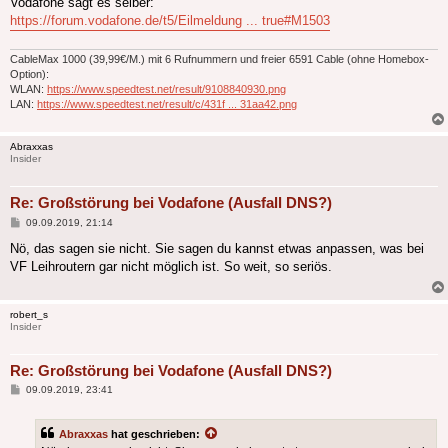
Vodafone sagt es selber:
https://forum.vodafone.de/t5/Eilmeldung ... true#M1503
CableMax 1000 (39,99€/M.) mit 6 Rufnummern und freier 6591 Cable (ohne Homebox-
Option):
WLAN:
https://www.speedtest.net/result/9108840930.png
LAN:
https://www.speedtest.net/result/c/431f ... 31aa42.png
Abraxxas
Insider
Re: Großstörung bei Vodafone (Ausfall DNS?)
Beitrag
09.09.2019, 21:14
Nö, das sagen sie nicht. Sie sagen du kannst etwas anpassen, was bei
VF Leihroutern gar nicht möglich ist. So weit, so seriös.
robert_s
Insider
Re: Großstörung bei Vodafone (Ausfall DNS?)
Beitrag
09.09.2019, 23:41
Abraxxas
hat geschrieben: