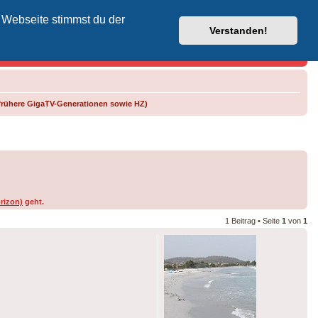
 Webseite stimmst du der
Vodafone-Kabel-Helpdesk
Verstanden!
frühere GigaTV-Generationen sowie HZ)
rizon)
geht.
1 Beitrag • Seite
1
von
1