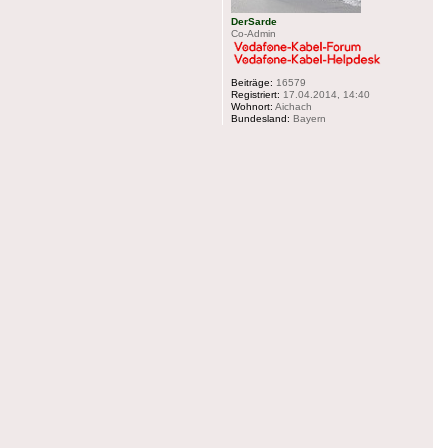
DerSarde
Co-Admin
Beiträge:
16579
Registriert:
17.04.2014, 14:40
Wohnort:
Aichach
Bundesland:
Bayern