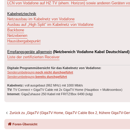
LCN von Vodafone auf HZ TV (ehem. Horizon) sowie anderen Geräten v
Kabelnetztechnik
Netzausbau im Kabelnetz von Vodafone
Ausbau auf „High Split“ im Kabelnetz von Vodafone
Backbone
Netzebenen
Hausübergabepunkt
Empfangsgeräte allgemein
(Netzbereich Vodafone Kabel Deutschland)
Liste der zertifizierten Receiver
Digitale Programmübersicht für das Kabelnetz von Vodafone:
Senderumbelegung
noch nicht durchgeführt
Senderumbelegung
bereits durchgeführt
Kabelnetz:
voll ausgebaut (862 MHz) mit 1000 Mbit/s
TV:
TV Connect + GigaTV Cable mit 2x GigaTV Home (Hauptbox + Multiroombox)
Internet:
GigaZuhause 250 Kabel mit FRITZ!Box 6490 (kdg)
Zurück zu „GigaTV (GigaTV Home, GigaTV Cable Box 2, frühere GigaTV-Gen
Foren-Übersicht