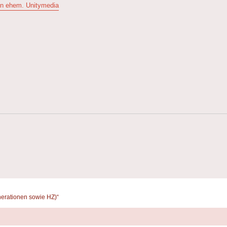
on ehem. Unitymedia
erationen sowie HZ)“