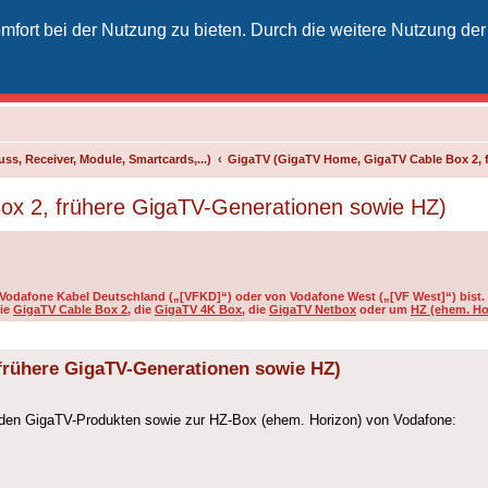
fort bei der Nutzung zu bieten. Durch die weitere Nutzung der
izielles Vodafone-Kabel-Forum
unkt für Kabelkunden von Vodafone - von Kunden für Kunden
ss, Receiver, Module, Smartcards,...)
GigaTV (GigaTV Home, GigaTV Cable Box 2, 
x 2, frühere GigaTV-Generationen sowie HZ)
on Vodafone Kabel Deutschland („[VFKD]“) oder von Vodafone West („[VF West]“) bist.
die
GigaTV Cable Box 2
, die
GigaTV 4K Box
, die
GigaTV Netbox
oder um
HZ (ehem. Ho
frühere GigaTV-Generationen sowie HZ)
zu den GigaTV-Produkten sowie zur HZ-Box (ehem. Horizon) von Vodafone: