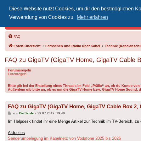
Diese Website nutzt Cookies, um dir den bestmöglichen Kom
Inoff
Verwendung von Cookies zu.
Mehr erfahren
Der Treffp
FAQ
Foren-Übersicht
Fernsehen und Radio über Kabel
Technik (Kabelanschlu
FAQ zu GigaTV (GigaTV Home, GigaTV Cable Bo
Forumsregeln
Forenregeln
Bitte gib bei der Erstellung eines Threads im Feld „Präfix“ an, ob du Kunde v
Außerdem gib bitte an, ob es um die
GigaTV Home
bzw.
GigaTV Home Sound
, 
FAQ zu GigaTV (GigaTV Home, GigaTV Cable Box 2, 
Beitrag
von
DerSarde
»
29.07.2019, 19:48
Im Helpdesk findet ihr eine Menge Artikel zur Technik im TV-Bereich, 
Aktuelles
Senderumbelegung im Kabelnetz von Vodafone 2025 bis 2026