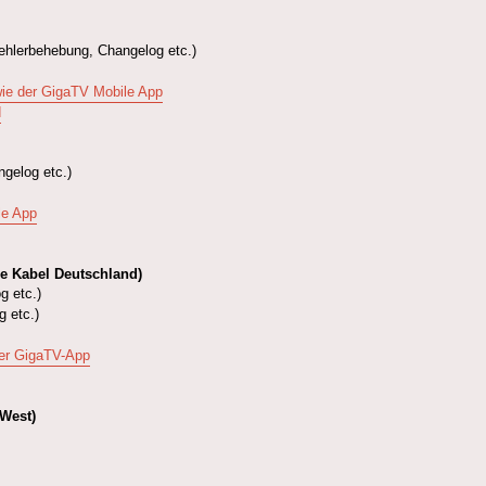
ehlerbehebung, Changelog etc.)
ie der GigaTV Mobile App
d
gelog etc.)
le App
e Kabel Deutschland)
g etc.)
 etc.)
er GigaTV-App
 West)