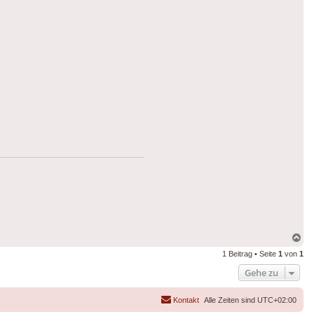
Na
ob
1 Beitrag • Seite
1
von
1
Gehe zu
Kontakt
Alle Zeiten sind
UTC+02:00