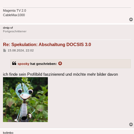
Magenta TV 2.0
CableMax1000
dmip-vf
Fortgeschrittener
Re: Spekulation: Abschaltung DOCSIS 3.0
Beitrag
15.08.2024, 22:02
spooky
hat geschrieben:
ich finde sein Profilbild faszinierend und möchte mehr bilder davon
kolimbo