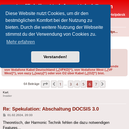
Inoffizielles Vodafone-Kabel-Forum
Diese Website nutzt Cookies, um dir den
Vodafone-Kabel-Helpdesk
bestmöglichen Komfort bei der Nutzung zu
FAQ
bieten. Durch die weitere Nutzung der Webseite
Foren-Übersicht
Internet und Telefon über Kabel
Technik (WLAN-Router, Kabelmodems, Verkabelung...)
Technik allgemein
stimmst du der Verwendung von Cookies zu.
Spekulation: Abschaltung DOCSIS 3.0
Mehr erfahren
Forumsregeln
Forenregeln
Verstanden!
Bitte gib bei der Erstellung eines Threads im Feld „Präfix“ an, ob du Kunde
von Vodafone Kabel Deutschland („[VFKD]“), von Vodafone West („[VF
West]“), von eazy („[eazy]“) oder von O2 über Kabel („[O2]“) bist.
Seite
6
von
7
1
3
4
5
6
7
Vorherige
Nächste
64 Beiträge
…
Karl.
Insider
Re: Spekulation: Abschaltung DOCSIS 3.0
Beitrag
01.02.2024, 20:33
Theoretisch, der Harmonic Technik fehlen die dazu notwendigen
Features...