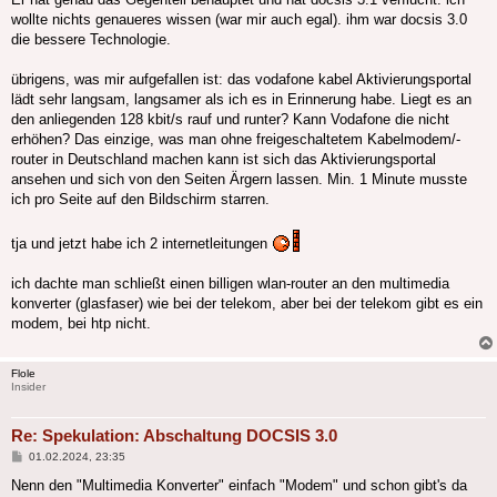
wollte nichts genaueres wissen (war mir auch egal). ihm war docsis 3.0
die bessere Technologie.
übrigens, was mir aufgefallen ist: das vodafone kabel Aktivierungsportal
lädt sehr langsam, langsamer als ich es in Erinnerung habe. Liegt es an
den anliegenden 128 kbit/s rauf und runter? Kann Vodafone die nicht
erhöhen? Das einzige, was man ohne freigeschaltetem Kabelmodem/-
router in Deutschland machen kann ist sich das Aktivierungsportal
ansehen und sich von den Seiten Ärgern lassen. Min. 1 Minute musste
ich pro Seite auf den Bildschirm starren.
tja und jetzt habe ich 2 internetleitungen
ich dachte man schließt einen billigen wlan-router an den multimedia
konverter (glasfaser) wie bei der telekom, aber bei der telekom gibt es ein
modem, bei htp nicht.
Flole
Insider
Re: Spekulation: Abschaltung DOCSIS 3.0
Beitrag
01.02.2024, 23:35
Nenn den "Multimedia Konverter" einfach "Modem" und schon gibt's da