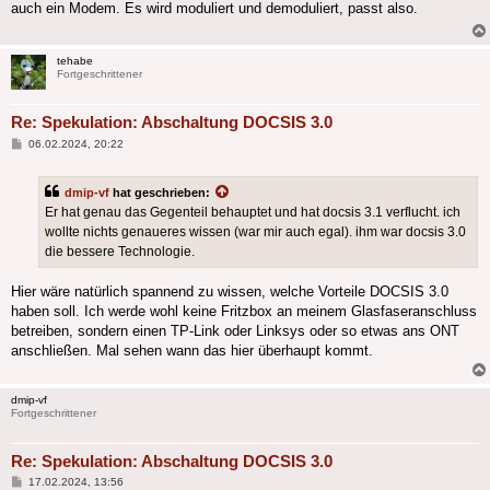
auch ein Modem. Es wird moduliert und demoduliert, passt also.
tehabe
Fortgeschrittener
Re: Spekulation: Abschaltung DOCSIS 3.0
Beitrag
06.02.2024, 20:22
dmip-vf
hat geschrieben:
Er hat genau das Gegenteil behauptet und hat docsis 3.1 verflucht. ich
wollte nichts genaueres wissen (war mir auch egal). ihm war docsis 3.0
die bessere Technologie.
Hier wäre natürlich spannend zu wissen, welche Vorteile DOCSIS 3.0
haben soll. Ich werde wohl keine Fritzbox an meinem Glasfaseranschluss
betreiben, sondern einen TP-Link oder Linksys oder so etwas ans ONT
anschließen. Mal sehen wann das hier überhaupt kommt.
dmip-vf
Fortgeschrittener
Re: Spekulation: Abschaltung DOCSIS 3.0
Beitrag
17.02.2024, 13:56