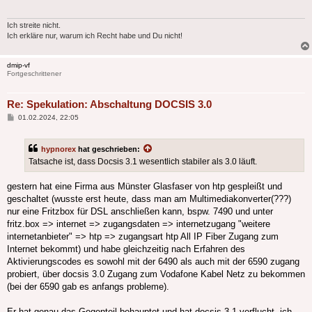
Ich streite nicht.
Ich erkläre nur, warum ich Recht habe und Du nicht!
dmip-vf
Fortgeschrittener
Re: Spekulation: Abschaltung DOCSIS 3.0
Beitrag
01.02.2024, 22:05
hypnorex
hat geschrieben:
Tatsache ist, dass Docsis 3.1 wesentlich stabiler als 3.0 läuft.
gestern hat eine Firma aus Münster Glasfaser von htp gespleißt und
geschaltet (wusste erst heute, dass man am Multimediakonverter(???)
nur eine Fritzbox für DSL anschließen kann, bspw. 7490 und unter
fritz.box => internet => zugangsdaten => internetzugang "weitere
internetanbieter" => htp => zugangsart htp All IP Fiber Zugang zum
Internet bekommt) und habe gleichzeitig nach Erfahren des
Aktivierungscodes es sowohl mit der 6490 als auch mit der 6590 zugang
probiert, über docsis 3.0 Zugang zum Vodafone Kabel Netz zu bekommen
(bei der 6590 gab es anfangs probleme).
Er hat genau das Gegenteil behauptet und hat docsis 3.1 verflucht. ich