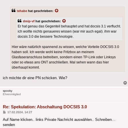
tehabe
hat geschrieben:
dmip-vf
hat geschrieben:
Er hat genau das Gegenteil behauptet und hat docsis 3.1 verflucht.
ich wollte nichts genaueres wissen (war mir auch egal). ihm war
docsis 3.0 die bessere Technologie.
Hier wäre natürlich spannend zu wissen, welche Vorteile DOCSIS 3.0
haben soll. Ich werde wohl keine Fritzbox an meinem
Glasfaseranschluss betreiben, sondern einen TP-Link oder Linksys
oder so etwas ans ONT anschließen. Mal sehen wann das hier
überhaupt kommt.
ich möchte dir eine PN schicken. Wie?
spooky
Ehrenmitglied
Re: Spekulation: Abschaltung DOCSIS 3.0
Beitrag
17.02.2024, 14:27
Auf Name klicken.. links Private Nachricht auswählen.. Schreiben…
senden