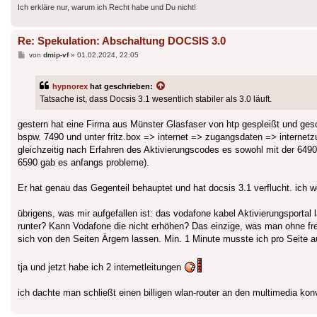
Ich erkläre nur, warum ich Recht habe und Du nicht!
Re: Spekulation: Abschaltung DOCSIS 3.0
Beitrag
von
dmip-vf
»
01.02.2024, 22:05
hypnorex
hat geschrieben:
Tatsache ist, dass Docsis 3.1 wesentlich stabiler als 3.0 läuft.
gestern hat eine Firma aus Münster Glasfaser von htp gespleißt und ges
bspw. 7490 und unter fritz.box => internet => zugangsdaten => internetz
gleichzeitig nach Erfahren des Aktivierungscodes es sowohl mit der 64
6590 gab es anfangs probleme).
Er hat genau das Gegenteil behauptet und hat docsis 3.1 verflucht. ich w
übrigens, was mir aufgefallen ist: das vodafone kabel Aktivierungsportal
runter? Kann Vodafone die nicht erhöhen? Das einzige, was man ohne fr
sich von den Seiten Ärgern lassen. Min. 1 Minute musste ich pro Seite a
tja und jetzt habe ich 2 internetleitungen
ich dachte man schließt einen billigen wlan-router an den multimedia konv