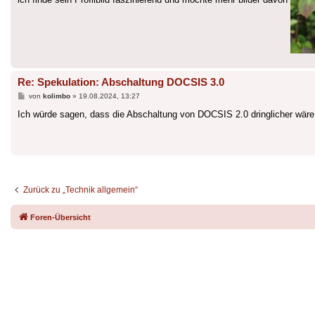
ich finde sein Profilbild faszinierend und möchte mehr bilder davon
Re: Spekulation: Abschaltung DOCSIS 3.0
Beitrag
von
kolimbo
»
19.08.2024, 13:27
Ich würde sagen, dass die Abschaltung von DOCSIS 2.0 dringlicher wäre
Zurück zu „Technik allgemein“
Foren-Übersicht