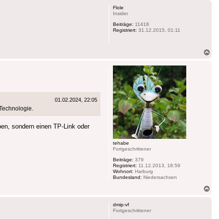
Flole
Insider
Beiträge:
11418
Registriert:
31.12.2015, 01:11
Na
ob
01.02.2024, 22:05
 Technologie.
ben, sondern einen TP-Link oder
tehabe
Fortgeschrittener
Beiträge:
379
Registriert:
11.12.2013, 18:59
Wohnort:
Harburg
Bundesland:
Niedersachsen
Na
ob
dmip-vf
Fortgeschrittener