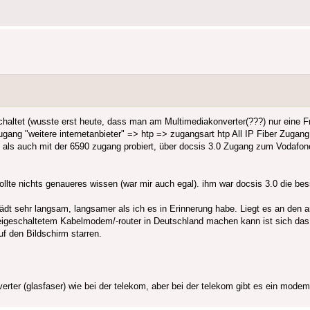
chaltet (wusste erst heute, dass man am Multimediakonverter(???) nur eine F
ugang "weitere internetanbieter" => htp => zugangsart htp All IP Fiber Zuga
90 als auch mit der 6590 zugang probiert, über docsis 3.0 Zugang zum Vodaf
ollte nichts genaueres wissen (war mir auch egal). ihm war docsis 3.0 die be
 lädt sehr langsam, langsamer als ich es in Erinnerung habe. Liegt es an den a
eigeschaltetem Kabelmodem/-router in Deutschland machen kann ist sich das
uf den Bildschirm starren.
erter (glasfaser) wie bei der telekom, aber bei der telekom gibt es ein modem,