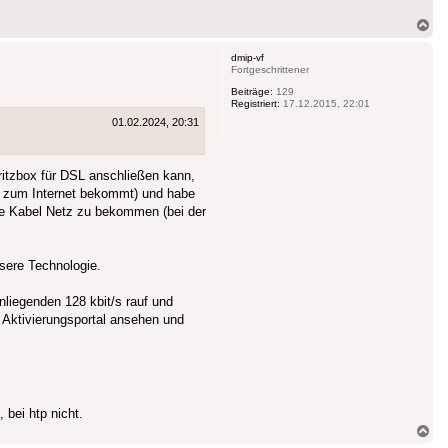
Na
ob
dmip-vf
Fortgeschrittener
Beiträge:
129
Registriert:
17.12.2015, 22:01
01.02.2024, 20:31
ritzbox für DSL anschließen kann,
ng zum Internet bekommt) und habe
one Kabel Netz zu bekommen (bei der
ssere Technologie.
nliegenden 128 kbit/s rauf und
 Aktivierungsportal ansehen und
 bei htp nicht.
Na
ob