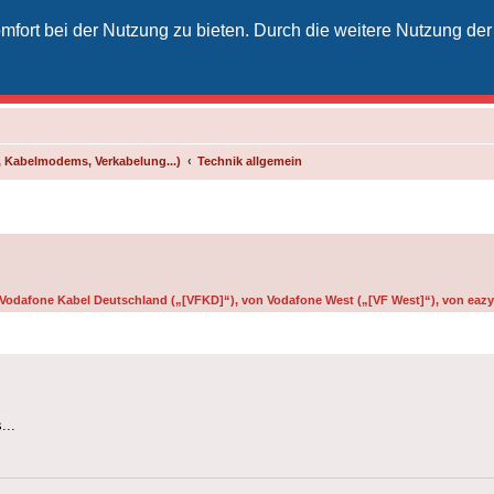
fort bei der Nutzung zu bieten. Durch die weitere Nutzung der
izielles Vodafone-Kabel-Forum
unkt für Kabelkunden von Vodafone - von Kunden für Kunden
 Kabelmodems, Verkabelung...)
Technik allgemein
n Vodafone Kabel Deutschland („[VFKD]“), von Vodafone West („[VF West]“), von eazy 
...