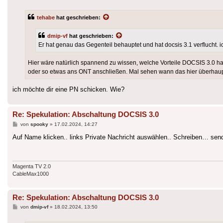
tehabe
hat geschrieben:
dmip-vf
hat geschrieben:
Er hat genau das Gegenteil behauptet und hat docsis 3.1 verflucht. 
Hier wäre natürlich spannend zu wissen, welche Vorteile DOCSIS 3.0 ha
oder so etwas ans ONT anschließen. Mal sehen wann das hier überhau
ich möchte dir eine PN schicken. Wie?
Re: Spekulation: Abschaltung DOCSIS 3.0
Beitrag
von
spooky
»
17.02.2024, 14:27
Auf Name klicken.. links Private Nachricht auswählen.. Schreiben… sen
Magenta TV 2.0
CableMax1000
Re: Spekulation: Abschaltung DOCSIS 3.0
Beitrag
von
dmip-vf
»
18.02.2024, 13:50