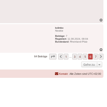
Na
ob
kolimbo
Newbie
Beiträge:
7
Registriert:
11.08.2024, 08:04
Bundesland:
Rheinland-Pfalz
Na
ob
Seite
6
von
7
1
3
4
5
6
7
Vorherige
N
64 Beiträge
…
Gehe zu
Kontakt
Alle Zeiten sind
UTC+02:00