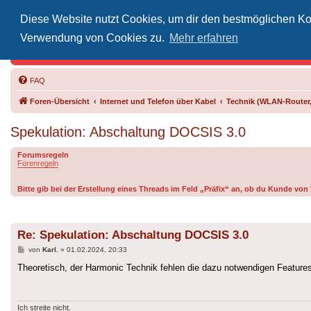
Diese Website nutzt Cookies, um dir den bestmöglichen Kom
Inoff
Verwendung von Cookies zu.
Mehr erfahren
Der Treffp
FAQ
Foren-Übersicht
Internet und Telefon über Kabel
Technik (WLAN-Router,
Spekulation: Abschaltung DOCSIS 3.0
Forumsregeln
Forenregeln
Bitte gib bei der Erstellung eines Threads im Feld „Präfix“ an, ob du Kunde vo
Re: Spekulation: Abschaltung DOCSIS 3.0
Beitrag
von
Karl.
»
01.02.2024, 20:33
Theoretisch, der Harmonic Technik fehlen die dazu notwendigen Features
Ich streite nicht.