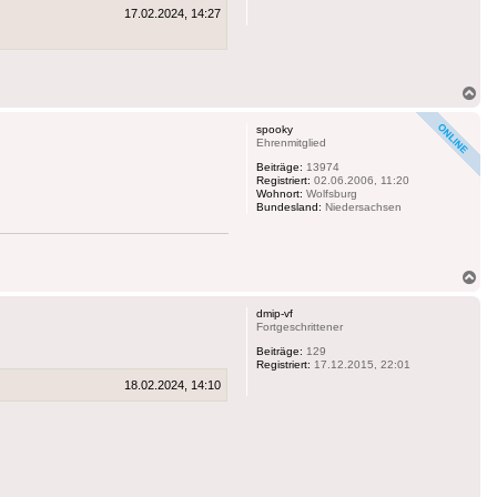
17.02.2024, 14:27
Na
ob
spooky
Ehrenmitglied
Beiträge:
13974
Registriert:
02.06.2006, 11:20
Wohnort:
Wolfsburg
Bundesland:
Niedersachsen
Na
ob
dmip-vf
Fortgeschrittener
Beiträge:
129
Registriert:
17.12.2015, 22:01
18.02.2024, 14:10