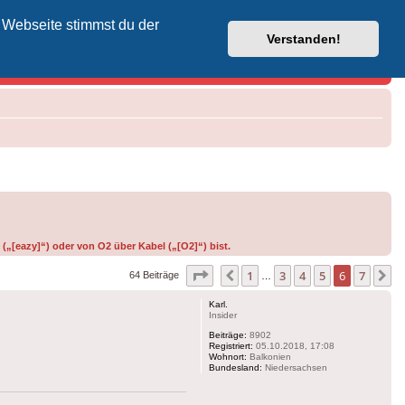
 Webseite stimmst du der
Vodafone-Kabel-Helpdesk
Verstanden!
(„[eazy]“) oder von O2 über Kabel („[O2]“) bist.
Seite
6
von
7
1
3
4
5
6
7
Vorherige
N
64 Beiträge
…
Karl.
Insider
Beiträge:
8902
Registriert:
05.10.2018, 17:08
Wohnort:
Balkonien
Bundesland:
Niedersachsen