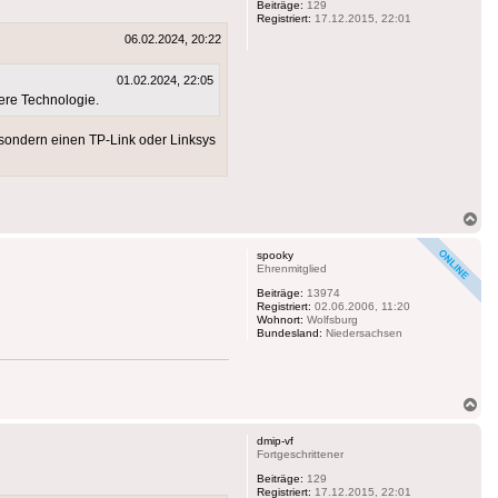
Beiträge:
129
Registriert:
17.12.2015, 22:01
06.02.2024, 20:22
01.02.2024, 22:05
sere Technologie.
 sondern einen TP-Link oder Linksys
Na
ob
spooky
Ehrenmitglied
Beiträge:
13974
Registriert:
02.06.2006, 11:20
Wohnort:
Wolfsburg
Bundesland:
Niedersachsen
Na
ob
dmip-vf
Fortgeschrittener
Beiträge:
129
Registriert:
17.12.2015, 22:01