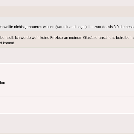
ich wollte nichts genaueres wissen (war mir auch egal). ihm war docsis 3.0 die bes
ben soll. Ich werde wohl keine Fritzbox an meinem Glasfaseranschluss betreiben,
pt kommt.
den