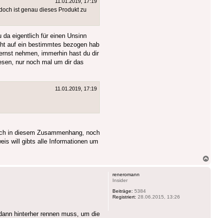
11.01.2019, 17:19
 doch ist genau dieses Produkt zu
da eigentlich für einen Unsinn
icht auf ein bestimmtes bezogen hab
 ernst nehmen, immerhin hast du dir
esen, nur noch mal um dir das
11.01.2019, 17:19
 noch in diesem Zusammenhang, noch
is will gibts alle Informationen um
Na
ob
reneromann
Insider
Beiträge:
5384
Registriert:
28.06.2015, 13:26
dann hinterher rennen muss, um die