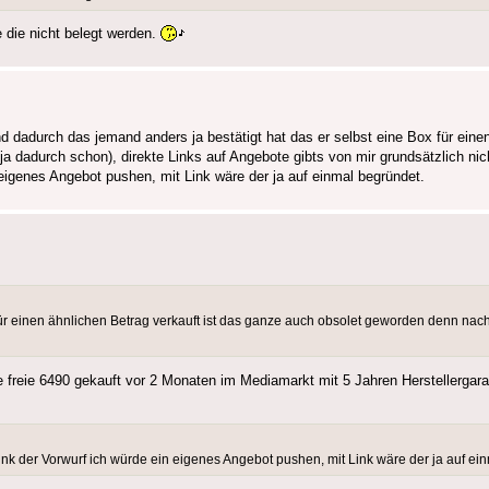
die nicht belegt werden.
dadurch das jemand anders ja bestätigt hat das er selbst eine Box für einen
 dadurch schon), direkte Links auf Angebote gibts von mir grundsätzlich nic
eigenes Angebot pushen, mit Link wäre der ja auf einmal begründet.
für einen ähnlichen Betrag verkauft ist das ganze auch obsolet geworden denn nach
freie 6490 gekauft vor 2 Monaten im Mediamarkt mit 5 Jahren Herstellergarant
nk der Vorwurf ich würde ein eigenes Angebot pushen, mit Link wäre der ja auf ei