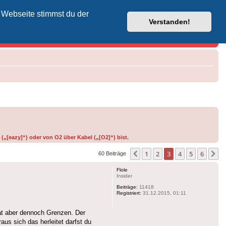
 Webseite stimmst du der
Vodafone-Kabel-Helpdesk
Verstanden!
(„[eazy]“) oder von O2 über Kabel („[O2]“) bist.
1
2
3
4
5
6
Vorherige
N
60 Beiträge
Flole
Insider
Beiträge:
11418
Registriert:
31.12.2015, 01:11
hat aber dennoch Grenzen. Der
s sich das herleitet darfst du