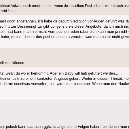
t dieser Antwort noch ernst nehmen wenn du im selben Post erklärst wie einfach es
icht findet.
t doch angefangen, ich habe dir dadurch lediglich vor Augen geführt was du 
 Schritt zur Besserung! Es gibt übrigens viele dieser Angebote, da ich mich n
ellt hat) kann man hier nicht vom pushen reden (aber dich kann man ja nicht
t habe, meine Idee ist das pushen ohne zu verraten was man pusht nicht gew
verlinken können.
tzt weißt du wo er herkommt. Aber ein Baby will halt gefüttert werden......
es keinen Link zu einem konkreten Angebot geben. Weder in diesem Thread,
st du mir sonstwas vorwerfen, das wird nicht passieren. Wenn man den Nachwe
lizei), jedoch kann das dann ggfs. unangenehme Folgen haben, bei denen man 