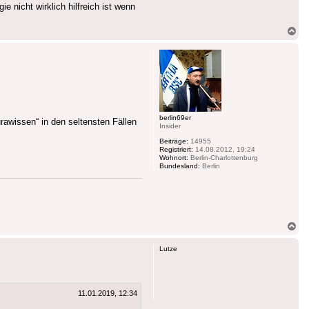
e nicht wirklich hilfreich ist wenn
Na
ob
berlin69er
rawissen“ in den seltensten Fällen
Insider
Beiträge:
14955
Registriert:
14.08.2012, 19:24
Wohnort:
Berlin-Charlottenburg
Bundesland:
Berlin
Na
ob
Lutze
11.01.2019, 12:34