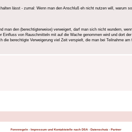
chalten lässt - zumal: Wenn man den Anschluß eh nicht nutzen will, warum so
und man den (berechtigterweise) verweigert, darf man sich nicht wundern, wen
er Einfluss von Rauschmitteln mit auf die Wache genommen wird und dort d
h die berechtigte Verweigerung viel Zeit verspielt, die man bei Teilnahme am fr
Forenregeln
-
Impressum und Kontaktstelle nach DSA
-
Datenschutz
-
Partner