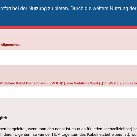
fort bei der Nutzung zu bieten. Durch die weitere Nutzung der
izielles Vodafone-Kabel-Forum
unkt für Kabelkunden von Vodafone - von Kunden für Kunden
d Allgemeines
g
n Vodafone Kabel Deutschland („[VFKD]“), von Vodafone West („[VF West]“), von eazy 
lich.
en hergeleitet, wenn man den nennt ist es auch für jeden nachvollziehbar) 
eren Eigentum so wie der HÜP Eigentum des Kabelnetzbetreibers ist), worau