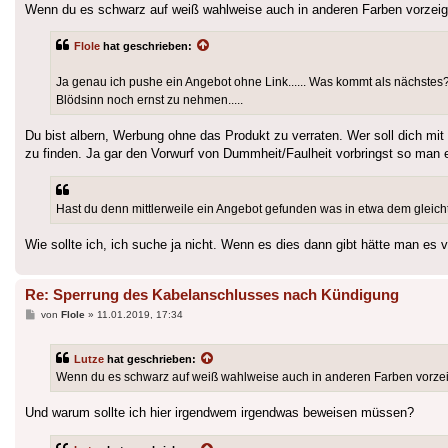
Wenn du es schwarz auf weiß wahlweise auch in anderen Farben vorzeig
Flole
hat geschrieben:
Ja genau ich pushe ein Angebot ohne Link...... Was kommt als nächstes?
Blödsinn noch ernst zu nehmen.....
Du bist albern, Werbung ohne das Produkt zu verraten. Wer soll dich mit
zu finden. Ja gar den Vorwurf von Dummheit/Faulheit vorbringst so man es
Hast du denn mittlerweile ein Angebot gefunden was in etwa dem gleic
Wie sollte ich, ich suche ja nicht. Wenn es dies dann gibt hätte man es 
Re: Sperrung des Kabelanschlusses nach Kündigung
Beitrag
von
Flole
»
11.01.2019, 17:34
Lutze
hat geschrieben:
Wenn du es schwarz auf weiß wahlweise auch in anderen Farben vorzei
Und warum sollte ich hier irgendwem irgendwas beweisen müssen?