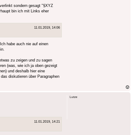
 verlinkt sondern gesagt "§XYZ
aupt bin ich mit Links eher
11.01.2019, 14:06
Ich habe auch nie auf einen
in.
 etwas zu zeigen und zu sagen
ren (was, wie ich ja oben gezeigt
en) und deshalb hier eine
t das diskutieren über Paragraphen
Na
ob
Lutze
11.01.2019, 14:21