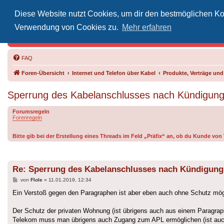
Diese Website nutzt Cookies, um dir den bestmöglichen Kom
Inoff
Verwendung von Cookies zu.
Mehr erfahren
Der Treffp
FAQ
Foren-Übersicht
Internet und Telefon über Kabel
Produkte, Verträge un
Sperrung des Kabelanschlusses nach Kündigun
Forumsregeln
Forenregeln
Bitte gib bei der Erstellung eines Threads im Feld „Präfix“ an, ob du Kunde vo
Re: Sperrung des Kabelanschlusses nach Kündigung
Beitrag
von
Flole
»
11.01.2019, 12:34
Ein Verstoß gegen den Paragraphen ist aber eben auch ohne Schutz mög
Der Schutz der privaten Wohnung (ist übrigens auch aus einem Paragraph
Telekom muss man übrigens auch Zugang zum APL ermöglichen (ist auch d