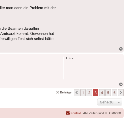
llte man dann ein Problem mit der
n die Beamten daraufhin
er Amtsarzt kommt. Gewonnen hat
eiwilligen Test sich selbst hätte
Na
ob
Lutze
Na
ob
1
2
3
4
5
6
Vorherige
N
60 Beiträge
Gehe zu
Kontakt
Alle Zeiten sind
UTC+02:00