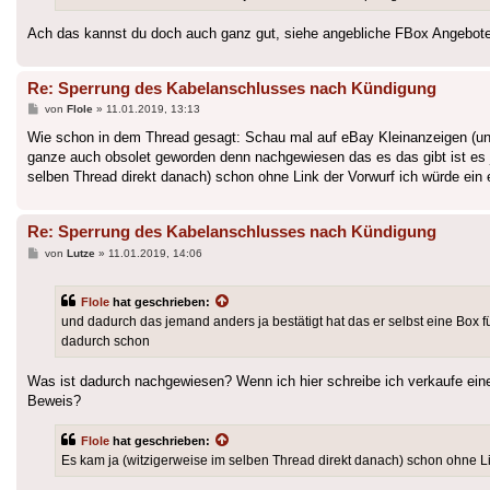
Ach das kannst du doch auch ganz gut, siehe angebliche FBox Angebote 
Re: Sperrung des Kabelanschlusses nach Kündigung
Beitrag
von
Flole
»
11.01.2019, 13:13
Wie schon in dem Thread gesagt: Schau mal auf eBay Kleinanzeigen (und 
ganze auch obsolet geworden denn nachgewiesen das es das gibt ist es ja
selben Thread direkt danach) schon ohne Link der Vorwurf ich würde ein 
Re: Sperrung des Kabelanschlusses nach Kündigung
Beitrag
von
Lutze
»
11.01.2019, 14:06
Flole
hat geschrieben:
und dadurch das jemand anders ja bestätigt hat das er selbst eine Box 
dadurch schon
Was ist dadurch nachgewiesen? Wenn ich hier schreibe ich verkaufe eine 
Beweis?
Flole
hat geschrieben:
Es kam ja (witzigerweise im selben Thread direkt danach) schon ohne Li