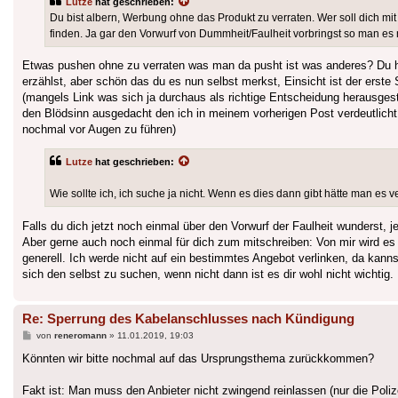
Lutze
hat geschrieben:
Du bist albern, Werbung ohne das Produkt zu verraten. Wer soll dich mi
finden. Ja gar den Vorwurf von Dummheit/Faulheit vorbringst so man es n
Etwas pushen ohne zu verraten was man da pusht ist was anderes? Du has
erzählst, aber schön das du es nun selbst merkst, Einsicht ist der erste
(mangels Link was sich ja durchaus als richtige Entscheidung herausgest
den Blödsinn ausgedacht den ich in meinem vorherigen Post verdeutlich
nochmal vor Augen zu führen)
Lutze
hat geschrieben:
Wie sollte ich, ich suche ja nicht. Wenn es dies dann gibt hätte man es 
Falls du dich jetzt noch einmal über den Vorwurf der Faulheit wunderst, je
Aber gerne auch noch einmal für dich zum mitschreiben: Von mir wird 
generell. Ich werde nicht auf ein bestimmtes Angebot verlinken, da kann
sich den selbst zu suchen, wenn nicht dann ist es dir wohl nicht wichtig.
Re: Sperrung des Kabelanschlusses nach Kündigung
Beitrag
von
reneromann
»
11.01.2019, 19:03
Könnten wir bitte nochmal auf das Ursprungsthema zurückkommen?
Fakt ist: Man muss den Anbieter nicht zwingend reinlassen (nur die Po