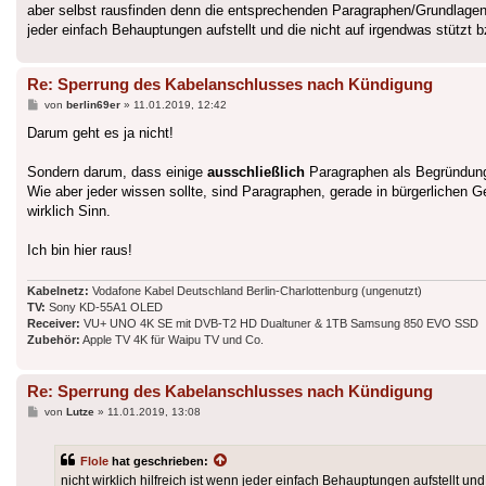
aber selbst rausfinden denn die entsprechenden Paragraphen/Grundlagen ver
jeder einfach Behauptungen aufstellt und die nicht auf irgendwas stützt b
Re: Sperrung des Kabelanschlusses nach Kündigung
Beitrag
von
berlin69er
»
11.01.2019, 12:42
Darum geht es ja nicht!
Sondern darum, dass einige
ausschließlich
Paragraphen als Begründung 
Wie aber jeder wissen sollte, sind Paragraphen, gerade in bürgerlichen G
wirklich Sinn.
Ich bin hier raus!
Kabelnetz:
Vodafone Kabel Deutschland Berlin-Charlottenburg (ungenutzt)
TV:
Sony KD-55A1 OLED
Receiver:
VU+ UNO 4K SE mit DVB-T2 HD Dualtuner & 1TB Samsung 850 EVO SSD
Zubehör:
Apple TV 4K für Waipu TV und Co.
Re: Sperrung des Kabelanschlusses nach Kündigung
Beitrag
von
Lutze
»
11.01.2019, 13:08
Flole
hat geschrieben:
nicht wirklich hilfreich ist wenn jeder einfach Behauptungen aufstellt und