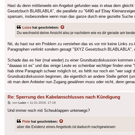
Hast du denn mittlerweile ein Angebot gefunden was in etwa dem gleicht
Gesetzbuch BLABLABLA", die parallele zu "6490 auf Ebay Kleinanzeigen" 
sparsam, insbesondere wenn man das ganze durch eine gezielte Suche s
Lutze
hat geschrieben:
Du wechselst deine Ansicht also je nachdem wie es dir gerade am beste
Nö, du hast nur ein Problem zu verstehen das es vor mir keine Links zu
Paragraphen verlinkt sondern gesagt "§XYZ Gesetzbuch BLABLABLA", die
Schade das es hier (mal wieder) zu einer Grundsatzdiskussion kommen m
"daaaaa ist es" und das einige Leute es scheinbar wichtiger finden eine 
hab ohne Paragraph schwer möglich ist, es fehlt nur noch ein "wer sag
Grundsatzdiskussion beginnen, die eigentlich an andere Stelle gehört (un
ob man dem Anbieter nun Zugang gewähren muss oder nicht, denn genau 
Re: Sperrung des Kabelanschlusses nach Kündigung
Beitrag
von
Lutze
»
11.01.2019, 17:19
Und immer noch mit Scheuklappen unterwegs?
Flole
hat geschrieben:
aber die Existenz eines Angebots ist dadurch nachgewiesen