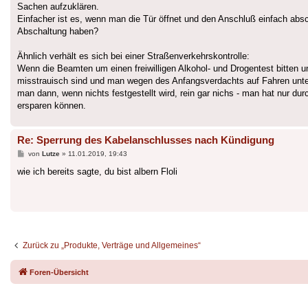
Sachen aufzuklären.
Einfacher ist es, wenn man die Tür öffnet und den Anschluß einfach abs
Abschaltung haben?
Ähnlich verhält es sich bei einer Straßenverkehrskontrolle:
Wenn die Beamten um einen freiwilligen Alkohol- und Drogentest bitten 
misstrauisch sind und man wegen des Anfangsverdachts auf Fahren unt
man dann, wenn nichts festgestellt wird, rein gar nichs - man hat nur durc
ersparen können.
Re: Sperrung des Kabelanschlusses nach Kündigung
Beitrag
von
Lutze
»
11.01.2019, 19:43
wie ich bereits sagte, du bist albern Floli
Zurück zu „Produkte, Verträge und Allgemeines“
Foren-Übersicht