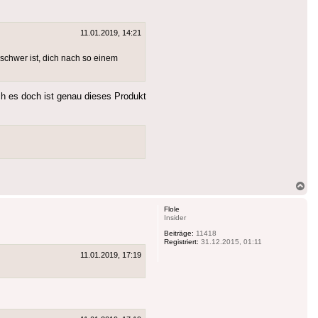
11.01.2019, 14:21
schwer ist, dich nach so einem
ch es doch ist genau dieses Produkt
Na
ob
Flole
Insider
Beiträge:
11418
Registriert:
31.12.2015, 01:11
11.01.2019, 17:19