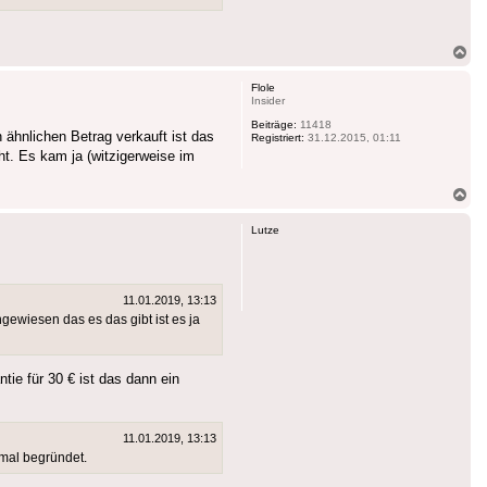
Na
ob
Flole
Insider
Beiträge:
11418
 ähnlichen Betrag verkauft ist das
Registriert:
31.12.2015, 01:11
ht. Es kam ja (witzigerweise im
Na
ob
Lutze
11.01.2019, 13:13
gewiesen das es das gibt ist es ja
ie für 30 € ist das dann ein
11.01.2019, 13:13
nmal begründet.