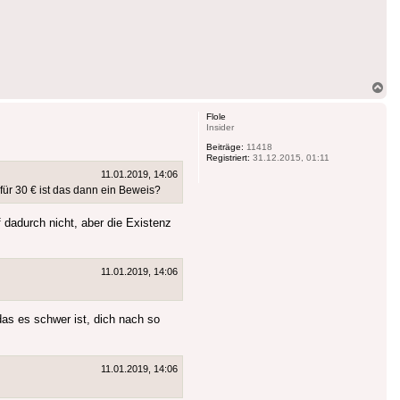
Na
ob
Flole
Insider
Beiträge:
11418
Registriert:
31.12.2015, 01:11
11.01.2019, 14:06
für 30 € ist das dann ein Beweis?
dadurch nicht, aber die Existenz
11.01.2019, 14:06
as es schwer ist, dich nach so
11.01.2019, 14:06