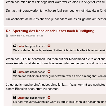
Wenn das mit einem link begründet wäre war es also ein Angebot von dir
Du hast mir vorgeworfen ich wäre zu faul zum suchen, gilt das dann für
Du wechselst deine Ansicht also je nachdem wie es dir gerade am beste
Re: Sperrung des Kabelanschlusses nach Kündigung
Beitrag
von
Flole
»
11.01.2019, 14:21
Lutze
hat geschrieben:
Was ist dadurch nachgewiesen? Wenn ich hier schreibe ich verkaufe eine
Wenn das 2 Leute schreiben und man auf der Mediamarkt Seite ähnliche A
eines Angebots ist dadurch nachgewiesen (darum ging es ja und nicht d
Lutze
hat geschrieben:
Wenn das mit einem link begründet wäre war es also ein Angebot von dir
Ja genau ich pushe ein Angebot ohne Link...... Was kommt als nächstes?
einem Blödsinn noch ernst zu nehmen.....
Lutze
hat geschrieben:
Du hast mir vorgeworfen ich wäre zu faul zum suchen, gilt das dann fü