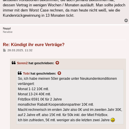
dessen Vertrag in wenigen Wochen / Monaten ausläuft. Man sollte jedoch
immer mit dem Worst Case rechnen, da man heute nicht weiß, wie die
Kundenrückgewinnung in 13 Monaten tickt.
Nappl
Newbie
Re: Kündigt ihr eure Verträge?
Beitrag
28.03.2025, 11:32
Soren2
hat geschrieben:
Tobi
hat geschrieben:
So, ich habe meinen 50er gerade unter Neukundenkonditionen
verlängert:
Monat 1-12 10€ mtl.
Monat 13-24 40€ mtl.
FritzBox 6591 0€ für 2 Jahre
monatlicher Rabatt Kooperationspartner 10€ mtl.
Macht rechnerisch im ersten Jahr also 0€ und im zweiten Jahr 30€,
auf 2 Jahre eff. also 15€ mtl. für 50k inkl. der Miet FritzBox.
Ich bin zufrieden, 5€ mtl. weniger als die letzten zwei Jahre