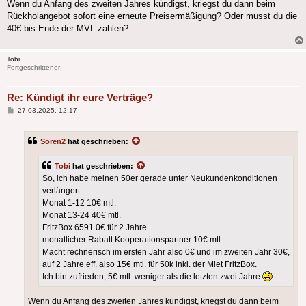
Wenn du Anfang des zweiten Jahres kündigst, kriegst du dann beim
Rückholangebot sofort eine erneute Preisermäßigung? Oder musst du die
40€ bis Ende der MVL zahlen?
Tobi
Fortgeschrittener
Re: Kündigt ihr eure Verträge?
Beitrag
27.03.2025, 12:17
Soren2
hat geschrieben:
Tobi
hat geschrieben:
So, ich habe meinen 50er gerade unter Neukundenkonditionen
verlängert:
Monat 1-12 10€ mtl.
Monat 13-24 40€ mtl.
FritzBox 6591 0€ für 2 Jahre
monatlicher Rabatt Kooperationspartner 10€ mtl.
Macht rechnerisch im ersten Jahr also 0€ und im zweiten Jahr 30€,
auf 2 Jahre eff. also 15€ mtl. für 50k inkl. der Miet FritzBox.
Ich bin zufrieden, 5€ mtl. weniger als die letzten zwei Jahre
Wenn du Anfang des zweiten Jahres kündigst, kriegst du dann beim