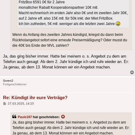
FritzBox 6591 0€ für 2 Jahre
monatlicher Rabatt Kooperationspartner 10€ mtl.
Macht rechnerisch im ersten Jahr also 0€ und im zweiten Jahr 30€,
auf 2 Jahre eff. also 15€ mtl. für 50k inkl. der Miet FritzBox.
Ich bin zufrieden, 5€ mtl. weniger als die letzten zwei Jahre
Wenn du Anfang des zweiten Jahres kündigst, kriegst du dann beim
Rückholangebot sofort eine erneute Preisermäßigung? Oder musst du
die 40€ bis Ende der MVL zahlen?
Ja, das ging bisher immer. Hatte bei meinem o. s. Angebot zu dem am
Telefon auch gesagt: Ab dem 2. Jahr kündige ich und rufe wieder an. Er:
Ja genau, ab dem 13. Monat können wir ein Angebot machen.
Soren2
Fortgeschrittener
Re: Kündigt ihr eure Verträge?
Beitrag
27.03.2025, 14:25
Paule187
hat geschrieben:
Ja, das ging bisher immer. Hatte bei meinem o. s. Angebot zu dem am
Telefon auch gesagt: Ab dem 2. Jahr kündige ich und rufe wieder an. Er:
Ja genau, ab dem 13. Monat können wir ein Angebot machen.