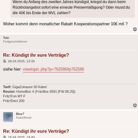
Wenn du Anfang des zweiten Jahres kündigst, kriegst du dann beim
Rückholangebot sofort eine erneute Preisermäßigung? Oder musst du
die 40€ bis Ende der MVL zahlen?
Woher kommt denn monatlicher Rabatt Kooperationspartner 10€ mtl ?
Tobi
Fortgeschrittener
Re: Kündigt ihr eure Verträge?
Beitrag
28.03.2025, 13:33
siehe hier:
viewtopic.php?p=762586#p762586
Tarif:
GigaZuhause 50 Kabel
Router:
HomeBox 4 (FritzBox 6591 [FW 08.25])
Fritz!Fon MT-F
Fritz!Dect 200
Blue7
Kabelfreak
Re: Kündigt ihr eure Verträge?
Beitrag
16.04.2025, 19:40