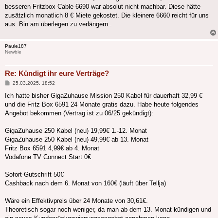
besseren Fritzbox Cable 6690 war absolut nicht machbar. Diese hätte
zusätzlich monatlich 8 € Miete gekostet. Die kleinere 6660 reicht für uns
aus. Bin am überlegen zu verlängern..
Paule187
Newbie
Re: Kündigt ihr eure Verträge?
Beitrag
25.03.2025, 18:52
Ich hatte bisher GigaZuhause Mission 250 Kabel für dauerhaft 32,99 €
und die Fritz Box 6591 24 Monate gratis dazu. Habe heute folgendes
Angebot bekommen (Vertrag ist zu 06/25 gekündigt):
GigaZuhause 250 Kabel (neu) 19,99€ 1.-12. Monat
GigaZuhause 250 Kabel (neu) 49,99€ ab 13. Monat
Fritz Box 6591 4,99€ ab 4. Monat
Vodafone TV Connect Start 0€
Sofort-Gutschrift 50€
Cashback nach dem 6. Monat von 160€ (läuft über Tellja)
Wäre ein Effektivpreis über 24 Monate von 30,61€.
Theoretisch sogar noch weniger, da man ab dem 13. Monat kündigen und