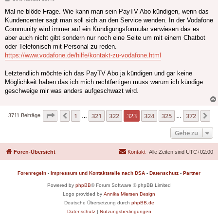
Mal ne blöde Frage. Wie kann man sein PayTV Abo kündigen, wenn das
Kundencenter sagt man soll sich an den Service wenden. In der Vodafone
Community wird immer auf ein Kündigungsformular verwiesen das es
aber auch nicht gibt sondern nur noch eine Seite um mit einem Chatbot
oder Telefonisch mit Personal zu reden.
https://www.vodafone.de/hilfe/kontakt-zu-vodafone.html
Letztendlich möchte ich das PayTV Abo ja kündigen und gar keine
Möglichkeit haben das ich mich rechtfertigen muss warum ich kündige
geschweige mir was anders aufgeschwazt wird.
Seite
323
von
372
1
321
322
323
324
325
372
Vorherige
N
3711 Beiträge
…
…
Gehe zu
Foren-Übersicht
Kontakt
Alle Zeiten sind
UTC+02:00
Forenregeln
-
Impressum und Kontaktstelle nach DSA
-
Datenschutz
-
Partner
Powered by
phpBB
® Forum Software © phpBB Limited
Logo provided by
Annika Miersen Design
Deutsche Übersetzung durch
phpBB.de
Datenschutz
|
Nutzungsbedingungen