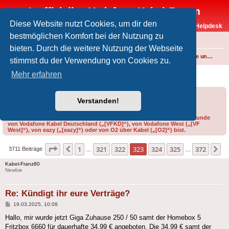
Inoffizielles Vodafone-Kabel-Forum
Diese Website nutzt Cookies, um dir den
Vodafone-Kabel-Helpdesk
bestmöglichen Komfort bei der Nutzung zu
FAQ
bieten. Durch die weitere Nutzung der Webseite
Foren-Übersicht
Internet und Telefon über Kabel
Produkte, Verträge und Allgemeines
stimmst du der Verwendung von Cookies zu.
Kündigt ihr eure Verträge?
Mehr erfahren
Forumsregeln
Forenregeln
Verstanden!
Bitte gib bei der Erstellung eines Threads im Feld „Präfix“ an, ob du Kunde
von Vodafone Kabel Deutschland („[VFKD]“), von Vodafone West („[VF
West]“), von eazy („[eazy]“) oder von O2 über Kabel („[O2]“) bist.
Seite
323
von
372
1
321
322
323
324
325
372
Vorherige
N
3711 Beiträge
…
…
Kabel-Franz80
Newbie
Re: Kündigt ihr eure Verträge?
Beitrag
19.03.2025, 10:08
Hallo, mir wurde jetzt Giga Zuhause 250 / 50 samt der Homebox 5
Fritzbox 6660 für dauerhafte 34,99 € angeboten. Die 34,99 € samt der