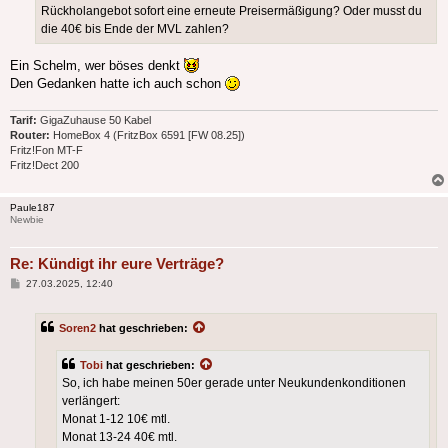
Rückholangebot sofort eine erneute Preisermäßigung? Oder musst du
die 40€ bis Ende der MVL zahlen?
Ein Schelm, wer böses denkt
Den Gedanken hatte ich auch schon
Tarif:
GigaZuhause 50 Kabel
Router:
HomeBox 4 (FritzBox 6591 [FW 08.25])
Fritz!Fon MT-F
Fritz!Dect 200
Paule187
Newbie
Re: Kündigt ihr eure Verträge?
Beitrag
27.03.2025, 12:40
Soren2
hat geschrieben:
Tobi
hat geschrieben:
So, ich habe meinen 50er gerade unter Neukundenkonditionen
verlängert:
Monat 1-12 10€ mtl.
Monat 13-24 40€ mtl.