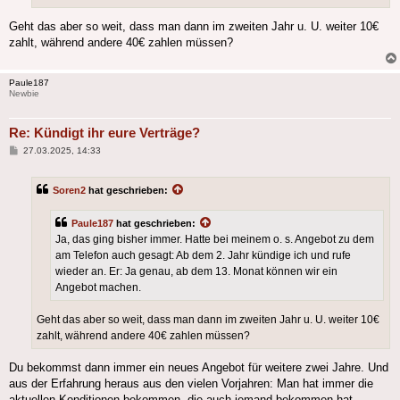
Geht das aber so weit, dass man dann im zweiten Jahr u. U. weiter 10€
zahlt, während andere 40€ zahlen müssen?
Paule187
Newbie
Re: Kündigt ihr eure Verträge?
Beitrag
27.03.2025, 14:33
Soren2
hat geschrieben:
Paule187
hat geschrieben:
Ja, das ging bisher immer. Hatte bei meinem o. s. Angebot zu dem
am Telefon auch gesagt: Ab dem 2. Jahr kündige ich und rufe
wieder an. Er: Ja genau, ab dem 13. Monat können wir ein
Angebot machen.
Geht das aber so weit, dass man dann im zweiten Jahr u. U. weiter 10€
zahlt, während andere 40€ zahlen müssen?
Du bekommst dann immer ein neues Angebot für weitere zwei Jahre. Und
aus der Erfahrung heraus aus den vielen Vorjahren: Man hat immer die
aktuellen Konditionen bekommen, die auch jemand bekommen hat,