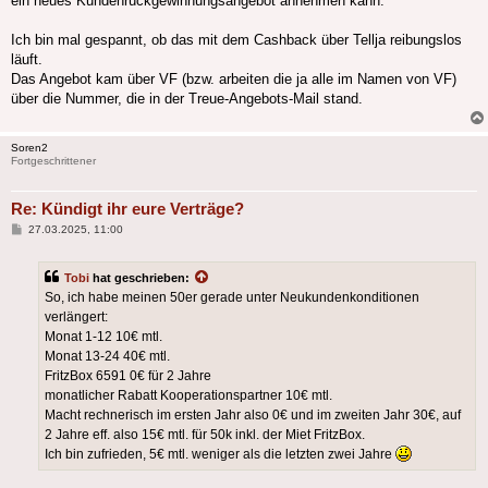
ein neues Kundenrückgewinnungsangebot annehmen kann.
Ich bin mal gespannt, ob das mit dem Cashback über Tellja reibungslos
läuft.
Das Angebot kam über VF (bzw. arbeiten die ja alle im Namen von VF)
über die Nummer, die in der Treue-Angebots-Mail stand.
Soren2
Fortgeschrittener
Re: Kündigt ihr eure Verträge?
Beitrag
27.03.2025, 11:00
Tobi
hat geschrieben:
So, ich habe meinen 50er gerade unter Neukundenkonditionen
verlängert:
Monat 1-12 10€ mtl.
Monat 13-24 40€ mtl.
FritzBox 6591 0€ für 2 Jahre
monatlicher Rabatt Kooperationspartner 10€ mtl.
Macht rechnerisch im ersten Jahr also 0€ und im zweiten Jahr 30€, auf
2 Jahre eff. also 15€ mtl. für 50k inkl. der Miet FritzBox.
Ich bin zufrieden, 5€ mtl. weniger als die letzten zwei Jahre