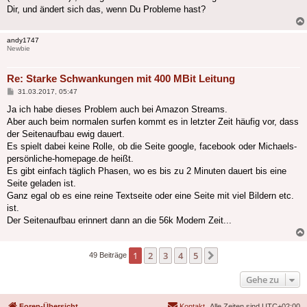
Dir, und ändert sich das, wenn Du Probleme hast?
andy1747
Newbie
Re: Starke Schwankungen mit 400 MBit Leitung
Beitrag
31.03.2017, 05:47
Ja ich habe dieses Problem auch bei Amazon Streams.
Aber auch beim normalen surfen kommt es in letzter Zeit häufig vor, dass
der Seitenaufbau ewig dauert.
Es spielt dabei keine Rolle, ob die Seite google, facebook oder Michaels-
persönliche-homepage.de heißt.
Es gibt einfach täglich Phasen, wo es bis zu 2 Minuten dauert bis eine
Seite geladen ist.
Ganz egal ob es eine reine Textseite oder eine Seite mit viel Bildern etc.
ist.
Der Seitenaufbau erinnert dann an die 56k Modem Zeit...
1
2
3
4
5
Nächste
49 Beiträge
Gehe zu
Foren-Übersicht
Kontakt
Alle Zeiten sind
UTC+02:00