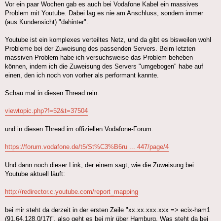
Vor ein paar Wochen gab es auch bei Vodafone Kabel ein massives
Problem mit Youtube. Dabei lag es nie am Anschluss, sondern immer
(aus Kundensicht) "dahinter".
Youtube ist ein komplexes verteiltes Netz, und da gibt es bisweilen wohl
Probleme bei der Zuweisung des passenden Servers. Beim letzten
massiven Problem habe ich versuchsweise das Problem beheben
können, indem ich die Zuweisung des Servers "umgebogen" habe auf
einen, den ich noch von vorher als performant kannte.
Schau mal in diesen Thread rein:
viewtopic.php?f=52&t=37504
und in diesen Thread im offiziellen Vodafone-Forum:
https://forum.vodafone.de/t5/St%C3%B6ru ... 447/page/4
Und dann noch dieser Link, der einem sagt, wie die Zuweisung bei
Youtube aktuell läuft:
http://redirector.c.youtube.com/report_mapping
bei mir steht da derzeit in der ersten Zeile "xx.xx.xxx.xxx => ecix-ham1
(91.64.128.0/17)", also geht es bei mir über Hamburg. Was steht da bei