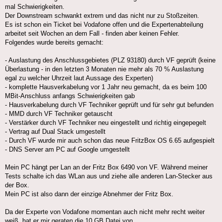
mal Schwierigkeiten.
Der Downstream schwankt extrem und das nicht nur zu Stoßzeiten.
Es ist schon ein Ticket bei Vodafone offen und die Expertenabteilung
arbeitet seit Wochen an dem Fall - finden aber keinen Fehler.
Folgendes wurde bereits gemacht:
- Auslastung des Anschlussgebietes (PLZ 93180) durch VF geprüft (keine
Überlastung - in den letzten 3 Monaten nie mehr als 70 % Auslastung
egal zu welcher Uhrzeit laut Aussage des Experten)
- komplette Hausverkabelung vor 1 Jahr neu gemacht, da es beim 100
MBit-Anschluss anfangs Schwierigkeiten gab
- Hausverkabelung durch VF Techniker geprüft und für sehr gut befunden
- MMD durch VF Techniker getauscht
- Verstärker durch VF Techniker neu eingestellt und richtig eingepegelt
- Vertrag auf Dual Stack umgestellt
- Durch VF wurde mir auch schon das neue FritzBox OS 6.65 aufgespielt
- DNS Server am PC auf Google umgestellt
Mein PC hängt per Lan an der Fritz Box 6490 von VF. Während meiner
Tests schalte ich das WLan aus und ziehe alle anderen Lan-Stecker aus
der Box.
Mein PC ist also dann der einzige Abnehmer der Fritz Box.
Da der Experte von Vodafone momentan auch nicht mehr recht weiter
weiß, hat er mir geraten die 10 GB Datei von