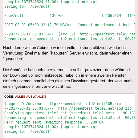
Length: 1073741824 (1,0G) [application/zip]

Saving to: ‘/dev/null’

/dev/null            10%[=>                  ] 106,67M   115KB
2017-03-31 05:03:33 (1,79 MB/s) - Connection closed at byte 11
--2017-03-31 05:03:34--  (try: 2)  http://speedtest.tele2.net/
Connecting to speedtest.tele2.net (speedtest.tele2.net)|90.130
HTTP request sent, awaiting response... 206 Partial Content

Nach dem zweiten Abbruch war die volle Leistung plötzlich wieder da.
Length: 1073741824 (1,0G), 961892978 (917M) remaining [applica
Saving to: ‘/dev/null’

Vermutung: Zwei mal den "kaputten" Server erwischt, dann wieder einen
"gesunden".
/dev/null            18%[++>                 ] 189,44M   181KB
Die Abbrüche habe ich aber vermutlich selbst provoziert, denn während
2017-03-31 05:04:41 (1,24 MB/s) - Connection closed at byte 19
der Download vor sich hinkrebste, habe ich in einem zweiten Fenster
--2017-03-31 05:04:43--  (try: 3)  http://speedtest.tele2.net/
einfach nochmal parallel den gleichen Download gestartet, der wohl auch
Connecting to speedtest.tele2.net (speedtest.tele2.net)|90.130
einen "gesunden" Server erwischt hat:
HTTP request sent, awaiting response... 206 Partial Content

Length: 1073741824 (1,0G), 875097798 (835M) remaining [applica
CODE:
ALLES AUSWÄHLEN
Saving to: ‘/dev/null’

$ wget -O /dev/null http://speedtest.tele2.net/1GB.zip

/dev/null           100%[+++================>]   1,00G  24,3MB
--2017-03-31 05:03:07--  http://speedtest.tele2.net/1GB.zip

Resolving speedtest.tele2.net (speedtest.tele2.net)... 90.130.
Connecting to speedtest.tele2.net (speedtest.tele2.net)|90.130
HTTP request sent, awaiting response... 200 OK

Length: 1073741824 (1,0G) [application/zip]

Saving to: ‘/dev/null’
