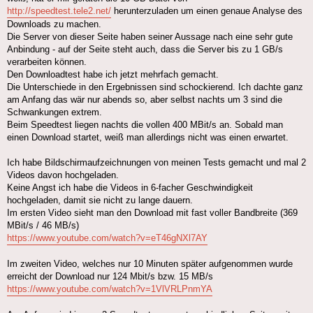
http://speedtest.tele2.net/
herunterzuladen um einen genaue Analyse des
Downloads zu machen.
Die Server von dieser Seite haben seiner Aussage nach eine sehr gute
Anbindung - auf der Seite steht auch, dass die Server bis zu 1 GB/s
verarbeiten können.
Den Downloadtest habe ich jetzt mehrfach gemacht.
Die Unterschiede in den Ergebnissen sind schockierend. Ich dachte ganz
am Anfang das wär nur abends so, aber selbst nachts um 3 sind die
Schwankungen extrem.
Beim Speedtest liegen nachts die vollen 400 MBit/s an. Sobald man
einen Download startet, weiß man allerdings nicht was einen erwartet.
Ich habe Bildschirmaufzeichnungen von meinen Tests gemacht und mal 2
Videos davon hochgeladen.
Keine Angst ich habe die Videos in 6-facher Geschwindigkeit
hochgeladen, damit sie nicht zu lange dauern.
Im ersten Video sieht man den Download mit fast voller Bandbreite (369
MBit/s / 46 MB/s)
https://www.youtube.com/watch?v=eT46gNXl7AY
Im zweiten Video, welches nur 10 Minuten später aufgenommen wurde
erreicht der Download nur 124 Mbit/s bzw. 15 MB/s
https://www.youtube.com/watch?v=1VlVRLPnmYA