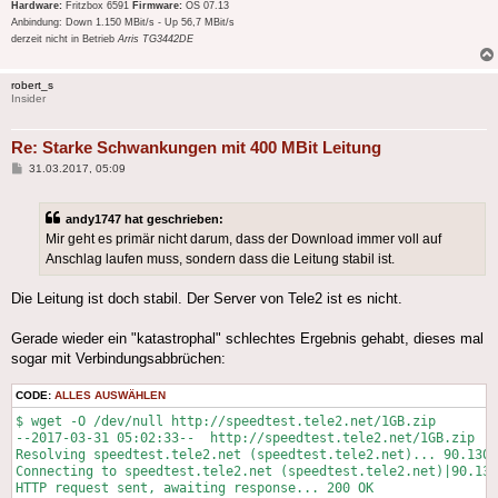
Hardware:
Fritzbox 6591
Firmware:
OS 07.13
Anbindung: Down 1.150 MBit/s - Up 56,7 MBit/s
derzeit nicht in Betrieb
Arris TG3442DE
robert_s
Insider
Re: Starke Schwankungen mit 400 MBit Leitung
Beitrag
31.03.2017, 05:09
andy1747 hat geschrieben:
Mir geht es primär nicht darum, dass der Download immer voll auf
Anschlag laufen muss, sondern dass die Leitung stabil ist.
Die Leitung ist doch stabil. Der Server von Tele2 ist es nicht.
Gerade wieder ein "katastrophal" schlechtes Ergebnis gehabt, dieses mal
sogar mit Verbindungsabbrüchen:
CODE:
ALLES AUSWÄHLEN
$ wget -O /dev/null http://speedtest.tele2.net/1GB.zip

--2017-03-31 05:02:33--  http://speedtest.tele2.net/1GB.zip

Resolving speedtest.tele2.net (speedtest.tele2.net)... 90.130.
Connecting to speedtest.tele2.net (speedtest.tele2.net)|90.130
HTTP request sent, awaiting response... 200 OK
