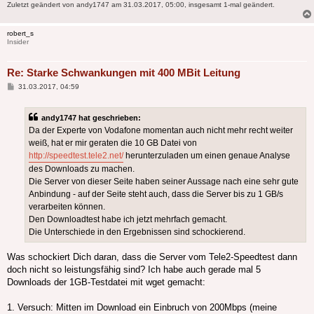
Zuletzt geändert von
andy1747
am 31.03.2017, 05:00, insgesamt 1-mal geändert.
robert_s
Insider
Re: Starke Schwankungen mit 400 MBit Leitung
Beitrag
31.03.2017, 04:59
andy1747 hat geschrieben:
Da der Experte von Vodafone momentan auch nicht mehr recht weiter
weiß, hat er mir geraten die 10 GB Datei von
http://speedtest.tele2.net/
herunterzuladen um einen genaue Analyse
des Downloads zu machen.
Die Server von dieser Seite haben seiner Aussage nach eine sehr gute
Anbindung - auf der Seite steht auch, dass die Server bis zu 1 GB/s
verarbeiten können.
Den Downloadtest habe ich jetzt mehrfach gemacht.
Die Unterschiede in den Ergebnissen sind schockierend.
Was schockiert Dich daran, dass die Server vom Tele2-Speedtest dann
doch nicht so leistungsfähig sind? Ich habe auch gerade mal 5
Downloads der 1GB-Testdatei mit wget gemacht:
1. Versuch: Mitten im Download ein Einbruch von 200Mbps (meine