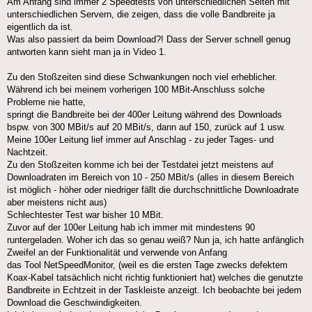
Am Anfang sind immer 2 Speedtests von unterschiedlichen Seiten mit
unterschiedlichen Servern, die zeigen, dass die volle Bandbreite ja
eigentlich da ist.
Was also passiert da beim Download?! Dass der Server schnell genug
antworten kann sieht man ja in Video 1.
Zu den Stoßzeiten sind diese Schwankungen noch viel erheblicher.
Während ich bei meinem vorherigen 100 MBit-Anschluss solche
Probleme nie hatte,
springt die Bandbreite bei der 400er Leitung während des Downloads
bspw. von 300 MBit/s auf 20 MBit/s, dann auf 150, zurück auf 1 usw.
Meine 100er Leitung lief immer auf Anschlag - zu jeder Tages- und
Nachtzeit.
Zu den Stoßzeiten komme ich bei der Testdatei jetzt meistens auf
Downloadraten im Bereich von 10 - 250 MBit/s (alles in diesem Bereich
ist möglich - höher oder niedriger fällt die durchschnittliche Downloadrate
aber meistens nicht aus)
Schlechtester Test war bisher 10 MBit.
Zuvor auf der 100er Leitung hab ich immer mit mindestens 90
runtergeladen. Woher ich das so genau weiß? Nun ja, ich hatte anfänglich
Zweifel an der Funktionalität und verwende von Anfang
das Tool NetSpeedMonitor, (weil es die ersten Tage zwecks defektem
Koax-Kabel tatsächlich nicht richtig funktioniert hat) welches die genutzte
Bandbreite in Echtzeit in der Taskleiste anzeigt. Ich beobachte bei jedem
Download die Geschwindigkeiten.