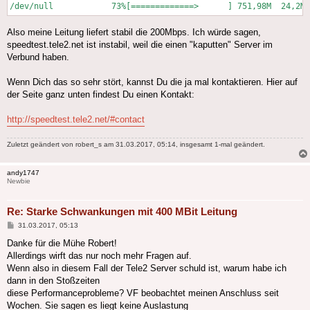
Also meine Leitung liefert stabil die 200Mbps. Ich würde sagen,
speedtest.tele2.net ist instabil, weil die einen "kaputten" Server im
Verbund haben.
Wenn Dich das so sehr stört, kannst Du die ja mal kontaktieren. Hier auf
der Seite ganz unten findest Du einen Kontakt:
http://speedtest.tele2.net/#contact
Zuletzt geändert von
robert_s
am 31.03.2017, 05:14, insgesamt 1-mal geändert.
andy1747
Newbie
Re: Starke Schwankungen mit 400 MBit Leitung
Beitrag
31.03.2017, 05:13
Danke für die Mühe Robert!
Allerdings wirft das nur noch mehr Fragen auf.
Wenn also in diesem Fall der Tele2 Server schuld ist, warum habe ich
dann in den Stoßzeiten
diese Performanceprobleme? VF beobachtet meinen Anschluss seit
Wochen. Sie sagen es liegt keine Auslastung