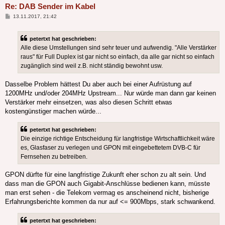
Re: DAB Sender im Kabel
Beitrag
13.11.2017, 21:42
petertxt hat geschrieben:
Alle diese Umstellungen sind sehr teuer und aufwendig. "Alle Verstärker
raus" für Full Duplex ist gar nicht so einfach, da alle gar nicht so einfach
zugänglich sind weil z.B. nicht ständig bewohnt usw.
Dasselbe Problem hättest Du aber auch bei einer Aufrüstung auf
1200MHz und/oder 204MHz Upstream... Nur würde man dann gar keinen
Verstärker mehr einsetzen, was also diesen Schritt etwas
kostengünstiger machen würde...
petertxt hat geschrieben:
Die einzige richtige Entscheidung für langfristige Wirtschaftlichkeit wäre
es, Glasfaser zu verlegen und GPON mit eingebettetem DVB-C für
Fernsehen zu betreiben.
GPON dürfte für eine langfristige Zukunft eher schon zu alt sein. Und
dass man die GPON auch Gigabit-Anschlüsse bedienen kann, müsste
man erst sehen - die Telekom vermag es anscheinend nicht, bisherige
Erfahrungsberichte kommen da nur auf <= 900Mbps, stark schwankend.
petertxt hat geschrieben: