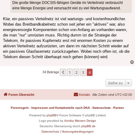
Die große Menge DOCSIS-fähigen Geräte im Verteilnetz verbraucht
eine Menge Energie und verursacht viel zu viel Wartungsaufwand.
Klar, ein passives Verteilnetz ist viel wartungs- und kostenfreundlicher.
Wobei das Breitbandkabelnetz schon seit jeher ein "aktives" war, also
energieversorgte Komponenten schon von Anfang an vorhanden waren,
die man "nur" umrüsten muss. Richtig dumm ist die Strategie der
Telekom, ihr passives Kupfernetz erst mit enormen Kosten zu einem
aktiven Verteilnetz aufzurüsten, um dann im nächsten Schritt wieder auf
ein passives Glasfasernetz zurückzugehen. Wobei noch offen ist, ob die
Telekom diesen Schritt überhaupt noch gehen (können) wird.
1
2
3
4
Vorherige
34 Beiträge
Gehe zu
Foren-Übersicht
Kontakt
Alle Zeiten sind
UTC+02:00
Forenregeln
-
Impressum und Kontaktstelle nach DSA
-
Datenschutz
-
Partner
Powered by
phpBB
® Forum Software © phpBB Limited
Logo provided by
Annika Miersen Design
Deutsche Übersetzung durch
phpBB.de
Datenschutz
|
Nutzungsbedingungen