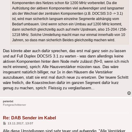
Komponenten des Netzes schon für 1200 MHz vorbereitet. Da die
Aufrüstung der aktiven Komponenten viel aufwendiger und langsamer
als der Wechsel der zentralen Komponenten (z.B. DOCSIS 3.0 -> 3.1)
ist, wird man sicherlich langsam einzelne Segmente abhängig vom
Bedarf umbauen. Und wenn schon ein Umbau auf 1200 MHz kommt,
dann sicherlich gleichzeitig auch auf mehr Upstream, also 15-204 / 258-
1218 MHz. Solche Umstellung macht man nur einmal innerhalb von 10
Jahren, so dass man sicherlich Beides gleichzeitig machen wird.
Das könnte aber auch dafür sprechen, das erst mal ganz sein zu lassen
und auf Full Duplex DOCSIS 3.1 zu warten - was dann allerdings keine
aktiven Komponenten hinter dem Node mehr zulässt (N+0, wenn ich mich
recht erinnere), sprich: Alle Hausverstärker müssten raus. Das wäre
insgesamt natürlich billiger, nur 1x in den Häusern die Verstärker
auszubauen, statt sie erst mal durch neue zu ersetzen. Der teuere Schritt
wäre freilich, die Koaxstrecken dafür im ganzen Segment dafür kurz
genug zu machen, sprich: Fleissig zu verglasfasern...
petertxt
Fortgeschrittener
Re: DAB Sender im Kabel
Beitrag
13.11.2017, 13:07
Alle diese Umstellungen sind sehr teuer und aufwendig. "Alle Verstärker