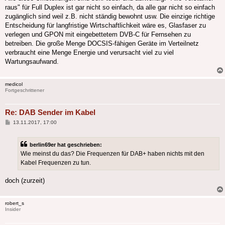
raus" für Full Duplex ist gar nicht so einfach, da alle gar nicht so einfach
zugänglich sind weil z.B. nicht ständig bewohnt usw. Die einzige richtige
Entscheidung für langfristige Wirtschaftlichkeit wäre es, Glasfaser zu
verlegen und GPON mit eingebettetem DVB-C für Fernsehen zu
betreiben. Die große Menge DOCSIS-fähigen Geräte im Verteilnetz
verbraucht eine Menge Energie und verursacht viel zu viel
Wartungsaufwand.
medicol
Fortgeschrittener
Re: DAB Sender im Kabel
Beitrag
13.11.2017, 17:00
berlin69er hat geschrieben:
Wie meinst du das? Die Frequenzen für DAB+ haben nichts mit den
Kabel Frequenzen zu tun.
doch (zurzeit)
robert_s
Insider