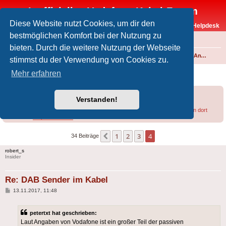
Inoffizielles Vodafone-Kabel-Forum
Diese Website nutzt Cookies, um dir den
Vodafone-Kabel-Helpdesk
bestmöglichen Komfort bei der Nutzung zu
FAQ
bieten. Durch die weitere Nutzung der Webseite
Foren-Übersicht
Fernsehen und Radio über Kabel
Kabelanschluss und Vodafone Basic TV
Analoges Angebot
stimmst du der Verwendung von Cookies zu.
DAB Sender im Kabel
Mehr erfahren
Forumsregeln
Forenregeln
Verstanden!
Bei Empfangsproblemen lohnt sich u.U. ein
Blick in diesen Thread
bzw. in den dort
verlinkten
Helpdesk-Artikel
.
1
2
3
4
Vorherige
34 Beiträge
robert_s
Insider
Re: DAB Sender im Kabel
Beitrag
13.11.2017, 11:48
petertxt hat geschrieben:
Laut Angaben von Vodafone ist ein großer Teil der passiven