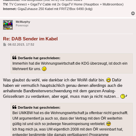
TV:
TV Connect + GigaTV Cable mit 2x GigaTV Home (Hauptbox + Multiroombox)
Internet:
GigaZuhause 250 Kabel mit FRITZ!Box 6490 (kdg)
McMurphy
Forenopi
Re: DAB Sender im Kabel
Beitrag
08.02.2015, 17:52
DerSarde hat geschrieben:
Immerhin hat die Wohnungswirtschaft die KDG überzeugt, ist doch ein
Mehrwert für uns.
Was glaubst du wohl, wie dankbar ich der WoWi dafür bin.
Dafür
haben wir vermutlich hauptsächlich genau denen allerdings auch die
anhaltende Bandbreitenverschwendung mit dem ganzen Analog-
Grisselkram zu verdanken, aber egal, muss man ja nicht nutzen...
DerSarde hat geschrieben:
Bei UMKBW hat es die Wohnungswirtschaft ja offenbar nicht geschafft.
UM argumentiert ja auch so, dass der Vertrag mit den ÖR weiterhin
gültig ist und sich so jedwege Neueinspeisung verbietet.
Ich frag mich ja, was UM eigentlich 2008 mit den ÖR vereinbart hat,
entweder
bestimmte
(die damals verfügbaren) Programme