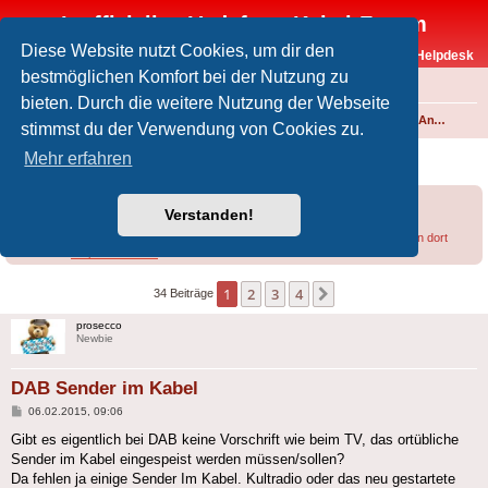
Inoffizielles Vodafone-Kabel-Forum
Diese Website nutzt Cookies, um dir den
Vodafone-Kabel-Helpdesk
bestmöglichen Komfort bei der Nutzung zu
FAQ
bieten. Durch die weitere Nutzung der Webseite
Foren-Übersicht
Fernsehen und Radio über Kabel
Kabelanschluss und Vodafone Basic TV
Analoges Angebot
stimmst du der Verwendung von Cookies zu.
DAB Sender im Kabel
Mehr erfahren
Forumsregeln
Forenregeln
Verstanden!
Bei Empfangsproblemen lohnt sich u.U. ein
Blick in diesen Thread
bzw. in den dort
verlinkten
Helpdesk-Artikel
.
1
2
3
4
Nächste
34 Beiträge
prosecco
Newbie
DAB Sender im Kabel
Beitrag
06.02.2015, 09:06
Gibt es eigentlich bei DAB keine Vorschrift wie beim TV, das ortübliche
Sender im Kabel eingespeist werden müssen/sollen?
Da fehlen ja einige Sender Im Kabel. Kultradio oder das neu gestartete