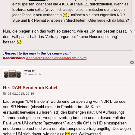
einzuspeisen, oder aber die 4 KCC-Kanäle 1:1 durchzuleiten. Wenn es
letzteres sein sollte (wovon ich ausgehe, sonst müssten sie ja wegen
jeder Tonspur neu verhandeln
), müssten sie aber eigentlich NDR
Blue und BR Heimat einspeisen (durchleiten). Oder liege ich da falsch?
Nun, die biegen sich das wohl so zurecht, wie es UM am besten passt. In
dem Fall passt halt das Vertragsargument "keine Neueinspeisung"
besser.
„Respect to the man in the ice cream van!“
Kabelhistorie:
Kabelnetz Hannover damals bis heute
.
twen-fm
Ehrenmitglied
Re: DAB Sender im Kabel
Beitrag
08.02.2015, 22:36
Laut einigen "UM Insidern" würde eine Einspeisung von NDR Blue oder
von BR Heimat (obwohl dieser in Frankfurt im UM Kabel
erstaunlicherweise zu hören ist!) den bisherigen (laut UM Auffassung)
"immer noch gültigen" Einspeisevertrag brechen und in diesen Fall der
Fälle wäre UM defacto "gezwungen" auch die Öffis in HD einzuspeisen
und dementsprechend wäre der alte Einspeisevertrag ungültig. Deswegen
scheut UM sich davor, wie der >>>
das Weihwasser!