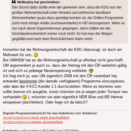
McMurphy hat geschrieben:
Der Grund dafür dürfte eher der gewesen sein, dass die KDG von der
großen Wohnwirtschaft unter Hinweis auf zahlreiche kündbare
Wohneinheiten quasi dazu genötigt worden ist, die Dritten Programme
(und noch einige relativ zuschauerstarke) in HD einzuspeisen. Wäre es
nur nach deren Eigeninteresse gegangen, dann hätten wir die
höchstwahrscheinlich immer noch nicht. So hat man die Wogen
geglättet und nach dem Rest kräht kein Hahn mehr.
Immerhin hat die Wohnungswirtschaft die KDG überzeugt, ist doch ein
Mehrwert für uns.
Bei UMKBW hat es die Wohnungswirtschaft ja offenbar nicht geschafft.
UM argumentiert ja auch so, dass der Vertrag mit den ÖR weiterhin gültig
ist und sich so jedwege Neueinspeisung verbietet.
Ich frag mich ja, was UM eigentlich 2008 mit den ÖR vereinbart hat,
entweder
bestimmte
(die damals verfügbaren) Programme einzuspeisen,
oder aber die 4 KCC-Kanäle 1:1 durchzuleiten. Wenn es letzteres sein
sollte (wovon ich ausgehe, sonst müssten sie ja wegen jeder Tonspur neu
verhandeln
), müssten sie aber eigentlich NDR Blue und BR Heimat
einspeisen (durchleiten). Oder liege ich da falsch?
Digitale Programmübersicht für das Kabelnetz von Vodafone:
Senderumbelegung
noch nicht durchgeführt
Senderumbelegung
bereits durchgeführt
Kabelnetz:
voll ausgebaut (862 MHz) mit 1000 Mbit/s