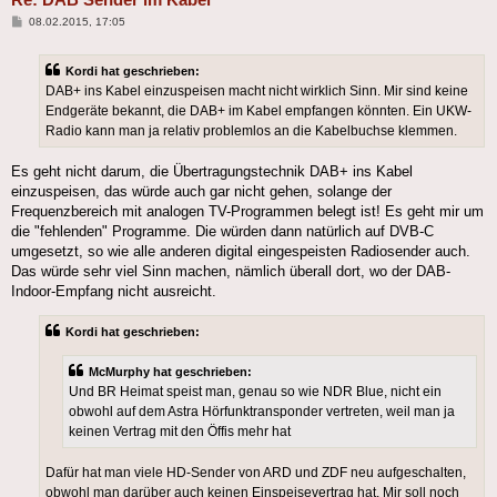
Beitrag
08.02.2015, 17:05
Kordi hat geschrieben:
DAB+ ins Kabel einzuspeisen macht nicht wirklich Sinn. Mir sind keine
Endgeräte bekannt, die DAB+ im Kabel empfangen könnten. Ein UKW-
Radio kann man ja relativ problemlos an die Kabelbuchse klemmen.
Es geht nicht darum, die Übertragungstechnik DAB+ ins Kabel
einzuspeisen, das würde auch gar nicht gehen, solange der
Frequenzbereich mit analogen TV-Programmen belegt ist! Es geht mir um
die "fehlenden" Programme. Die würden dann natürlich auf DVB-C
umgesetzt, so wie alle anderen digital eingespeisten Radiosender auch.
Das würde sehr viel Sinn machen, nämlich überall dort, wo der DAB-
Indoor-Empfang nicht ausreicht.
Kordi hat geschrieben:
McMurphy hat geschrieben:
Und BR Heimat speist man, genau so wie NDR Blue, nicht ein
obwohl auf dem Astra Hörfunktransponder vertreten, weil man ja
keinen Vertrag mit den Öffis mehr hat
Dafür hat man viele HD-Sender von ARD und ZDF neu aufgeschalten,
obwohl man darüber auch keinen Einspeisevertrag hat. Mir soll noch