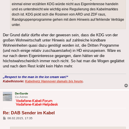
einmal einer erzählen KDG würde nicht aus Eigeninteresse handeln
und es unterstreicht wie wichtig eine Regulierung des Kabelmarktes
doch ist. KDG pickt sich die Rosinen von ARD und ZDF raus,
Randgruppenprogramme gehen mit dem Hinweis auf fehlende Verträge
unter.
Der Grund dafür dürfte eher der gewesen sein, dass die KDG von der
großen Wohnwirtschaft unter Hinweis auf zahlreiche kündbare
Wohneinheiten quasi dazu genötigt worden ist, die Dritten Programme
(und noch einige relativ zuschauerstarke) in HD einzuspeisen. Wäre es
nur nach deren Eigeninteresse gegangen, dann hätten wir die
höchstwahrscheinlich immer noch nicht. So hat man die Wogen geglättet
und nach dem Rest kräht kein Hahn mehr.
„Respect to the man in the ice cream van!“
Kabelhistorie:
Kabelnetz Hannover damals bis heute
.
DerSarde
Co-Admin
Re: DAB Sender im Kabel
Beitrag
08.02.2015, 17:35