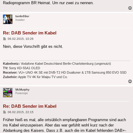
Radioprogramm BR Heimat. Um nur zwei zu nennen.
berlin69er
Insider
Re: DAB Sender im Kabel
Beitrag
06.02.2015, 10:26
Nein, diese Vorschrift gibt es nicht.
Kabelnetz:
Vodafone Kabel Deutschland Berlin-Charlottenburg (ungenutzt)
TV:
Sony KD-55A1 OLED
Receiver:
VU+ UNO 4K SE mit DVB-T2 HD Dualtuner & 1TB Samsung 850 EVO SSD
Zubehör:
Apple TV 4K für Waipu TV und Co.
McMurphy
Forenopi
Re: DAB Sender im Kabel
Beitrag
06.02.2015, 22:15
Früher hieß es mal, alle ortsüblich empfangbaren Programme sind auch
ins Kabel einzuspeisen. Aber das war gefühlt wohl kurz nach der
Abdankung des Kaisers. Dass z.B. auch die im Kabel fehlenden DAB+-