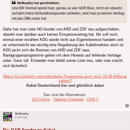
McMurphy hat geschrieben:
Und BR Heimat speist man, genau so wie NDR Blue, nicht ein obwohl
auf dem Astra Hörfunktransponder vertreten, weil man ja keinen Vertrag
mit den Öffis mehr hat
Dafür hat man viele HD-Sender von ARD und ZDF neu aufgeschalten,
obwohl man darüber auch keinen Einspeisevertrag hat. Mir soll noch
einmal einer erzählen KDG würde nicht aus Eigeninteresse handeln und
es unterstreicht wie wichtig eine Regulierung des Kabelmarktes doch ist.
KDG pickt sich die Rosinen von ARD und ZDF raus,
Randgruppenprogramme gehen mit dem Hinweis auf fehlende Verträge
unter. Ganz toll. Entweder man bleibt seiner Linie treu, oder man macht
sich lächerlich.
Wieso für künstlich verschlechterte Programme auch noch 18.99 €/Monat
zahlen?
Kabel Deutschland frei und glücklich dabei
Das sind die Alternativen:
SES-Astra
-
Telekom Entertain
-
DVB-T
McMurphy
Forenopi
Re: DAB Sender im Kabel