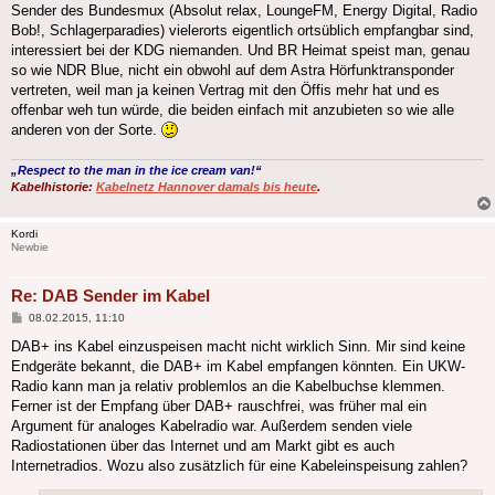
Sender des Bundesmux (Absolut relax, LoungeFM, Energy Digital, Radio
Bob!, Schlagerparadies) vielerorts eigentlich ortsüblich empfangbar sind,
interessiert bei der KDG niemanden. Und BR Heimat speist man, genau
so wie NDR Blue, nicht ein obwohl auf dem Astra Hörfunktransponder
vertreten, weil man ja keinen Vertrag mit den Öffis mehr hat und es
offenbar weh tun würde, die beiden einfach mit anzubieten so wie alle
anderen von der Sorte.
„Respect to the man in the ice cream van!“
Kabelhistorie:
Kabelnetz Hannover damals bis heute
.
Kordi
Newbie
Re: DAB Sender im Kabel
Beitrag
08.02.2015, 11:10
DAB+ ins Kabel einzuspeisen macht nicht wirklich Sinn. Mir sind keine
Endgeräte bekannt, die DAB+ im Kabel empfangen könnten. Ein UKW-
Radio kann man ja relativ problemlos an die Kabelbuchse klemmen.
Ferner ist der Empfang über DAB+ rauschfrei, was früher mal ein
Argument für analoges Kabelradio war. Außerdem senden viele
Radiostationen über das Internet und am Markt gibt es auch
Internetradios. Wozu also zusätzlich für eine Kabeleinspeisung zahlen?