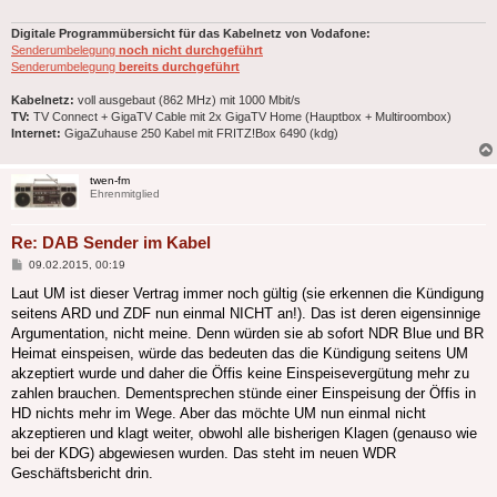
Digitale Programmübersicht für das Kabelnetz von Vodafone:
Senderumbelegung
noch nicht durchgeführt
Senderumbelegung
bereits durchgeführt
Kabelnetz:
voll ausgebaut (862 MHz) mit 1000 Mbit/s
TV:
TV Connect + GigaTV Cable mit 2x GigaTV Home (Hauptbox + Multiroombox)
Internet:
GigaZuhause 250 Kabel mit FRITZ!Box 6490 (kdg)
twen-fm
Ehrenmitglied
Re: DAB Sender im Kabel
Beitrag
09.02.2015, 00:19
Laut UM ist dieser Vertrag immer noch gültig (sie erkennen die Kündigung
seitens ARD und ZDF nun einmal NICHT an!). Das ist deren eigensinnige
Argumentation, nicht meine. Denn würden sie ab sofort NDR Blue und BR
Heimat einspeisen, würde das bedeuten das die Kündigung seitens UM
akzeptiert wurde und daher die Öffis keine Einspeisevergütung mehr zu
zahlen brauchen. Dementsprechen stünde einer Einspeisung der Öffis in
HD nichts mehr im Wege. Aber das möchte UM nun einmal nicht
akzeptieren und klagt weiter, obwohl alle bisherigen Klagen (genauso wie
bei der KDG) abgewiesen wurden. Das steht im neuen WDR
Geschäftsbericht drin.