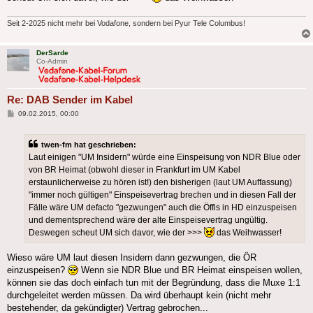
Seit 2-2025 nicht mehr bei Vodafone, sondern bei Pyur Tele Columbus!
DerSarde
Co-Admin
Re: DAB Sender im Kabel
Beitrag
09.02.2015, 00:00
twen-fm hat geschrieben:
Laut einigen "UM Insidern" würde eine Einspeisung von NDR Blue oder
von BR Heimat (obwohl dieser in Frankfurt im UM Kabel
erstaunlicherweise zu hören ist!) den bisherigen (laut UM Auffassung)
"immer noch gültigen" Einspeisevertrag brechen und in diesen Fall der
Fälle wäre UM defacto "gezwungen" auch die Öffis in HD einzuspeisen
und dementsprechend wäre der alte Einspeisevertrag ungültig.
Deswegen scheut UM sich davor, wie der >>>
das Weihwasser!
Wieso wäre UM laut diesen Insidern dann gezwungen, die ÖR
einzuspeisen?
Wenn sie NDR Blue und BR Heimat einspeisen wollen,
können sie das doch einfach tun mit der Begründung, dass die Muxe 1:1
durchgeleitet werden müssen. Da wird überhaupt kein (nicht mehr
bestehender, da gekündigter) Vertrag gebrochen...