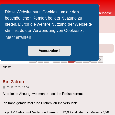
Inoffizielles Vodafone-Kabel-Forum
Diese Website nutzt Cookies, um dir den
Vodafone-Kabel-Helpdesk
bestmöglichen Komfort bei der Nutzung zu
FAQ
bieten. Durch die weitere Nutzung der Webseite
Foren-Übersicht
Offtopic
Medien
stimmst du der Verwendung von Cookies zu.
Zattoo
Mehr erfahren
Forumsregeln
Forenregeln
Verstanden!
Seite
14
von
17
1
12
13
14
15
16
17
Vorherige
Nächst
168 Beiträge
…
Kurt W
Re: Zattoo
Beitrag
03.12.2023, 17:00
Also keine Ahnung, wie man auf solche Preise kommt.
Ich habe gerade mal eine Probebuchung versucht:
Giga TV Cable, mit Vodafone Premium, 12,98 € ab dem 7. Monat 27,98