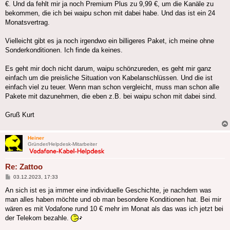
€. Und da fehlt mir ja noch Premium Plus zu 9,99 €, um die Kanäle zu
bekommen, die ich bei waipu schon mit dabei habe. Und das ist ein 24
Monatsvertrag.
Vielleicht gibt es ja noch irgendwo ein billigeres Paket, ich meine ohne
Sonderkonditionen. Ich finde da keines.
Es geht mir doch nicht darum, waipu schönzureden, es geht mir ganz
einfach um die preisliche Situation von Kabelanschlüssen. Und die ist
einfach viel zu teuer. Wenn man schon vergleicht, muss man schon alle
Pakete mit dazunehmen, die eben z.B. bei waipu schon mit dabei sind.
Gruß Kurt
Heiner
Gründer/Helpdesk-Mitarbeiter
Re: Zattoo
Beitrag
03.12.2023, 17:33
An sich ist es ja immer eine individuelle Geschichte, je nachdem was
man alles haben möchte und ob man besondere Konditionen hat. Bei mir
wären es mit Vodafone rund 10 € mehr im Monat als das was ich jetzt bei
der Telekom bezahle.