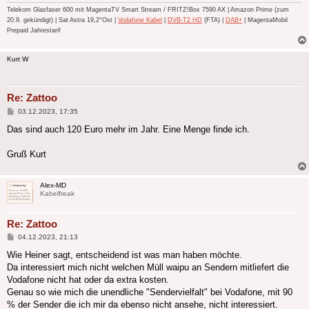
Telekom Glasfaser 600 mit MagentaTV Smart Stream / FRITZ!Box 7590 AX | Amazon Prime (zum
20.9. gekündigt) | Sat Astra 19,2°Ost |
Vodafone Kabel
|
DVB-T2 HD
(FTA) |
DAB+
| MagentaMobil
Prepaid Jahrestarif
Kurt W
Re: Zattoo
Beitrag
03.12.2023, 17:35
Das sind auch 120 Euro mehr im Jahr. Eine Menge finde ich.
Gruß Kurt
Alex-MD
Kabelfreak
Re: Zattoo
Beitrag
04.12.2023, 21:13
Wie Heiner sagt, entscheidend ist was man haben möchte.
Da interessiert mich nicht welchen Müll waipu an Sendern mitliefert die
Vodafone nicht hat oder da extra kosten.
Genau so wie mich die unendliche "Sendervielfalt" bei Vodafone, mit 90
% der Sender die ich mir da ebenso nicht ansehe, nicht interessiert.