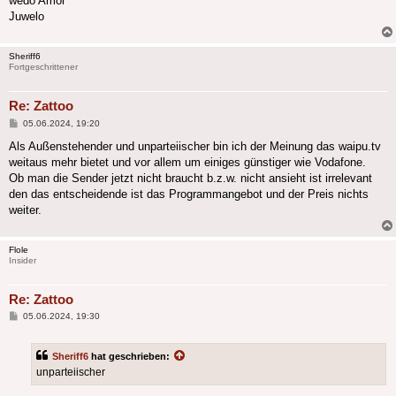
wedo Amor
Juwelo
Sheriff6
Fortgeschrittener
Re: Zattoo
Beitrag
05.06.2024, 19:20
Als Außenstehender und unparteiischer bin ich der Meinung das waipu.tv
weitaus mehr bietet und vor allem um einiges günstiger wie Vodafone.
Ob man die Sender jetzt nicht braucht b.z.w. nicht ansieht ist irrelevant
den das entscheidende ist das Programmangebot und der Preis nichts
weiter.
Flole
Insider
Re: Zattoo
Beitrag
05.06.2024, 19:30
Sheriff6
hat geschrieben:
unparteiischer