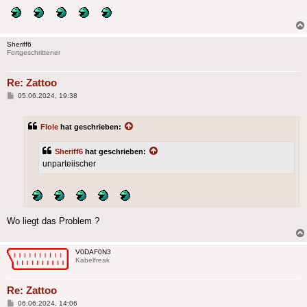
Sheriff6
Fortgeschrittener
Re: Zattoo
Beitrag
05.06.2024, 19:38
Flole
hat geschrieben:
Sheriff6
hat geschrieben:
unparteiischer
Wo liegt das Problem ?
V0DAF0N3
Kabelfreak
Re: Zattoo
Beitrag
06.06.2024, 14:06