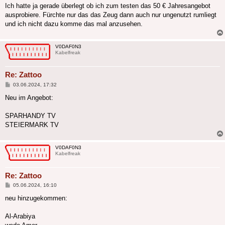
Ich hatte ja gerade überlegt ob ich zum testen das 50 € Jahresangebot
ausprobiere. Fürchte nur das das Zeug dann auch nur ungenutzt rumliegt
und ich nicht dazu komme das mal anzusehen.
V0DAF0N3
Kabelfreak
Re: Zattoo
Beitrag
03.06.2024, 17:32
Neu im Angebot:
SPARHANDY TV
STEIERMARK TV
V0DAF0N3
Kabelfreak
Re: Zattoo
Beitrag
05.06.2024, 16:10
neu hinzugekommen:
Al-Arabiya