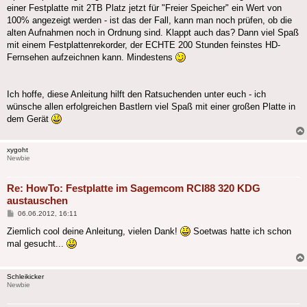
einer Festplatte mit 2TB Platz jetzt für "Freier Speicher" ein Wert von
100% angezeigt werden - ist das der Fall, kann man noch prüfen, ob die
alten Aufnahmen noch in Ordnung sind. Klappt auch das? Dann viel Spaß
mit einem Festplattenrekorder, der ECHTE 200 Stunden feinstes HD-
Fernsehen aufzeichnen kann. Mindestens
Ich hoffe, diese Anleitung hilft den Ratsuchenden unter euch - ich
wünsche allen erfolgreichen Bastlern viel Spaß mit einer großen Platte in
dem Gerät
xygoht
Newbie
Re: HowTo: Festplatte im Sagemcom RCI88 320 KDG
austauschen
Beitrag
06.06.2012, 16:11
Ziemlich cool deine Anleitung, vielen Dank!
Soetwas hatte ich schon
mal gesucht...
Schleikicker
Newbie