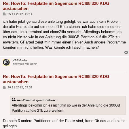
Re: HowTo: Festplatte im Sagemcom RCI88 320 KDG
austauschen
Beitrag
25.11.2012, 19:14
ich habe jetzt genau diese anleitung gefolgt. es war auch kein Problem
die alte Festplatte auf die neue 2TB zu clonen. ich habe dies einerseits
über das Linux terminal und cloneZilla versucht. Allerdings bekomm ich
es nicht hin so wie in der Anleitung die 300GB Partition auf die 2Tb zu
erweitern. GParted zeigt mir immer einen Fehler. Auch andere Programme
konnten mir nicht helfen. Was könnte ich falsch machen?
VBE-Berlin
ehemals MB-Berlin
Re: HowTo: Festplatte im Sagemcom RCI88 320 KDG
austauschen
Beitrag
26.11.2012, 07:31
neu11mi hat geschrieben:
Allerdings bekomm ich es nicht hin so wie in der Anleitung die 300GB
Partition auf die 2Tb zu erweitern.
Da noch 3 andere Partitionen auf der Platte sind, kann Dir das auch nicht
gelingen.