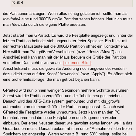
fdisk -l
die Partitionen anzeigen. Wenn alles richtig gelaufen ist, sollte man als
/dev/sda4 eine rund 300GB große Partition sehen können. Natürlich muss
man /dev/sda durch die eigene Platte ersetzen.
Jetzt startet man GParted. Es wird die Festplatte angezeigt und hinter der
letzten Partition befindet sich ungenutzter freier Speicher. Ein Klick mit
der rechten Maustaste auf die 300GB Partition öffnet ein Kontextmenü.
Hier wählt man "Vergrößern/Verschieben" (bzw. "Resize/Move") aus.
Anschließend kann man mit der Maus bequem die Größe der Partition
verstellen. Das sieht etwa so aus:
[ externes Bild ]
.
Anschließend muss die gewählte Änderung noch angewendet werden -
dazu klickt man auf den Knopf "Anwenden" (bzw. "Apply"). Es öffnet sich
eine Sicherheitsabfrage, die man getrost bejahen kann.
GParted wird nun binnen weniger Sekunden mehrere Schritte ausführen:
Zuerst wird die Partition vergrößert und die Tabelle neu geschrieben.
Danach wird das XFS-Dateisystem gemounted und mit xfs_growfs
automatisch an die neue Größe der Partition angepasst. Danach wird
GParted die Festplatte wieder unmounten. Jetzt kann man den PC
herunterfahren und die neue Festplatte in den Sagemcom wieder
einbauen. Der erste Neustart dauert wie gewohnt etwas länger, weil ja das
Gerät booten muss. Danach bekommt man unter "Aufnahmen" den freien
Speicherplatz angezeigt. Waren vorher z.B. rund 50% belegt, sollte bei