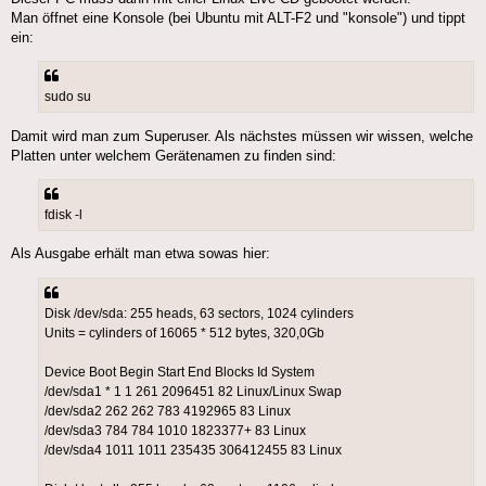
Man öffnet eine Konsole (bei Ubuntu mit ALT-F2 und "konsole") und tippt
ein:
sudo su
Damit wird man zum Superuser. Als nächstes müssen wir wissen, welche
Platten unter welchem Gerätenamen zu finden sind:
fdisk -l
Als Ausgabe erhält man etwa sowas hier:
Disk /dev/sda: 255 heads, 63 sectors, 1024 cylinders
Units = cylinders of 16065 * 512 bytes, 320,0Gb
Device Boot Begin Start End Blocks Id System
/dev/sda1 * 1 1 261 2096451 82 Linux/Linux Swap
/dev/sda2 262 262 783 4192965 83 Linux
/dev/sda3 784 784 1010 1823377+ 83 Linux
/dev/sda4 1011 1011 235435 306412455 83 Linux