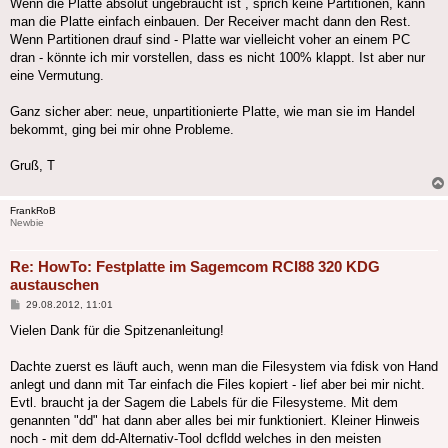
Wenn die Platte absolut ungebraucht ist , sprich keine Partitionen, kann
man die Platte einfach einbauen. Der Receiver macht dann den Rest.
Wenn Partitionen drauf sind - Platte war vielleicht voher an einem PC
dran - könnte ich mir vorstellen, dass es nicht 100% klappt. Ist aber nur
eine Vermutung.
Ganz sicher aber: neue, unpartitionierte Platte, wie man sie im Handel
bekommt, ging bei mir ohne Probleme.
Gruß, T
FrankRoB
Newbie
Re: HowTo: Festplatte im Sagemcom RCI88 320 KDG
austauschen
Beitrag
29.08.2012, 11:01
Vielen Dank für die Spitzenanleitung!
Dachte zuerst es läuft auch, wenn man die Filesystem via fdisk von Hand
anlegt und dann mit Tar einfach die Files kopiert - lief aber bei mir nicht.
Evtl. braucht ja der Sagem die Labels für die Filesysteme. Mit dem
genannten "dd" hat dann aber alles bei mir funktioniert. Kleiner Hinweis
noch - mit dem dd-Alternativ-Tool dcfldd welches in den meisten