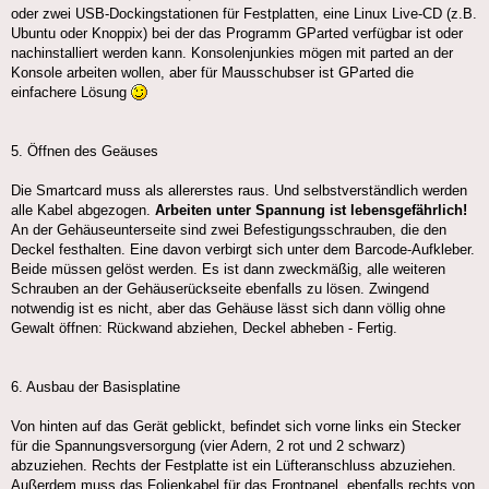
oder zwei USB-Dockingstationen für Festplatten, eine Linux Live-CD (z.B.
Ubuntu oder Knoppix) bei der das Programm GParted verfügbar ist oder
nachinstalliert werden kann. Konsolenjunkies mögen mit parted an der
Konsole arbeiten wollen, aber für Mausschubser ist GParted die
einfachere Lösung
5. Öffnen des Geäuses
Die Smartcard muss als allererstes raus. Und selbstverständlich werden
alle Kabel abgezogen.
Arbeiten unter Spannung ist lebensgefährlich!
An der Gehäuseunterseite sind zwei Befestigungsschrauben, die den
Deckel festhalten. Eine davon verbirgt sich unter dem Barcode-Aufkleber.
Beide müssen gelöst werden. Es ist dann zweckmäßig, alle weiteren
Schrauben an der Gehäuserückseite ebenfalls zu lösen. Zwingend
notwendig ist es nicht, aber das Gehäuse lässt sich dann völlig ohne
Gewalt öffnen: Rückwand abziehen, Deckel abheben - Fertig.
6. Ausbau der Basisplatine
Von hinten auf das Gerät geblickt, befindet sich vorne links ein Stecker
für die Spannungsversorgung (vier Adern, 2 rot und 2 schwarz)
abzuziehen. Rechts der Festplatte ist ein Lüfteranschluss abzuziehen.
Außerdem muss das Folienkabel für das Frontpanel, ebenfalls rechts von