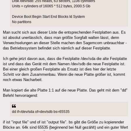
Disk /dev/sdb: 255 heads, 63 sectors, 1106 cylinders
Units = cylinders of 16065 * 512 bytes, 2000.5 Gb
Device Boot Begin Start End Blocks Id System
No partitons
Man sucht sich aus dieser Liste die entsprechenden Festplatten aus. Es
ist absolut unerlässlich, dass man größte Sorgfalt walten lässt, denn
Verwechselungen an dieser Stelle machen den Sagemcom unbrauchbar -
das Betriebssystem befindet sich nämlich auf dieser Festplatte.
Ich gehe jetzt davon aus, dass die Festplatte /dev/sda die alte Festplatte
ist und dass das Gerät mit dem Namen /dev/sdb die neue Festplatte ist.
Bei einer gleich großen Festplatte als Ersatz ist dies hier der letzte
Schritt vor dem Zusammenbau. Wenn die neue Platte größer ist, kommt
noch etwas Nacharbeit.
Man kopiert die alte Platte 1:1 auf die neue Platte. Das geht mit dem "dd"
Befehl hervorragend:
dd if=/dev/sda of=dev/sdb bs=65535
if ist "input file" und of ist "output file". bs gibt die Größe zu kopierender
Blöcke an. 64k sind 65535 (beginnend bei Null gezählt) und ein guter Wert