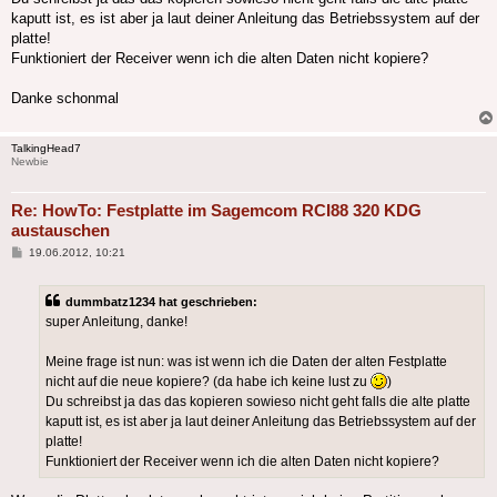
kaputt ist, es ist aber ja laut deiner Anleitung das Betriebssystem auf der
platte!
Funktioniert der Receiver wenn ich die alten Daten nicht kopiere?
Danke schonmal
TalkingHead7
Newbie
Re: HowTo: Festplatte im Sagemcom RCI88 320 KDG
austauschen
Beitrag
19.06.2012, 10:21
dummbatz1234 hat geschrieben:
super Anleitung, danke!
Meine frage ist nun: was ist wenn ich die Daten der alten Festplatte
nicht auf die neue kopiere? (da habe ich keine lust zu
)
Du schreibst ja das das kopieren sowieso nicht geht falls die alte platte
kaputt ist, es ist aber ja laut deiner Anleitung das Betriebssystem auf der
platte!
Funktioniert der Receiver wenn ich die alten Daten nicht kopiere?