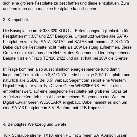
sich eine größere Festplatte zu beschaffen und diese einzubauen. Zum
anderen kann auch mal eine Festplatte kaputt gehen.
3. Kompatibilität
Die Basisplatine im RCI88 320 KDG hat Befestigungsmöglichkeiten für
Festplatten mit 3,5" und 2,5" Baugröße. Unterstützt werden alle SATA-
Festplatten vom Typ SATA, SATA2 und SATA3 mit maximal 2TB Größe.
Dabei darf die Festplatte nicht mehr als 10W Leistung aufnehmen. Diese
Grenze ergibt sich aus dem Netzteil des Sagemcom. Der entsprechende
Baustein ist ein Traco TEN10 2422 und da ist halt bei 10W die Grenze.
In Frage kommen also ausschließlich energiesparende (und damit
langsame) Festplatten in 3,5" Größe, jede beliebige 2,%" Festplatte und
natürlich alle SSDs. Bei 3,5" verbaut Sagemcom selbst eine Western
Digital Festplatte vom Typ Caviar Green WD320EARS. Es ist also
empfehlenswert, auf eine baugleiche Festplatte mit größerer Kapazität
zurückzugreifen. Ich selbst habe in meinem Sagemcom eine Western
Digital Caviar Green WD20EARX eingebaut. Dabei handelt es sich um
eine SATA3 Festplatte in 3,5" Bauform mit 2TB Kapazität.
4. Benötigtes Werkzeug und Geräte
Torx Schraubendreher TX10, einen PC mit 2 freien SATA Anschlüssen