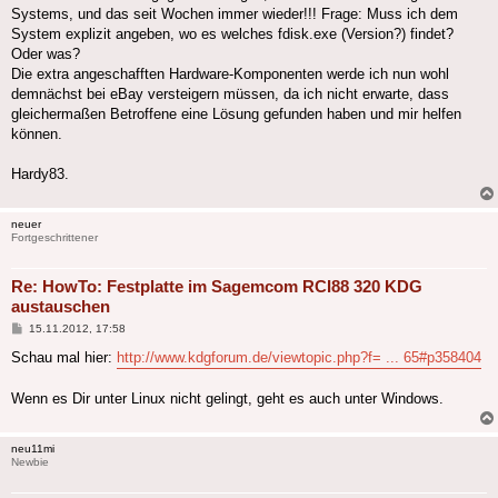
Systems, und das seit Wochen immer wieder!!! Frage: Muss ich dem
System explizit angeben, wo es welches fdisk.exe (Version?) findet?
Oder was?
Die extra angeschafften Hardware-Komponenten werde ich nun wohl
demnächst bei eBay versteigern müssen, da ich nicht erwarte, dass
gleichermaßen Betroffene eine Lösung gefunden haben und mir helfen
können.
Hardy83.
neuer
Fortgeschrittener
Re: HowTo: Festplatte im Sagemcom RCI88 320 KDG
austauschen
Beitrag
15.11.2012, 17:58
Schau mal hier:
http://www.kdgforum.de/viewtopic.php?f= ... 65#p358404
Wenn es Dir unter Linux nicht gelingt, geht es auch unter Windows.
neu11mi
Newbie