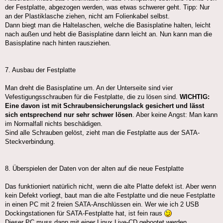
der Festplatte, abgezogen werden, was etwas schwerer geht. Tipp: Nur
an der Plastiklasche ziehen, nicht am Folienkabel selbst.
Dann biegt man die Haltelaschen, welche die Basisplatine halten, leicht
nach außen und hebt die Basisplatine dann leicht an. Nun kann man die
Basisplatine nach hinten rausziehen.
7. Ausbau der Festplatte
Man dreht die Basisplatine um. An der Unterseite sind vier
Vefestigungsschrauben für die Festplatte, die zu lösen sind.
WICHTIG:
Eine davon ist mit Schraubensicherungslack gesichert und lässt
sich entsprechend nur sehr schwer lösen
. Aber keine Angst: Man kann
im Normalfall nichts beschädigen.
Sind alle Schrauben gelöst, zieht man die Festplatte aus der SATA-
Steckverbindung.
8. Überspielen der Daten von der alten auf die neue Festplatte
Das funktioniert natürlich nicht, wenn die alte Platte defekt ist. Aber wenn
kein Defekt vorliegt, baut man die alte Festplatte und die neue Festplatte
in einen PC mit 2 freien SATA-Anschlüssen ein. Wer wie ich 2 USB
Dockingstationen für SATA-Festplatte hat, ist fein raus
Dieser PC muss dann mit einer Linux Live-CD gebootet werden.