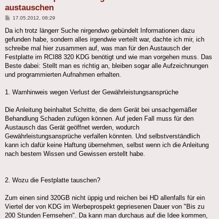
austauschen
Beitrag
17.05.2012, 08:29
Da ich trotz längerr Suche nirgendwo gebündelt Informationen dazu
gefunden habe, sondern alles irgendwie verteilt war, dachte ich mir, ich
schreibe mal hier zusammen auf, was man für den Austausch der
Festplatte im RCI88 320 KDG benötigt und wie man vorgehen muss. Das
Beste dabei: Stellt man es richtig an, bleiben sogar alle Aufzeichnungen
und programmierten Aufnahmen erhalten.
1. Warnhinweis wegen Verlust der Gewährleistungsansprüche
Die Anleitung beinhaltet Schritte, die dem Gerät bei unsachgemäßer
Behandlung Schaden zufügen können. Auf jeden Fall muss für den
Austausch das Gerät geöffnet werden, wodurch
Gewährleistungsansprüche verfallen könnten. Und selbstverständlich
kann ich dafür keine Haftung übernehmen, selbst wenn ich die Anleitung
nach bestem Wissen und Gewissen erstellt habe.
2. Wozu die Festplatte tauschen?
Zum einen sind 320GB nicht üppig und reichen bei HD allenfalls für ein
Viertel der von KDG im Werbeprospekt gepriesenen Dauer von "Bis zu
200 Stunden Fernsehen". Da kann man durchaus auf die Idee kommen,