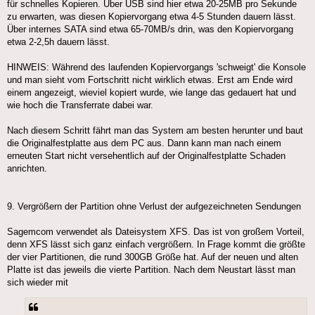
für schnelles Kopieren. Über USB sind hier etwa 20-25MB pro Sekunde
zu erwarten, was diesen Kopiervorgang etwa 4-5 Stunden dauern lässt.
Über internes SATA sind etwa 65-70MB/s drin, was den Kopiervorgang
etwa 2-2,5h dauern lässt.
HINWEIS: Während des laufenden Kopiervorgangs 'schweigt' die Konsole
und man sieht vom Fortschritt nicht wirklich etwas. Erst am Ende wird
einem angezeigt, wieviel kopiert wurde, wie lange das gedauert hat und
wie hoch die Transferrate dabei war.
Nach diesem Schritt fährt man das System am besten herunter und baut
die Originalfestplatte aus dem PC aus. Dann kann man nach einem
erneuten Start nicht versehentlich auf der Originalfestplatte Schaden
anrichten.
9. Vergrößern der Partition ohne Verlust der aufgezeichneten Sendungen
Sagemcom verwendet als Dateisystem XFS. Das ist von großem Vorteil,
denn XFS lässt sich ganz einfach vergrößern. In Frage kommt die größte
der vier Partitionen, die rund 300GB Größe hat. Auf der neuen und alten
Platte ist das jeweils die vierte Partition. Nach dem Neustart lässt man
sich wieder mit