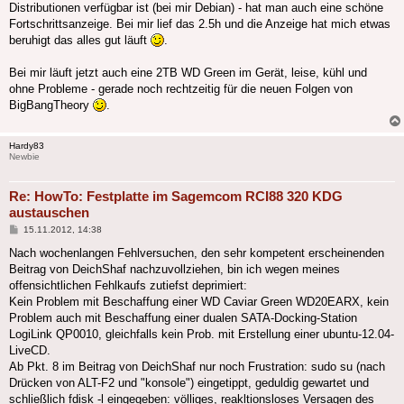
Distributionen verfügbar ist (bei mir Debian) - hat man auch eine schöne
Fortschrittsanzeige. Bei mir lief das 2.5h und die Anzeige hat mich etwas
beruhigt das alles gut läuft
.
Bei mir läuft jetzt auch eine 2TB WD Green im Gerät, leise, kühl und
ohne Probleme - gerade noch rechtzeitig für die neuen Folgen von
BigBangTheory
.
Hardy83
Newbie
Re: HowTo: Festplatte im Sagemcom RCI88 320 KDG
austauschen
Beitrag
15.11.2012, 14:38
Nach wochenlangen Fehlversuchen, den sehr kompetent erscheinenden
Beitrag von DeichShaf nachzuvollziehen, bin ich wegen meines
offensichtlichen Fehlkaufs zutiefst deprimiert:
Kein Problem mit Beschaffung einer WD Caviar Green WD20EARX, kein
Problem auch mit Beschaffung einer dualen SATA-Docking-Station
LogiLink QP0010, gleichfalls kein Prob. mit Erstellung einer ubuntu-12.04-
LiveCD.
Ab Pkt. 8 im Beitrag von DeichShaf nur noch Frustration: sudo su (nach
Drücken von ALT-F2 und "konsole") eingetippt, geduldig gewartet und
schließlich fdisk -l eingegeben: völliges, reakltionsloses Versagen des