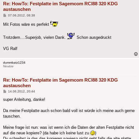
Re: HowTo: Festplatte im Sagemcom RCI88 320 KDG
austauschen
Beitrag
07.06.2012, 08:38
Mit Fotos wäre es perfekt
Trotzdem....Superjob, vielen Dank.
Schon ausgedruckt
VG Ralf
dummbatz1234
Newbie
Re: HowTo: Festplatte im Sagemcom RCI88 320 KDG
austauschen
Beitrag
14.06.2012, 20:44
super Anleitung, danke!
Da meine Festplatte auch schon bald voll ist würde ich meine auch gerne
tauschen.
Meine frage ist nun: was ist wenn ich die Daten der alten Festplatte nicht
auf die neue kopiere? (da habe ich keine lust zu
)
Du schreibst ja das das kopieren sowieso nicht geht falls die alte platte