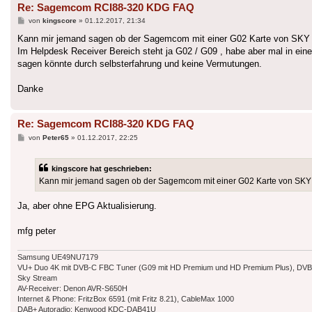
Re: Sagemcom RCI88-320 KDG FAQ
Beitrag
von
kingscore
»
01.12.2017, 21:34
Kann mir jemand sagen ob der Sagemcom mit einer G02 Karte von SKY f
Im Helpdesk Receiver Bereich steht ja G02 / G09 , habe aber mal in ei
sagen könnte durch selbsterfahrung und keine Vermutungen.
Danke
Re: Sagemcom RCI88-320 KDG FAQ
Beitrag
von
Peter65
»
01.12.2017, 22:25
kingscore hat geschrieben:
Kann mir jemand sagen ob der Sagemcom mit einer G02 Karte von SKY f
Ja, aber ohne EPG Aktualisierung.
mfg peter
Samsung UE49NU7179
VU+ Duo 4K mit DVB-C FBC Tuner (G09 mit HD Premium und HD Premium Plus), DVB-T
Sky Stream
AV-Receiver: Denon AVR-S650H
Internet & Phone: FritzBox 6591 (mit Fritz 8.21), CableMax 1000
DAB+ Autoradio: Kenwood KDC-DAB41U