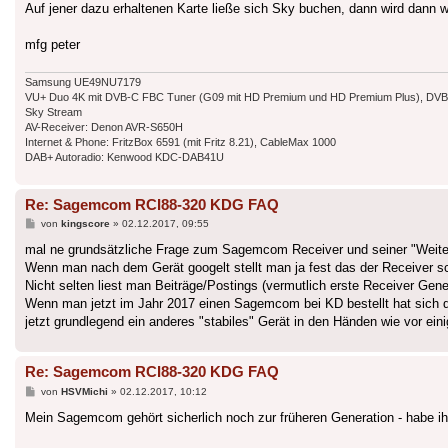
Auf jener dazu erhaltenen Karte ließe sich Sky buchen, dann wird dann 
mfg peter
Samsung UE49NU7179
VU+ Duo 4K mit DVB-C FBC Tuner (G09 mit HD Premium und HD Premium Plus), DVB-T
Sky Stream
AV-Receiver: Denon AVR-S650H
Internet & Phone: FritzBox 6591 (mit Fritz 8.21), CableMax 1000
DAB+ Autoradio: Kenwood KDC-DAB41U
Re: Sagemcom RCI88-320 KDG FAQ
Beitrag
von
kingscore
»
02.12.2017, 09:55
mal ne grundsätzliche Frage zum Sagemcom Receiver und seiner "Weitere
Wenn man nach dem Gerät googelt stellt man ja fest das der Receiver s
Nicht selten liest man Beiträge/Postings (vermutlich erste Receiver Gene
Wenn man jetzt im Jahr 2017 einen Sagemcom bei KD bestellt hat sich da
jetzt grundlegend ein anderes "stabiles" Gerät in den Händen wie vor ei
Re: Sagemcom RCI88-320 KDG FAQ
Beitrag
von
HSVMichi
»
02.12.2017, 10:12
Mein Sagemcom gehört sicherlich noch zur früheren Generation - habe ih