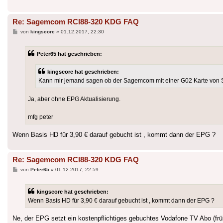
Re: Sagemcom RCI88-320 KDG FAQ
Beitrag
von
kingscore
»
01.12.2017, 22:30
Peter65 hat geschrieben:
kingscore hat geschrieben:
Kann mir jemand sagen ob der Sagemcom mit einer G02 Karte von SK
Ja, aber ohne EPG Aktualisierung.
mfg peter
Wenn Basis HD für 3,90 € darauf gebucht ist , kommt dann der EPG ?
Re: Sagemcom RCI88-320 KDG FAQ
Beitrag
von
Peter65
»
01.12.2017, 22:59
kingscore hat geschrieben:
Wenn Basis HD für 3,90 € darauf gebucht ist , kommt dann der EPG ?
Ne, der EPG setzt ein kostenpflichtiges gebuchtes Vodafone TV Abo (frü