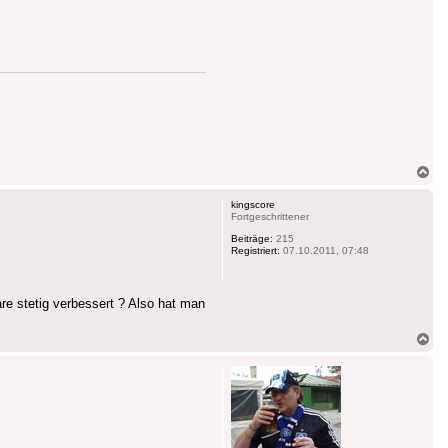
Na
ob
kingscore
Fortgeschrittener
Beiträge:
215
Registriert:
07.10.2011, 07:48
re stetig verbessert ? Also hat man
Na
ob