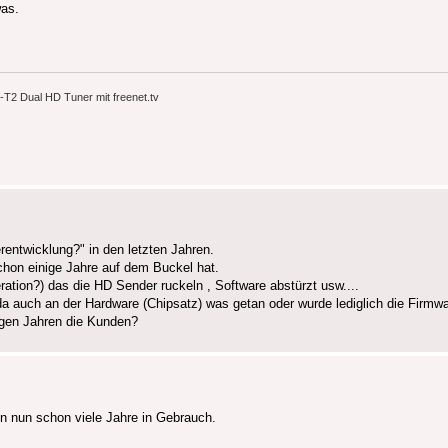
was.
2 Dual HD Tuner mit freenet.tv
ntwicklung?" in den letzten Jahren.
chon einige Jahre auf dem Buckel hat.
ration?) das die HD Sender ruckeln , Software abstürzt usw....
 auch an der Hardware (Chipsatz) was getan oder wurde lediglich die Firmwa
nigen Jahren die Kunden?
n nun schon viele Jahre in Gebrauch.