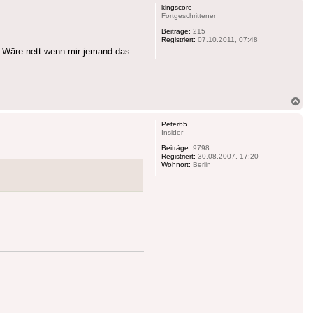
kingscore
Fortgeschrittener
Beiträge:
215
Registriert:
07.10.2011, 07:48
. Wäre nett wenn mir jemand das
Na
ob
Peter65
Insider
Beiträge:
9798
Registriert:
30.08.2007, 17:20
Wohnort:
Berlin