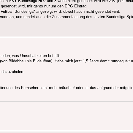
nn in SKY Bundesliga HD2 und 3 wenn nicht gesendet wird wie z.B. jetzt heu
ht gesendet wird, mir gehts nur um den EPG Eintrag.
ußball Bundesliga" angezeigt wird, obwohl auch nicht gesendet wird.
erade an, und sendet auch die Zusammenfassung des letzten Bundesliga Spie
ieden, was Umschaltzeiten betrifft.
(von Bildabbau bis Bildaufbau). Habe mich jetzt 1,5 Jahre damit rumgequält 
) dazuzuholen.
dienung des Fernseher nicht mehr bräuchte! oder ist das aufgrund der mitgeli