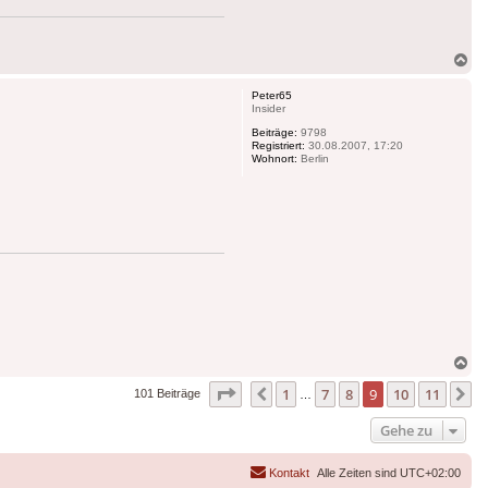
Na
ob
Peter65
Insider
Beiträge:
9798
Registriert:
30.08.2007, 17:20
Wohnort:
Berlin
Na
ob
Seite
9
von
11
1
7
8
9
10
11
Vorherige
N
101 Beiträge
…
Gehe zu
Kontakt
Alle Zeiten sind
UTC+02:00