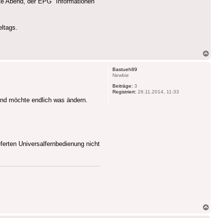
te Abend, der EPG "Informationen
ltags.
Na
ob
Bastueh89
Newbie
Beiträge:
3
Registriert:
26.11.2014, 11:33
und möchte endlich was ändern.
eferten Universalfernbedienung nicht
Na
ob