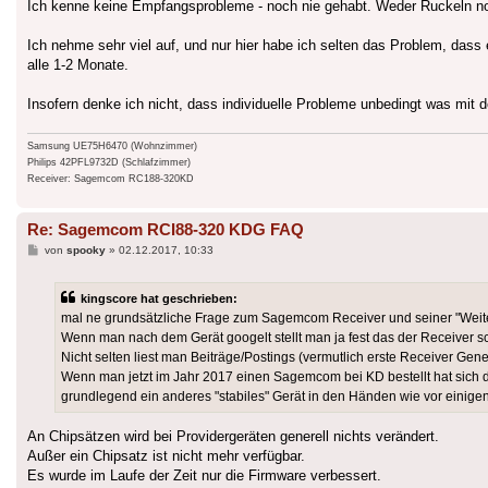
Ich kenne keine Empfangsprobleme - noch nie gehabt. Weder Ruckeln n
Ich nehme sehr viel auf, und nur hier habe ich selten das Problem, das
alle 1-2 Monate.
Insofern denke ich nicht, dass individuelle Probleme unbedingt was mit 
Samsung UE75H6470 (Wohnzimmer)
Philips 42PFL9732D (Schlafzimmer)
Receiver: Sagemcom RC188-320KD
Re: Sagemcom RCI88-320 KDG FAQ
Beitrag
von
spooky
»
02.12.2017, 10:33
kingscore hat geschrieben:
mal ne grundsätzliche Frage zum Sagemcom Receiver und seiner "Weiter
Wenn man nach dem Gerät googelt stellt man ja fest das der Receiver s
Nicht selten liest man Beiträge/Postings (vermutlich erste Receiver Gene
Wenn man jetzt im Jahr 2017 einen Sagemcom bei KD bestellt hat sich da
grundlegend ein anderes "stabiles" Gerät in den Händen wie vor einig
An Chipsätzen wird bei Providergeräten generell nichts verändert.
Außer ein Chipsatz ist nicht mehr verfügbar.
Es wurde im Laufe der Zeit nur die Firmware verbessert.