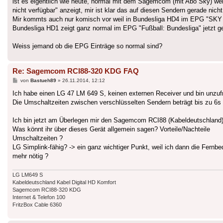
ist es eigentlich wie heute, normal mit dem Sagemcom (mit Abo Sky) we
nicht verfügbar" anzeigt, mir ist klar das auf diesen Sendern gerade nic
Mir kommts auch nur komisch vor weil in Bundesliga HD4 im EPG "SKY F
Bundesliga HD1 zeigt ganz normal im EPG "Fußball: Bundesliga" jetzt g
Weiss jemand ob die EPG Einträge so normal sind?
Re: Sagemcom RCI88-320 KDG FAQ
Beitrag
von
Bastueh89
»
26.11.2014, 12:12
Ich habe einen LG 47 LM 649 S, keinen externen Receiver und bin unzufr
Die Umschaltzeiten zwischen verschlüsselten Sendern beträgt bis zu 6s 
Ich bin jetzt am Überlegen mir den Sagemcom RCI88 (Kabeldeutschland
Was könnt ihr über dieses Gerät allgemein sagen? Vorteile/Nachteile
Umschaltzeiten ?
LG Simplink-fähig? -> ein ganz wichtiger Punkt, weil ich dann die Fernbe
mehr nötig ?
LG LM649 S
Kabeldeutschland Kabel Digital HD Komfort
Sagemcom RCI88-320 KDG
Internet & Telefon 100
FritzBox Cable 6360