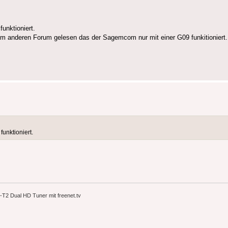
unktioniert.
nem anderen Forum gelesen das der Sagemcom nur mit einer G09 funkitioniert
unktioniert.
2 Dual HD Tuner mit freenet.tv