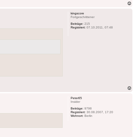
Na
ob
kingscore
Fortgeschrittener
Beiträge:
215
Registriert:
07.10.2011, 07:48
Na
ob
Peter65
Insider
Beiträge:
9798
Registriert:
30.08.2007, 17:20
Wohnort:
Berlin