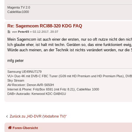
Magenta TV 2.0
CableMax1000
Re: Sagemcom RCI88-320 KDG FAQ
Beitrag
von
Peter65
»
02.12.2017, 20:37
Mein Sagemcom ist auch einer der ersten, nur so oft nutze nicht den nic
Ich glaube eher, ist halt mit techn. Geräten so, das eine funktioniert ew
Würde auch meinen, an der Technik ist nichts verändert worden, nur die S
mfg peter
Samsung UE49NU7179
VU+ Duo 4K mit DVB-C FBC Tuner (G09 mit HD Premium und HD Premium Plus), DVB-T
Sky Stream
AV-Receiver: Denon AVR-S650H
Internet & Phone: FritzBox 6591 (mit Fritz 8.21), CableMax 1000
DAB+ Autoradio: Kenwood KDC-DAB41U
Zurück zu „HD-DVR (Vodafone TV)“
Foren-Übersicht