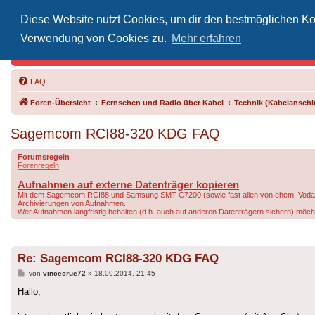
Diese Website nutzt Cookies, um dir den bestmöglichen Kom
Inoff
Verwendung von Cookies zu.
Mehr erfahren
Der Treffp
FAQ
Foren-Übersicht
Fernsehen und Radio über Kabel
Technik (Kabelanschlu
Sagemcom RCI88-320 KDG FAQ
Forumsregeln
Forenregeln
Aufnahmen auf externe Datenträger kopieren
Mit dem Sagemcom RCI88 und Samsung SMT-C7200 (sowie fast allen von ehem. Vodafone 
Archivierungen von Aufnahmen.
Wer Aufnahmen langfristig behalten (d.h. auch auf anderen Datenträgern sichern) möchte,
Re: Sagemcom RCI88-320 KDG FAQ
Beitrag
von
vincecrue72
»
18.09.2014, 21:45
Hallo,