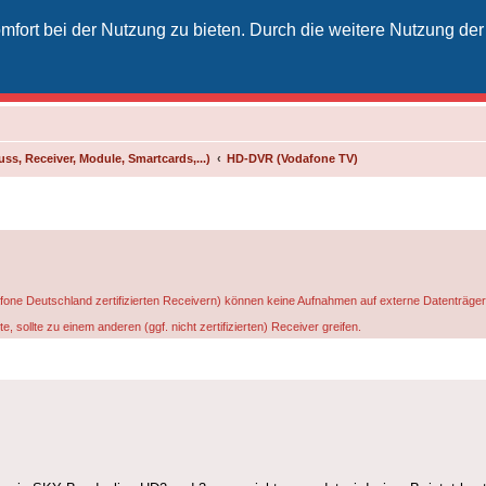
fort bei der Nutzung zu bieten. Durch die weitere Nutzung der
izielles Vodafone-Kabel-Forum
unkt für Kabelkunden von Vodafone - von Kunden für Kunden
ss, Receiver, Module, Smartcards,...)
HD-DVR (Vodafone TV)
Deutschland zertifizierten Receivern) können keine Aufnahmen auf externe Datenträger ve
 sollte zu einem anderen (ggf. nicht zertifizierten) Receiver greifen.