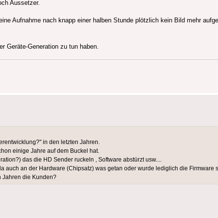
och Aussetzer.
s eine Aufnahme nach knapp einer halben Stunde plötzlich kein Bild mehr auf
der Geräte-Generation zu tun haben.
entwicklung?" in den letzten Jahren.
chon einige Jahre auf dem Buckel hat.
ration?) das die HD Sender ruckeln , Software abstürzt usw....
 auch an der Hardware (Chipsatz) was getan oder wurde lediglich die Firmware ste
en Jahren die Kunden?