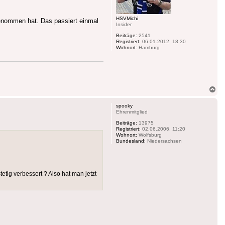
HSVMichi
genommen hat. Das passiert einmal
Insider
Beiträge:
2541
Registriert:
06.01.2012, 18:30
Wohnort:
Hamburg
Na
ob
spooky
Ehrenmitglied
Beiträge:
13975
Registriert:
02.06.2006, 11:20
Wohnort:
Wolfsburg
Bundesland:
Niedersachsen
tig verbessert ? Also hat man jetzt