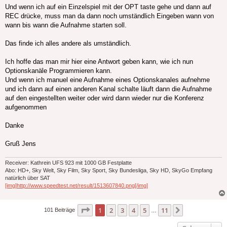
Und wenn ich auf ein Einzelspiel mit der OPT taste gehe und dann auf
REC drücke, muss man da dann noch umständlich Eingeben wann von
wann bis wann die Aufnahme starten soll.
Das finde ich alles andere als umständlich.
Ich hoffe das man mir hier eine Antwort geben kann, wie ich nun
Optionskanäle Programmieren kann.
Und wenn ich manuel eine Aufnahme eines Optionskanales aufnehme
und ich dann auf einen anderen Kanal schalte läuft dann die Aufnahme
auf den eingestellten weiter oder wird dann wieder nur die Konferenz
aufgenommen
Danke
Gruß Jens
Receiver: Kathrein UFS 923 mit 1000 GB Festplatte
Abo: HD+, Sky Welt, Sky Film, Sky Sport, Sky Bundesliga, Sky HD, SkyGo Empfang
natürlich über SAT
[img]http://www.speedtest.net/result/1513607840.png[/img]
Seite
1
von
11
1
2
3
4
5
11
Nächste
101 Beiträge
…