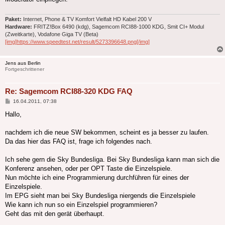
Paket:
Internet, Phone & TV Komfort Vielfalt HD Kabel 200 V
Hardware:
FRITZ!Box 6490 (kdg), Sagemcom RCI88-1000 KDG, Smit CI+ Modul
(Zweitkarte), Vodafone Giga TV (Beta)
[img]https://www.speedtest.net/result/5273396648.png[/img]
Jens aus Berlin
Fortgeschrittener
Re: Sagemcom RCI88-320 KDG FAQ
Beitrag
16.04.2011, 07:38
Hallo,
nachdem ich die neue SW bekommen, scheint es ja besser zu laufen.
Da das hier das FAQ ist, frage ich folgendes nach.
Ich sehe gern die Sky Bundesliga. Bei Sky Bundesliga kann man sich die
Konferenz ansehen, oder per OPT Taste die Einzelspiele.
Nun möchte ich eine Programmierung durchführen für eines der
Einzelspiele.
Im EPG sieht man bei Sky Bundesliga niergends die Einzelspiele
Wie kann ich nun so ein Einzelspiel programmieren?
Geht das mit den gerät überhaupt.