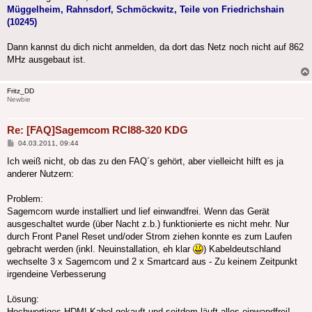
Müggelheim, Rahnsdorf, Schmöckwitz, Teile von Friedrichshain
(10245)
Dann kannst du dich nicht anmelden, da dort das Netz noch nicht auf 862
MHz ausgebaut ist.
Fritz_DD
Newbie
Re: [FAQ]Sagemcom RCI88-320 KDG
Beitrag
04.03.2011, 09:44
Ich weiß nicht, ob das zu den FAQ´s gehört, aber vielleicht hilft es ja
anderer Nutzern:
Problem:
Sagemcom wurde installiert und lief einwandfrei. Wenn das Gerät
ausgeschaltet wurde (über Nacht z.b.) funktionierte es nicht mehr. Nur
durch Front Panel Reset und/oder Strom ziehen konnte es zum Laufen
gebracht werden (inkl. Neuinstallation, eh klar
) Kabeldeutschland
wechselte 3 x Sagemcom und 2 x Smartcard aus - Zu keinem Zeitpunkt
irgendeine Verbesserung
Lösung:
Hochwertiges HDMI Kabel gekauft und seitdem läuft alles einwandfrei!