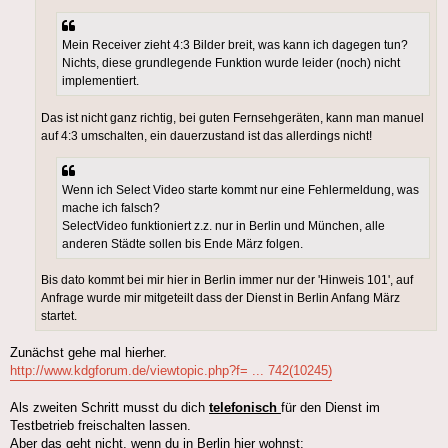
Mein Receiver zieht 4:3 Bilder breit, was kann ich dagegen tun?
Nichts, diese grundlegende Funktion wurde leider (noch) nicht
implementiert.
Das ist nicht ganz richtig, bei guten Fernsehgeräten, kann man manuel
auf 4:3 umschalten, ein dauerzustand ist das allerdings nicht!
Wenn ich Select Video starte kommt nur eine Fehlermeldung, was
mache ich falsch?
SelectVideo funktioniert z.z. nur in Berlin und München, alle
anderen Städte sollen bis Ende März folgen.
Bis dato kommt bei mir hier in Berlin immer nur der 'Hinweis 101', auf
Anfrage wurde mir mitgeteilt dass der Dienst in Berlin Anfang März
startet.
Zunächst gehe mal hierher.
http://www.kdgforum.de/viewtopic.php?f= ... 742(10245)
Als zweiten Schritt musst du dich
telefonisch
für den Dienst im
Testbetrieb freischalten lassen.
Aber das geht nicht, wenn du in Berlin hier wohnst: