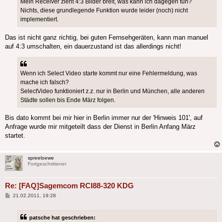
Mein Receiver zieht 4:3 Bilder breit, was kann ich dagegen tun?
Nichts, diese grundlegende Funktion wurde leider (noch) nicht
implementiert.
Das ist nicht ganz richtig, bei guten Fernsehgeräten, kann man manuel
auf 4:3 umschalten, ein dauerzustand ist das allerdings nicht!
Wenn ich Select Video starte kommt nur eine Fehlermeldung, was
mache ich falsch?
SelectVideo funktioniert z.z. nur in Berlin und München, alle anderen
Städte sollen bis Ende März folgen.
Bis dato kommt bei mir hier in Berlin immer nur der 'Hinweis 101', auf
Anfrage wurde mir mitgeteilt dass der Dienst in Berlin Anfang März
startet.
spreeloewe
Fortgeschrittener
Re: [FAQ]Sagemcom RCI88-320 KDG
Beitrag
21.02.2011, 19:28
patsche hat geschrieben: