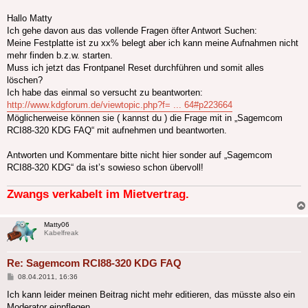
Hallo Matty
Ich gehe davon aus das vollende Fragen öfter Antwort Suchen:
Meine Festplatte ist zu xx% belegt aber ich kann meine Aufnahmen nicht
mehr finden b.z.w. starten.
Muss ich jetzt das Frontpanel Reset durchführen und somit alles
löschen?
Ich habe das einmal so versucht zu beantworten:
http://www.kdgforum.de/viewtopic.php?f= ... 64#p223664
Möglicherweise können sie ( kannst du ) die Frage mit in „Sagemcom
RCI88-320 KDG FAQ“ mit aufnehmen und beantworten.
Antworten und Kommentare bitte nicht hier sonder auf „Sagemcom
RCI88-320 KDG“ da ist’s sowieso schon übervoll!
Zwangs verkabelt im Mietvertrag.
Matty06
Kabelfreak
Re: Sagemcom RCI88-320 KDG FAQ
Beitrag
08.04.2011, 16:36
Ich kann leider meinen Beitrag nicht mehr editieren, das müsste also ein
Moderator einpflegen.