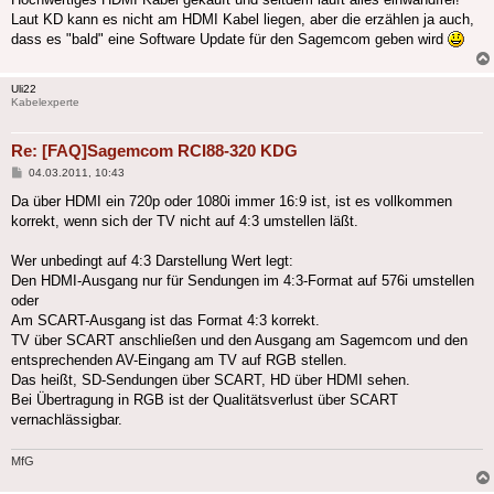
Laut KD kann es nicht am HDMI Kabel liegen, aber die erzählen ja auch,
dass es "bald" eine Software Update für den Sagemcom geben wird
Uli22
Kabelexperte
Re: [FAQ]Sagemcom RCI88-320 KDG
Beitrag
04.03.2011, 10:43
Da über HDMI ein 720p oder 1080i immer 16:9 ist, ist es vollkommen
korrekt, wenn sich der TV nicht auf 4:3 umstellen läßt.
Wer unbedingt auf 4:3 Darstellung Wert legt:
Den HDMI-Ausgang nur für Sendungen im 4:3-Format auf 576i umstellen
oder
Am SCART-Ausgang ist das Format 4:3 korrekt.
TV über SCART anschließen und den Ausgang am Sagemcom und den
entsprechenden AV-Eingang am TV auf RGB stellen.
Das heißt, SD-Sendungen über SCART, HD über HDMI sehen.
Bei Übertragung in RGB ist der Qualitätsverlust über SCART
vernachlässigbar.
MfG