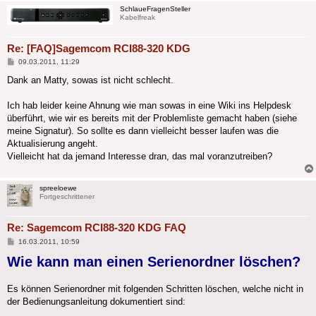
SchlaueFragenSteller
Kabelfreak
Re: [FAQ]Sagemcom RCI88-320 KDG
Beitrag
09.03.2011, 11:29
Dank an Matty, sowas ist nicht schlecht.
Ich hab leider keine Ahnung wie man sowas in eine Wiki ins Helpdesk
überführt, wie wir es bereits mit der Problemliste gemacht haben (siehe
meine Signatur). So sollte es dann vielleicht besser laufen was die
Aktualisierung angeht.
Vielleicht hat da jemand Interesse dran, das mal voranzutreiben?
spreeloewe
Fortgeschrittener
Re: Sagemcom RCI88-320 KDG FAQ
Beitrag
16.03.2011, 10:59
Wie kann man einen Serienordner löschen?
Es können Serienordner mit folgenden Schritten löschen, welche nicht in
der Bedienungsanleitung dokumentiert sind: