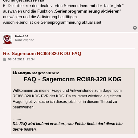
Ordner geschlossen ist.
6. Die Titelzeile des deaktivierten Serienordners mit der Taste „Info“
auswählen und die Funktion „
Serienprogrammierung aktivieren
“
auswählen und die Aktivierung bestätigen.
Anschließend ist die Serienprogrammierung aktualisiert.
Peter144
Kabelexperte
Re: Sagemcom RCI88-320 KDG FAQ
Beitrag
08.04.2011, 15:34
Matty06 hat geschrieben:
FAQ - Sagemcom RCI88-320 KDG
Willkommen zu meiner Frage und Antwortstunde zum Sagemcom
RCI88-320 KDG PVR der KDG. Da es immer wieder die gleichen
Fragen gibt, versuche ich dieses jetzt hier in diesem Thread zu
beantworten.
.........
.........
Die FAQ wird laufend erweitert, wer Fehler findet darf diese hier
gerne posten.