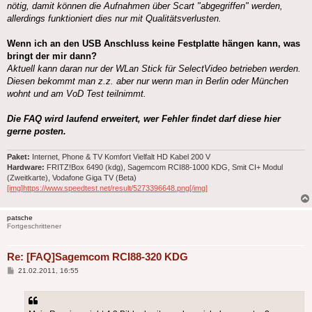
nötig, damit können die Aufnahmen über Scart "abgegriffen" werden,
allerdings funktioniert dies nur mit Qualitätsverlusten.
Wenn ich an den USB Anschluss keine Festplatte hängen kann, was
bringt der mir dann?
Aktuell kann daran nur der WLan Stick für SelectVideo betrieben werden.
Diesen bekommt man z.z. aber nur wenn man in Berlin oder München
wohnt und am VoD Test teilnimmt.
Die FAQ wird laufend erweitert, wer Fehler findet darf diese hier
gerne posten.
Paket:
Internet, Phone & TV Komfort Vielfalt HD Kabel 200 V
Hardware:
FRITZ!Box 6490 (kdg), Sagemcom RCI88-1000 KDG, Smit CI+ Modul
(Zweitkarte), Vodafone Giga TV (Beta)
[img]https://www.speedtest.net/result/5273396648.png[/img]
patsche
Fortgeschrittener
Re: [FAQ]Sagemcom RCI88-320 KDG
Beitrag
21.02.2011, 16:55