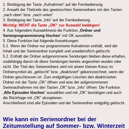
1. Betätigung der Taste „Aufnahmen“ auf der Fernbedienung
2. Anwahl der Titelzeile des gewünschten Serienordners mit den Tasten
„nach oben“ bzw. „nach unten“
3. Betätigung der Taste „Info“ auf der Fernbedienung.
Wichtig: NICHT die Taste „OK“ zur Auswahl betätigen!
4. Aus folgendem Auswahlmenü die Funktion „
Ordner und
Serienprogrammierung löschen
“ mit OK auswählen
5. Diese Funktion hat folgende Auswirkungen:
5.1. Wenn der Ordner nur programmierte Aufnahmen enthält, wird der
Inhalt und der Serienordner komplett und unwiderruflich gelöscht.
5.2. Enthält der Ordner aufgenommene Sendungen bleiben diese erhalten,
unabhängig davon ob diese Sendungen bereits angesehen wurden oder
nicht. Der Titel des Serienordners wird mit einem kleinen Kreuz im
Ordnersymbol als „gelöscht“ bzw. „deaktiviert“ gekennzeichnet, wenn der
Ordner geschlossen ist. Zum endgültigen Löschen den deaktivierten
Ordner mit der Taste „OK“ öffnen und eine der aufgenommenen
Serienaufnahmen mit den Tasten „OK“ bzw. „Info“ öffnen. Die Funktion
„
Alle Episoden löschen
“ auswählen und mit „OK“ bestätigen und auch
die Rückfrage mit „OK“ akzeptieren.
Anschließend sind alle Episoden und der Serienordner endgültig gelöscht.
Wie kann ein Serienordner bei der
Zeitumstellung auf Sommer- bzw. Winterzeit