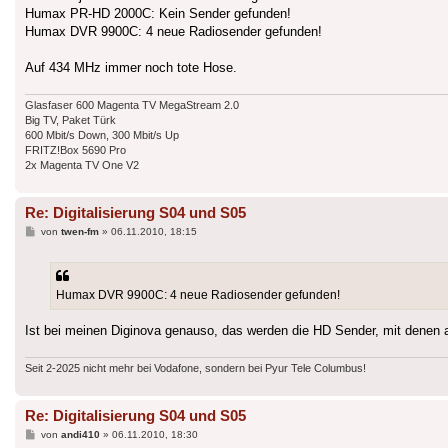
Humax PR-HD 2000C: Kein Sender gefunden!
Humax DVR 9900C: 4 neue Radiosender gefunden!
Auf 434 MHz immer noch tote Hose.
Glasfaser 600 Magenta TV MegaStream 2.0
Big TV, Paket Türk
600 Mbit/s Down, 300 Mbit/s Up
FRITZ!Box 5690 Pro
2x Magenta TV One V2
Re: Digitalisierung S04 und S05
Beitrag
von
twen-fm
»
06.11.2010, 18:15
Humax DVR 9900C: 4 neue Radiosender gefunden!
Ist bei meinen Diginova genauso, das werden die HD Sender, mit denen 
Seit 2-2025 nicht mehr bei Vodafone, sondern bei Pyur Tele Columbus!
Re: Digitalisierung S04 und S05
Beitrag
von
andi410
»
06.11.2010, 18:30