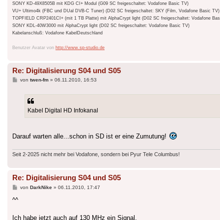
SONY KD-49X8505B mit KDG CI+ Modul (G09 SC freigeschaltet: Vodafone Basic TV)
VU+ Ultimo4k (FBC und DUal DVB-C Tuner) (D02 SC freigeschaltet: SKY (Film, Vodafone Basic TV)
TOPFIELD CRP2401CI+ (mit 1 TB Platte) mit AlphaCrypt light (D02 SC freigeschaltet: Vodafone Bas
SONY KDL-40W3000 mit AlphaCrypt light (D02 SC freigeschaltet: Vodafone Basic TV)
Kabelanschluß: Vodafone KabelDeutschland
Benutzer Avatar von
http://www.sp-studio.de
Re: Digitalisierung S04 und S05
Beitrag
von
twen-fm
»
06.11.2010, 16:53
Kabel Digital HD Infokanal
Darauf warten alle...schon in SD ist er eine Zumutung!
Seit 2-2025 nicht mehr bei Vodafone, sondern bei Pyur Tele Columbus!
Re: Digitalisierung S04 und S05
Beitrag
von
DarkNike
»
06.11.2010, 17:47
^^
Ich habe jetzt auch auf 130 MHz ein Signal.