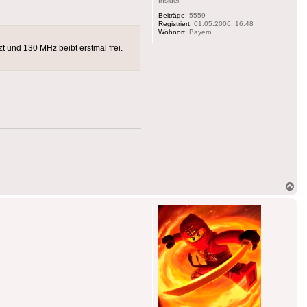
Insider
Beiträge:
5559
Registriert:
01.05.2006, 16:48
Wohnort:
Bayern
t und 130 MHz beibt erstmal frei.
Na
ob