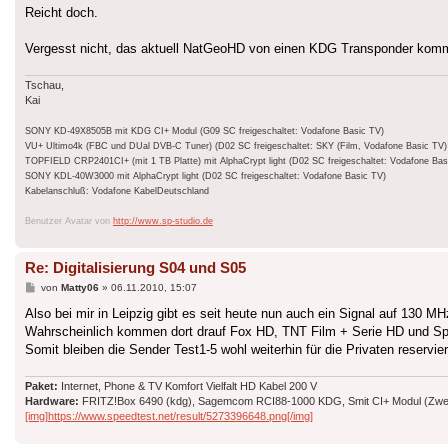
Reicht doch.
Vergesst nicht, das aktuell NatGeoHD von einen KDG Transponder komm
Tschau,
Kai
SONY KD-49X8505B mit KDG CI+ Modul (G09 SC freigeschaltet: Vodafone Basic TV)
VU+ Ultimo4k (FBC und DUal DVB-C Tuner) (D02 SC freigeschaltet: SKY (Film, Vodafone Basic TV)
TOPFIELD CRP2401CI+ (mit 1 TB Platte) mit AlphaCrypt light (D02 SC freigeschaltet: Vodafone Bas
SONY KDL-40W3000 mit AlphaCrypt light (D02 SC freigeschaltet: Vodafone Basic TV)
Kabelanschluß: Vodafone KabelDeutschland
Benutzer Avatar von
http://www.sp-studio.de
Re: Digitalisierung S04 und S05
Beitrag
von
Matty06
»
06.11.2010, 15:07
Also bei mir in Leipzig gibt es seit heute nun auch ein Signal auf 130 
Wahrscheinlich kommen dort drauf Fox HD, TNT Film + Serie HD und S
Somit bleiben die Sender Test1-5 wohl weiterhin für die Privaten reservier
Paket:
Internet, Phone & TV Komfort Vielfalt HD Kabel 200 V
Hardware:
FRITZ!Box 6490 (kdg), Sagemcom RCI88-1000 KDG, Smit CI+ Modul (Zweit
[img]https://www.speedtest.net/result/5273396648.png[/img]