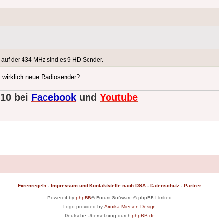
 auf der 434 MHz sind es 9 HD Sender.
 wirklich neue Radiosender?
410 bei
Facebook
und
Youtube
Forenregeln
-
Impressum und Kontaktstelle nach DSA
-
Datenschutz
-
Partner
Powered by
phpBB
® Forum Software © phpBB Limited
Logo provided by
Annika Miersen Design
Deutsche Übersetzung durch
phpBB.de