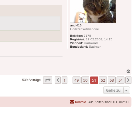
andi410
Görlitzer Witzkanone
Beiträge:
7178
Registriert:
17.02.2008, 14:15
Wohnort:
Görliwood
Bundesland:
Sachsen
Na
ob
Seite
51
von
54
1
49
50
51
52
53
54
Vorherige
N
539 Beiträge
…
Gehe zu
Kontakt
Alle Zeiten sind
UTC+02:00