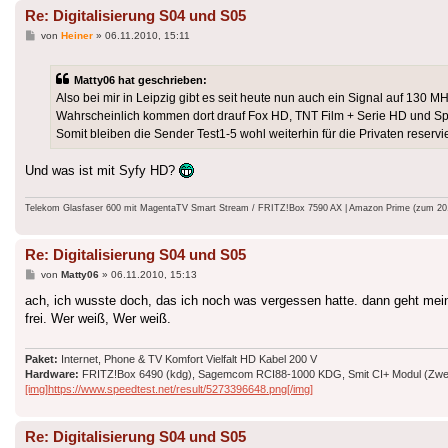
Re: Digitalisierung S04 und S05
Beitrag
von
Heiner
»
06.11.2010, 15:11
Matty06 hat geschrieben:
Also bei mir in Leipzig gibt es seit heute nun auch ein Signal auf 130 
Wahrscheinlich kommen dort drauf Fox HD, TNT Film + Serie HD und S
Somit bleiben die Sender Test1-5 wohl weiterhin für die Privaten reservie
Und was ist mit Syfy HD?
Telekom Glasfaser 600 mit MagentaTV Smart Stream / FRITZ!Box 7590 AX | Amazon Prime (zum 20.9.
Re: Digitalisierung S04 und S05
Beitrag
von
Matty06
»
06.11.2010, 15:13
ach, ich wusste doch, das ich noch was vergessen hatte. dann geht mein
frei. Wer weiß, Wer weiß.
Paket:
Internet, Phone & TV Komfort Vielfalt HD Kabel 200 V
Hardware:
FRITZ!Box 6490 (kdg), Sagemcom RCI88-1000 KDG, Smit CI+ Modul (Zweit
[img]https://www.speedtest.net/result/5273396648.png[/img]
Re: Digitalisierung S04 und S05