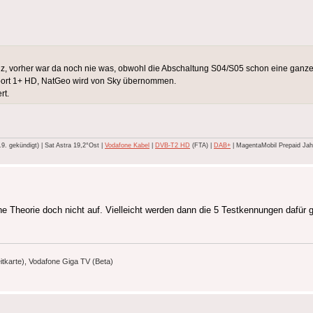
MHz, vorher war da noch nie was, obwohl die Abschaltung S04/S05 schon eine ganze 
port 1+ HD, NatGeo wird von Sky übernommen.
rt.
 gekündigt) | Sat Astra 19,2°Ost |
Vodafone Kabel
|
DVB-T2 HD
(FTA) |
DAB+
| MagentaMobil Prepaid Jahr
e Theorie doch nicht auf. Vielleicht werden dann die 5 Testkennungen dafür 
karte), Vodafone Giga TV (Beta)