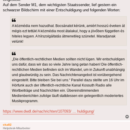
Auf dem Sender M1, dem wichtigsten Staatssender, lief gestern ein
schwarzer Bildschirm mit einer Entschuldigung und folgenden Worten:
A közmédia nem hazudhat. Bocsánatot kérünk, amiért hosszú éveken át
mégis ezt tettük! A közmédia most átalakul, hogy a jövőben független és
hiteles legyen. A hírszolgáltatás átmenetileg szünetel. Maradjanak
velünk!
„Die öffentlich-rechtlichen Medien sollten nicht lügen. Wir entschuldigen
uns dafür, dass wir das so viele Jahre lang getan haben! Die öffentlich-
rechtlichen Medien befinden sich im Wandel, um in Zukunft unabhängig
und glaubwürdig zu sein. Das Nachrichtenangebot ist vorübergehend
eingestellt. Bitte bleiben Sie bei uns.“ Parallel dazu stellte um 16 Uhr im
Hörfunk auch der öffentlich-rechtliche Kanal Kossuth Radio alle
Wortbeiträge und Nachrichten ein. Übereinstimmenden
Medienberichten zufolge läuft stattdessen ein gelegentlich moderiertes
Musikprogramm.
https://www.dwdl.de/nachrichten/107093/ ... huldigung/
cka82
Helpdesk-Mitarbeiter