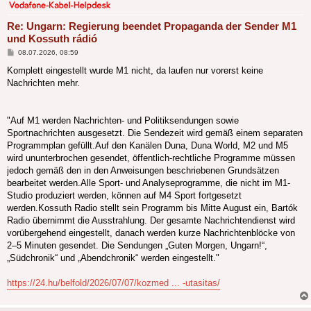
Re: Ungarn: Regierung beendet Propaganda der Sender M1
und Kossuth rádió
Beitrag
08.07.2026, 08:59
Komplett eingestellt wurde M1 nicht, da laufen nur vorerst keine
Nachrichten mehr.
"Auf M1 werden Nachrichten- und Politiksendungen sowie
Sportnachrichten ausgesetzt. Die Sendezeit wird gemäß einem separaten
Programmplan gefüllt.Auf den Kanälen Duna, Duna World, M2 und M5
wird ununterbrochen gesendet, öffentlich-rechtliche Programme müssen
jedoch gemäß den in den Anweisungen beschriebenen Grundsätzen
bearbeitet werden.Alle Sport- und Analyseprogramme, die nicht im M1-
Studio produziert werden, können auf M4 Sport fortgesetzt
werden.Kossuth Radio stellt sein Programm bis Mitte August ein, Bartók
Radio übernimmt die Ausstrahlung. Der gesamte Nachrichtendienst wird
vorübergehend eingestellt, danach werden kurze Nachrichtenblöcke von
2–5 Minuten gesendet. Die Sendungen „Guten Morgen, Ungarn!“,
„Südchronik“ und „Abendchronik“ werden eingestellt."
https://24.hu/belfold/2026/07/07/kozmed ... -utasitas/