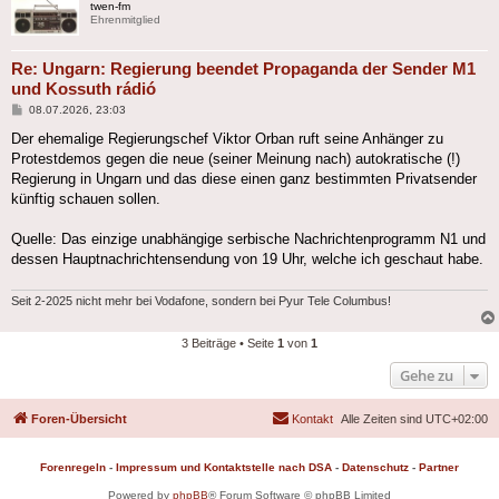
twen-fm
Ehrenmitglied
Re: Ungarn: Regierung beendet Propaganda der Sender M1
und Kossuth rádió
Beitrag
08.07.2026, 23:03
Der ehemalige Regierungschef Viktor Orban ruft seine Anhänger zu
Protestdemos gegen die neue (seiner Meinung nach) autokratische (!)
Regierung in Ungarn und das diese einen ganz bestimmten Privatsender
künftig schauen sollen.
Quelle: Das einzige unabhängige serbische Nachrichtenprogramm N1 und
dessen Hauptnachrichtensendung von 19 Uhr, welche ich geschaut habe.
Seit 2-2025 nicht mehr bei Vodafone, sondern bei Pyur Tele Columbus!
3 Beiträge • Seite
1
von
1
Gehe zu
Foren-Übersicht
Kontakt
Alle Zeiten sind
UTC+02:00
Forenregeln
-
Impressum und Kontaktstelle nach DSA
-
Datenschutz
-
Partner
Powered by
phpBB
® Forum Software © phpBB Limited