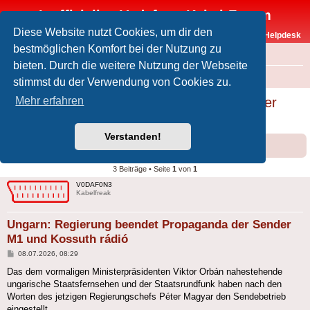
Inoffizielles Vodafone-Kabel-Forum
Diese Website nutzt Cookies, um dir den
Vodafone-Kabel-Helpdesk
bestmöglichen Komfort bei der Nutzung zu
FAQ
bieten. Durch die weitere Nutzung der Webseite
Foren-Übersicht
Offtopic
Medien
stimmst du der Verwendung von Cookies zu.
Ungarn: Regierung beendet Propaganda der
Mehr erfahren
Sender M1 und Kossuth rádió
Verstanden!
Forumsregeln
Forenregeln
3 Beiträge • Seite
1
von
1
V0DAF0N3
Kabelfreak
Ungarn: Regierung beendet Propaganda der Sender
M1 und Kossuth rádió
Beitrag
08.07.2026, 08:29
Das dem vormaligen Ministerpräsidenten Viktor Orbán nahestehende
ungarische Staatsfernsehen und der Staatsrundfunk haben nach den
Worten des jetzigen Regierungschefs Péter Magyar den Sendebetrieb
eingestellt.