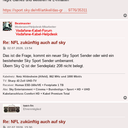
https://sport.sky.de/nfl/artikel/das-gr ... 9776/35311
Beatmaster
Moderator/Helpdesk-Mitarbeiter
Re: NFL zukünftig auch auf sky
Beitrag
02.07.2026, 13:54
Das ist die Frage, kommt ein neuer Sky Sport Sender oder wird ein
bestehender Sky Sport Sender umbenannt.
Übern Sky Q ist der Sendeplatz 208 nicht belegt.
Kabelnetz:
Netz Hildesheim (Alfeld). 862 MHz und 1000 Mbit/s
TV:
Sharp 43 Zoll UHD-TV
Receiver:
Humax ESD-160c/VE + Festplatte 1 TB
Abo:
Sky Entertainment + Cinema + Bundesliga + Sport + HD + UHD
Kabelanschluss Comfort HD + Kabel Premium Total
twen-fm
Ehrenmitglied
Re: NFL zukünftig auch auf sky
Beitrag
02.07.2026, 15:30