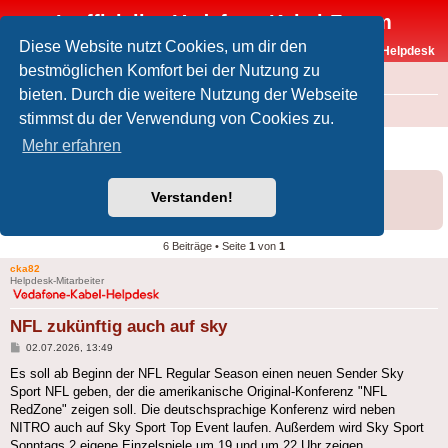
Inoffizielles Vodafone-Kabel-Forum
Diese Website nutzt Cookies, um dir den
Vodafone-Kabel-Helpdesk
bestmöglichen Komfort bei der Nutzung zu
FAQ
bieten. Durch die weitere Nutzung der Webseite
Foren-Übersicht
Offtopic
Sky
stimmst du der Verwendung von Cookies zu.
NFL zukünftig auch auf sky
Mehr erfahren
Forumsregeln
Forenregeln
Verstanden!
Informationen zu Sky im Kabelnetz von Vodafone gibt es auch im
Helpdesk
.
6 Beiträge • Seite
1
von
1
cka82
Helpdesk-Mitarbeiter
NFL zukünftig auch auf sky
Beitrag
02.07.2026, 13:49
Es soll ab Beginn der NFL Regular Season einen neuen Sender Sky
Sport NFL geben, der die amerikanische Original-Konferenz "NFL
RedZone" zeigen soll. Die deutschsprachige Konferenz wird neben
NITRO auch auf Sky Sport Top Event laufen. Außerdem wird Sky Sport
Sonntags 2 eigene Einzelspiele um 19 und um 22 Uhr zeigen.