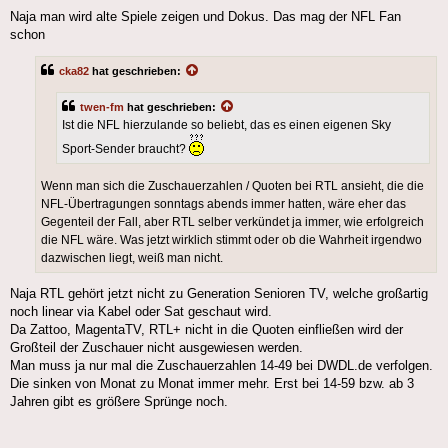
Naja man wird alte Spiele zeigen und Dokus. Das mag der NFL Fan
schon
cka82
hat geschrieben:
twen-fm
hat geschrieben:
Ist die NFL hierzulande so beliebt, das es einen eigenen Sky
Sport-Sender braucht?
Wenn man sich die Zuschauerzahlen / Quoten bei RTL ansieht, die die
NFL-Übertragungen sonntags abends immer hatten, wäre eher das
Gegenteil der Fall, aber RTL selber verkündet ja immer, wie erfolgreich
die NFL wäre. Was jetzt wirklich stimmt oder ob die Wahrheit irgendwo
dazwischen liegt, weiß man nicht.
Naja RTL gehört jetzt nicht zu Generation Senioren TV, welche großartig
noch linear via Kabel oder Sat geschaut wird.
Da Zattoo, MagentaTV, RTL+ nicht in die Quoten einfließen wird der
Großteil der Zuschauer nicht ausgewiesen werden.
Man muss ja nur mal die Zuschauerzahlen 14-49 bei DWDL.de verfolgen.
Die sinken von Monat zu Monat immer mehr. Erst bei 14-59 bzw. ab 3
Jahren gibt es größere Sprünge noch.