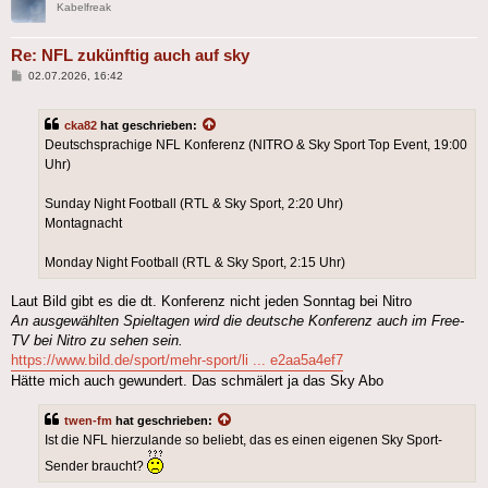
Kabelfreak
Re: NFL zukünftig auch auf sky
Beitrag
02.07.2026, 16:42
cka82
hat geschrieben:
Deutschsprachige NFL Konferenz (NITRO & Sky Sport Top Event, 19:00
Uhr)
Sunday Night Football (RTL & Sky Sport, 2:20 Uhr)
Montagnacht
Monday Night Football (RTL & Sky Sport, 2:15 Uhr)
Laut Bild gibt es die dt. Konferenz nicht jeden Sonntag bei Nitro
An ausgewählten Spieltagen wird die deutsche Konferenz auch im Free-
TV bei Nitro zu sehen sein.
https://www.bild.de/sport/mehr-sport/li ... e2aa5a4ef7
Hätte mich auch gewundert. Das schmälert ja das Sky Abo
twen-fm
hat geschrieben:
Ist die NFL hierzulande so beliebt, das es einen eigenen Sky Sport-
Sender braucht?