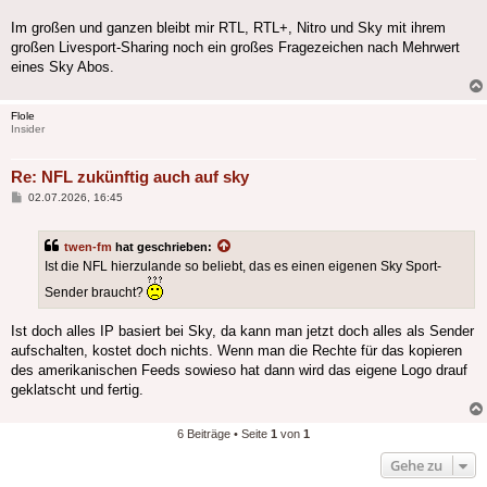
Im großen und ganzen bleibt mir RTL, RTL+, Nitro und Sky mit ihrem
großen Livesport-Sharing noch ein großes Fragezeichen nach Mehrwert
eines Sky Abos.
Flole
Insider
Re: NFL zukünftig auch auf sky
Beitrag
02.07.2026, 16:45
twen-fm
hat geschrieben:
Ist die NFL hierzulande so beliebt, das es einen eigenen Sky Sport-
Sender braucht?
Ist doch alles IP basiert bei Sky, da kann man jetzt doch alles als Sender
aufschalten, kostet doch nichts. Wenn man die Rechte für das kopieren
des amerikanischen Feeds sowieso hat dann wird das eigene Logo drauf
geklatscht und fertig.
6 Beiträge • Seite
1
von
1
Gehe zu