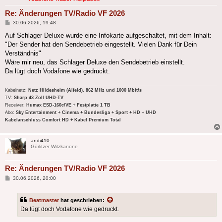
Re: Änderungen TV/Radio VF 2026
Beitrag
30.06.2026, 19:48
Auf Schlager Deluxe wurde eine Infokarte aufgeschaltet, mit dem Inhalt:
"Der Sender hat den Sendebetrieb eingestellt. Vielen Dank für Dein
Verständnis"
Wäre mir neu, das Schlager Deluxe den Sendebetrieb einstellt.
Da lügt doch Vodafone wie gedruckt.
Kabelnetz:
Netz Hildesheim (Alfeld). 862 MHz und 1000 Mbit/s
TV:
Sharp 43 Zoll UHD-TV
Receiver:
Humax ESD-160c/VE + Festplatte 1 TB
Abo:
Sky Entertainment + Cinema + Bundesliga + Sport + HD + UHD
Kabelanschluss Comfort HD + Kabel Premium Total
andi410
Görlitzer Witzkanone
Re: Änderungen TV/Radio VF 2026
Beitrag
30.06.2026, 20:00
Beatmaster
hat geschrieben:
Da lügt doch Vodafone wie gedruckt.