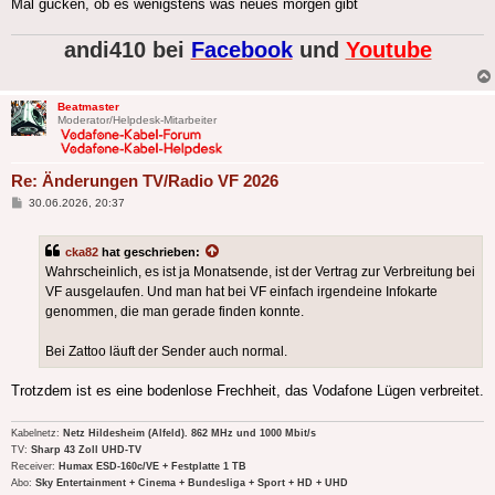
Mal gucken, ob es wenigstens was neues morgen gibt
andi410 bei
Facebook
und
Youtube
Beatmaster
Moderator/Helpdesk-Mitarbeiter
Re: Änderungen TV/Radio VF 2026
Beitrag
30.06.2026, 20:37
cka82
hat geschrieben:
Wahrscheinlich, es ist ja Monatsende, ist der Vertrag zur Verbreitung bei
VF ausgelaufen. Und man hat bei VF einfach irgendeine Infokarte
genommen, die man gerade finden konnte.
Bei Zattoo läuft der Sender auch normal.
Trotzdem ist es eine bodenlose Frechheit, das Vodafone Lügen verbreitet.
Kabelnetz:
Netz Hildesheim (Alfeld). 862 MHz und 1000 Mbit/s
TV:
Sharp 43 Zoll UHD-TV
Receiver:
Humax ESD-160c/VE + Festplatte 1 TB
Abo:
Sky Entertainment + Cinema + Bundesliga + Sport + HD + UHD