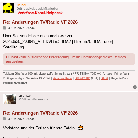
Heiner
Gründer/Helpdesk-Mitarbeiter
Re: Änderungen TV/Radio VF 2026
Beitrag
30.06.2026, 20:34
Über Sat sendet der auch nach wie vor.
20260630_203049_ALT-DVB @ BDA2 [TBS 5520 BDA Tuner] -
Satellite.jpg
Du hast keine ausreichende Berechtigung, um die Dateianhänge dieses Beitrags
anzusehen.
Telekom Glasfaser 600 mit MagentaTV Smart Stream / FRITZ!Box 7590 AX | Amazon Prime (zum
20.9. gekündigt) | Sat Astra 19,2°Ost |
Vodafone Kabel
|
DVB-T2 HD
(FTA) |
DAB+
| MagentaMobil
Prepaid Jahrestarif
andi410
Görlitzer Witzkanone
Re: Änderungen TV/Radio VF 2026
Beitrag
30.06.2026, 20:35
Vodafone und der Fetisch für rote Tafeln