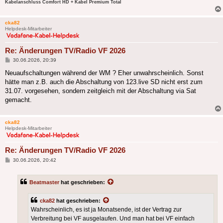
Kabelanschluss Comfort HD + Kabel Premium Total
cka82
Helpdesk-Mitarbeiter
Re: Änderungen TV/Radio VF 2026
Beitrag
30.06.2026, 20:39
Neuaufschaltungen während der WM ? Eher unwahrscheinlich. Sonst
hätte man z.B. auch die Abschaltung von 123.live SD nicht erst zum
31.07. vorgesehen, sondern zeitgleich mit der Abschaltung via Sat
gemacht.
cka82
Helpdesk-Mitarbeiter
Re: Änderungen TV/Radio VF 2026
Beitrag
30.06.2026, 20:42
Beatmaster
hat geschrieben:
cka82
hat geschrieben:
Wahrscheinlich, es ist ja Monatsende, ist der Vertrag zur
Verbreitung bei VF ausgelaufen. Und man hat bei VF einfach