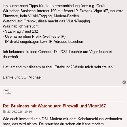
ich suche nach Tipps für die Internetanbindung über o.g. Geräte.
Wir haben Business Internet 100 mit fester IP, Draytek Vigor167, neueste
Firmware, kein VLAN-Tagging, Modem-Betrieb
Watchguard Firebox, diese macht das VLAN-Tagging.
Was hab ich versucht:
- VLan-Tag 7 und 132
- Username ohne Prefix (weil feste IP)
- IP direkt eingetragen bzw. IP-Adresse beziehen
Ich bekomme keinen Connect. Die DSL-Leuchte am Vigor leuchtet
dauerhaft.
Hat jemand mit diesem Aufbau Erfahrung? Würde mich sehr freuen.
Danke und vG, Michael
Flole
Insider
Re: Business mit Watchguard Firewall und Vigor167
Beitrag
23.06.2026, 10:10
Wie auch immer du ein DSL Modem mit dem Kabelanschluss verbunden
hast, das wird nichts. Da brauchst du schon ein Kabelmodem.