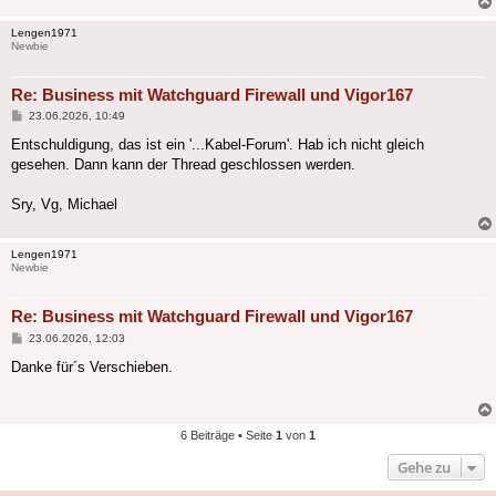
Lengen1971
Newbie
Re: Business mit Watchguard Firewall und Vigor167
Beitrag
23.06.2026, 10:49
Entschuldigung, das ist ein '...Kabel-Forum'. Hab ich nicht gleich
gesehen. Dann kann der Thread geschlossen werden.
Sry, Vg, Michael
Lengen1971
Newbie
Re: Business mit Watchguard Firewall und Vigor167
Beitrag
23.06.2026, 12:03
Danke für´s Verschieben.
6 Beiträge • Seite
1
von
1
Gehe zu