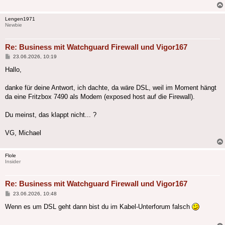
Lengen1971
Newbie
Re: Business mit Watchguard Firewall und Vigor167
Beitrag
23.06.2026, 10:19
Hallo,
danke für deine Antwort, ich dachte, da wäre DSL, weil im Moment hängt
da eine Fritzbox 7490 als Modem (exposed host auf die Firewall).
Du meinst, das klappt nicht... ?
VG, Michael
Flole
Insider
Re: Business mit Watchguard Firewall und Vigor167
Beitrag
23.06.2026, 10:48
Wenn es um DSL geht dann bist du im Kabel-Unterforum falsch