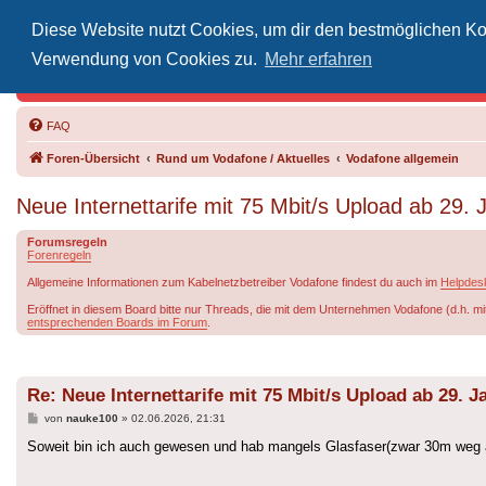
Diese Website nutzt Cookies, um dir den bestmöglichen Kom
Inoff
Verwendung von Cookies zu.
Mehr erfahren
Der Treffp
FAQ
Foren-Übersicht
Rund um Vodafone / Aktuelles
Vodafone allgemein
Neue Internettarife mit 75 Mbit/s Upload ab 29.
Forumsregeln
Forenregeln
Allgemeine Informationen zum Kabelnetzbetreiber Vodafone findest du auch im
Helpdes
Eröffnet in diesem Board bitte nur Threads, die mit dem Unternehmen Vodafone (d.h. mi
entsprechenden Boards im Forum
.
Re: Neue Internettarife mit 75 Mbit/s Upload ab 29. J
Beitrag
von
nauke100
»
02.06.2026, 21:31
Soweit bin ich auch gewesen und hab mangels Glasfaser(zwar 30m weg a