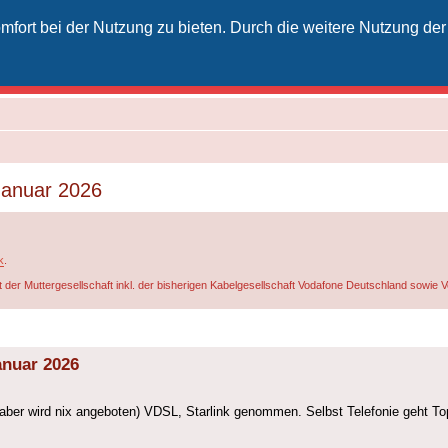
fort bei der Nutzung zu bieten. Durch die weitere Nutzung der
izielles Vodafone-Kabel-Forum
unkt für Kabelkunden von Vodafone - von Kunden für Kunden
 Januar 2026
k
.
t der Muttergesellschaft inkl. der bisherigen Kabelgesellschaft Vodafone Deutschland sowie
anuar 2026
ber wird nix angeboten) VDSL, Starlink genommen. Selbst Telefonie geht To