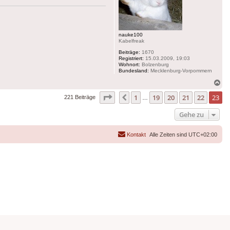
nauke100
Kabelfreak
Beiträge:
1670
Registriert:
15.03.2009, 19:03
Wohnort:
Bolzenburg
Bundesland:
Mecklenburg-Vorpommern
Na
ob
Seite
23
von
23
1
19
20
21
22
23
Vorherige
221 Beiträge
…
Gehe zu
Kontakt
Alle Zeiten sind
UTC+02:00