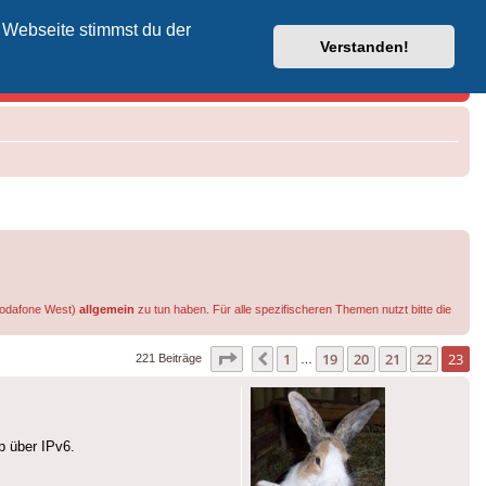
 Webseite stimmst du der
Vodafone-Kabel-Helpdesk
Verstanden!
 Vodafone West)
allgemein
zu tun haben. Für alle spezifischeren Themen nutzt bitte die
Seite
23
von
23
1
19
20
21
22
23
Vorherige
221 Beiträge
…
p über IPv6.