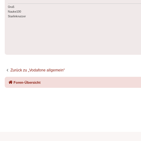
Gruß
Nauke100
Starlinknutzer
Zurück zu „Vodafone allgemein“
Foren-Übersicht