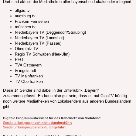
Dort sind aktuell die Mediatheken aller bayerischen Lokalsender integriert:
allgäu.tv
augsburg.tv
Franken Fernsehen
münchen.tv
Niederbayern TV (Deggendorf/Straubing)
Niederbayern TV (Landshut)
Niederbayern TV (Passau)
Oberpfalz TV
Regio TV Schwaben (Neu-Ulm)
RFO
TVA Ostbayern
tv.ingolstadt
TV Mainfranken
TV Oberfranken
Diese 14 Sender sind dabei in der Unterrubrik „Bayern“
zusammengefasst. Es kann also gut sein, dass es auf GigaTV künftig
noch weitere Mediatheken von Lokalsendern aus anderen Bundesländern
gibt.
Digitale Programmübersicht für das Kabelnetz von Vodafone:
Senderumbelegung
noch nicht durchgeführt
Senderumbelegung
bereits durchgeführt