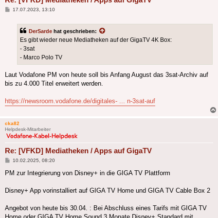
Beitrag
17.07.2023, 13:10
DerSarde
hat geschrieben:
Es gibt wieder neue Mediatheken auf der GigaTV 4K Box:
- 3sat
- Marco Polo TV
Laut Vodafone PM von heute soll bis Anfang August das 3sat-Archiv auf
bis zu 4.000 Titel erweitert werden.
https://newsroom.vodafone.de/digitales- ... n-3sat-auf
cka82
Helpdesk-Mitarbeiter
Re: [VFKD] Mediatheken / Apps auf GigaTV
Beitrag
10.02.2025, 08:20
PM zur Integrierung von Disney+ in die GIGA TV Plattform
Disney+ App vorinstalliert auf GIGA TV Home und GIGA TV Cable Box 2
Angebot von heute bis 30.04. : Bei Abschluss eines Tarifs mit GIGA TV
Home oder GIGA TV Home Sound 3 Monate Disney+ Standard mit