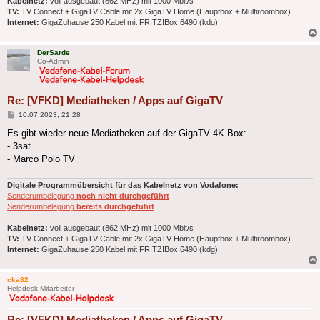
Kabelnetz:
voll ausgebaut (862 MHz) mit 1000 Mbit/s
TV:
TV Connect + GigaTV Cable mit 2x GigaTV Home (Hauptbox + Multiroombox)
Internet:
GigaZuhause 250 Kabel mit FRITZ!Box 6490 (kdg)
DerSarde
Co-Admin
Re: [VFKD] Mediatheken / Apps auf GigaTV
Beitrag
10.07.2023, 21:28
Es gibt wieder neue Mediatheken auf der GigaTV 4K Box:
- 3sat
- Marco Polo TV
Digitale Programmübersicht für das Kabelnetz von Vodafone:
Senderumbelegung
noch nicht durchgeführt
Senderumbelegung
bereits durchgeführt
Kabelnetz:
voll ausgebaut (862 MHz) mit 1000 Mbit/s
TV:
TV Connect + GigaTV Cable mit 2x GigaTV Home (Hauptbox + Multiroombox)
Internet:
GigaZuhause 250 Kabel mit FRITZ!Box 6490 (kdg)
cka82
Helpdesk-Mitarbeiter
Re: [VFKD] Mediatheken / Apps auf GigaTV