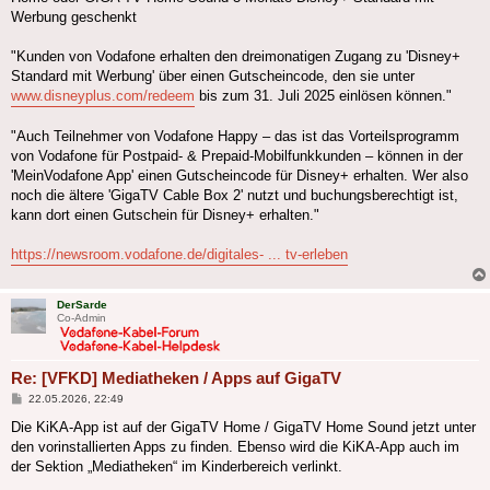
Werbung geschenkt
"Kunden von Vodafone erhalten den dreimonatigen Zugang zu 'Disney+
Standard mit Werbung' über einen Gutscheincode, den sie unter
www.disneyplus.com/redeem
bis zum 31. Juli 2025 einlösen können."
"Auch Teilnehmer von Vodafone Happy – das ist das Vorteilsprogramm
von Vodafone für Postpaid- & Prepaid-Mobilfunkkunden – können in der
'MeinVodafone App' einen Gutscheincode für Disney+ erhalten. Wer also
noch die ältere 'GigaTV Cable Box 2' nutzt und buchungsberechtigt ist,
kann dort einen Gutschein für Disney+ erhalten."
https://newsroom.vodafone.de/digitales- ... tv-erleben
DerSarde
Co-Admin
Re: [VFKD] Mediatheken / Apps auf GigaTV
Beitrag
22.05.2026, 22:49
Die KiKA-App ist auf der GigaTV Home / GigaTV Home Sound jetzt unter
den vorinstallierten Apps zu finden. Ebenso wird die KiKA-App auch im
der Sektion „Mediatheken“ im Kinderbereich verlinkt.