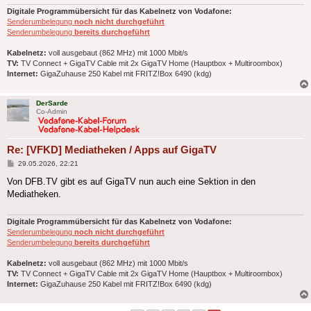
Digitale Programmübersicht für das Kabelnetz von Vodafone:
Senderumbelegung
noch nicht durchgeführt
Senderumbelegung
bereits durchgeführt
Kabelnetz:
voll ausgebaut (862 MHz) mit 1000 Mbit/s
TV:
TV Connect + GigaTV Cable mit 2x GigaTV Home (Hauptbox + Multiroombox)
Internet:
GigaZuhause 250 Kabel mit FRITZ!Box 6490 (kdg)
DerSarde
Co-Admin
Re: [VFKD] Mediatheken / Apps auf GigaTV
Beitrag
29.05.2026, 22:21
Von DFB.TV gibt es auf GigaTV nun auch eine Sektion in den
Mediatheken.
Digitale Programmübersicht für das Kabelnetz von Vodafone:
Senderumbelegung
noch nicht durchgeführt
Senderumbelegung
bereits durchgeführt
Kabelnetz:
voll ausgebaut (862 MHz) mit 1000 Mbit/s
TV:
TV Connect + GigaTV Cable mit 2x GigaTV Home (Hauptbox + Multiroombox)
Internet:
GigaZuhause 250 Kabel mit FRITZ!Box 6490 (kdg)