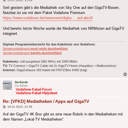
05.07.2022, 15:29
Seit gestern gibt’s die Mediathek von Sky One auf den GigaTV-Boxen.
Nutzbar ist sie mit dem Paket Vodafone Premium.
https://www.vodafone.de/newsroom/digita ... auf-abruf/
Und bereits letzte Woche wurde die Mediathek von NRWision auf GigaTV
integriert.
Digitale Programmübersicht für das Kabelnetz von Vodafone:
Senderumbelegung
noch nicht durchgeführt
Senderumbelegung
bereits durchgeführt
Kabelnetz:
voll ausgebaut (862 MHz) mit 1000 Mbit/s
TV:
TV Connect + GigaTV Cable mit 2x GigaTV Home (Hauptbox + Multiroombox)
Internet:
GigaZuhause 250 Kabel mit FRITZ!Box 6490 (kdg)
DerSarde
Co-Admin
Re: [VFKD] Mediatheken / Apps auf GigaTV
Beitrag
18.01.2023, 21:58
Auf der GigaTV 4K Box gibt es eine neue Rubrik in den Mediatheken mit
dem Namen „Lokal-TV Mediatheken“.