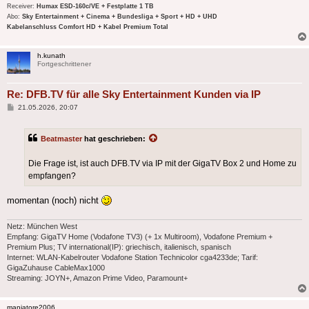
Receiver:
Humax ESD-160c/VE + Festplatte 1 TB
Abo:
Sky Entertainment + Cinema + Bundesliga + Sport + HD + UHD
Kabelanschluss Comfort HD + Kabel Premium Total
h.kunath
Fortgeschrittener
Re: DFB.TV für alle Sky Entertainment Kunden via IP
Beitrag
21.05.2026, 20:07
Beatmaster
hat geschrieben:
Die Frage ist, ist auch DFB.TV via IP mit der GigaTV Box 2 und Home zu
empfangen?
momentan (noch) nicht
Netz: München West
Empfang: GigaTV Home (Vodafone TV3) (+ 1x Multiroom), Vodafone Premium +
Premium Plus; TV international(IP): griechisch, italienisch, spanisch
Internet: WLAN-Kabelrouter Vodafone Station Technicolor cga4233de; Tarif:
GigaZuhause CableMax1000
Streaming: JOYN+, Amazon Prime Video, Paramount+
maniatore2006