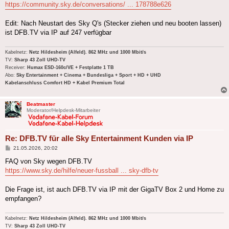
https://community.sky.de/conversations/ ... 178788e626
Edit: Nach Neustart des Sky Q's (Stecker ziehen und neu booten lassen)
ist DFB.TV via IP auf 247 verfügbar
Kabelnetz:
Netz Hildesheim (Alfeld). 862 MHz und 1000 Mbit/s
TV:
Sharp 43 Zoll UHD-TV
Receiver:
Humax ESD-160c/VE + Festplatte 1 TB
Abo:
Sky Entertainment + Cinema + Bundesliga + Sport + HD + UHD
Kabelanschluss Comfort HD + Kabel Premium Total
Beatmaster
Moderator/Helpdesk-Mitarbeiter
Re: DFB.TV für alle Sky Entertainment Kunden via IP
Beitrag
21.05.2026, 20:02
FAQ von Sky wegen DFB.TV
https://www.sky.de/hilfe/neuer-fussball ... sky-dfb-tv
Die Frage ist, ist auch DFB.TV via IP mit der GigaTV Box 2 und Home zu
empfangen?
Kabelnetz:
Netz Hildesheim (Alfeld). 862 MHz und 1000 Mbit/s
TV:
Sharp 43 Zoll UHD-TV