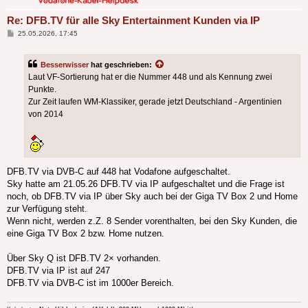
Re: DFB.TV für alle Sky Entertainment Kunden via IP
Beitrag
25.05.2026, 17:45
Besserwisser
hat geschrieben:
Laut VF-Sortierung hat er die Nummer 448 und als Kennung zwei
Punkte.
Zur Zeit laufen WM-Klassiker, gerade jetzt Deutschland - Argentinien
von 2014
DFB.TV via DVB-C auf 448 hat Vodafone aufgeschaltet.
Sky hatte am 21.05.26 DFB.TV via IP aufgeschaltet und die Frage ist
noch, ob DFB.TV via IP über Sky auch bei der Giga TV Box 2 und Home
zur Verfügung steht.
Wenn nicht, werden z.Z. 8 Sender vorenthalten, bei den Sky Kunden, die
eine Giga TV Box 2 bzw. Home nutzen.
Über Sky Q ist DFB.TV 2× vorhanden.
DFB.TV via IP ist auf 247
DFB.TV via DVB-C ist im 1000er Bereich.