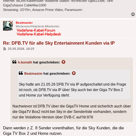
Internet: WLAN-Kabelrouter Vodafone Station Technicolor cga4233de; Tarif:
GigaZuhause CableMax1000
Streaming: JOYN+, Amazon Prime Video, Paramount+
Beatmaster
Moderator/Helpdesk-Mitarbeiter
Re: DFB.TV für alle Sky Entertainment Kunden via IP
Beitrag
25.05.2026, 18:25
h.kunath
hat geschrieben:
Beatmaster
hat geschrieben:
Sky hatte am 21.05.26 DFB.TV via IP aufgeschaltet und die Frage
ist noch, ob DFB.TV via IP über Sky auch bei der Giga TV Box 2
und Home zur Verfügung steht.
Nachwievor ist DFB.TV über die GigaTV Home und sicherlich auch über
die GigaTV Box2 nicht bei Sky in der Senderliste vorhanden, sondern
nur die Vodafone-Version über DVB-C auf Nr.976
Dann werden z.Z. 8 Sender vorenthalten, für die Sky Kunden, die die
Giga TV Box 2 und Home nutzen.