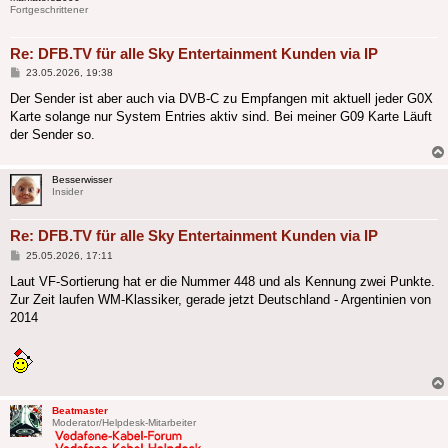
Fortgeschrittener
Re: DFB.TV für alle Sky Entertainment Kunden via IP
Beitrag
23.05.2026, 19:38
Der Sender ist aber auch via DVB-C zu Empfangen mit aktuell jeder G0X
Karte solange nur System Entries aktiv sind. Bei meiner G09 Karte Läuft
der Sender so.
Besserwisser
Insider
Re: DFB.TV für alle Sky Entertainment Kunden via IP
Beitrag
25.05.2026, 17:11
Laut VF-Sortierung hat er die Nummer 448 und als Kennung zwei Punkte.
Zur Zeit laufen WM-Klassiker, gerade jetzt Deutschland - Argentinien von
2014
Beatmaster
Moderator/Helpdesk-Mitarbeiter