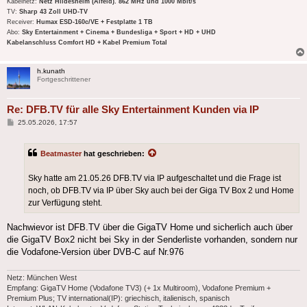
Kabelnetz:
Netz Hildesheim (Alfeld). 862 MHz und 1000 Mbit/s
TV:
Sharp 43 Zoll UHD-TV
Receiver:
Humax ESD-160c/VE + Festplatte 1 TB
Abo:
Sky Entertainment + Cinema + Bundesliga + Sport + HD + UHD
Kabelanschluss Comfort HD + Kabel Premium Total
h.kunath
Fortgeschrittener
Re: DFB.TV für alle Sky Entertainment Kunden via IP
Beitrag
25.05.2026, 17:57
Beatmaster
hat geschrieben:
Sky hatte am 21.05.26 DFB.TV via IP aufgeschaltet und die Frage ist
noch, ob DFB.TV via IP über Sky auch bei der Giga TV Box 2 und Home
zur Verfügung steht.
Nachwievor ist DFB.TV über die GigaTV Home und sicherlich auch über
die GigaTV Box2 nicht bei Sky in der Senderliste vorhanden, sondern nur
die Vodafone-Version über DVB-C auf Nr.976
Netz: München West
Empfang: GigaTV Home (Vodafone TV3) (+ 1x Multiroom), Vodafone Premium +
Premium Plus; TV international(IP): griechisch, italienisch, spanisch