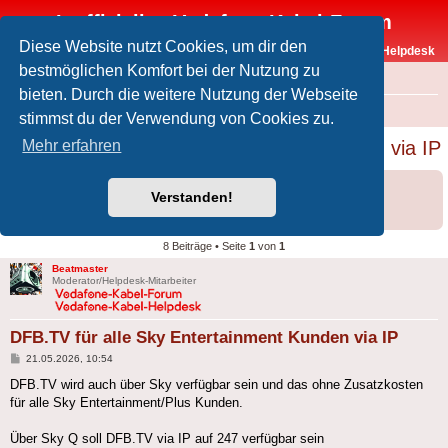
Inoffizielles Vodafone-Kabel-Forum
Diese Website nutzt Cookies, um dir den
Vodafone-Kabel-Helpdesk
bestmöglichen Komfort bei der Nutzung zu
FAQ
bieten. Durch die weitere Nutzung der Webseite
Foren-Übersicht
Offtopic
Sky
stimmst du der Verwendung von Cookies zu.
DFB.TV für alle Sky Entertainment Kunden via IP
Mehr erfahren
Forumsregeln
Forenregeln
Verstanden!
Informationen zu Sky im Kabelnetz von Vodafone gibt es auch im
Helpdesk
.
8 Beiträge • Seite
1
von
1
Beatmaster
Moderator/Helpdesk-Mitarbeiter
DFB.TV für alle Sky Entertainment Kunden via IP
Beitrag
21.05.2026, 10:54
DFB.TV wird auch über Sky verfügbar sein und das ohne Zusatzkosten
für alle Sky Entertainment/Plus Kunden.
Über Sky Q soll DFB.TV via IP auf 247 verfügbar sein