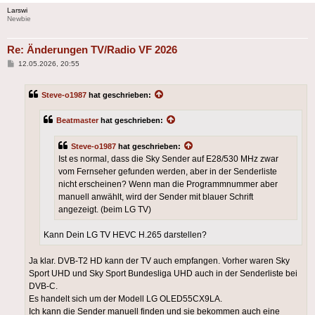
Larswi
Newbie
Re: Änderungen TV/Radio VF 2026
Beitrag
12.05.2026, 20:55
Steve-o1987
hat geschrieben:
Beatmaster
hat geschrieben:
Steve-o1987
hat geschrieben:
Ist es normal, dass die Sky Sender auf E28/530 MHz zwar
vom Fernseher gefunden werden, aber in der Senderliste
nicht erscheinen? Wenn man die Programmnummer aber
manuell anwählt, wird der Sender mit blauer Schrift
angezeigt. (beim LG TV)
Kann Dein LG TV HEVC H.265 darstellen?
Ja klar. DVB-T2 HD kann der TV auch empfangen. Vorher waren Sky
Sport UHD und Sky Sport Bundesliga UHD auch in der Senderliste bei
DVB-C.
Es handelt sich um der Modell LG OLED55CX9LA.
Ich kann die Sender manuell finden und sie bekommen auch eine