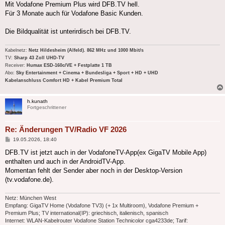
Mit Vodafone Premium Plus wird DFB.TV hell.
Für 3 Monate auch für Vodafone Basic Kunden.
Die Bildqualität ist unterirdisch bei DFB.TV.
Kabelnetz:
Netz Hildesheim (Alfeld). 862 MHz und 1000 Mbit/s
TV:
Sharp 43 Zoll UHD-TV
Receiver:
Humax ESD-160c/VE + Festplatte 1 TB
Abo:
Sky Entertainment + Cinema + Bundesliga + Sport + HD + UHD
Kabelanschluss Comfort HD + Kabel Premium Total
h.kunath
Fortgeschrittener
Re: Änderungen TV/Radio VF 2026
Beitrag
19.05.2026, 18:40
DFB.TV ist jetzt auch in der VodafoneTV-App(ex GigaTV Mobile App)
enthalten und auch in der AndroidTV-App.
Momentan fehlt der Sender aber noch in der Desktop-Version
(tv.vodafone.de).
Netz: München West
Empfang: GigaTV Home (Vodafone TV3) (+ 1x Multiroom), Vodafone Premium +
Premium Plus; TV international(IP): griechisch, italienisch, spanisch
Internet: WLAN-Kabelrouter Vodafone Station Technicolor cga4233de; Tarif: