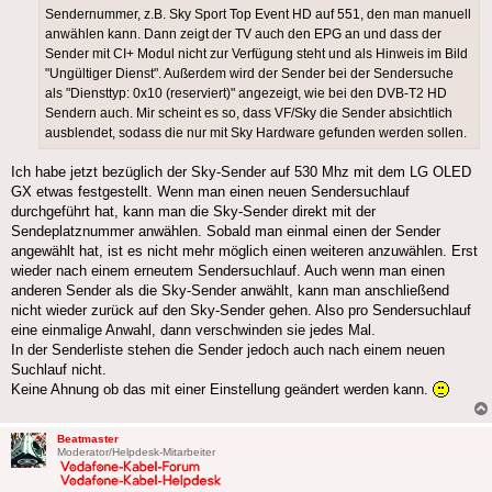
Sendernummer, z.B. Sky Sport Top Event HD auf 551, den man manuell
anwählen kann. Dann zeigt der TV auch den EPG an und dass der
Sender mit CI+ Modul nicht zur Verfügung steht und als Hinweis im Bild
"Ungültiger Dienst". Außerdem wird der Sender bei der Sendersuche
als "Diensttyp: 0x10 (reserviert)" angezeigt, wie bei den DVB-T2 HD
Sendern auch. Mir scheint es so, dass VF/Sky die Sender absichtlich
ausblendet, sodass die nur mit Sky Hardware gefunden werden sollen.
Ich habe jetzt bezüglich der Sky-Sender auf 530 Mhz mit dem LG OLED
GX etwas festgestellt. Wenn man einen neuen Sendersuchlauf
durchgeführt hat, kann man die Sky-Sender direkt mit der
Sendeplatznummer anwählen. Sobald man einmal einen der Sender
angewählt hat, ist es nicht mehr möglich einen weiteren anzuwählen. Erst
wieder nach einem erneutem Sendersuchlauf. Auch wenn man einen
anderen Sender als die Sky-Sender anwählt, kann man anschließend
nicht wieder zurück auf den Sky-Sender gehen. Also pro Sendersuchlauf
eine einmalige Anwahl, dann verschwinden sie jedes Mal.
In der Senderliste stehen die Sender jedoch auch nach einem neuen
Suchlauf nicht.
Keine Ahnung ob das mit einer Einstellung geändert werden kann.
Beatmaster
Moderator/Helpdesk-Mitarbeiter