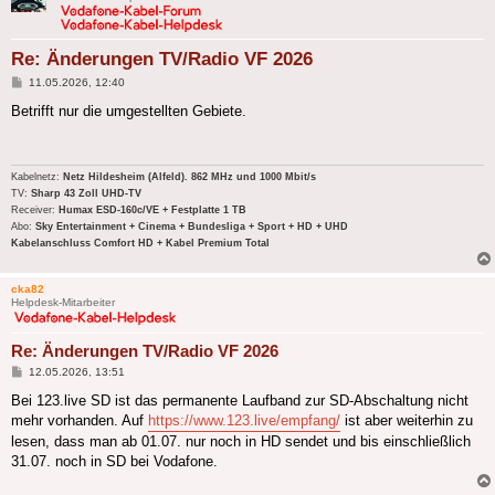
Re: Änderungen TV/Radio VF 2026
Beitrag
11.05.2026, 12:40
Betrifft nur die umgestellten Gebiete.
Kabelnetz:
Netz Hildesheim (Alfeld). 862 MHz und 1000 Mbit/s
TV:
Sharp 43 Zoll UHD-TV
Receiver:
Humax ESD-160c/VE + Festplatte 1 TB
Abo:
Sky Entertainment + Cinema + Bundesliga + Sport + HD + UHD
Kabelanschluss Comfort HD + Kabel Premium Total
cka82
Helpdesk-Mitarbeiter
Re: Änderungen TV/Radio VF 2026
Beitrag
12.05.2026, 13:51
Bei 123.live SD ist das permanente Laufband zur SD-Abschaltung nicht
mehr vorhanden. Auf
https://www.123.live/empfang/
ist aber weiterhin zu
lesen, dass man ab 01.07. nur noch in HD sendet und bis einschließlich
31.07. noch in SD bei Vodafone.