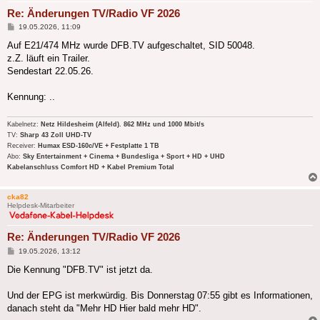
Re: Änderungen TV/Radio VF 2026
Beitrag
19.05.2026, 11:09
Auf E21/474 MHz wurde DFB.TV aufgeschaltet, SID 50048.
z.Z. läuft ein Trailer.
Sendestart 22.05.26.
Kennung: ..
Kabelnetz:
Netz Hildesheim (Alfeld). 862 MHz und 1000 Mbit/s
TV:
Sharp 43 Zoll UHD-TV
Receiver:
Humax ESD-160c/VE + Festplatte 1 TB
Abo:
Sky Entertainment + Cinema + Bundesliga + Sport + HD + UHD
Kabelanschluss Comfort HD + Kabel Premium Total
cka82
Helpdesk-Mitarbeiter
Re: Änderungen TV/Radio VF 2026
Beitrag
19.05.2026, 13:12
Die Kennung "DFB.TV" ist jetzt da.
Und der EPG ist merkwürdig. Bis Donnerstag 07:55 gibt es Informationen,
danach steht da "Mehr HD Hier bald mehr HD".