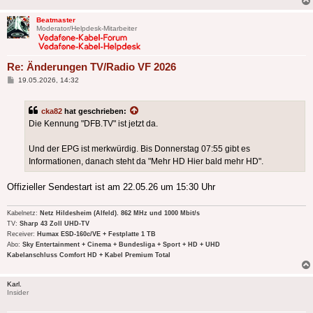
Beatmaster
Moderator/Helpdesk-Mitarbeiter
Re: Änderungen TV/Radio VF 2026
Beitrag
19.05.2026, 14:32
cka82
hat geschrieben:
Die Kennung "DFB.TV" ist jetzt da.
Und der EPG ist merkwürdig. Bis Donnerstag 07:55 gibt es
Informationen, danach steht da "Mehr HD Hier bald mehr HD".
Offizieller Sendestart ist am 22.05.26 um 15:30 Uhr
Kabelnetz:
Netz Hildesheim (Alfeld). 862 MHz und 1000 Mbit/s
TV:
Sharp 43 Zoll UHD-TV
Receiver:
Humax ESD-160c/VE + Festplatte 1 TB
Abo:
Sky Entertainment + Cinema + Bundesliga + Sport + HD + UHD
Kabelanschluss Comfort HD + Kabel Premium Total
Karl.
Insider