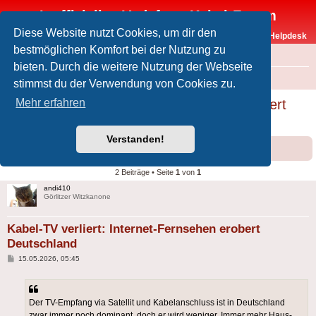
Inoffizielles Vodafone-Kabel-Forum
Diese Website nutzt Cookies, um dir den
Vodafone-Kabel-Helpdesk
bestmöglichen Komfort bei der Nutzung zu
FAQ
bieten. Durch die weitere Nutzung der Webseite
Foren-Übersicht
Offtopic
Medien
stimmst du der Verwendung von Cookies zu.
Kabel-TV verliert: Internet-Fernsehen erobert
Mehr erfahren
Deutschland
Verstanden!
Forumsregeln
Forenregeln
2 Beiträge • Seite
1
von
1
andi410
Görlitzer Witzkanone
Kabel-TV verliert: Internet-Fernsehen erobert
Deutschland
Beitrag
15.05.2026, 05:45
Der TV-Empfang via Satellit und Kabel­anschluss ist in Deutsch­land
zwar immer noch dominant, doch er wird weniger. Immer mehr Haus­