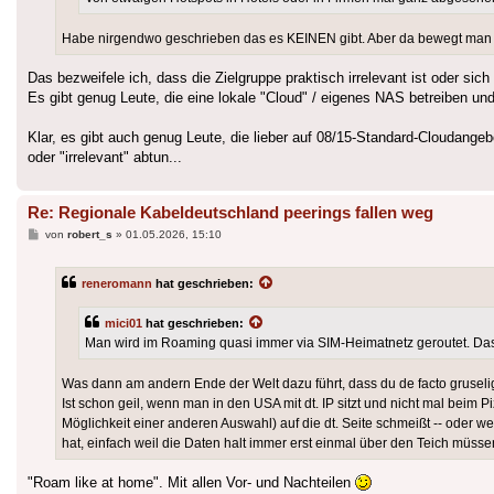
Habe nirgendwo geschrieben das es KEINEN gibt. Aber da bewegt man si
Das bezweifele ich, dass die Zielgruppe praktisch irrelevant ist oder sic
Es gibt genug Leute, die eine lokale "Cloud" / eigenes NAS betreiben und
Klar, es gibt auch genug Leute, die lieber auf 08/15-Standard-Cloudange
oder "irrelevant" abtun...
Re: Regionale Kabeldeutschland peerings fallen weg
Beitrag
von
robert_s
»
01.05.2026, 15:10
reneromann
hat geschrieben:
mici01
hat geschrieben:
Man wird im Roaming quasi immer via SIM-Heimatnetz geroutet. Das
Was dann am andern Ende der Welt dazu führt, dass du de facto gruselig
Ist schon geil, wenn man in den USA mit dt. IP sitzt und nicht mal bei
Möglichkeit einer anderen Auswahl) auf die dt. Seite schmeißt -- oder
hat, einfach weil die Daten halt immer erst einmal über den Teich müssen
"Roam like at home". Mit allen Vor- und Nachteilen