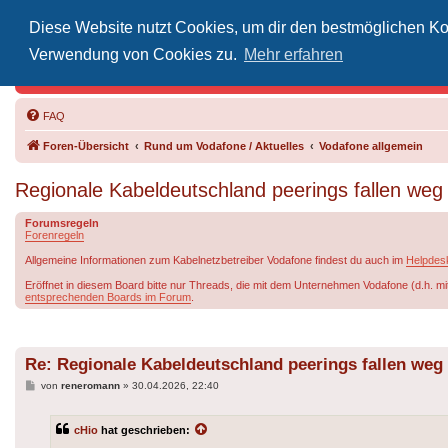
Diese Website nutzt Cookies, um dir den bestmöglichen Kom
Inoff
Verwendung von Cookies zu.
Mehr erfahren
Der Treffp
FAQ
Foren-Übersicht
Rund um Vodafone / Aktuelles
Vodafone allgemein
Regionale Kabeldeutschland peerings fallen weg
Forumsregeln
Forenregeln
Allgemeine Informationen zum Kabelnetzbetreiber Vodafone findest du auch im
Helpdes
Eröffnet in diesem Board bitte nur Threads, die mit dem Unternehmen Vodafone (d.h. mi
entsprechenden Boards im Forum
.
Re: Regionale Kabeldeutschland peerings fallen weg
Beitrag
von
reneromann
»
30.04.2026, 22:40
cHio
hat geschrieben: