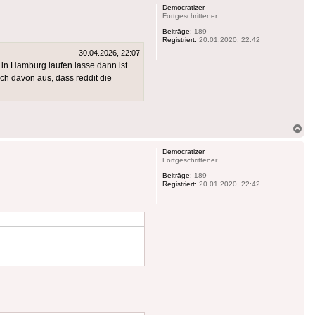
Democratizer
Fortgeschrittener
Beiträge:
189
Registriert:
20.01.2020, 22:42
30.04.2026, 22:07
 in Hamburg laufen lasse dann ist
ch davon aus, dass reddit die
Na
ob
Democratizer
Fortgeschrittener
Beiträge:
189
Registriert:
20.01.2020, 22:42