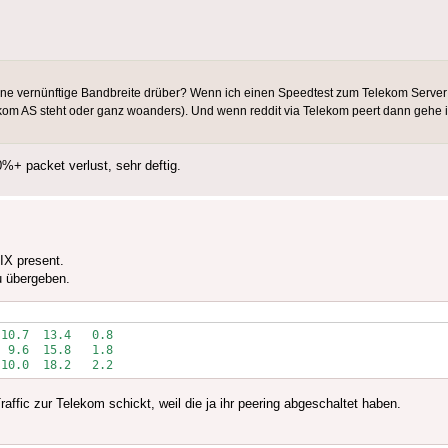
eine vernünftige Bandbreite drüber? Wenn ich einen Speedtest zum Telekom Server
lekom AS steht oder ganz woanders). Und wenn reddit via Telekom peert dann gehe i
0%+ packet verlust, sehr deftig.
CIX present.
u übergeben.
10.7  13.4   0.8

 9.6  15.8   1.8

 10.0  18.2   2.2
ffic zur Telekom schickt, weil die ja ihr peering abgeschaltet haben.