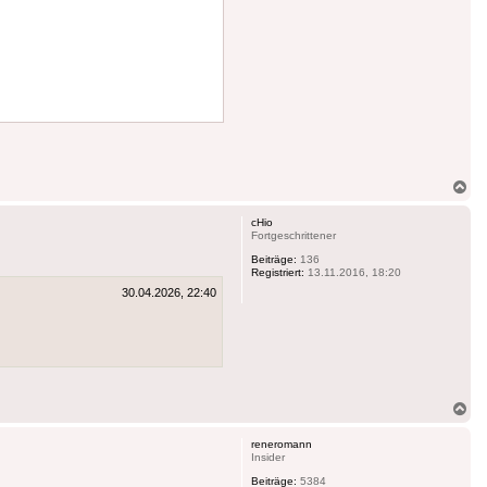
Na
ob
cHio
Fortgeschrittener
Beiträge:
136
Registriert:
13.11.2016, 18:20
30.04.2026, 22:40
Na
ob
reneromann
Insider
Beiträge:
5384