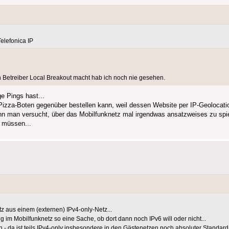
elefonica IP
 Betreiber Local Breakout macht hab ich noch nie gesehen.
e Pings hast...
m Pizza-Boten gegenüber bestellen kann, weil dessen Website per IP-Geolocat
wenn man versucht, über das Mobilfunknetz mal irgendwas ansatzweises zu spi
h müssen...
 aus einem (externen) IPv4-only-Netz...
m Mobilfunknetz so eine Sache, ob dort dann noch IPv6 will oder nicht...
- da ist teils IPv4-only insbesondere in den Gästenetzen noch absoluter Standard.