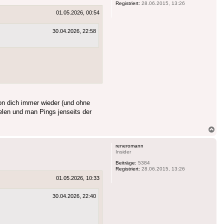
Registriert:
28.06.2015, 13:26
01.05.2026, 00:54
30.04.2026, 22:58
ion dich immer wieder (und ohne
elen und man Pings jenseits der
Na
ob
reneromann
Insider
Beiträge:
5384
Registriert:
28.06.2015, 13:26
01.05.2026, 10:33
30.04.2026, 22:40
..