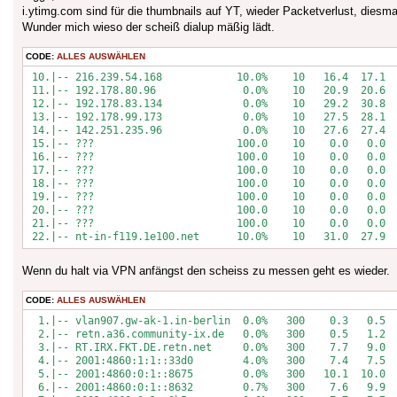
i.ytimg.com sind für die thumbnails auf YT, wieder Packetverlust, diesm
Wunder mich wieso der scheiß dialup mäßig lädt.
CODE:
ALLES AUSWÄHLEN
 10.|-- 216.239.54.168            10.0%    10   16.4  17.1  
 11.|-- 192.178.80.96              0.0%    10   20.9  20.6  
 12.|-- 192.178.83.134             0.0%    10   29.2  30.8  
 13.|-- 192.178.99.173             0.0%    10   27.5  28.1  
 14.|-- 142.251.235.96             0.0%    10   27.6  27.4  
 15.|-- ???                       100.0    10    0.0   0.0  
 16.|-- ???                       100.0    10    0.0   0.0  
 17.|-- ???                       100.0    10    0.0   0.0  
 18.|-- ???                       100.0    10    0.0   0.0  
 19.|-- ???                       100.0    10    0.0   0.0  
 20.|-- ???                       100.0    10    0.0   0.0  
 21.|-- ???                       100.0    10    0.0   0.0  
 22.|-- nt-in-f119.1e100.net      10.0%    10   31.0  27.9 
Wenn du halt via VPN anfängst den scheiss zu messen geht es wieder.
CODE:
ALLES AUSWÄHLEN
  1.|-- vlan907.gw-ak-1.in-berlin  0.0%   300    0.3   0.5  
  2.|-- retn.a36.community-ix.de   0.0%   300    0.5   1.2  
  3.|-- RT.IRX.FKT.DE.retn.net     0.0%   300    7.7   9.0  
  4.|-- 2001:4860:1:1::33d0        4.0%   300    7.4   7.5  
  5.|-- 2001:4860:0:1::8675        0.0%   300   10.1  10.0  
  6.|-- 2001:4860:0:1::8632        0.7%   300    7.6   9.9  