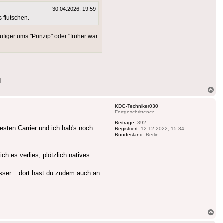
30.04.2026, 19:59
 flutschen.
figer ums "Prinzip" oder "früher war
...
Na
ob
KDG-Techniker030
Fortgeschrittener
Beiträge:
392
esten Carrier und ich hab's noch
Registriert:
12.12.2022, 15:34
Bundesland:
Berlin
h es verlies, plötzlich natives
sser... dort hast du zudem auch an
Na
ob