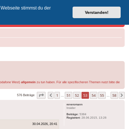
 Webseite stimmst du der
Vodafone-Kabel-Helpdesk
Verstanden!
 Vodafone West)
allgemein
zu tun haben. Für alle spezifischeren Themen nutzt bitte die
Seite
53
von
58
1
51
52
53
54
55
58
Vorherige
N
576 Beiträge
…
…
reneromann
Insider
Beiträge:
5384
Registriert:
28.06.2015, 13:26
30.04.2026, 20:41