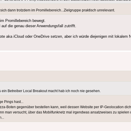
ch dann trotzdem im Promillebereich...Zielgruppe praktisch unrelevant.
h im Promillebereich bewegt.
 auf die genau dieser Anwendungsfall zutrifft.
bote aka iCloud oder OneDrive setzen, aber ich würde diejenigen mit lokalem N
 ein Betreiber Local Breakout macht hab ich noch nie gesehen.
e Pings hast...
m Pizza-Boten gegenüber bestellen kann, weil dessen Website per IP-Geolocation di
 wenn man versucht, über das Mobilfunknetz mal irgendwas ansatzweises zu spielen
...