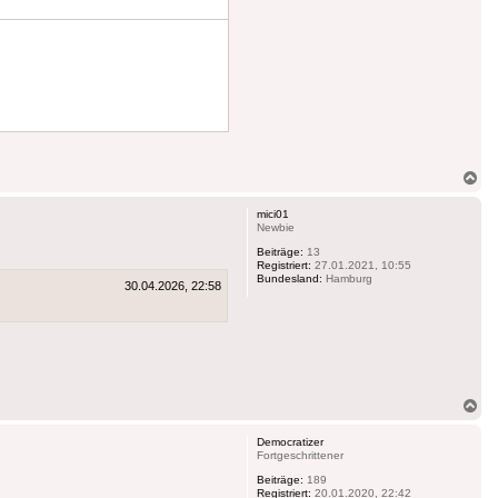
Na
ob
mici01
Newbie
Beiträge:
13
Registriert:
27.01.2021, 10:55
Bundesland:
Hamburg
30.04.2026, 22:58
Na
ob
Democratizer
Fortgeschrittener
Beiträge:
189
Registriert:
20.01.2020, 22:42