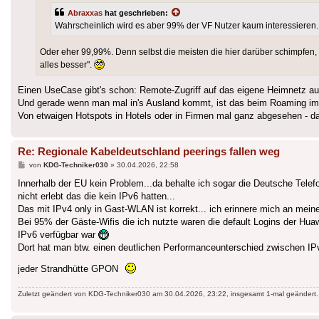
Abraxxas
hat geschrieben:
Wahrscheinlich wird es aber 99% der VF Nutzer kaum interessieren.
Oder eher 99,99%. Denn selbst die meisten die hier darüber schimpfen, h
alles besser".
Einen UseCase gibt's schon: Remote-Zugriff auf das eigene Heimnetz aus
Und gerade wenn man mal in's Ausland kommt, ist das beim Roaming im Mo
Von etwaigen Hotspots in Hotels oder in Firmen mal ganz abgesehen - da 
Re: Regionale Kabeldeutschland peerings fallen weg
Beitrag
von
KDG-Techniker030
»
30.04.2026, 22:58
Innerhalb der EU kein Problem...da behalte ich sogar die Deutsche Telef
nicht erlebt das die kein IPv6 hatten...
Das mit IPv4 only in Gast-WLAN ist korrekt... ich erinnere mich an meinem
Bei 95% der Gäste-Wifis die ich nutzte waren die default Logins der Hu
IPv6 verfügbar war
Dort hat man btw. einen deutlichen Performanceunterschied zwischen IPv
jeder Strandhütte GPON
Zuletzt geändert von
KDG-Techniker030
am 30.04.2026, 23:22, insgesamt 1-mal geändert.