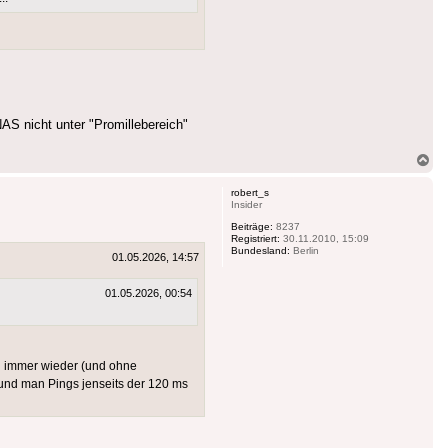
AS nicht unter "Promillebereich"
Na
ob
robert_s
Insider
Beiträge:
8237
Registriert:
30.11.2010, 15:09
Bundesland:
Berlin
01.05.2026, 14:57
01.05.2026, 00:54
ch immer wieder (und ohne
 und man Pings jenseits der 120 ms