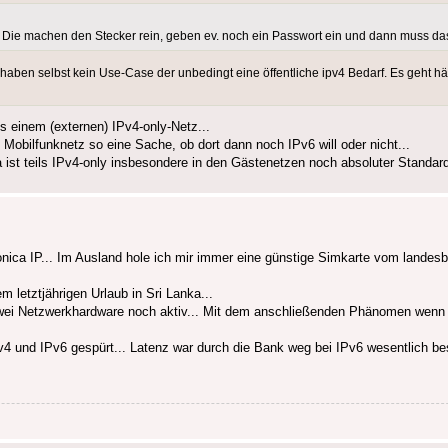
 Die machen den Stecker rein, geben ev. noch ein Passwort ein und dann muss das
aben selbst kein Use-Case der unbedingt eine öffentliche ipv4 Bedarf. Es geht häu
 einem (externen) IPv4-only-Netz...
bilfunknetz so eine Sache, ob dort dann noch IPv6 will oder nicht...
ist teils IPv4-only insbesondere in den Gästenetzen noch absoluter Standard
onica IP... Im Ausland hole ich mir immer eine günstige Simkarte vom landesb
 letztjährigen Urlaub in Sri Lanka...
awei Netzwerkhardware noch aktiv... Mit dem anschließenden Phänomen wenn ic
4 und IPv6 gespürt... Latenz war durch die Bank weg bei IPv6 wesentlich be