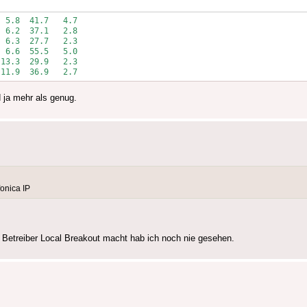
 5.8  41.7   4.7

 6.2  37.1   2.8

 6.3  27.7   2.3

 6.6  55.5   5.0

13.3  29.9   2.3

 11.9  36.9   2.7
d ja mehr als genug.
onica IP
Betreiber Local Breakout macht hab ich noch nie gesehen.