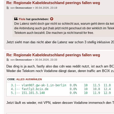
Re: Regionale Kabeldeutschland peerings fallen weg
Beitrag
von
Democratizer
»
30.04.2026, 23:19
Flole
hat geschrieben:
Die Latenz sieht doch gar nicht so schlecht aus, warum geht denn da k
die Anbindung auch gut (hab jetzt nicht geschaut ob der wirklich im Te
Telekom auch bezahlt. Die machen ja nicht transit for free.
Jetzt sieht man das nicht aber die Latenz war schon 3 stellig inklusive 2
Re: Regionale Kabeldeutschland peerings fallen weg
Beitrag
von
Democratizer
»
30.04.2026, 23:33
Das ding is ja auch, fastly also das cdn was reddit nutzt, ist auch am B
Weder die Telekom noch Vodafone dängt daran, deren traffic am BCIX z
CODE:
ALLES AUSWÄHLEN
  3.|-- vlan907.gw-ak-1.in-berlin  0.0%    10   11.5  11.8  
  4.|-- fastly2.bcix.de            0.0%    10   10.8  12.4  
  5.|-- 151.101.5.140              0.0%    10   11.9  12.9 
Jetzt läuft es wieder, mit VPN, wären dessen Vodafone immernoch den Tra