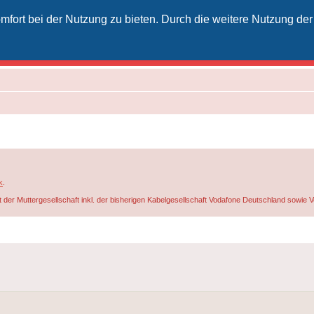
fort bei der Nutzung zu bieten. Durch die weitere Nutzung der
izielles Vodafone-Kabel-Forum
unkt für Kabelkunden von Vodafone - von Kunden für Kunden
k
.
t der Muttergesellschaft inkl. der bisherigen Kabelgesellschaft Vodafone Deutschland sowie