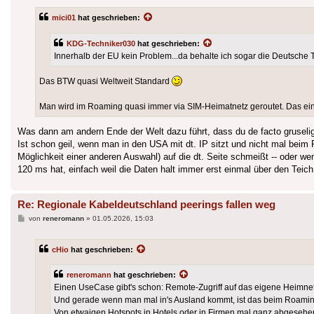
mici01
hat geschrieben:
KDG-Techniker030
hat geschrieben:
Innerhalb der EU kein Problem...da behalte ich sogar die Deutsche T
Das BTW quasi Weltweit Standard
Man wird im Roaming quasi immer via SIM-Heimatnetz geroutet. Das ein
Was dann am andern Ende der Welt dazu führt, dass du de facto gruselig
Ist schon geil, wenn man in den USA mit dt. IP sitzt und nicht mal bei
Möglichkeit einer anderen Auswahl) auf die dt. Seite schmeißt -- oder 
120 ms hat, einfach weil die Daten halt immer erst einmal über den Teic
Re: Regionale Kabeldeutschland peerings fallen weg
Beitrag
von
reneromann
»
01.05.2026, 15:03
cHio
hat geschrieben:
reneromann
hat geschrieben:
Einen UseCase gibt's schon: Remote-Zugriff auf das eigene Heimnetz
Und gerade wenn man mal in's Ausland kommt, ist das beim Roaming i
Von etwaigen Hotspots in Hotels oder in Firmen mal ganz abgesehen 