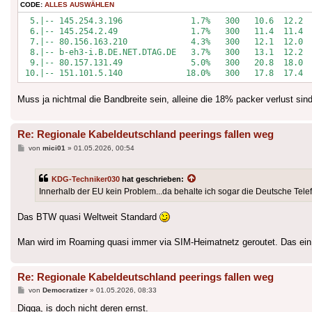
CODE:
ALLES AUSWÄHLEN
  5.|-- 145.254.3.196              1.7%   300   10.6  12.2  
  6.|-- 145.254.2.49               1.7%   300   11.4  11.4  
  7.|-- 80.156.163.210             4.3%   300   12.1  12.0  
  8.|-- b-eh3-i.B.DE.NET.DTAG.DE   3.7%   300   13.1  12.2  
  9.|-- 80.157.131.49              5.0%   300   20.8  18.0  
 10.|-- 151.101.5.140             18.0%   300   17.8  17.4 
Muss ja nichtmal die Bandbreite sein, alleine die 18% packer verlust sin
Re: Regionale Kabeldeutschland peerings fallen weg
Beitrag
von
mici01
»
01.05.2026, 00:54
KDG-Techniker030
hat geschrieben:
Innerhalb der EU kein Problem...da behalte ich sogar die Deutsche Telef
Das BTW quasi Weltweit Standard
Man wird im Roaming quasi immer via SIM-Heimatnetz geroutet. Das ein 
Re: Regionale Kabeldeutschland peerings fallen weg
Beitrag
von
Democratizer
»
01.05.2026, 08:33
Digga, is doch nicht deren ernst.