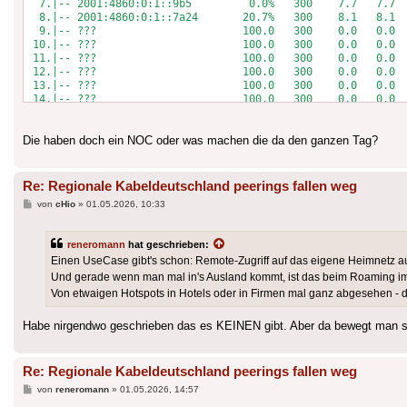
  7.|-- 2001:4860:0:1::9b5         0.0%   300    7.7   7.7  
  8.|-- 2001:4860:0:1::7a24       20.7%   300    8.1   8.1  
  9.|-- ???                       100.0   300    0.0   0.0  
 10.|-- ???                       100.0   300    0.0   0.0  
 11.|-- ???                       100.0   300    0.0   0.0  
 12.|-- ???                       100.0   300    0.0   0.0  
 13.|-- ???                       100.0   300    0.0   0.0  
 14.|-- ???                       100.0   300    0.0   0.0  
 15.|-- wt-in-f119.1e100.net       0.0%   300    7.9   7.8 
Die haben doch ein NOC oder was machen die da den ganzen Tag?
Re: Regionale Kabeldeutschland peerings fallen weg
Beitrag
von
cHio
»
01.05.2026, 10:33
reneromann
hat geschrieben:
Einen UseCase gibt's schon: Remote-Zugriff auf das eigene Heimnetz au
Und gerade wenn man mal in's Ausland kommt, ist das beim Roaming im M
Von etwaigen Hotspots in Hotels oder in Firmen mal ganz abgesehen - da
Habe nirgendwo geschrieben das es KEINEN gibt. Aber da bewegt man sic
Re: Regionale Kabeldeutschland peerings fallen weg
Beitrag
von
reneromann
»
01.05.2026, 14:57