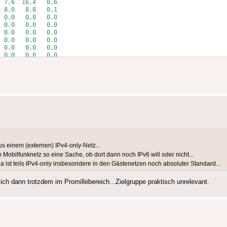
 7.6  16.4   0.6

 8.0   8.8   0.1

 0.0   0.0   0.0

 0.0   0.0   0.0

 0.0   0.0   0.0

 0.0   0.0   0.0

 0.0   0.0   0.0

 0.0   0.0   0.0

  7.8   8.0   0.0
s einem (externen) IPv4-only-Netz...
obilfunknetz so eine Sache, ob dort dann noch IPv6 will oder nicht...
 ist teils IPv4-only insbesondere in den Gästenetzen noch absoluter Standard...
h dann trotzdem im Promillebereich...Zielgruppe praktisch unrelevant.