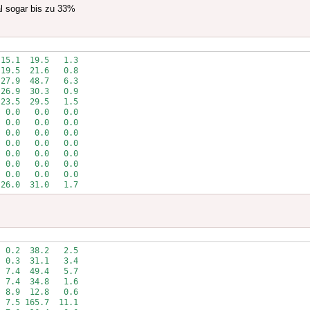
al sogar bis zu 33%
15.1  19.5   1.3

19.5  21.6   0.8

27.9  48.7   6.3

26.9  30.3   0.9

23.5  29.5   1.5

 0.0   0.0   0.0

 0.0   0.0   0.0

 0.0   0.0   0.0

 0.0   0.0   0.0

 0.0   0.0   0.0

 0.0   0.0   0.0

 0.0   0.0   0.0

 26.0  31.0   1.7
 0.2  38.2   2.5

 0.3  31.1   3.4

 7.4  49.4   5.7

 7.4  34.8   1.6

 8.9  12.8   0.6

 7.5 165.7  11.1
